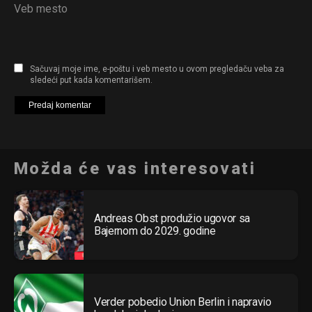
Veb mesto
Sačuvaj moje ime, e-poštu i veb mesto u ovom pregledaču veba za
sledeći put kada komentarišem.
Možda će vas interesovati
Andreas Obst produžio ugovor sa
Bajernom do 2029. godine
Verder pobedio Union Berlin i napravio