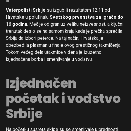
Vaterpolisti Srbije
su izgubili rezultatom 12:11 od
Hrvatske u polufinalu
Svetskog prvenstva za igrače do
16 godina
. Meč je odigran uz veliku neizvesnost, a ključni
trenutak desio se na samom kraju kada je prečka sprečila
Srbiju da izbori peterce. Na taj način, Hrvatska je
obezbedila plasman u finale ovog prestižnog takmičenja.
Tokom većeg dela utakmice viđena je izuzetno
izjednačena borba i smenjivanje u vođstvu.
Izjednačen
početak i vođstvo
Srbije
Na početku susreta ekipe su se smenjivale u prednosti.