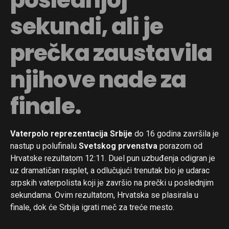
sekundi, ali je
prečka zaustavila
njihove nade za
finale.
Vaterpolo reprezentacija Srbije
do 16 godina završila je
nastup u polufinalu
Svetskog prvenstva
porazom od
Hrvatske rezultatom 12:11. Duel pun uzbuđenja odigran je
uz dramatičan rasplet, a odlučujući trenutak bio je udarac
srpskih vaterpolista koji je završio na prečki u poslednjim
sekundama. Ovim rezultatom, Hrvatska se plasirala u
finale, dok će Srbija igrati meč za treće mesto.