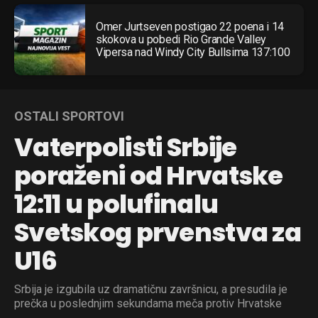
Omer Jurtseven postigao 22 poena i 14
skokova u pobedi Rio Grande Valley
Vipersa nad Windy City Bullsima 137:100
OSTALI SPORTOVI
Vaterpolisti Srbije
poraženi od Hrvatske
12:11 u polufinalu
Svetskog prvenstva za
U16
Srbija je izgubila uz dramatičnu završnicu, a presudila je
prečka u poslednjim sekundama meča protiv Hrvatske