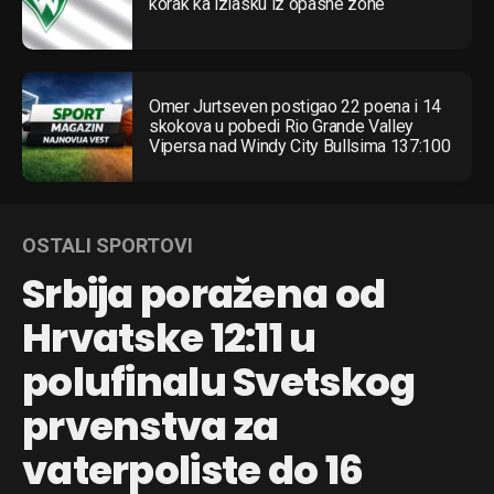
korak ka izlasku iz opasne zone
Omer Jurtseven postigao 22 poena i 14
skokova u pobedi Rio Grande Valley
Vipersa nad Windy City Bullsima 137:100
OSTALI SPORTOVI
Srbija poražena od
Hrvatske 12:11 u
polufinalu Svetskog
prvenstva za
vaterpoliste do 16