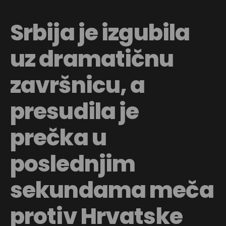
Srbija je izgubila
uz dramatičnu
završnicu, a
presudila je
prečka u
poslednjim
sekundama meča
protiv Hrvatske