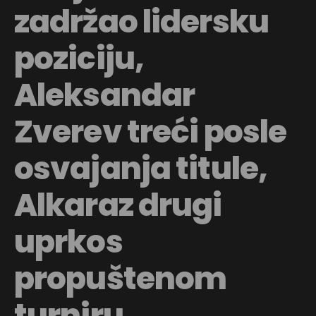
zadržao lidersku
poziciju,
Aleksandar
Zverev treći posle
osvajanja titule,
Alkaraz drugi
uprkos
propuštenom
turniru