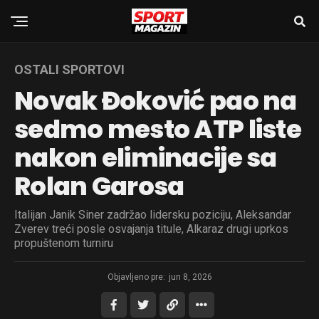
OSTALI SPORTOVI
Novak Đoković pao na
sedmo mesto ATP liste
nakon eliminacije sa
Rolan Garosa
Italijan Janik Siner zadržao lidersku poziciju, Aleksandar
Zverev treći posle osvajanja titule, Alkaraz drugi uprkos
propuštenom turniru
Objavljeno pre:
jun 8, 2026