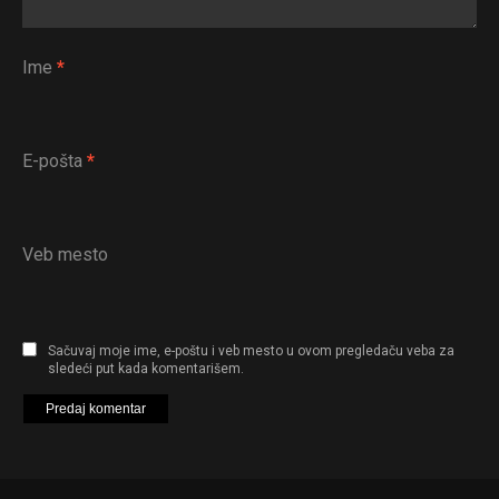
Ime
*
E-pošta
*
Veb mesto
Sačuvaj moje ime, e-poštu i veb mesto u ovom pregledaču veba za
sledeći put kada komentarišem.