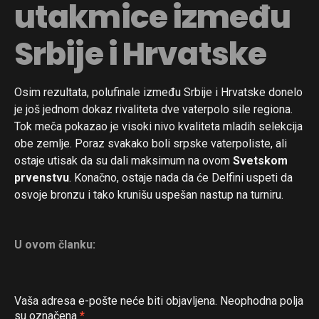
utakmice između
Srbije i Hrvatske
Osim rezultata, polufinale između Srbije i Hrvatske donelo
je još jednom dokaz rivaliteta dve vaterpolo sile regiona.
Tok meča pokazao je visoki nivo kvaliteta mladih selekcija
obe zemlje. Poraz svakako boli srpske vaterpoliste, ali
ostaje utisak da su dali maksimum na ovom
Svetskom
prvenstvu
. Konačno, ostaje nada da će Delfini uspeti da
osvoje bronzu i tako krunišu uspešan nastup na turniru.
U ovom članku:
Vaša adresa e-pošte neće biti objavljena.
Neophodna polja
su označena
*