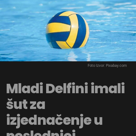
Foto Izvor: Pixabay.com
Mladi Delfini imali
šut za
izjednačenje u
poslednjoj