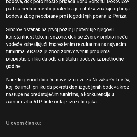
bodova, dok peto mesto pripada Benu Šeltonu. Đokovićev
pad na sedmo mesto posledica je gubitka značajnog broja
bodova zbog neodbrane prošlogodišnjih poena iz Pariza.
Sinerov ostanak na prvoj poziciji potvrđuje njegovu
konstantnost tokom sezone, dok se Zverev probio među
vodeće zahvaljujući impresivnim rezultatima na najvećim
turnirima. Alkaraz je zbog zdravstvenih problema
propustio priliku da odbrani titulu i bodove iz prethodne
godine.
Naredni period doneće nove izazove za Novaka Đokovića,
koji će imati priliku da povrati deo izgubljenih bodova kroz
nastupe na predstojećim turnirima, a konkurencija u
samom vrhu ATP liste ostaje izuzetno jaka.
Flipboard
U ovom članku:
Reddit
Pinterest