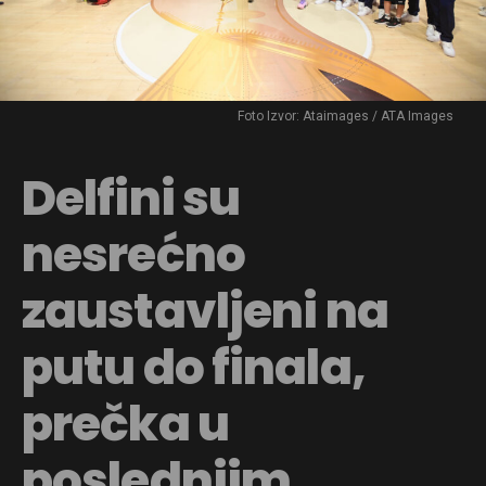
Foto Izvor: Ataimages / ATA Images
Delfini su
nesrećno
zaustavljeni na
putu do finala,
prečka u
poslednjim