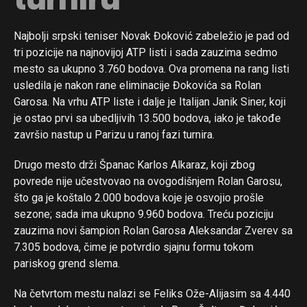
Najbolji srpski teniser Novak Đoković zabeležio je pad od
tri pozicije na najnovijoj ATP listi i sada zauzima sedmo
mesto sa ukupno 3.760 bodova. Ova promena na rang listi
usledila je nakon rane eliminacije Đokovića sa Rolan
Garosa. Na vrhu ATP liste i dalje je Italijan Janik Siner, koji
je ostao prvi sa ubedljivih 13.500 bodova, iako je takođe
završio nastup u Parizu u ranoj fazi turnira.
Drugo mesto drži Španac Karlos Alkaraz, koji zbog
povrede nije učestvovao na ovogodišnjem Rolan Garosu,
što ga je koštalo 2.000 bodova koje je osvojio prošle
sezone; sada ima ukupno 9.960 bodova. Treću poziciju
zauzima novi šampion Rolan Garosa Aleksandar Zverev sa
7.305 bodova, čime je potvrdio sjajnu formu tokom
pariskog grend slema.
Na četvrtom mestu nalazi se Feliks Ože-Alijasim sa 4.440