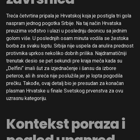
Treća četvrtina pripala je Hrvatskoj koja je postigla tri gola
naspram jednog pogotka Srbije. Na taj način Hrvatska
preuzima vođstvo i ulazi u poslednju deonicu sa jednim
golom više. U poslednjih osam minuta vodila se žestoka
borba za svaku loptu. Srbija nije uspela da anulira prednost
protivnika uprkos nekoliko dobrih prilika. Najdramatičniji
trenutak desio se pet sekundi pre kraja meča kada su
„Delfini“ imali šut za izjednačenje i šansu da izbore
peterce, ali ih sreća nije poslužila jer je lopta pogodila
prečku. Takođe, ovaj detalj bio je presudan za konačan
plasman Hrvatske u finale Svetskog prvenstva za ovu
uzrasnu kategoriju.
Kontekst poraza i