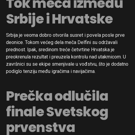
Tok meča između
Srbije i Hrvatske
Srbija je veoma dobro otvorila susret i povela posle prve
deonice. Tokom većeg dela meča Delfini su održavali
prednost. Ipak, sredinom treće četvrtine Hrvatska je
preokrenula rezultat i preuzela kontrolu nad utakmicom. U
završnici su se ekipe smenjivale u vođstvu, što je dodatno
podiglo tenziju među igračima i navijačima.
Prečka odlučila
finale Svetskog
prvenstva