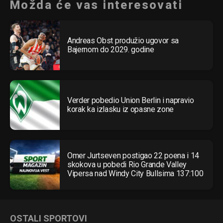
Možda će vas interesovati
Andreas Obst produžio ugovor sa
Bajernom do 2029. godine
Verder pobedio Union Berlin i napravio
korak ka izlasku iz opasne zone
Omer Jurtseven postigao 22 poena i 14
skokova u pobedi Rio Grande Valley
Vipersa nad Windy City Bullsima 137:100
OSTALI SPORTOVI