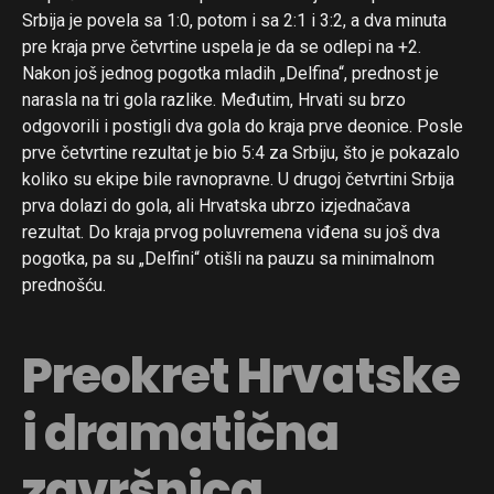
Srbija je povela sa 1:0, potom i sa 2:1 i 3:2, a dva minuta
pre kraja prve četvrtine uspela je da se odlepi na +2.
Nakon još jednog pogotka mladih „Delfina“, prednost je
narasla na tri gola razlike. Međutim, Hrvati su brzo
odgovorili i postigli dva gola do kraja prve deonice. Posle
prve četvrtine rezultat je bio 5:4 za Srbiju, što je pokazalo
koliko su ekipe bile ravnopravne. U drugoj četvrtini Srbija
prva dolazi do gola, ali Hrvatska ubrzo izjednačava
rezultat. Do kraja prvog poluvremena viđena su još dva
pogotka, pa su „Delfini“ otišli na pauzu sa minimalnom
prednošću.
Preokret Hrvatske
i dramatična
završnica