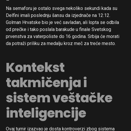
Na semaforu je ostalo svega nekoliko sekundi kada su
Delfini imali poslednju šansu da izjednače na 12:12.
Golman Hrvatske bio je već savladan, ali lopta se odbila
od prečke i tako poslala barakude u finale Svetskog
prvenstva za vaterpoliste do 16 godina. Srbija će morati
da potraži priliku za medalju kroz meč za treće mesto.
Kontekst
takmičenja i
sistem veštačke
inteligencije
Ovaj turnir izazvao je dosta kontroverzi zbog sistema