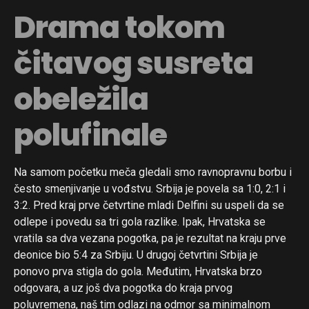
Drama tokom
čitavog susreta
obeležila
polufinale
Na samom početku meča gledali smo ravnopravnu borbu i
često smenjivanje u vođstvu. Srbija je povela sa 1:0, 2:1 i
3:2. Pred kraj prve četvrtine mladi Delfini su uspeli da se
odlepe i povedu sa tri gola razlike. Ipak, Hrvatska se
vratila sa dva vezana pogotka, pa je rezultat na kraju prve
deonice bio 5:4 za Srbiju. U drugoj četvrtini Srbija je
ponovo prva stigla do gola. Međutim, Hrvatska brzo
odgovara, a uz još dva pogotka do kraja prvog
poluvremena, naš tim odlazi na odmor sa minimalnom