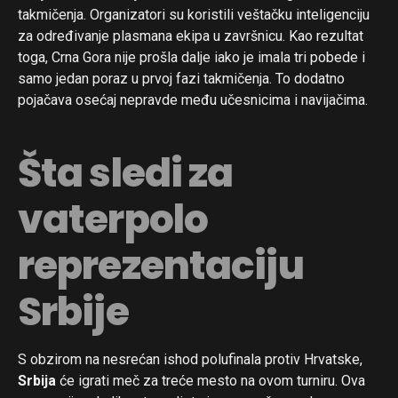
takmičenja. Organizatori su koristili veštačku inteligenciju
za određivanje plasmana ekipa u završnicu. Kao rezultat
toga, Crna Gora nije prošla dalje iako je imala tri pobede i
samo jedan poraz u prvoj fazi takmičenja. To dodatno
pojačava osećaj nepravde među učesnicima i navijačima.
Šta sledi za
vaterpolo
reprezentaciju
Srbije
S obzirom na nesrećan ishod polufinala protiv Hrvatske,
Flipboard
Srbija
će igrati meč za treće mesto na ovom turniru. Ova
Reddit