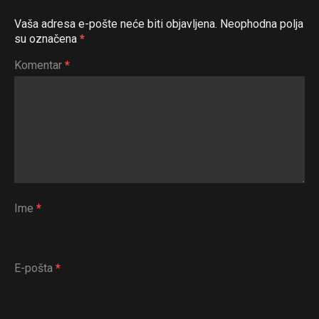
Whatsapp
Vaša adresa e-pošte neće biti objavljena.
Neophodna polja
su označena
*
Email
Komentar
*
Ime
*
E-pošta
*