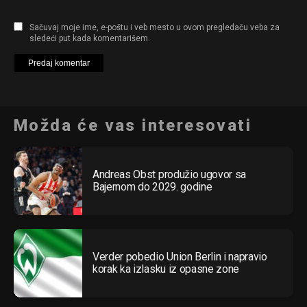
Sačuvaj moje ime, e-poštu i veb mesto u ovom pregledaču veba za
sledeći put kada komentarišem.
Možda će vas interesovati
Andreas Obst produžio ugovor sa
Bajernom do 2029. godine
Verder pobedio Union Berlin i napravio
korak ka izlasku iz opasne zone