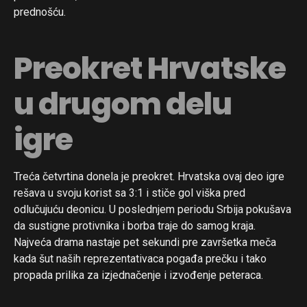
prednošću.
Preokret Hrvatske
u drugom delu
igre
Treća četvrtina donela je preokret. Hrvatska ovaj deo igre
rešava u svoju korist sa 3:1 i stiče gol viška pred
odlučujuću deonicu. U poslednjem periodu Srbija pokušava
da sustigne protivnika i borba traje do samog kraja.
Najveća drama nastaje pet sekundi pre završetka meča
kada šut naših reprezentativaca pogađa prečku i tako
propada prilika za izjednačenje i izvođenje peteraca.