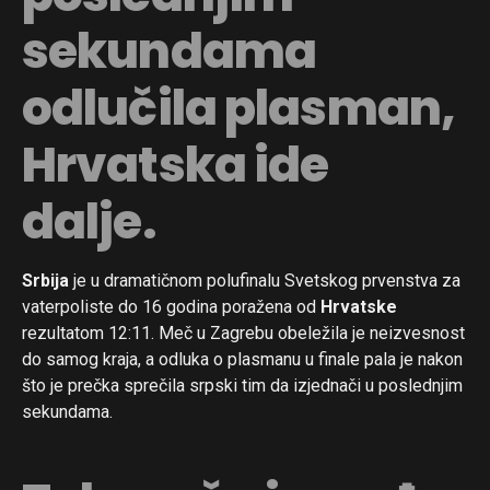
sekundama
odlučila plasman,
Hrvatska ide
dalje.
Srbija
je u dramatičnom polufinalu Svetskog prvenstva za
vaterpoliste do 16 godina poražena od
Hrvatske
rezultatom 12:11. Meč u Zagrebu obeležila je neizvesnost
do samog kraja, a odluka o plasmanu u finale pala je nakon
što je prečka sprečila srpski tim da izjednači u poslednjim
sekundama.