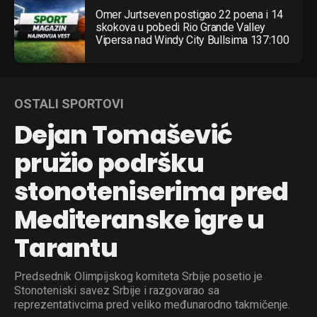
Omer Jurtseven postigao 22 poena i 14
skokova u pobedi Rio Grande Valley
Vipersa nad Windy City Bullsima 137:100
OSTALI SPORTOVI
Dejan Tomašević
pružio podršku
stonoteniserima pred
Mediteranske igre u
Tarantu
Predsednik Olimpijskog komiteta Srbije posetio je
Stonoteniski savez Srbije i razgovarao sa
reprezentativcima pred veliko međunarodno takmičenje.