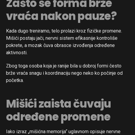
Zašto se forma brže
vraća nakon pauze?
Kada dugo treniramo, telo prolazi kroz fizičke promene.
Mišići postaju jači, nervni sistem efikasnije kontroliše
pokrete, a mozak čuva obrasce izvođenja određene
aktivnosti.
Zbog toga osoba koja je ranije bila u dobroj formi često
brže vraća snagu i koordinaciju nego neko ko počinje od
početka.
Mišići zaista čuvaju
određene promene
Iako izraz „mišićna memorija“ uglavnom opisuje nervne