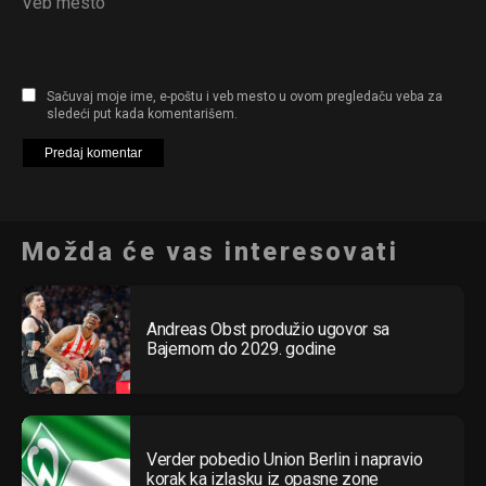
Veb mesto
Sačuvaj moje ime, e-poštu i veb mesto u ovom pregledaču veba za
sledeći put kada komentarišem.
Možda će vas interesovati
Andreas Obst produžio ugovor sa
Bajernom do 2029. godine
Verder pobedio Union Berlin i napravio
korak ka izlasku iz opasne zone