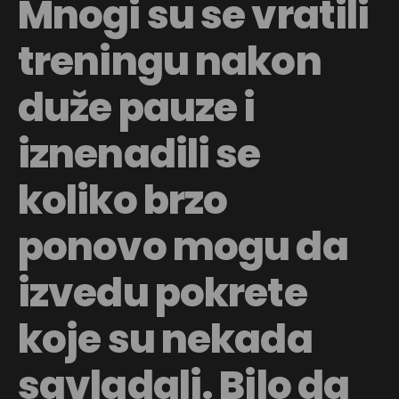
Mnogi su se vratili
treningu nakon
duže pauze i
iznenadili se
koliko brzo
ponovo mogu da
izvedu pokrete
koje su nekada
savladali. Bilo da