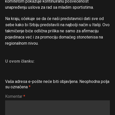
komitetom pokazuje kontinuiranu posvećenost
Flipboard
unapređenju uslova za rad sa mladim sportistima.
Reddit
Na kraju, očekuje se da će naši predstavnici dati sve od
Pinterest
sebe kako bi Srbiju predstavili na najbolji način u Italiji. Ovo
Whatsapp
takmičenje biće odlična prilika ne samo za afirmaciju
Email
pojedinaca već i za promociju domaćeg stonotenisa na
regionalnom nivou.
U ovom članku:
Vaša adresa e-pošte neće biti objavljena.
Neophodna polja
su označena
*
Komentar
*