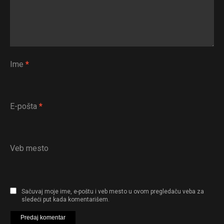
Ime
*
E-pošta
*
Veb mesto
Sačuvaj moje ime, e-poštu i veb mesto u ovom pregledaču veba za
sledeći put kada komentarišem.