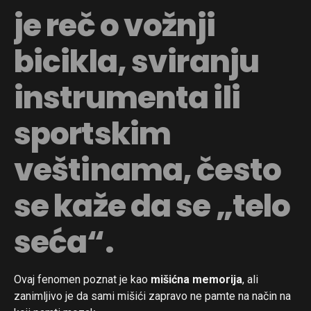
je reč o vožnji
bicikla, sviranju
instrumenta ili
sportskim
veštinama, često
se kaže da se „telo
seća“.
Ovaj fenomen poznat je kao
mišićna memorija
, ali
zanimljivo je da sami mišići zapravo ne pamte na način na