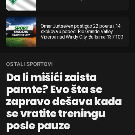
Omer Jurtseven postigao 22 poena i 14
skokova u pobedi Rio Grande Valley
Vipersa nad Windy City Bullsima 137:100
OSTALI SPORTOVI
Da li mišići zaista
pamte? Evo šta se
zapravo dešava kada
se vratite treningu
posle pauze