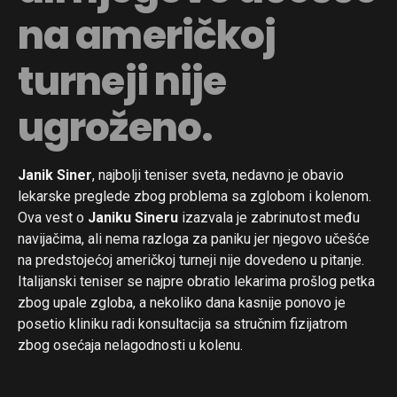
na američkoj
turneji nije
ugroženo.
Janik Siner
, najbolji teniser sveta, nedavno je obavio
lekarske preglede zbog problema sa zglobom i kolenom.
Ova vest o
Janiku Sineru
izazvala je zabrinutost među
navijačima, ali nema razloga za paniku jer njegovo učešće
na predstojećoj američkoj turneji nije dovedeno u pitanje.
Italijanski teniser se najpre obratio lekarima prošlog petka
zbog upale zgloba, a nekoliko dana kasnije ponovo je
posetio kliniku radi konsultacija sa stručnim fizijatrom
zbog osećaja nelagodnosti u kolenu.