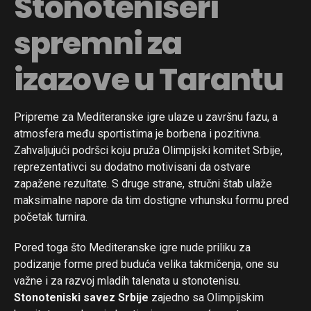
Stonoteniseri
spremni za
izazove u Tarantu
Pripreme za Mediteranske igre ulaze u završnu fazu, a
atmosfera među sportistima je borbena i pozitivna.
Zahvaljujući podršci koju pruža Olimpijski komitet Srbije,
reprezentativci su dodatno motivisani da ostvare
zapažene rezultate. S druge strane, stručni štab ulaže
maksimalne napore da tim dostigne vrhunsku formu pred
početak turnira.
Pored toga što Mediteranske igre nude priliku za
podizanje forme pred buduća velika takmičenja, one su
važne i za razvoj mladih talenata u stonotenisu.
Stonoteniski savez Srbije
zajedno sa Olimpijskim