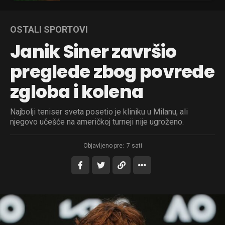
OSTALI SPORTOVI
Janik Siner završio
preglede zbog povrede
zgloba i kolena
Najbolji teniser sveta posetio je kliniku u Milanu, ali
njegovo učešće na američkoj turneji nije ugroženo.
Objavljeno pre:
7 sati