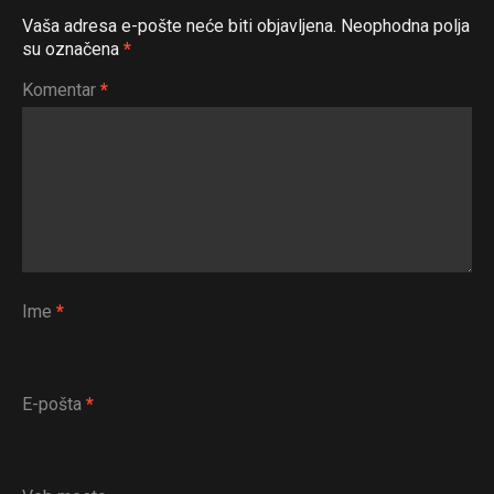
Vaša adresa e-pošte neće biti objavljena.
Neophodna polja
su označena
*
Komentar
*
Ime
*
E-pošta
*