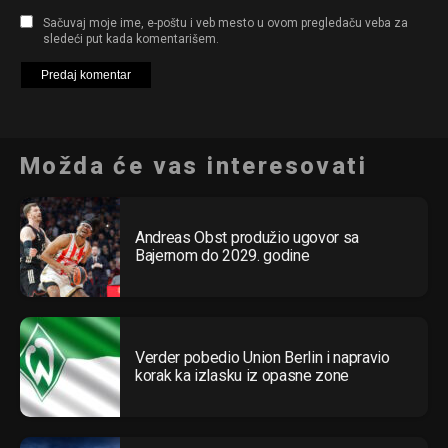
Sačuvaj moje ime, e-poštu i veb mesto u ovom pregledaču veba za
sledeći put kada komentarišem.
Možda će vas interesovati
Andreas Obst produžio ugovor sa
Bajernom do 2029. godine
Verder pobedio Union Berlin i napravio
korak ka izlasku iz opasne zone