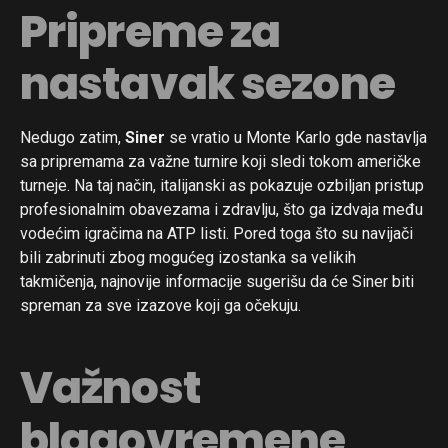
Pripreme za
nastavak sezone
Nedugo zatim,
Siner
se vratio u Monte Karlo gde nastavlja
sa pripremama za važne turnire koji sledi tokom američke
turneje. Na taj način, italijanski as pokazuje ozbiljan pristup
profesionalnim obavezama i zdravlju, što ga izdvaja među
vodećim igračima na ATP listi. Pored toga što su navijači
bili zabrinuti zbog mogućeg izostanka sa velikih
takmičenja, najnovije informacije sugerišu da će Siner biti
spreman za sve izazove koji ga očekuju.
Važnost
blagovremene