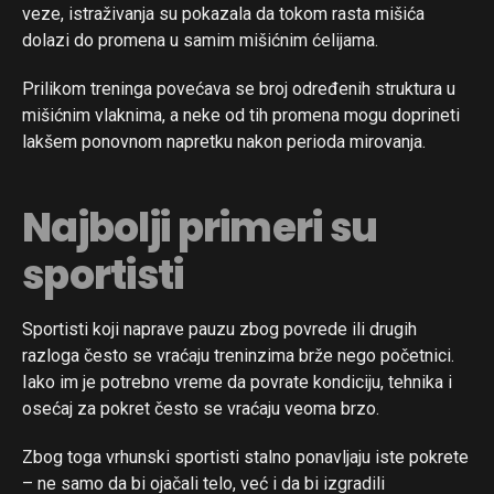
veze, istraživanja su pokazala da tokom rasta mišića
dolazi do promena u samim mišićnim ćelijama.
Prilikom treninga povećava se broj određenih struktura u
mišićnim vlaknima, a neke od tih promena mogu doprineti
lakšem ponovnom napretku nakon perioda mirovanja.
Najbolji primeri su
sportisti
Sportisti koji naprave pauzu zbog povrede ili drugih
razloga često se vraćaju treninzima brže nego početnici.
Iako im je potrebno vreme da povrate kondiciju, tehnika i
osećaj za pokret često se vraćaju veoma brzo.
Zbog toga vrhunski sportisti stalno ponavljaju iste pokrete
– ne samo da bi ojačali telo, već i da bi izgradili