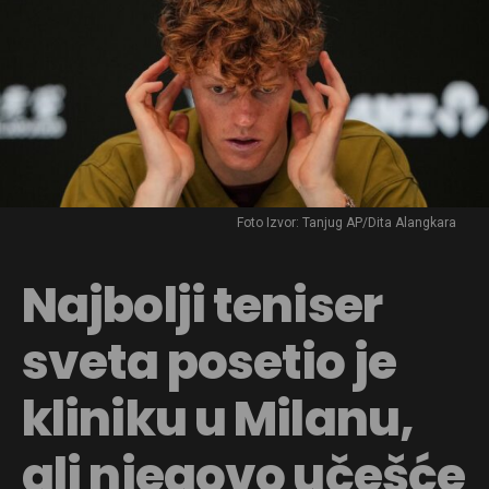
Foto Izvor: Tanjug AP/Dita Alangkara
Najbolji teniser
sveta posetio je
kliniku u Milanu,
ali njegovo učešće