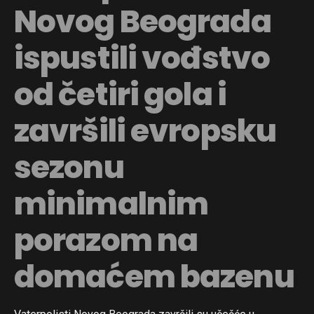
Novog Beograda
ispustili vođstvo
od četiri gola i
završili evropsku
sezonu
minimalnim
porazom na
domaćem bazenu