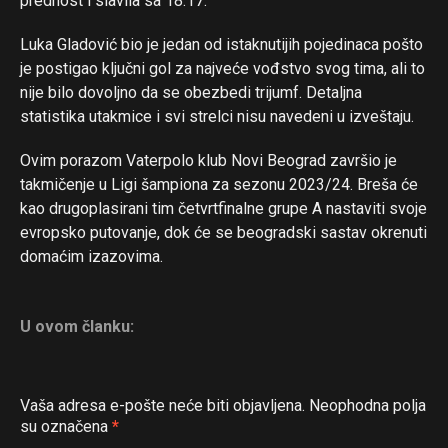
prednost i slavila sa 18:17.
Whatsapp
Luka Gladović bio je jedan od istaknutijih pojedinaca pošto
Email
je postigao ključni gol za najveće vođstvo svog tima, ali to
nije bilo dovoljno da se obezbedi trijumf. Detaljna
statistika utakmice i svi strelci nisu navedeni u izveštaju.
Ovim porazom Vaterpolo klub Novi Beograd završio je
takmičenje u Ligi šampiona za sezonu 2023/24. Breša će
kao drugoplasirani tim četvrtfinalne grupe A nastaviti svoje
evropsko putovanje, dok će se beogradski sastav okrenuti
domaćim izazovima.
U ovom članku:
Vaša adresa e-pošte neće biti objavljena.
Neophodna polja
su označena
*