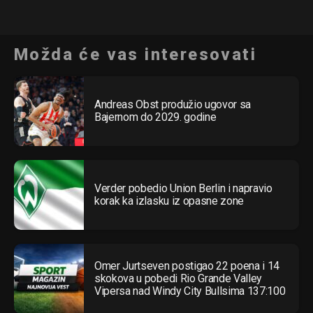
Možda će vas interesovati
Andreas Obst produžio ugovor sa
Bajernom do 2029. godine
Verder pobedio Union Berlin i napravio
korak ka izlasku iz opasne zone
Omer Jurtseven postigao 22 poena i 14
skokova u pobedi Rio Grande Valley
Vipersa nad Windy City Bullsima 137:100