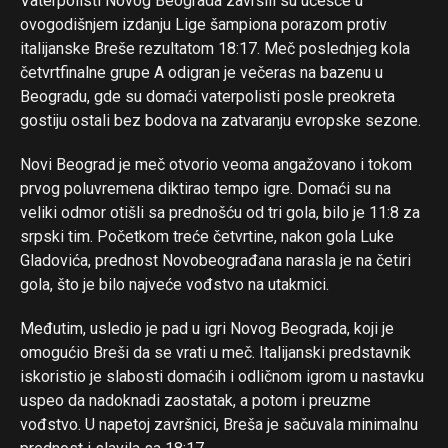
Vaterpolisti Novog Beograda završili su učešće u
ovogodišnjem izdanju Lige šampiona porazom protiv
italijanske Breše rezultatom 18:17. Meč poslednjeg kola
četvrtfinalne grupe A odigran je večeras na bazenu u
Beogradu, gde su domaći vaterpolisti posle preokreta
gostiju ostali bez bodova na zatvaranju evropske sezone.
Novi Beograd je meč otvorio veoma angažovano i tokom
prvog poluvremena diktirao tempo igre. Domaći su na
veliki odmor otišli sa prednošću od tri gola, bilo je 11:8 za
srpski tim. Početkom treće četvrtine, nakon gola Luke
Gladovića, prednost Novobeograđana narasla je na četiri
gola, što je bilo najveće vođstvo na utakmici.
Međutim, usledio je pad u igri Novog Beograda, koji je
omogućio Breši da se vrati u meč. Italijanski predstavnik
iskoristio je slabosti domaćih i odličnom igrom u nastavku
Flipboard
uspeo da nadoknadi zaostatak, a potom i preuzme
Reddit
vođstvo. U napetoj završnici, Breša je sačuvala minimalnu
Pinterest