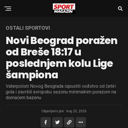
OSTALI SPORTOVI
Novi Beograd poražen
od Breše 18:17 u
poslednjem kolu Lige
šampiona
Vaterpolisti Novog Beograda ispustili vođstvo od četiri
gola i završili evropsku sezonu minimalnim porazom na
domaćem bazenu
Objavljeno pre:
maj 20, 2026