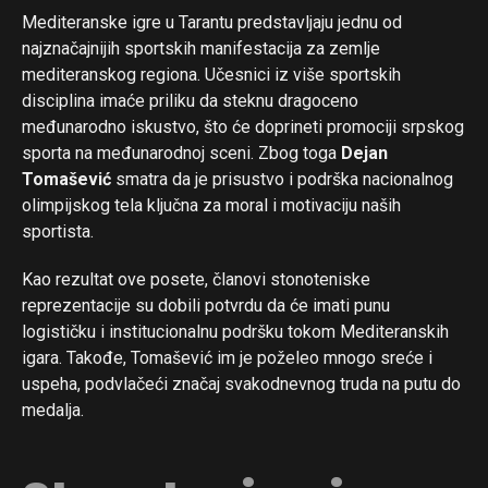
Mediteranske igre u Tarantu predstavljaju jednu od
najznačajnijih sportskih manifestacija za zemlje
mediteranskog regiona. Učesnici iz više sportskih
disciplina imaće priliku da steknu dragoceno
međunarodno iskustvo, što će doprineti promociji srpskog
sporta na međunarodnoj sceni. Zbog toga
Dejan
Tomašević
smatra da je prisustvo i podrška nacionalnog
olimpijskog tela ključna za moral i motivaciju naših
sportista.
Kao rezultat ove posete, članovi stonoteniske
reprezentacije su dobili potvrdu da će imati punu
logističku i institucionalnu podršku tokom Mediteranskih
igara. Takođe, Tomašević im je poželeo mnogo sreće i
uspeha, podvlačeći značaj svakodnevnog truda na putu do
medalja.