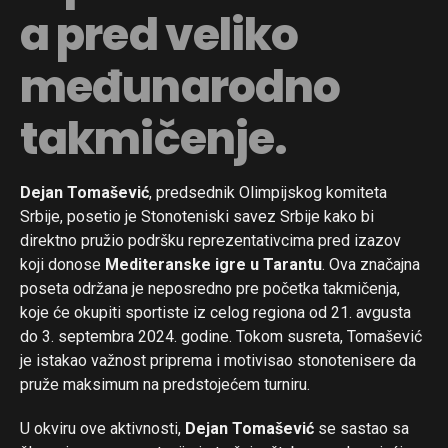
a pred veliko
međunarodno
takmičenje.
Dejan Tomašević
, predsednik Olimpijskog komiteta
Srbije, posetio je Stonoteniski savez Srbije kako bi
direktno pružio podršku reprezentativcima pred izazov
koji donose
Mediteranske igre u Tarantu
. Ova značajna
poseta održana je neposredno pre početka takmičenja,
koje će okupiti sportiste iz celog regiona od 21. avgusta
do 3. septembra 2024. godine. Tokom susreta, Tomašević
je istakao važnost priprema i motivisao stonotenisere da
pruže maksimum na predstojećem turniru.
U okviru ove aktivnosti,
Dejan Tomašević
se sastao sa