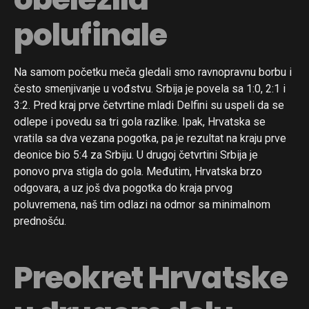
polufinale
Na samom početku meča gledali smo ravnopravnu borbu i
često smenjivanje u vođstvu. Srbija je povela sa 1:0, 2:1 i
3:2. Pred kraj prve četvrtine mladi Delfini su uspeli da se
odlepe i povedu sa tri gola razlike. Ipak, Hrvatska se
vratila sa dva vezana pogotka, pa je rezultat na kraju prve
deonice bio 5:4 za Srbiju. U drugoj četvrtini Srbija je
ponovo prva stigla do gola. Međutim, Hrvatska brzo
odgovara, a uz još dva pogotka do kraja prvog
poluvremena, naš tim odlazi na odmor sa minimalnom
prednošću.
Preokret Hrvatske