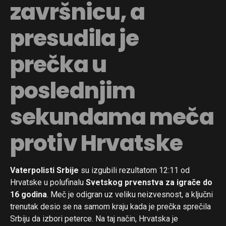
završnicu, a
presudila je
prečka u
poslednjim
sekundama meča
protiv Hrvatske
Vaterpolisti Srbije
su izgubili rezultatom 12:11 od
Hrvatske u polufinalu
Svetskog prvenstva za igrače do
16 godina
. Meč je odigran uz veliku neizvesnost, a ključni
trenutak desio se na samom kraju kada je prečka sprečila
Srbiju da izbori peterce. Na taj način, Hrvatska je