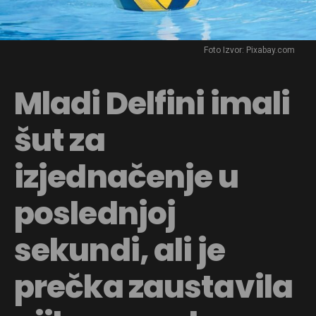
Foto Izvor: Pixabay.com
Mladi Delfini imali
šut za
izjednačenje u
poslednjoj
sekundi, ali je
prečka zaustavila