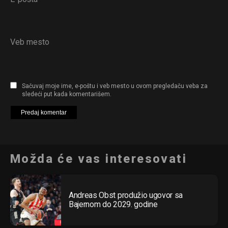
Veb mesto
Sačuvaj moje ime, e-poštu i veb mesto u ovom pregledaču veba za
sledeći put kada komentarišem.
Možda će vas interesovati
Andreas Obst produžio ugovor sa
Bajernom do 2029. godine