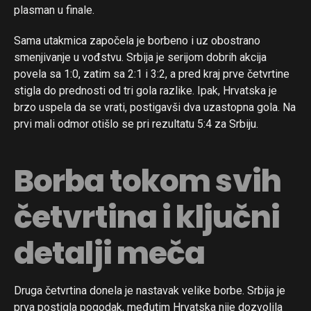
plasman u finale.
Sama utakmica započela je borbeno i uz obostrano
smenjivanje u vođstvu. Srbija je serijom dobrih akcija
povela sa 1:0, zatim sa 2:1 i 3:2, a pred kraj prve četvrtine
stigla do prednosti od tri gola razlike. Ipak, Hrvatska je
brzo uspela da se vrati, postigavši dva uzastopna gola. Na
prvi mali odmor otišlo se pri rezultatu 5:4 za Srbiju.
Borba tokom svih
četvrtina i ključni
detalji meča
Druga četvrtina donela je nastavak velike borbe. Srbija je
prva postigla pogodak, međutim Hrvatska nije dozvolila