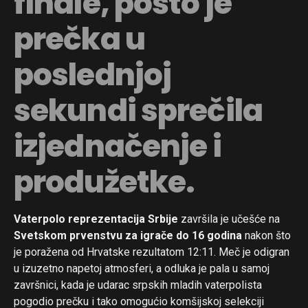
finale, pošto je
prečka u
poslednjoj
sekundi sprečila
izjednačenje i
produžetke.
Vaterpolo reprezentacija Srbije
završila je učešće na
Svetskom prvenstvu za igrače do 16 godina
nakon što
je poražena od Hrvatske rezultatom 12:11. Meč je odigran
u izuzetno napetoj atmosferi, a odluka je pala u samoj
završnici, kada je udarac srpskih mladih vaterpolista
pogodio prečku i tako omogućio komšijskoj selekciji