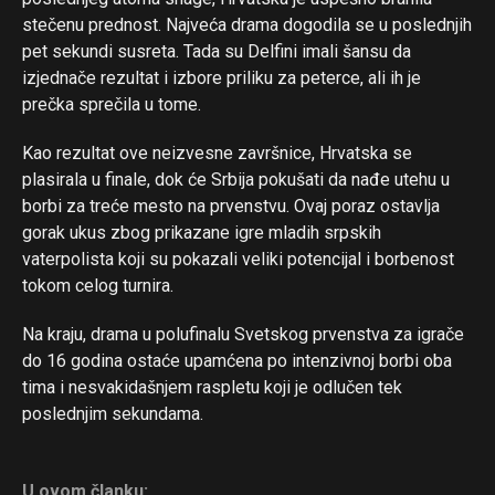
stečenu prednost. Najveća drama dogodila se u poslednjih
pet sekundi susreta. Tada su Delfini imali šansu da
izjednače rezultat i izbore priliku za peterce, ali ih je
prečka sprečila u tome.
Kao rezultat ove neizvesne završnice, Hrvatska se
plasirala u finale, dok će Srbija pokušati da nađe utehu u
borbi za treće mesto na prvenstvu. Ovaj poraz ostavlja
gorak ukus zbog prikazane igre mladih srpskih
vaterpolista koji su pokazali veliki potencijal i borbenost
tokom celog turnira.
Na kraju, drama u polufinalu Svetskog prvenstva za igrače
do 16 godina ostaće upamćena po intenzivnoj borbi oba
tima i nesvakidašnjem raspletu koji je odlučen tek
poslednjim sekundama.
U ovom članku: