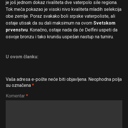
je još jednom dokaz rivaliteta dve vaterpolo sile regiona.
Tok meča pokazao je visoki nivo kvaliteta mladih selekcija
obe zemlje. Poraz svakako boli srpske vaterpoliste, ali
ostaje utisak da su dali maksimum na ovom
Svetskom
prvenstvu
. Konačno, ostaje nada da će Delfini uspeti da
osvoje bronzu i tako krunišu uspešan nastup na turniru.
U ovom članku:
Vaša adresa e-pošte neće biti objavljena.
Neophodna polja
su označena
*
Komentar
*