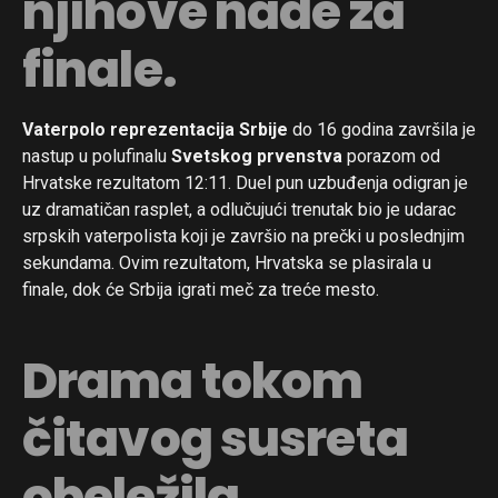
njihove nade za
finale.
Vaterpolo reprezentacija Srbije
do 16 godina završila je
nastup u polufinalu
Svetskog prvenstva
porazom od
Hrvatske rezultatom 12:11. Duel pun uzbuđenja odigran je
uz dramatičan rasplet, a odlučujući trenutak bio je udarac
srpskih vaterpolista koji je završio na prečki u poslednjim
sekundama. Ovim rezultatom, Hrvatska se plasirala u
finale, dok će Srbija igrati meč za treće mesto.
Drama tokom
čitavog susreta
obeležila