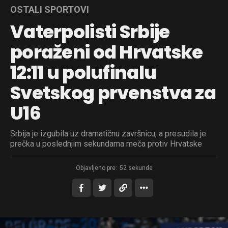
OSTALI SPORTOVI
Vaterpolisti Srbije
poraženi od Hrvatske
12:11 u polufinalu
Svetskog prvenstva za
U16
Srbija je izgubila uz dramatičnu završnicu, a presudila je
prečka u poslednjim sekundama meča protiv Hrvatske
Objavljeno pre:
52 sekunde