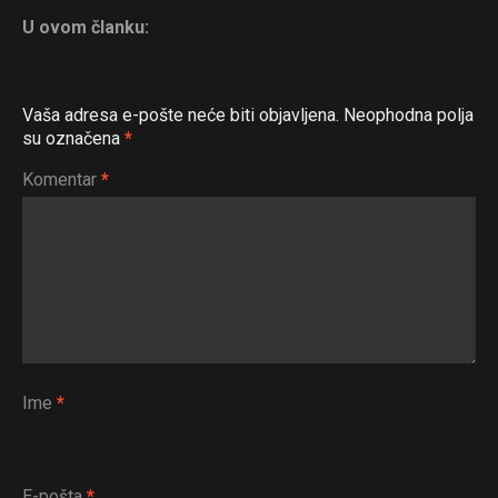
U ovom članku:
Vaša adresa e-pošte neće biti objavljena.
Neophodna polja
su označena
*
Komentar
*
Ime
*
E-pošta
*