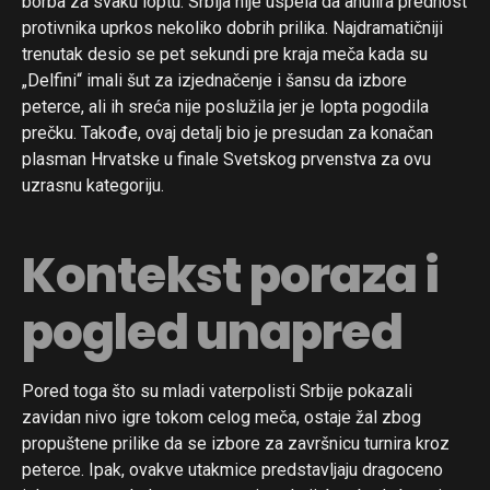
borba za svaku loptu. Srbija nije uspela da anulira prednost
protivnika uprkos nekoliko dobrih prilika. Najdramatičniji
trenutak desio se pet sekundi pre kraja meča kada su
„Delfini“ imali šut za izjednačenje i šansu da izbore
peterce, ali ih sreća nije poslužila jer je lopta pogodila
prečku. Takođe, ovaj detalj bio je presudan za konačan
plasman Hrvatske u finale Svetskog prvenstva za ovu
uzrasnu kategoriju.
Kontekst poraza i
pogled unapred
Pored toga što su mladi vaterpolisti Srbije pokazali
zavidan nivo igre tokom celog meča, ostaje žal zbog
propuštene prilike da se izbore za završnicu turnira kroz
peterce. Ipak, ovakve utakmice predstavljaju dragoceno