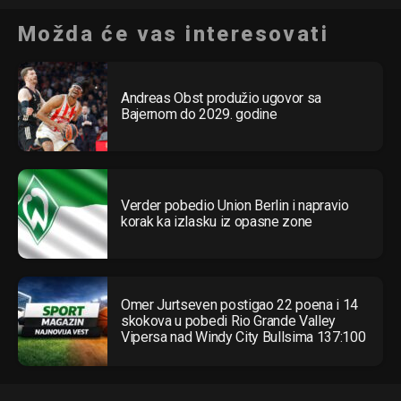
Možda će vas interesovati
Andreas Obst produžio ugovor sa
Bajernom do 2029. godine
Verder pobedio Union Berlin i napravio
korak ka izlasku iz opasne zone
Omer Jurtseven postigao 22 poena i 14
skokova u pobedi Rio Grande Valley
Vipersa nad Windy City Bullsima 137:100