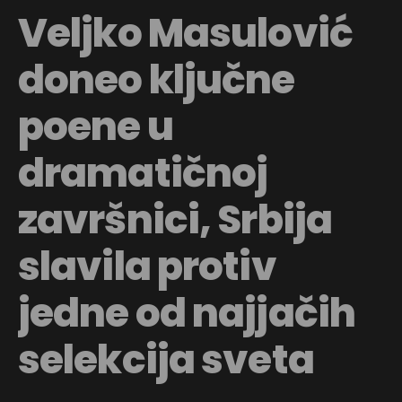
Veljko Masulović
doneo ključne
poene u
dramatičnoj
završnici, Srbija
slavila protiv
jedne od najjačih
selekcija sveta