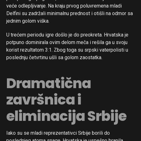
veće odlepljivanje. Na kraju prvog poluvremena mladi
Delfini su zadržali minimalnu prednost i otišli na odmor sa
jednim golom viška.
U trećem periodu igre došlo je do preokreta. Hrvatska je
potpuno dominirala ovim delom meča i rešila ga u svoju
korist rezultatom 3:1. Zbog toga su srpski vaterpolisti u
poslednju četvrtinu ušli sa golom zaostatka.
Dramatična
završnica i
eliminacija Srbije
Iako su se mladi reprezentativci Srbije borili do
poslednjeg atoma snage, Hrvatska je uspešno branila