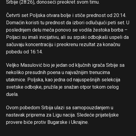
Srbije (28:26), donoseći preokret svom timu.
Četvrti set Poljska otvara bolje i stiče prednost od 20:14.
Domaćin koristi tu prednost da izbori odlučujući peti set. U
poslednjem delu meča ponovo se vodila žestoka borba –
Poljaci su imali inicijativu, ali su srpski odbojkaši uspeli da
sačuvaju koncentraciju i preokrenu rezultat za konačnu
pobedu od 16:14.
Veljko Masulović bio je jedan od ključnih igrača Srbije sa
nekoliko presudnih poena u najvažnijim trenucima
utakmice. Poljska, kao jedna od najuspešnijih selekcija
Flipboard
svetske odbojke, pružila je snažan otpor tokom celog
Reddit
duela.
Pinterest
Ovom pobedom Srbija ulazi sa samopouzdanjem u
Whatsapp
nastavak priprema za Ligu nacija. Sledeće prijateljske
Email
provere biće protiv Bugarske i Ukrajine.