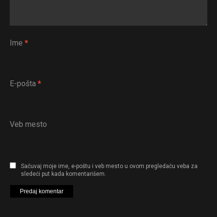
Ime
*
E-pošta
*
Veb mesto
Sačuvaj moje ime, e-poštu i veb mesto u ovom pregledaču veba za
sledeći put kada komentarišem.