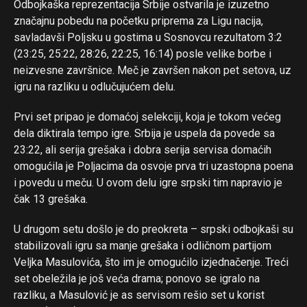
Odbojkaška reprezentacija Srbije ostvarila je izuzetno
značajnu pobedu na početku priprema za Ligu nacija,
savladavši Poljsku u gostima u Sosnovcu rezultatom 3:2
(23:25, 25:22, 28:26, 22:25, 16:14) posle velike borbe i
neizvesne završnice. Meč je završen nakon pet setova, uz
igru na razliku u odlučujućem delu.
Prvi set pripao je domaćoj selekciji, koja je tokom većeg
dela diktirala tempo igre. Srbija je uspela da povede sa
23:22, ali serija grešaka i dobra serija servisa domaćih
omogućila je Poljacima da osvoje prva tri uzastopna poena
i povedu u meču. U ovom delu igre srpski tim napravio je
čak 13 grešaka.
U drugom setu došlo je do preokreta – srpski odbojkaši su
stabilizovali igru sa manje grešaka i odličnom partijom
Veljka Masulovića, što im je omogućilo izjednačenje. Treći
set obeležila je još veća drama; ponovo se igralo na
razliku, a Masulović je as servisom rešio set u korist