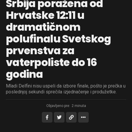
Srbija poražena od
Hrvatske 12:11 u
dramatičnom
polufinalu Svetskog
prvenstva za
vaterpoliste do 16
godina
Mladi Delfini nisu uspeli da izbore finale, pošto je prečka u
poslednjoj sekundi sprečila izjednačenje i produžetke.
Objavljeno pre:
2 minuta