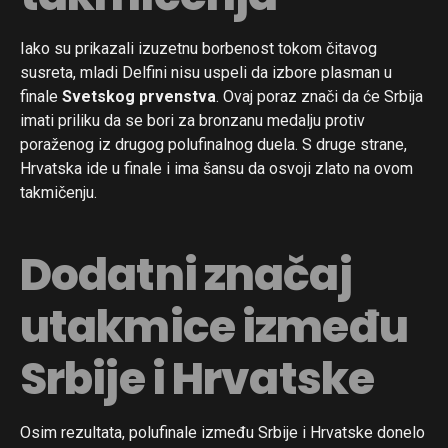
Flipboard
Reddit
Iako su prikazali izuzetnu borbenost tokom čitavog
susreta, mladi Delfini nisu uspeli da izbore plasman u
Pinterest
finale
Svetskog prvenstva
. Ovaj poraz znači da će Srbija
Whatsapp
imati priliku da se bori za bronzanu medalju protiv
Email
poraženog iz drugog polufinalnog duela. S druge strane,
Hrvatska ide u finale i ima šansu da osvoji zlato na ovom
takmičenju.
Dodatni značaj
utakmice između
Srbije i Hrvatske
Osim rezultata, polufinale između Srbije i Hrvatske donelo