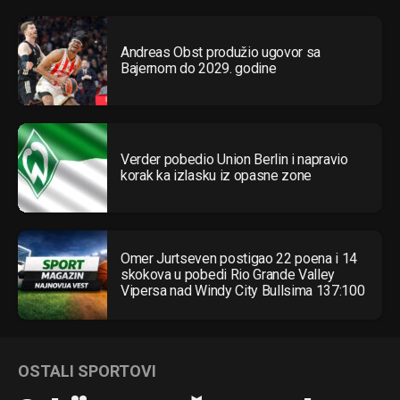
Andreas Obst produžio ugovor sa
Bajernom do 2029. godine
Verder pobedio Union Berlin i napravio
korak ka izlasku iz opasne zone
Omer Jurtseven postigao 22 poena i 14
skokova u pobedi Rio Grande Valley
Vipersa nad Windy City Bullsima 137:100
OSTALI SPORTOVI