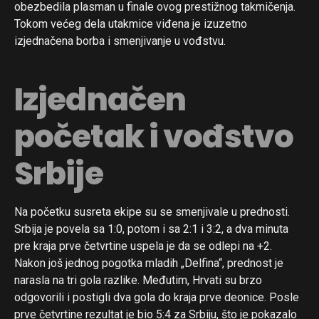
obezbedila plasman u finale ovog prestižnog takmičenja.
Tokom većeg dela utakmice viđena je izuzetno
izjednačena borba i smenjivanje u vođstvu.
Izjednačen
početak i vođstvo
Srbije
Na početku susreta ekipe su se smenjivale u prednosti.
Srbija je povela sa 1:0, potom i sa 2:1 i 3:2, a dva minuta
pre kraja prve četvrtine uspela je da se odlepi na +2.
Nakon još jednog pogotka mladih „Delfina“, prednost je
narasla na tri gola razlike. Međutim, Hrvati su brzo
odgovorili i postigli dva gola do kraja prve deonice. Posle
prve četvrtine rezultat je bio 5:4 za Srbiju, što je pokazalo