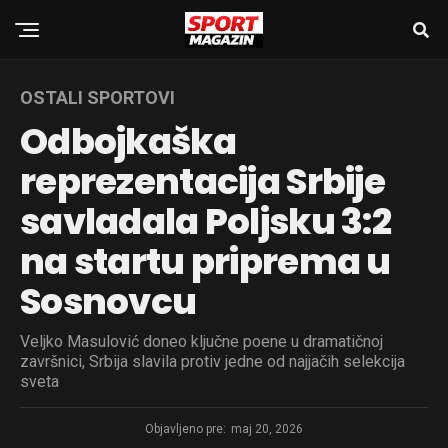
OSTALI SPORTOVI
Odbojkaška
reprezentacija Srbije
savladala Poljsku 3:2
na startu priprema u
Sosnovcu
Veljko Masulović doneo ključne poene u dramatičnoj
završnici, Srbija slavila protiv jedne od najjačih selekcija
sveta
Objavljeno pre:
maj 20, 2026