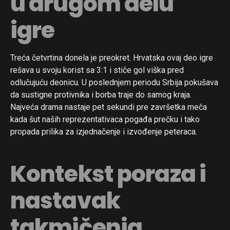
u drugom delu
igre
Treća četvrtina donela je preokret. Hrvatska ovaj deo igre
rešava u svoju korist sa 3:1 i stiče gol viška pred
odlučujuću deonicu. U poslednjem periodu Srbija pokušava
da sustigne protivnika i borba traje do samog kraja.
Najveća drama nastaje pet sekundi pre završetka meča
kada šut naših reprezentativaca pogađa prečku i tako
propada prilika za izjednačenje i izvođenje peteraca.
Kontekst poraza i
nastavak
takmičenja