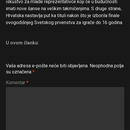
iskustvo za mlade reprezentativce koji će u budućnosti
imati nove šanse na velikim takmičenjima. S druge strane,
Hrvatska nastavlja put ka tituli nakon što je izborila finale
ovogodišnjeg Svetskog prvenstva za igrače do 16 godina.
U ovom članku:
Vaša adresa e-pošte neće biti objavljena.
Neophodna polja
su označena
*
Komentar
*