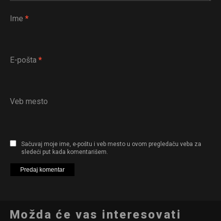
Ime
*
E-pošta
*
Veb mesto
Sačuvaj moje ime, e-poštu i veb mesto u ovom pregledaču veba za
sledeći put kada komentarišem.
Možda će vas interesovati