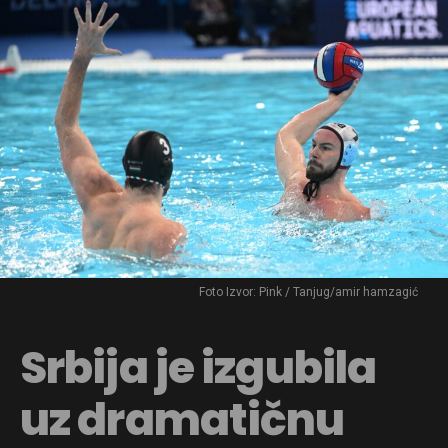
Foto Izvor: Pink / Tanjug/amir hamzagić
Srbija je izgubila
uz dramatičnu