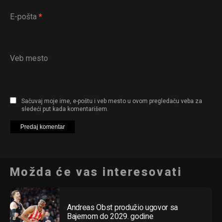
E-pošta
*
Veb mesto
Sačuvaj moje ime, e-poštu i veb mesto u ovom pregledaču veba za
sledeći put kada komentarišem.
Možda će vas interesovati
Andreas Obst produžio ugovor sa
Bajernom do 2029. godine