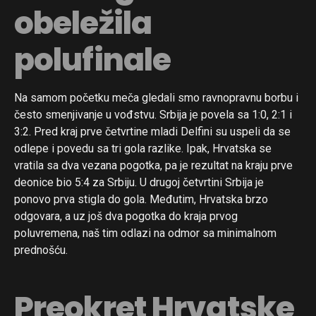
obeležila
polufinale
Na samom početku meča gledali smo ravnopravnu borbu i
često smenjivanje u vođstvu. Srbija je povela sa 1:0, 2:1 i
3:2. Pred kraj prve četvrtine mladi Delfini su uspeli da se
odlepe i povedu sa tri gola razlike. Ipak, Hrvatska se
vratila sa dva vezana pogotka, pa je rezultat na kraju prve
deonice bio 5:4 za Srbiju. U drugoj četvrtini Srbija je
ponovo prva stigla do gola. Međutim, Hrvatska brzo
odgovara, a uz još dva pogotka do kraja prvog
poluvremena, naš tim odlazi na odmor sa minimalnom
prednošću.
Preokret Hrvatske