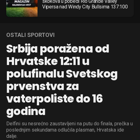
skokova u pobedi Rio Grande Valley
Vipersa nad Windy City Bullsima 137:100
OSTALI SPORTOVI
Srbija poražena od
Hrvatske 12:11 u
polufinalu Svetskog
prvenstva za
vaterpoliste do 16
godina
Delfini su nesrećno zaustavljeni na putu do finala, prečka u
poslednjim sekundama odlučila plasman, Hrvatska ide
dalje.