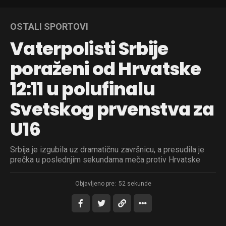
OSTALI SPORTOVI
Vaterpolisti Srbije
poraženi od Hrvatske
12:11 u polufinalu
Svetskog prvenstva za
U16
Srbija je izgubila uz dramatičnu završnicu, a presudila je
prečka u poslednjim sekundama meča protiv Hrvatske
Objavljeno pre:
52 sekunde