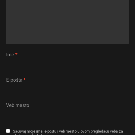
Ime
*
E-pošta
*
Veb mesto
Sačuvaj moje ime, e-poštu i veb mesto u ovom pregledaču veba za