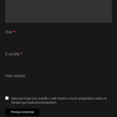
Ime
*
E-pošta
*
Veb mesto
Sačuvaj moje ime, e-poštu i veb mesto u ovom pregledaču veba za
sledeći put kada komentarišem.