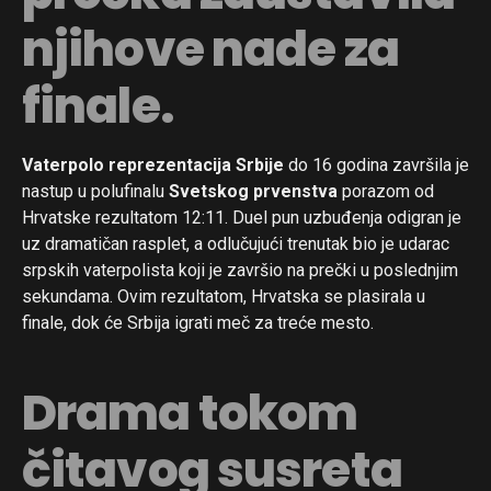
njihove nade za
finale.
Vaterpolo reprezentacija Srbije
do 16 godina završila je
nastup u polufinalu
Svetskog prvenstva
porazom od
Hrvatske rezultatom 12:11. Duel pun uzbuđenja odigran je
uz dramatičan rasplet, a odlučujući trenutak bio je udarac
srpskih vaterpolista koji je završio na prečki u poslednjim
sekundama. Ovim rezultatom, Hrvatska se plasirala u
finale, dok će Srbija igrati meč za treće mesto.
Drama tokom
čitavog susreta