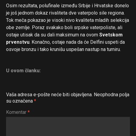
Osim rezultata, polufinale između Srbije i Hrvatske donelo
je još jednom dokaz rivaliteta dve vaterpolo sile regiona.
Tok meča pokazao je visoki nivo kvaliteta mladih selekcija
obe zemlje. Poraz svakako boli srpske vaterpoliste, ali
ostaje utisak da su dali maksimum na ovom
Svetskom
prvenstvu
. Konačno, ostaje nada da će Delfini uspeti da
osvoje bronzu i tako krunišu uspešan nastup na turniru.
U ovom članku:
Vaša adresa e-pošte neće biti objavljena.
Neophodna polja
su označena
*
Komentar
*