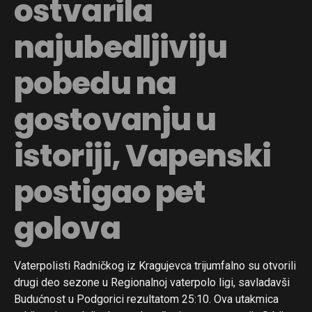
ostvarila
najubedljiviju
pobedu na
gostovanju u
istoriji, Vapenski
postigao pet
golova
Vaterpolisti Radničkog iz Kragujevca trijumfalno su otvorili
drugi deo sezone u Regionalnoj vaterpolo ligi, savladavši
Budućnost u Podgorici rezultatom 25:10. Ova utakmica