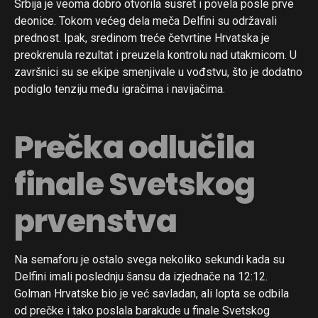
Srbija je veoma dobro otvorila susret i povela posle prve
deonice. Tokom većeg dela meča Delfini su održavali
prednost. Ipak, sredinom treće četvrtine Hrvatska je
preokrenula rezultat i preuzela kontrolu nad utakmicom. U
završnici su se ekipe smenjivale u vođstvu, što je dodatno
podiglo tenziju među igračima i navijačima.
Prečka odlučila
finale Svetskog
prvenstva
Na semaforu je ostalo svega nekoliko sekundi kada su
Delfini imali poslednju šansu da izjednače na 12:12.
Golman Hrvatske bio je već savladan, ali lopta se odbila
od prečke i tako poslala barakude u finale Svetskog