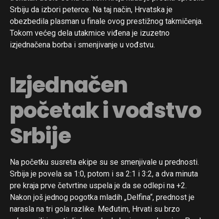
Srbiju da izbori peterce. Na taj način, Hrvatska je
obezbedila plasman u finale ovog prestižnog takmičenja.
Tokom većeg dela utakmice viđena je izuzetno
izjednačena borba i smenjivanje u vođstvu.
Izjednačen
početak i vođstvo
Srbije
Na početku susreta ekipe su se smenjivale u prednosti.
Srbija je povela sa 1:0, potom i sa 2:1 i 3:2, a dva minuta
pre kraja prve četvrtine uspela je da se odlepi na +2.
Nakon još jednog pogotka mladih „Delfina“, prednost je
narasla na tri gola razlike. Međutim, Hrvati su brzo