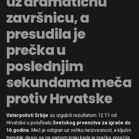
uz dramatičnu
završnicu, a
presudila je
prečka u
poslednjim
sekundama meča
protiv Hrvatske
Vaterpolisti Srbije
su izgubili rezultatom 12:11 od
Hrvatske u polufinalu
Svetskog prvenstva za igrače do
16 godina
. Meč je odigran uz veliku neizvesnost, a ključni
trenutak desio se na samom kraju kada je prečka sprečila