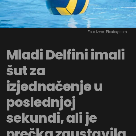
Foto Izvor: Pixabay.com
Mladi Delfini imali
šut za
izjednačenje u
poslednjoj
sekundi, ali je
prečka zaustavila