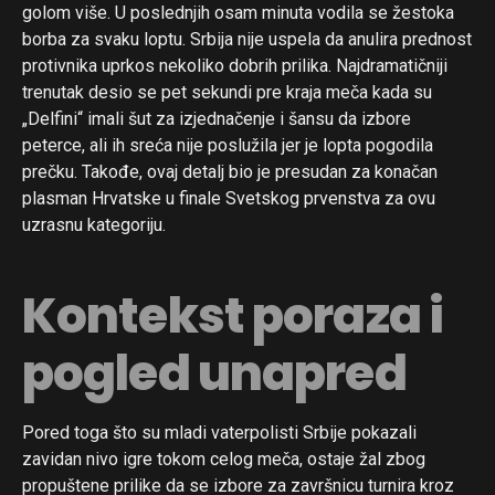
golom više. U poslednjih osam minuta vodila se žestoka
borba za svaku loptu. Srbija nije uspela da anulira prednost
protivnika uprkos nekoliko dobrih prilika. Najdramatičniji
trenutak desio se pet sekundi pre kraja meča kada su
„Delfini“ imali šut za izjednačenje i šansu da izbore
peterce, ali ih sreća nije poslužila jer je lopta pogodila
prečku. Takođe, ovaj detalj bio je presudan za konačan
plasman Hrvatske u finale Svetskog prvenstva za ovu
uzrasnu kategoriju.
Kontekst poraza i
pogled unapred
Pored toga što su mladi vaterpolisti Srbije pokazali
zavidan nivo igre tokom celog meča, ostaje žal zbog
propuštene prilike da se izbore za završnicu turnira kroz