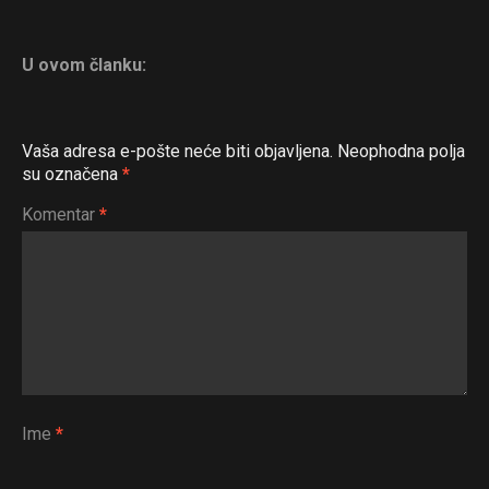
U ovom članku:
Vaša adresa e-pošte neće biti objavljena.
Neophodna polja
su označena
*
Komentar
*
Ime
*