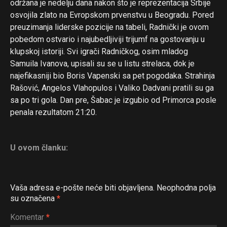
održana je nedelju dana nakon što je reprezentacija Srbije
osvojila zlato na Evropskom prvenstvu u Beogradu. Pored
preuzimanja liderske pozicije na tabeli, Radnički je ovom
pobedom ostvario i najubedljiviji trijumf na gostovanju u
klupskoj istoriji. Svi igrači Radničkog, osim mladog
Samuila Ivanova, upisali su se u listu strelaca, dok je
najefikasniji bio Boris Vapenski sa pet pogodaka. Strahinja
Rašović, Angelos Vlahopulos i Valiko Dadvani pratili su ga
sa po tri gola. Dan pre, Šabac je izgubio od Primorca posle
penala rezultatom 21:20.
Flipboard
U ovom članku:
Reddit
Pinterest
Whatsapp
Vaša adresa e-pošte neće biti objavljena.
Neophodna polja
su označena
*
Email
Komentar
*