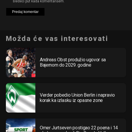
sledeći put kada komentarišem.
Možda će vas interesovati
Andreas Obst produžio ugovor sa
Bajernom do 2029. godine
Verder pobedio Union Berlin i napravio
korak ka izlasku iz opasne zone
Omer Jurtseven postigao 22 poena i 14