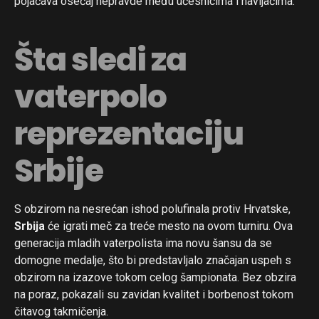
pojačava osećaj nepravde među učesnicima i navijačima.
Šta sledi za
vaterpolo
reprezentaciju
Srbije
S obzirom na nesrećan ishod polufinala protiv Hrvatske,
Flipboard
Srbija
će igrati meč za treće mesto na ovom turniru. Ova
Reddit
generacija mladih vaterpolista ima novu šansu da se
Pinterest
domogne medalje, što bi predstavljalo značajan uspeh s
obzirom na izazove tokom celog šampionata. Bez obzira
Whatsapp
na poraz, pokazali su zavidan kvalitet i borbenost tokom
Email
čitavog takmičenja.