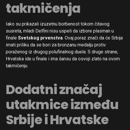
takmičenja
Iako su prikazali izuzetnu borbenost tokom čitavog
susreta, mladi Delfini nisu uspeli da izbore plasman u
finale
Svetskog prvenstva
. Ovaj poraz znači da će Srbija
imati priliku da se bori za bronzanu medalju protiv
poraženog iz drugog polufinalnog duela. S druge strane,
Hrvatska ide u finale i ima šansu da osvoji zlato na ovom
takmičenju.
Dodatni značaj
utakmice između
Srbije i Hrvatske