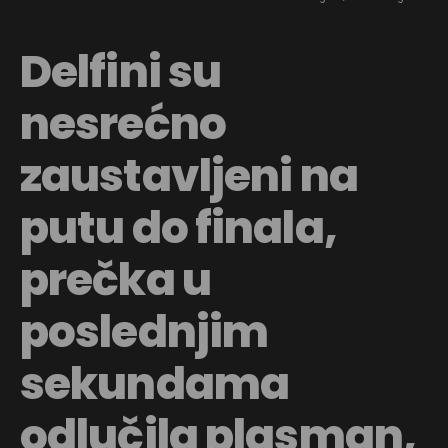
Delfini su
nesrećno
zaustavljeni na
putu do finala,
prečka u
poslednjim
sekundama
odlučila plasman,