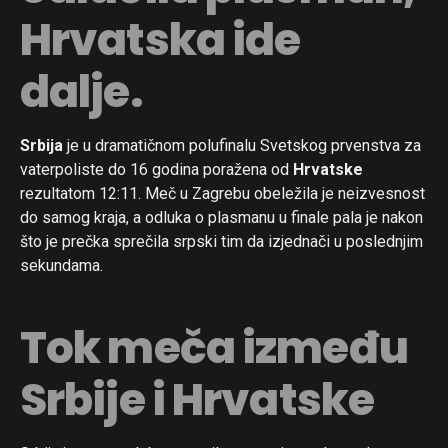
Hrvatska ide
dalje.
Srbija
je u dramatičnom polufinalu Svetskog prvenstva za
vaterpoliste do 16 godina poražena od
Hrvatske
rezultatom 12:11. Meč u Zagrebu obeležila je neizvesnost
do samog kraja, a odluka o plasmanu u finale pala je nakon
što je prečka sprečila srpski tim da izjednači u poslednjim
sekundama.
Tok meča između
Srbije i Hrvatske