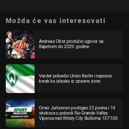
Možda će vas interesovati
Andreas Obst produžio ugovor sa
Bajernom do 2029. godine
Verder pobedio Union Berlin i napravio
korak ka izlasku iz opasne zone
Omer Jurtseven postigao 22 poena i 14
skokova u pobedi Rio Grande Valley
Vipersa nad Windy City Bullsima 137:100