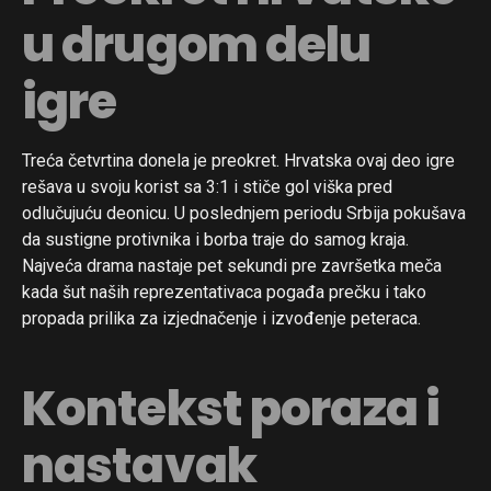
u drugom delu
igre
Treća četvrtina donela je preokret. Hrvatska ovaj deo igre
rešava u svoju korist sa 3:1 i stiče gol viška pred
odlučujuću deonicu. U poslednjem periodu Srbija pokušava
da sustigne protivnika i borba traje do samog kraja.
Najveća drama nastaje pet sekundi pre završetka meča
kada šut naših reprezentativaca pogađa prečku i tako
propada prilika za izjednačenje i izvođenje peteraca.
Kontekst poraza i
nastavak