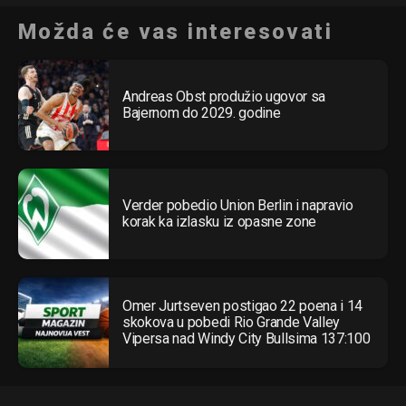
Možda će vas interesovati
Pinterest
Whatsapp
Email
Andreas Obst produžio ugovor sa
Bajernom do 2029. godine
Verder pobedio Union Berlin i napravio
korak ka izlasku iz opasne zone
Omer Jurtseven postigao 22 poena i 14
skokova u pobedi Rio Grande Valley
Vipersa nad Windy City Bullsima 137:100