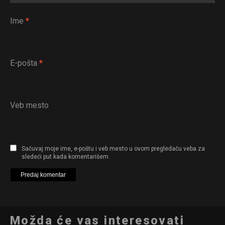
Email
Ime
*
E-pošta
*
Veb mesto
Sačuvaj moje ime, e-poštu i veb mesto u ovom pregledaču veba za
sledeći put kada komentarišem.
Možda će vas interesovati