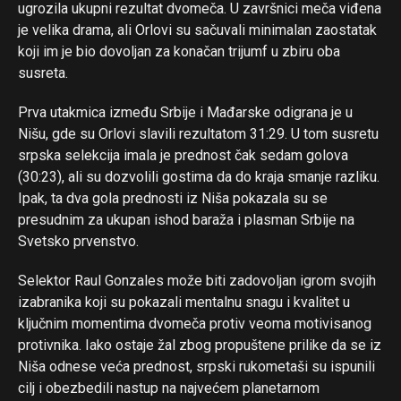
ugrozila ukupni rezultat dvomeča. U završnici meča viđena
je velika drama, ali Orlovi su sačuvali minimalan zaostatak
koji im je bio dovoljan za konačan trijumf u zbiru oba
susreta.
Prva utakmica između Srbije i Mađarske odigrana je u
Nišu, gde su Orlovi slavili rezultatom 31:29. U tom susretu
srpska selekcija imala je prednost čak sedam golova
(30:23), ali su dozvolili gostima da do kraja smanje razliku.
Ipak, ta dva gola prednosti iz Niša pokazala su se
presudnim za ukupan ishod baraža i plasman Srbije na
Svetsko prvenstvo.
Selektor Raul Gonzales može biti zadovoljan igrom svojih
izabranika koji su pokazali mentalnu snagu i kvalitet u
ključnim momentima dvomeča protiv veoma motivisanog
protivnika. Iako ostaje žal zbog propuštene prilike da se iz
Niša odnese veća prednost, srpski rukometaši su ispunili
cilj i obezbedili nastup na najvećem planetarnom