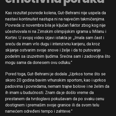
Kao rezultat povrede kolena, Gut-Behrami nije uspela da
nastavi kontinuitet nastupa ni na najvećim takmičenjima.
Povreda iz novembra bila je ključan faktor zbog kog nije
učestvovala ni na Zimskim olimpijskim igrama u Milanu i
Kortini. U svojoj video izjavi istakla je: „Imala sam čast i
sreću da imam vrlo dugu i intenzivnu karijeru, da kroz
skijanje ostvarim svoje snove i želje i da to putovanje
podelim sa izuzetnim ljudima. Srećna sam i zadovoljna što
mogu sama da donesem ovu odluku.”
Pored toga, Gut-Behrami je dodala: „Uprkos tome što se
skoro 20 godina bavim vrhunskim sportom, kao i uprkos
padovima i povredama, nemam trajne bolove i ne želim da
ih imam u budućnosti. Znam da je došlo vreme da
prestanem da tvrdoglavo pokušavam da po svaku cenu
dostignem i premašim svoje granice ili da svom telu
namećem određeni tempo i zahteve.”