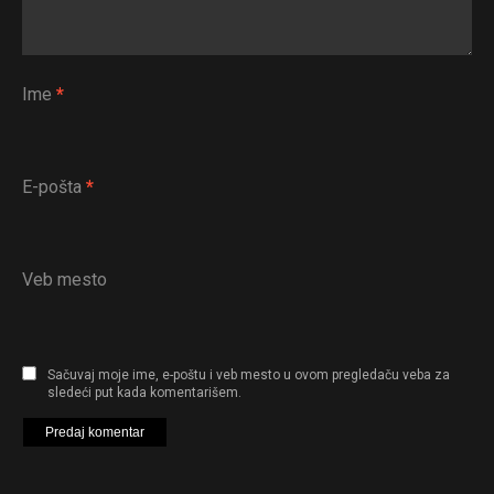
Ime
*
E-pošta
*
Veb mesto
Sačuvaj moje ime, e-poštu i veb mesto u ovom pregledaču veba za
sledeći put kada komentarišem.
Flipboard
Reddit