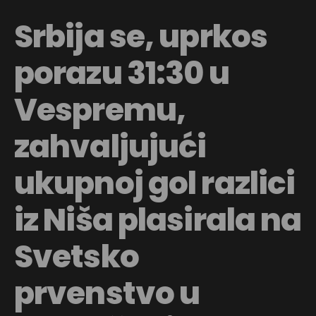
Srbija se, uprkos
porazu 31:30 u
Vespremu,
zahvaljujući
ukupnoj gol razlici
iz Niša plasirala na
Svetsko
prvenstvo u