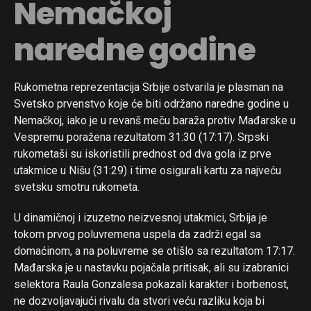
Nemačkoj
naredne godine
Rukometna reprezentacija Srbije ostvarila je plasman na
Svetsko prvenstvo koje će biti održano naredne godine u
Nemačkoj, iako je u revanš meču baraža protiv Mađarske u
Vespremu poražena rezultatom 31:30 (17:17). Srpski
rukometaši su iskoristili prednost od dva gola iz prve
utakmice u Nišu (31:29) i time osigurali kartu za najveću
svetsku smotru rukometa.
U dinamičnoj i izuzetno neizvesnoj utakmici, Srbija je
tokom prvog poluvremena uspela da zadrži egal sa
domaćinom, a na poluvreme se otišlo sa rezultatom 17:17.
Mađarska je u nastavku pojačala pritisak, ali su izabranici
selektora Raula Gonzalesa pokazali karakter i borbenost,
ne dozvoljavajući rivalu da stvori veću razliku koja bi