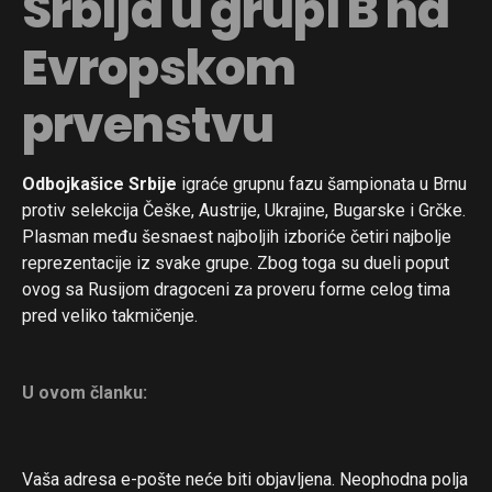
Srbija u grupi B na
Evropskom
prvenstvu
Odbojkašice Srbije
igraće grupnu fazu šampionata u Brnu
protiv selekcija Češke, Austrije, Ukrajine, Bugarske i Grčke.
Plasman među šesnaest najboljih izboriće četiri najbolje
reprezentacije iz svake grupe. Zbog toga su dueli poput
ovog sa Rusijom dragoceni za proveru forme celog tima
pred veliko takmičenje.
U ovom članku:
Vaša adresa e-pošte neće biti objavljena.
Neophodna polja