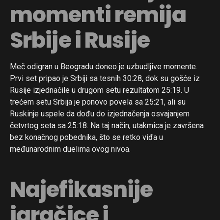
momenti remija
Srbije i Rusije
Meč odigran u Beogradu doneo je uzbudljive momente.
Prvi set pripao je Srbiji sa tesnih 30:28, dok su gošće iz
Rusije izjednačile u drugom setu rezultatom 25:19. U
trećem setu Srbija je ponovo povela sa 25:21, ali su
Ruskinje uspele da dođu do izjednačenja osvajanjem
četvrtog seta sa 25:18. Na taj način, utakmica je završena
bez konačnog pobednika, što se retko viđa u
međunarodnim duelima ovog nivoa.
Najefikasnije
igračice i