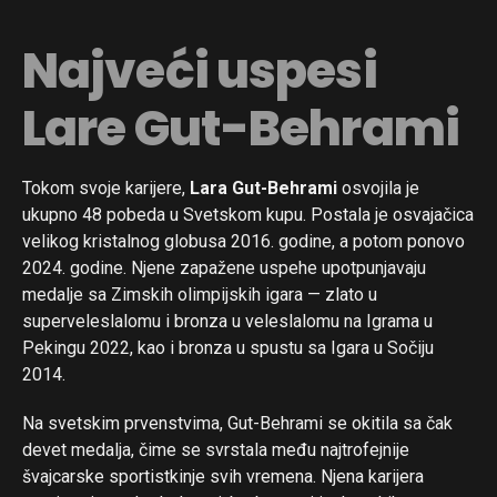
Najveći uspesi
Lare Gut-Behrami
Tokom svoje karijere,
Lara Gut-Behrami
osvojila je
ukupno 48 pobeda u Svetskom kupu. Postala je osvajačica
velikog kristalnog globusa 2016. godine, a potom ponovo
2024. godine. Njene zapažene uspehe upotpunjavaju
medalje sa Zimskih olimpijskih igara — zlato u
superveleslalomu i bronza u veleslalomu na Igrama u
Pekingu 2022, kao i bronza u spustu sa Igara u Sočiju
2014.
Na svetskim prvenstvima, Gut-Behrami se okitila sa čak
devet medalja, čime se svrstala među najtrofejnije
švajcarske sportistkinje svih vremena. Njena karijera