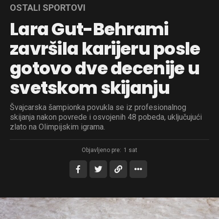
OSTALI SPORTOVI
Lara Gut-Behrami
završila karijeru posle
gotovo dve decenije u
svetskom skijanju
Švajcarska šampionka povukla se iz profesionalnog
skijanja nakon povrede i osvojenih 48 pobeda, uključujući
zlato na Olimpijskim igrama.
Objavljeno pre:
1 sat