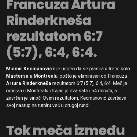
Francuza Artura
Rinderkneša
rezultatom 6:7
(5:7), 6:4, 6:4.
Miomir Kecmanović
nije uspeo da se plasira u treće kolo
Mastersa u Montrealu
, pošto je eliminisan od Francuza
Artura Rinderkneša
rezultatom 6:7 (5:7), 6:4, 6:4. Meč je
odigran u Montrealu i trajao je dva sata i 54 minuta, a
završen je sinoć. Ovim rezultatom, Kecmanović završava
svoj nastup na turniru već u drugoj rundi.
Tok meča između