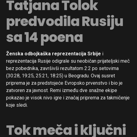
Tatjana Tolok
predvodila Rusiju
sa 14 poena
Ženska odbojkaška reprezentacija Srbije
i
reprezentacija Rusije odigrale su neobičan prijateljski meč
bez pobednika, završivši rezultatom 2:2 po setovima
(30:28, 19:25, 25:21, 18:25) u Beogradu. Ovaj susret
priprema je za predstojeće Evropsko prvenstvo i bio je
zatvoren za javnost. Remi između dve snažne ekipe
pokazao je visok nivo igre i značaj priprema za takmičenje
koje sledi.
Tok meča i ključni