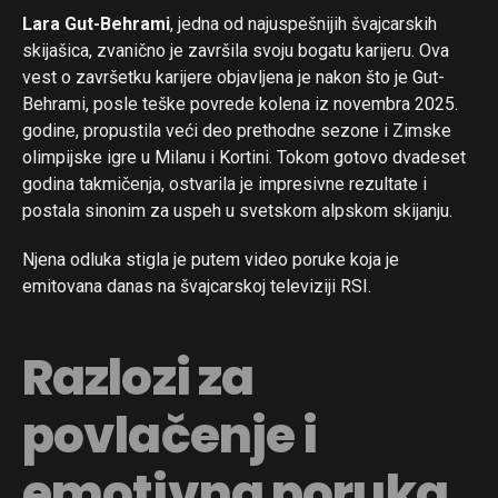
Lara Gut-Behrami
, jedna od najuspešnijih švajcarskih
skijašica, zvanično je završila svoju bogatu karijeru. Ova
vest o završetku karijere objavljena je nakon što je Gut-
Behrami, posle teške povrede kolena iz novembra 2025.
godine, propustila veći deo prethodne sezone i Zimske
olimpijske igre u Milanu i Kortini. Tokom gotovo dvadeset
godina takmičenja, ostvarila je impresivne rezultate i
postala sinonim za uspeh u svetskom alpskom skijanju.
Njena odluka stigla je putem video poruke koja je
emitovana danas na švajcarskoj televiziji RSI.
Razlozi za
povlačenje i
emotivna poruka