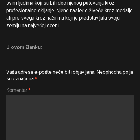
svim ljudima koji su bili deo njenog putovanja kroz
profesionalno skijanje. Njeno nasleđe živeće kroz medalje,
ali pre svega kroz način na koji je predstavljala svoju
zemlju na najvećoj sceni.
U ovom članku:
Vaša adresa e-pošte neće biti objavljena.
Neophodna polja
su označena
*
Komentar
*
Flipboard
Reddit
Pinterest
Whatsapp