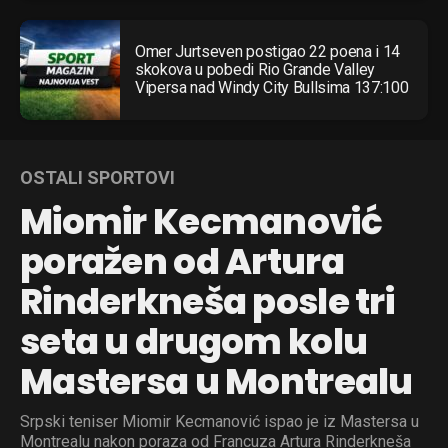
Omer Jurtseven postigao 22 poena i 14
skokova u pobedi Rio Grande Valley
Vipersa nad Windy City Bullsima 137:100
OSTALI SPORTOVI
Miomir Kecmanović
poražen od Artura
Rinderkneša posle tri
seta u drugom kolu
Mastersa u Montrealu
Srpski teniser Miomir Kecmanović ispao je iz Mastersa u
Montrealu nakon poraza od Francuza Artura Rinderkneša