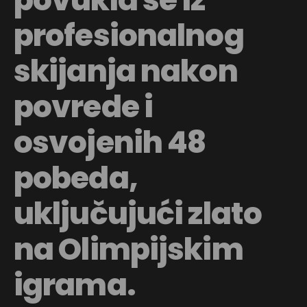
profesionalnog
skijanja nakon
povrede i
osvojenih 48
pobeda,
uključujući zlato
na Olimpijskim
igrama.