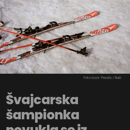
Foto Izvor: Pexels / Nati
Švajcarska
šampionka
povukla se iz