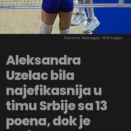
Foto Izvor: Ataimages / ATA Images
Aleksandra
Uzelac bila
najefikasnija u
timu Srbije sa 13
poena, dok je