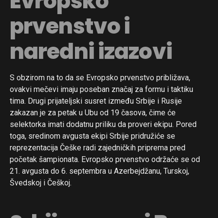
Evropsko
prvenstvo i
naredni izazovi
S obzirom na to da se Evropsko prvenstvo približava,
ovakvi mečevi imaju poseban značaj za formu i taktiku
tima. Drugi prijateljski susret između Srbije i Rusije
zakazan je za petak u Ubu od 19 časova, čime će
selektorka imati dodatnu priliku da proveri ekipu. Pored
toga, sredinom avgusta ekipi Srbije pridružiće se
reprezentacija Češke radi zajedničkih priprema pred
početak šampionata. Evropsko prvenstvo održaće se od
21. avgusta do 6. septembra u Azerbejdžanu, Turskoj,
Švedskoj i Češkoj.