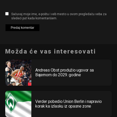
Sačuvaj moje ime, e-poštu i veb mesto u ovom pregledaču veba za
sledeći put kada komentarišem.
Možda će vas interesovati
Andreas Obst produžio ugovor sa
Bajernom do 2029. godine
Verder pobedio Union Berlin i napravio
korak ka izlasku iz opasne zone