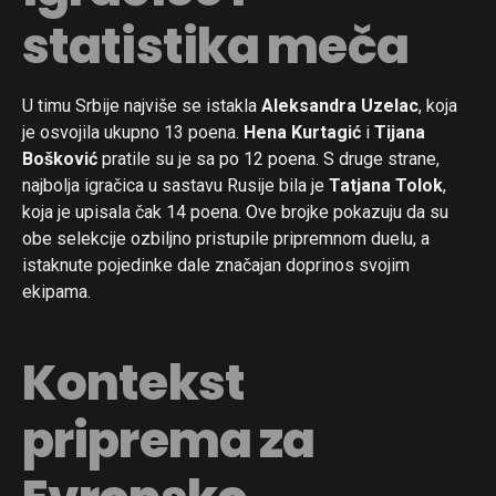
statistika meča
U timu Srbije najviše se istakla
Aleksandra Uzelac
, koja
je osvojila ukupno 13 poena.
Hena Kurtagić
i
Tijana
Bošković
pratile su je sa po 12 poena. S druge strane,
najbolja igračica u sastavu Rusije bila je
Tatjana Tolok
,
koja je upisala čak 14 poena. Ove brojke pokazuju da su
obe selekcije ozbiljno pristupile pripremnom duelu, a
istaknute pojedinke dale značajan doprinos svojim
ekipama.
Kontekst
priprema za