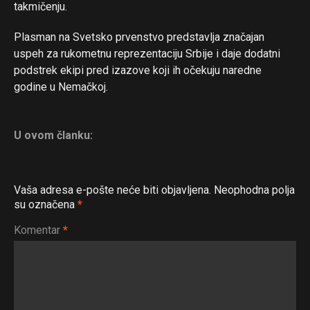
takmičenju.
Plasman na Svetsko prvenstvo predstavlja značajan
uspeh za rukometnu reprezentaciju Srbije i daje dodatni
podstrek ekipi pred izazove koji ih očekuju naredne
godine u Nemačkoj.
U ovom članku:
Vaša adresa e-pošte neće biti objavljena.
Neophodna polja
su označena
*
Komentar
*