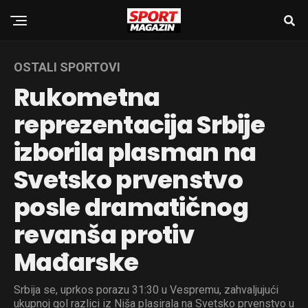
OSTALI SPORTOVI
Rukometna
reprezentacija Srbije
izborila plasman na
Svetsko prvenstvo
posle dramatičnog
revanša protiv
Mađarske
Srbija se, uprkos porazu 31:30 u Vespremu, zahvaljujući
ukupnoj gol razlici iz Niša plasirala na Svetsko prvenstvo u