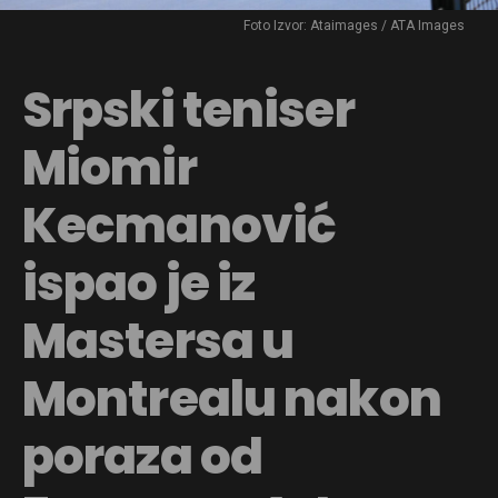
Foto Izvor: Ataimages / ATA Images
Srpski teniser
Miomir
Kecmanović
ispao je iz
Mastersa u
Montrealu nakon
poraza od