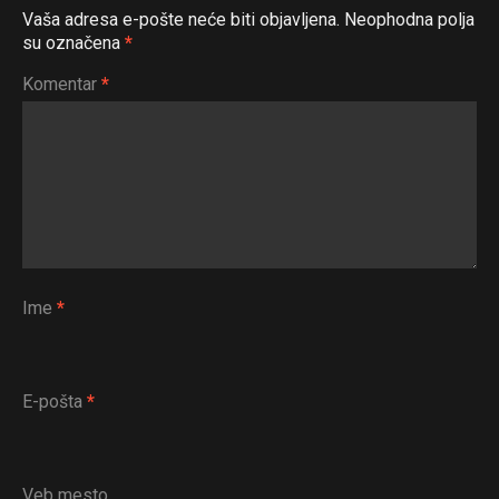
Vaša adresa e-pošte neće biti objavljena.
Neophodna polja
su označena
*
Komentar
*
Ime
*
E-pošta
*
Veb mesto