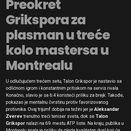
Preokret
Grikspora za
plasman u treće
kolo mastersa u
Montrealu
U odlučujućem trećem setu, Talon Grikspor je nastavio sa
odličnom igrom i konstantnim pritiskom na servis rivala.
Konačno, slavio je sa 6:4 koristeći priliku za brejk. Takođe,
pokazao je mentalnu čvrstinu protiv favorizovanog
protivnika. Ovaj trijumf dobija na težini jer je
Aleksandar
Zverev
trenutno treći teniser sveta, dok se
Talon
Grikspor
nalazi na 69. mestu ATP liste. Na kraju, publika u
Montrealu imala je priliku da gleda kvalitetan duel koji će