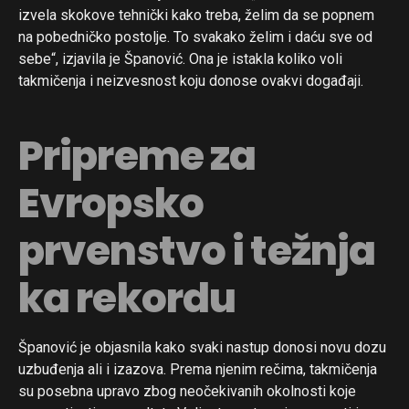
izvela skokove tehnički kako treba, želim da se popnem
na pobedničko postolje. To svakako želim i daću sve od
sebe“, izjavila je Španović. Ona je istakla koliko voli
takmičenja i neizvesnost koju donose ovakvi događaji.
Pripreme za
Evropsko
prvenstvo i težnja
ka rekordu
Španović je objasnila kako svaki nastup donosi novu dozu
uzbuđenja ali i izazova. Prema njenim rečima, takmičenja
su posebna upravo zbog neočekivanih okolnosti koje