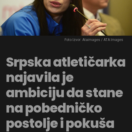
Foto Izvor: Ataimages / ATA Images
Srpska atletičarka
najavila je
ambiciju da stane
na pobedničko
postolje i pokuša