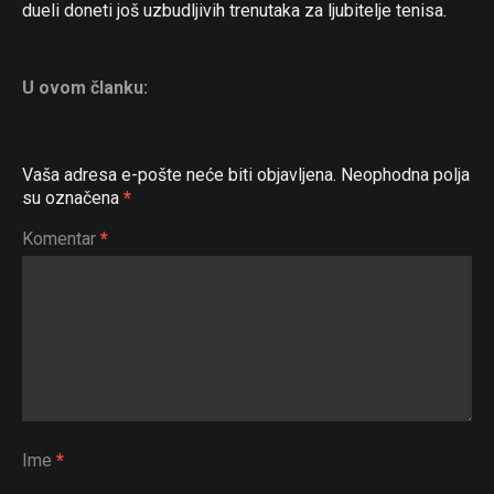
dueli doneti još uzbudljivih trenutaka za ljubitelje tenisa.
U ovom članku:
Vaša adresa e-pošte neće biti objavljena.
Neophodna polja
su označena
*
Komentar
*
Ime
*