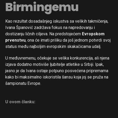
Birmingemu
Kao rezultat dosadašnjeg iskustva sa velikih takmičenja,
Ivana Španović zadržava fokus na napredovanju i
dostizanju ličnih ciljeva. Na predstojećem
Evropskom
prvenstvu
, ona će imati priliku da još jednom potvrdi svoj
status među najboljim evropskim skakačicama udalj.
U međuvremenu, očekuje se velika konkurencija, ali njena
izjava dodatno motiviše ljubitelje atletike u Srbiji. Ipak,
jasno je da Ivana ostaje potpuno posvećena pripremama
kako bi maksimalno iskoristila šansu koja joj se pruža na
šampionatu Evrope.
U ovom članku: