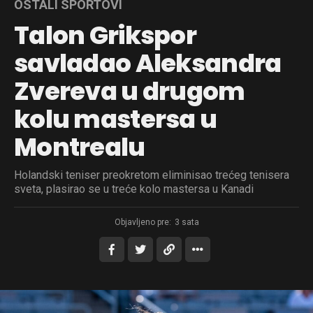
OSTALI SPORTOVI
Talon Grikspor
savladao Aleksandra
Zvereva u drugom
kolu mastersa u
Montrealu
Holandski teniser preokretom eliminisao trećeg tenisera
sveta, plasirao se u treće kolo mastersa u Kanadi
Objavljeno pre:
3 sata