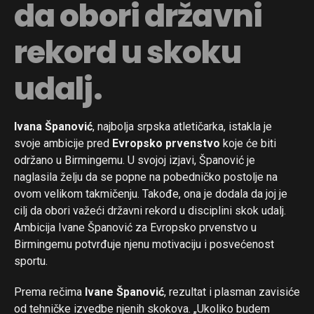
da obori državni
rekord u skoku
udalj.
Ivana Španović
, najbolja srpska atletičarka, istakla je
svoje ambicije pred
Evropsko prvenstvo
koje će biti
održano u Birmingemu. U svojoj izjavi, Španović je
naglasila želju da se popne na pobedničko postolje na
ovom velikom takmičenju. Takođe, ona je dodala da joj je
cilj da obori važeći državni rekord u disciplini skok udalj.
Ambicija Ivane Španović za Evropsko prvenstvo u
Birmingemu potvrđuje njenu motivaciju i posvećenost
sportu.
Prema rečima
Ivane Španović
, rezultat i plasman zavisiće
od tehničke izvedbe njenih skokova. „Ukoliko budem