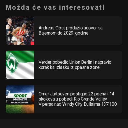
Možda će vas interesovati
Andreas Obst produžio ugovor sa
Bajernom do 2029. godine
Verder pobedio Union Berlin i napravio
korak ka izlasku iz opasne zone
Omer Jurtseven postigao 22 poena i 14
skokova u pobedi Rio Grande Valley
Vipersa nad Windy City Bullsima 137:100