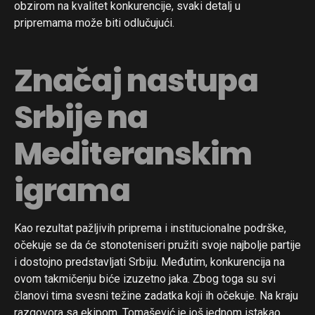
obzirom na kvalitet konkurencije, svaki detalj u
pripremama može biti odlučujući.
Značaj nastupa
Srbije na
Mediteranskim
igrama
Kao rezultat pažljivih priprema i institucionalne podrške,
očekuje se da će stonoteniseri pružiti svoje najbolje partije
i dostojno predstavljati Srbiju. Međutim, konkurencija na
ovom takmičenju biće izuzetno jaka. Zbog toga su svi
članovi tima svesni težine zadatka koji ih očekuje. Na kraju
razgovora sa ekipom, Tomašević je još jednom istakao