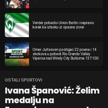
Verder pobedio Union Berlin i napravio
korak ka izlasku iz opasne zone
Omer Jurtseven postigao 22 poena i 14
skokova u pobedi Rio Grande Valley
Vipersa nad Windy City Bullsima 137:100
OSTALI SPORTOVI
Ivana Španović: Želim
medalju na