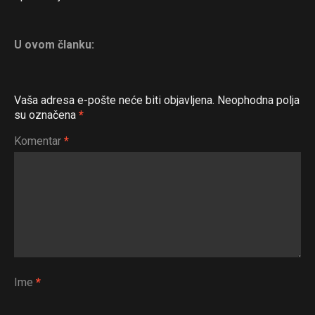
U ovom članku:
Vaša adresa e-pošte neće biti objavljena.
Neophodna polja
su označena
*
Komentar
*
Ime
*