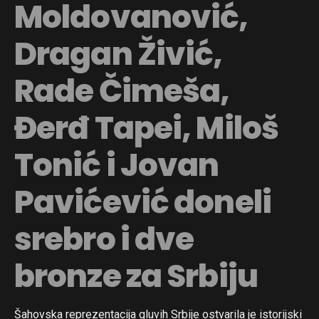
Moldovanović,
Dragan Živić,
Rade Čimeša,
Đerđ Tapei, Miloš
Tonić i Jovan
Pavićević doneli
srebro i dve
bronze za Srbiju
Šahovska reprezentacija gluvih Srbije ostvarila je istorijski