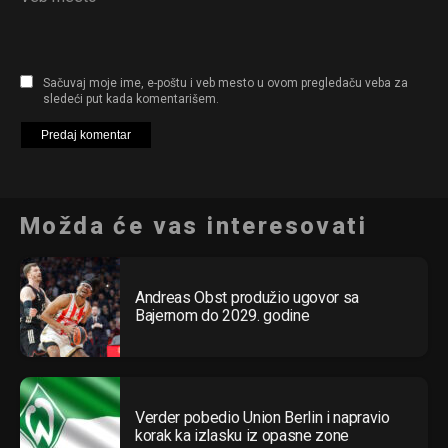
Sačuvaj moje ime, e-poštu i veb mesto u ovom pregledaču veba za
sledeći put kada komentarišem.
Možda će vas interesovati
Andreas Obst produžio ugovor sa
Bajernom do 2029. godine
Verder pobedio Union Berlin i napravio
korak ka izlasku iz opasne zone