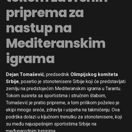
priprema za
nastup na
Mediteranskim
igrama
Dejan Tomašević
, predsednik
Olimpijskog komiteta
Srbije
, posetio je stonotenisere Srbije koji će predstavljati
zemlju na predstojećim Mediteranskim igrama u Tarantu.
Tokom susreta sa sportistima i stručnim štabom,
Tomašević je pratio pripreme, a tom prilikom poželeo je
ekipi mnogo sreće, zdravlja i uspeha na takmičenju. Ova
podrška dolazi u ključnom trenutku za stonotenisere, koji
su među najuspešnijim sportistima Srbije na
međunarodnim turnirima.