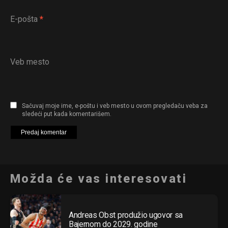
E-pošta
*
Veb mesto
Sačuvaj moje ime, e-poštu i veb mesto u ovom pregledaču veba za
sledeći put kada komentarišem.
Možda će vas interesovati
Andreas Obst produžio ugovor sa
Bajernom do 2029. godine