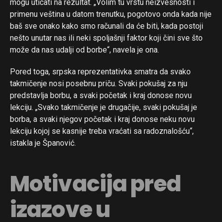
mogu uticati na rezultat. „Volim tu vrstu neizvesnosti i
primenu veština u datom trenutku, pogotovo onda kada nije
baš sve onako kako smo računali da će biti, kada postoji
nešto unutar nas ili neki spoljašnji faktor koji čini sve što
Flipboard
može da nas udalji od borbe“, navela je ona.
Reddit
Pinterest
Pored toga, srpska reprezentativka smatra da svako
takmičenje nosi posebnu priču. Svaki pokušaj za nju
Whatsapp
predstavlja borbu, a svaki početak i kraj donose novu
Email
lekciju. „Svako takmičenje je drugačije, svaki pokušaj je
borba, a svaki njegov početak i kraj donose neku novu
lekciju kojoj se kasnije treba vraćati sa radoznalošću“,
istakla je Španović.
Motivacija pred
izazove u