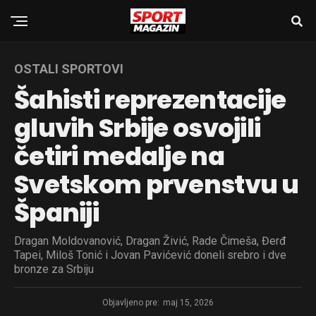
OSTALI SPORTOVI
Šahisti reprezentacije
gluvih Srbije osvojili
četiri medalje na
Svetskom prvenstvu u
Španiji
Dragan Moldovanović, Dragan Živić, Rade Čimeša, Đerđ
Tapei, Miloš Tonić i Jovan Pavićević doneli srebro i dve
bronze za Srbiju
Objavljeno pre:
maj 15, 2026