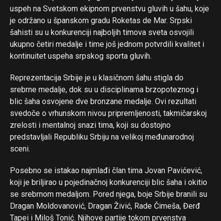
uspeh na Svetskom ekipnom prvenstvu gluvih u šahu, koje
je održano u španskom gradu Roketas de Mar. Srpski
šahisti su u konkurenciji najboljih timova sveta osvojili
ukupno četiri medalje i time još jednom potvrdili kvalitet i
kontinuitet uspeha srpskog sporta gluvih.
Reprezentacija Srbije je u klasičnom šahu stigla do
srebrne medalje, dok su u disciplinama brzopoteznog i
blic šaha osvojene dve bronzane medalje. Ovi rezultati
Flipboard
svedoče o vrhunskom nivou pripremljenosti, takmičarskoj
zrelosti i mentalnoj snazi tima, koji su dostojno
Reddit
predstavljali Republiku Srbiju na velikoj međunarodnoj
Pinterest
sceni.
Whatsapp
Posebno se istakao najmlađi član tima Jovan Pavićević,
Email
koji je briljirao u pojedinačnoj konkurenciji blic šaha i okitio
se srebrnom medaljom. Pored njega, boje Srbije branili su
Dragan Moldovanović, Dragan Živić, Rade Čimeša, Đerđ
Tapei i Miloš Tonić. Njihove partije tokom prvenstva