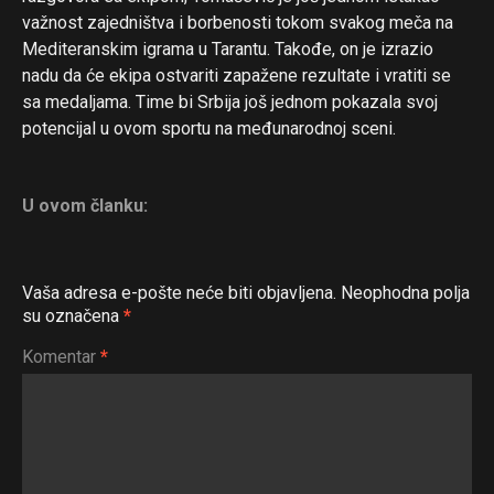
važnost zajedništva i borbenosti tokom svakog meča na
Mediteranskim igrama u Tarantu. Takođe, on je izrazio
nadu da će ekipa ostvariti zapažene rezultate i vratiti se
sa medaljama. Time bi Srbija još jednom pokazala svoj
potencijal u ovom sportu na međunarodnoj sceni.
U ovom članku:
Vaša adresa e-pošte neće biti objavljena.
Neophodna polja
su označena
*
Komentar
*