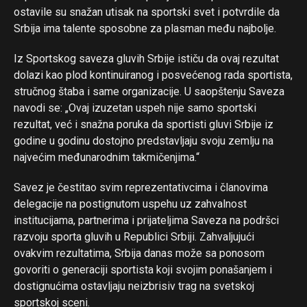
ostavile su snažan utisak na sportski svet i potvrdile da
Srbija ima talente sposobne za plasman među najbolje.
Iz Sportskog saveza gluvih Srbije ističu da ovaj rezultat
dolazi kao plod kontinuiranog i posvećenog rada sportista,
stručnog štaba i same organizacije. U saopštenju Saveza
navodi se: „Ovaj izuzetan uspeh nije samo sportski
rezultat, već i snažna poruka da sportisti gluvi Srbije iz
godine u godinu dostojno predstavljaju svoju zemlju na
najvećim međunarodnim takmičenjima.“
Savez je čestitao svim reprezentativcima i članovima
delegacije na postignutom uspehu uz zahvalnost
institucijama, partnerima i prijateljima Saveza na podršci
razvoju sporta gluvih u Republici Srbiji. Zahvaljujući
ovakvim rezultatima, Srbija danas može sa ponosom
govoriti o generaciji sportista koji svojim ponašanjem i
dostignućima ostavljaju neizbrisiv trag na svetskoj
sportskoj sceni.