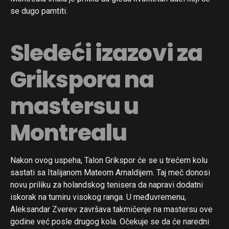
se dugo pamtiti.
Sledeći izazovi za
Grikspora na
mastersu u
Montrealu
Nakon ovog uspeha, Talon Grikspor će se u trećem kolu
sastati sa Italijanom Mateom Arnaldijem. Taj meč donosi
novu priliku za holandskog tenisera da napravi dodatni
iskorak na turniru visokog ranga. U međuvremenu,
Aleksandar Zverev završava takmičenje na mastersu ove
godine već posle drugog kola. Očekuje se da će naredni