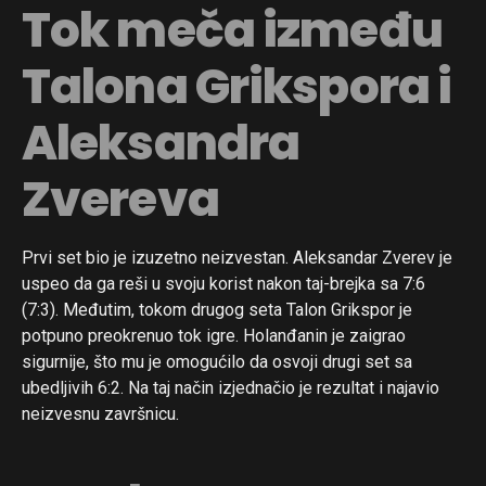
Tok meča između
Talona Grikspora i
Aleksandra
Zvereva
Prvi set bio je izuzetno neizvestan. Aleksandar Zverev je
uspeo da ga reši u svoju korist nakon taj-brejka sa 7:6
(7:3). Međutim, tokom drugog seta Talon Grikspor je
potpuno preokrenuo tok igre. Holanđanin je zaigrao
sigurnije, što mu je omogućilo da osvoji drugi set sa
ubedljivih 6:2. Na taj način izjednačio je rezultat i najavio
neizvesnu završnicu.