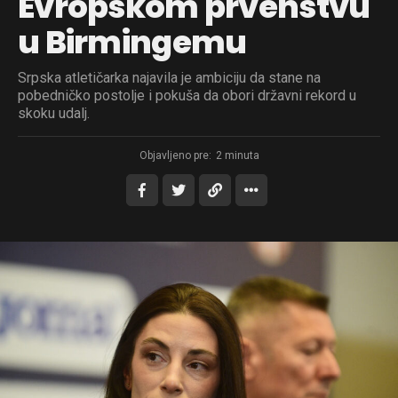
Evropskom prvenstvu
u Birmingemu
Srpska atletičarka najavila je ambiciju da stane na
pobedničko postolje i pokuša da obori državni rekord u
skoku udalj.
Objavljeno pre:
2 minuta