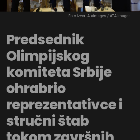
Foto Izvor: Ataimages / ATA Images
Predsednik
Olimpijskog
komiteta Srbije
ohrabrio
reprezentativce i
stručni štab
tokom završnih