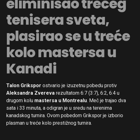
eliminisao trećeg
tenisera sveta,
plasirao se u treće
kolo mastersa u
Kanadi
Talon Grikspor
ostvario je izuzetnu pobedu protiv
Aleksandra Zvereva
rezultatom 6:7 (3:7), 6:2, 6:4 u
drugom kolu
mastersa u Montrealu
. Meč je trajao dva
sata i 33 minuta, a odigran je u sredu na terenima
kanadskog turnira. Ovom pobedom Grikspor je izborio
plasman u treće kolo prestižnog turnira.