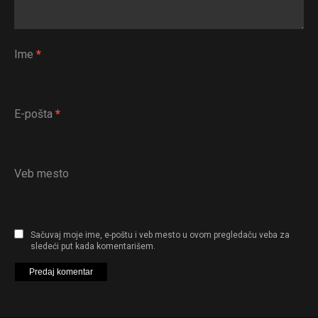
Ime
*
E-pošta
*
Veb mesto
Sačuvaj moje ime, e-poštu i veb mesto u ovom pregledaču veba za
sledeći put kada komentarišem.