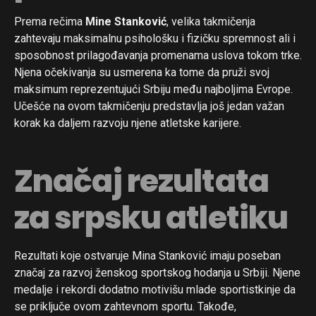
Prema rečima
Mine Stanković
, velika takmičenja
zahtevaju maksimalnu psihološku i fizičku spremnost ali i
sposobnost prilagođavanja promenama uslova tokom trke.
Njena očekivanja su usmerena ka tome da pruži svoj
maksimum reprezentujući Srbiju među najboljima Evrope.
Učešće na ovom takmičenju predstavlja još jedan važan
korak ka daljem razvoju njene atletske karijere.
Značaj rezultata
za srpsku atletiku
Rezultati koje ostvaruje Mina Stanković imaju poseban
značaj za razvoj ženskog sportskog hodanja u Srbiji. Njene
medalje i rekordi dodatno motivišu mlade sportistkinje da
se priključe ovom zahtevnom sportu. Takođe,