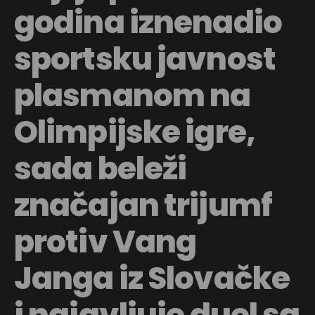
godina iznenadio
sportsku javnost
plasmanom na
Olimpijske igre,
sada beleži
značajan trijumf
protiv Vang
Janga iz Slovačke
i najavljuje duel sa