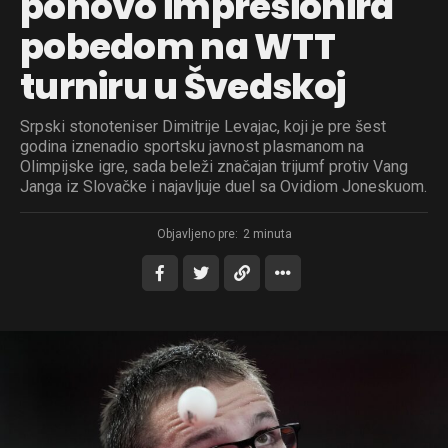
ponovo impresionira
pobedom na WTT
turniru u Švedskoj
Srpski stonoteniser Dimitrije Levajac, koji je pre šest
godina iznenadio sportsku javnost plasmanom na
Olimpijske igre, sada beleži značajan trijumf protiv Vang
Janga iz Slovačke i najavljuje duel sa Ovidiom Joneskuom.
Objavljeno pre:
2 minuta