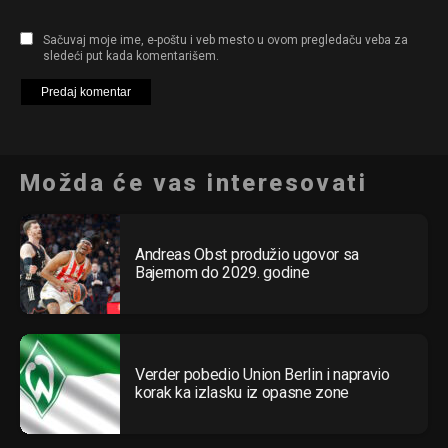
Sačuvaj moje ime, e-poštu i veb mesto u ovom pregledaču veba za
sledeći put kada komentarišem.
Možda će vas interesovati
Andreas Obst produžio ugovor sa
Bajernom do 2029. godine
Verder pobedio Union Berlin i napravio
korak ka izlasku iz opasne zone