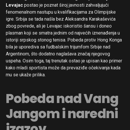
Levajac
postao je poznat široj javnosti zahvaljujući
fenomenalnom nastupu u kvalifikacijama za Olimpijske
igre. Srbija se tada našla bez Aleksandra Karakaševića
zbog povrede, ali je Levajac iskoristio šansu i doneo
plasman koji se smatra jednim od najvećih iznenađenja u
istoriji srpskog stonog tenisa. Pobeda protiv Hong Konga
bila je uporediva sa fudbalskim trijumfom Srbije nad
Argentinom, što dodatno naglašava značaj njegovog
uspeha. Osim toga, taj trenutak ostao je upisan kao primer
kako mladi sportista može da prevaziđe očekivanja kada
mu se ukaže prilika.
Pobeda nad Vang
Jangom i naredni
izazov