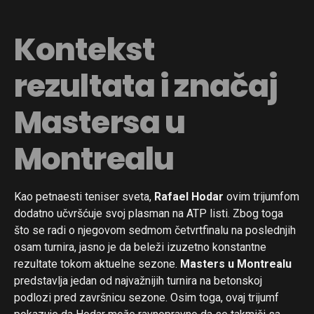
Kontekst
rezultata i značaj
Mastersa u
Montrealu
Kao petnaesti teniser sveta,
Rafael Hodar
ovim trijumfom
dodatno učvršćuje svoj plasman na ATP listi. Zbog toga
što se radi o njegovom sedmom četvrtfinalu na poslednjih
osam turnira, jasno je da beleži izuzetno konstantne
rezultate tokom aktuelne sezone.
Masters u Montrealu
predstavlja jedan od najvažnijih turnira na betonskoj
podlozi pred završnicu sezone. Osim toga, ovaj trijumf