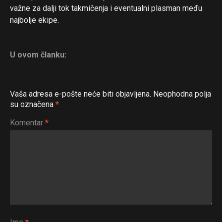
važne za dalji tok takmičenja i eventualni plasman među
najbolje ekipe.
U ovom članku:
Vaša adresa e-pošte neće biti objavljena.
Neophodna polja
su označena
*
Komentar
*