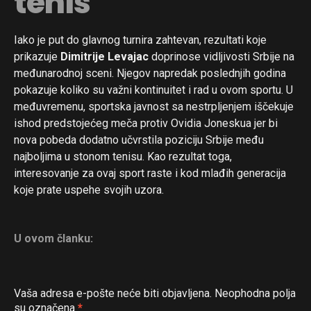
tenis
Iako je put do glavnog turnira zahtevan, rezultati koje
prikazuje
Dimitrije Levajac
doprinose vidljivosti Srbije na
međunarodnoj sceni. Njegov napredak poslednjih godina
pokazuje koliko su važni kontinuitet i rad u ovom sportu. U
međuvremenu, sportska javnost sa nestrpljenjem iščekuje
ishod predstojećeg meča protiv Ovidia Joneskua jer bi
nova pobeda dodatno učvrstila poziciju Srbije među
najboljima u stonom tenisu. Kao rezultat toga,
interesovanje za ovaj sport raste i kod mlađih generacija
koje prate uspehe svojih uzora.
U ovom članku:
Vaša adresa e-pošte neće biti objavljena.
Neophodna polja
su označena
*