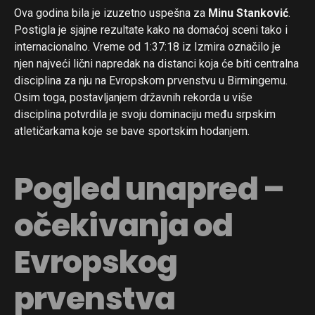
Ova godina bila je izuzetno uspešna za
Minu Stanković
.
Postigla je sjajne rezultate kako na domaćoj sceni tako i
internacionalno. Vreme od 1:37:18 iz Izmira označilo je
njen najveći lični napredak na distanci koja će biti centralna
disciplina za nju na Evropskom prvenstvu u Birmingemu.
Osim toga, postavljanjem državnih rekorda u više
disciplina potvrdila je svoju dominaciju među srpskim
atletičarkama koje se bave sportskim hodanjem.
Pogled unapred –
očekivanja od
Evropskog
prvenstva