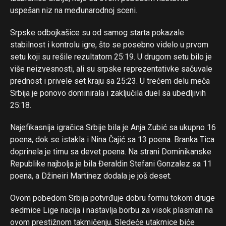
uspešan niz na međunarodnoj sceni.
Srpske odbojkašice su od samog starta pokazale
stabilnost i kontrolu igre, što se posebno videlo u prvom
setu koji su rešile rezultatom 25:19. U drugom setu bilo je
više neizvesnosti, ali su srpske reprezentativke sačuvale
prednost i privele set kraju sa 25:23. U trećem delu meča
Srbija je ponovo dominirala i zaključila duel sa ubedljivih
25:18.
Najefikasnija igračica Srbije bila je Anja Zubić sa ukupno 16
poena, dok se istakla i Nina Čajić sa 13 poena. Branka Tica
doprinela je timu sa devet poena. Na strani Dominikanske
Flipboard
Republike najbolja je bila Đeraldin Stefani Gonzalez sa 11
poena, a Džineiri Martinez dodala je još deset.
Reddit
Pinterest
Ovom pobedom Srbija potvrđuje dobru formu tokom druge
Whatsapp
sedmice Lige nacija i nastavlja borbu za visok plasman na
ovom prestižnom takmičenju. Sledeće utakmice biće
Email