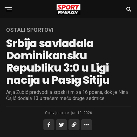
OSTALI SPORTOVI
Srbija savladala
Dominikansku
Republiku 3:0 u Ligi
nacija u Pasig Sitiju
Anja Zubić predvodila srpski tim sa 16 poena, dok je Nina
Čajić dodala 13 u trećem meču druge sedmice
Objavljeno pre:
jun 19, 2026