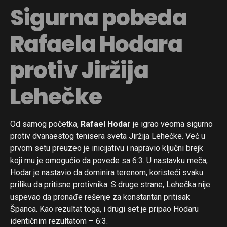
Sigurna pobeda
Rafaela Hodara
protiv Jiržija
Lehečke
Od samog početka,
Rafael Hodar
je igrao veoma sigurno
protiv dvanaestog tenisera sveta Jiržija Lehečke. Već u
prvom setu preuzeo je inicijativu i napravio ključni brejk
koji mu je omogućio da povede sa 6:3. U nastavku meča,
Hodar je nastavio da dominira terenom, koristeći svaku
priliku da pritisne protivnika. S druge strane, Lehečka nije
uspevao da pronađe rešenje za konstantan pritisak
Španca. Kao rezultat toga, i drugi set je pripao Hodaru
identičnim rezultatom – 6:3.