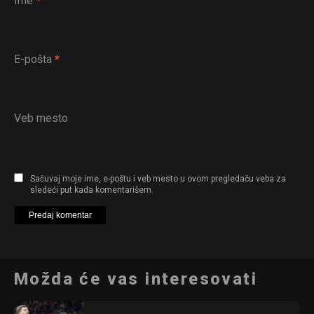
Ime
*
E-pošta
*
Veb mesto
Sačuvaj moje ime, e-poštu i veb mesto u ovom pregledaču veba za
sledeći put kada komentarišem.
Možda će vas interesovati