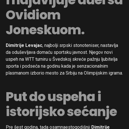
Ovidiom
Joneskuom.
Dimitrije Levajac
, najbolji srpski stonoteniser, nastavlja
da oduševljava domaću sportsku javnost. Njegov novi
uspeh na WTT turniru u Švedskoj skreće pažnju ljubitelja
sporta i podseća na godinu kada je senzacionalnim
plasmanom izborio mesto za Srbiju na Olimpijskim igrama.
Put do uspeha i
istorijsko sećanje
Pre šest godina, tada osamnaestogodišnji
Dimitrije