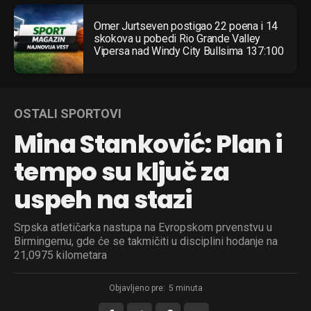
Omer Jurtseven postigao 22 poena i 14
skokova u pobedi Rio Grande Valley
Vipersa nad Windy City Bullsima 137:100
OSTALI SPORTOVI
Mina Stanković: Plan i
tempo su ključ za
uspeh na stazi
Srpska atletičarka nastupa na Evropskom prvenstvu u
Birmingemu, gde će se takmičiti u disciplini hodanje na
21,0975 kilometara
Objavljeno pre:
5 minuta