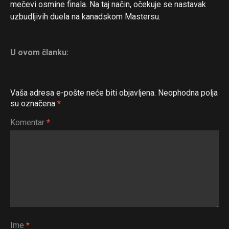
mečevi osmine finala. Na taj način, očekuje se nastavak
uzbudljivih duela na kanadskom Mastersu.
U ovom članku:
Vaša adresa e-pošte neće biti objavljena.
Neophodna polja
su označena
*
Flipboard
Komentar
*
Reddit
Pinterest
Whatsapp
Email
Ime
*