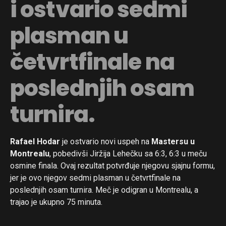
i ostvario sedmi
plasman u
četvrtfinale na
poslednjih osam
turnira.
Rafael Hodar
je ostvario novi uspeh na
Mastersu u
Montrealu
, pobedivši Jiržija Lehečku sa 6:3, 6:3 u meču
osmine finala. Ovaj rezultat potvrđuje njegovu sjajnu formu,
jer je ovo njegov sedmi plasman u četvrtfinale na
poslednjih osam turnira. Meč je odigran u Montrealu, a
trajao je ukupno 75 minuta.