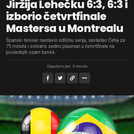
Jiržija Lehečku 6:3, 6:3 i
izborio četvrtfinale
Mastersa u Montrealu
Španski teniser nastavio odličnu seriju, savladao Čeha za
75 minuta i ostvario sedmi plasman u četvrtfinale na
poslednjih osam turnira.
Objavljeno pre:
5 minuta