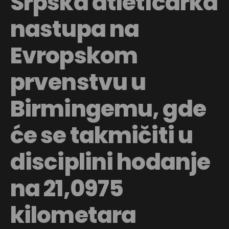
Srpska atletičarka
nastupa na
Evropskom
prvenstvu u
Birmingemu, gde
će se takmičiti u
disciplini hodanje
na 21,0975
kilometara