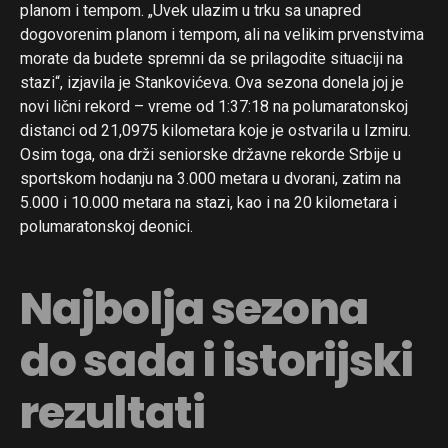
planom i tempom. „Uvek ulazim u trku sa unapred
dogovorenim planom i tempom, ali na velikim prvenstvima
morate da budete spremni da se prilagodite situaciji na
stazi“, izjavila je Stankovićeva. Ova sezona donela joj je
novi lični rekord – vreme od 1:37:18 na polumaratonskoj
distanci od 21,0975 kilometara koje je ostvarila u Izmiru.
Osim toga, ona drži seniorske državne rekorde Srbije u
sportskom hodanju na 3.000 metara u dvorani, zatim na
5.000 i 10.000 metara na stazi, kao i na 20 kilometara i
polumaratonskoj deonici.
Najbolja sezona
do sada i istorijski
rezultati