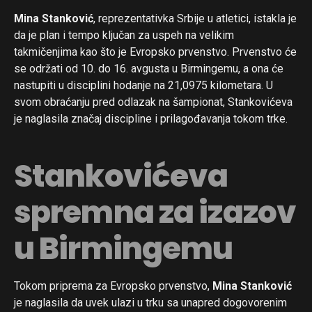
Mina Stanković
, reprezentativka Srbije u atletici, istakla je
da je plan i tempo ključan za uspeh na velikim
takmičenjima kao što je Evropsko prvenstvo. Prvenstvo će
se održati od 10. do 16. avgusta u Birmingemu, a ona će
nastupiti u disciplini hodanje na 21,0975 kilometara. U
svom obraćanju pred odlazak na šampionat, Stankovićeva
je naglasila značaj discipline i prilagođavanja tokom trke.
Stankovićeva
spremna za izazov
u Birmingemu
Tokom priprema za Evropsko prvenstvo,
Mina Stanković
je naglasila da uvek ulazi u trku sa unapred dogovorenim