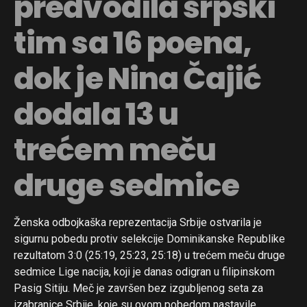
predvodila srpski
tim sa 16 poena,
dok je Nina Čajić
dodala 13 u
trećem meču
druge sedmice
Ženska odbojkaška reprezentacija Srbije ostvarila je
sigurnu pobedu protiv selekcije Dominikanske Republike
rezultatom 3:0 (25:19, 25:23, 25:18) u trećem meču druge
sedmice Lige nacija, koji je danas odigran u filipinskom
Pasig Sitiju. Meč je završen bez izgubljenog seta za
izabranice Srbije, koje su ovom pobedom nastavile