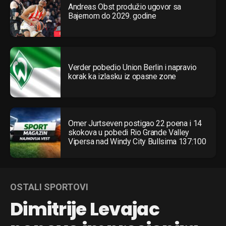
Andreas Obst produžio ugovor sa
Bajernom do 2029. godine
Verder pobedio Union Berlin i napravio
korak ka izlasku iz opasne zone
Omer Jurtseven postigao 22 poena i 14
skokova u pobedi Rio Grande Valley
Vipersa nad Windy City Bullsima 137:100
OSTALI SPORTOVI
Dimitrije Levajac