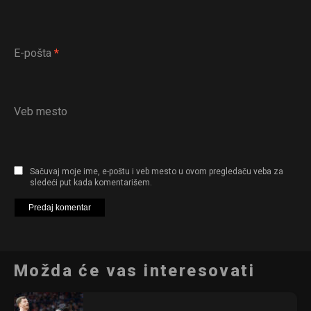
E-pošta
*
Veb mesto
Sačuvaj moje ime, e-poštu i veb mesto u ovom pregledaču veba za
sledeći put kada komentarišem.
Možda će vas interesovati