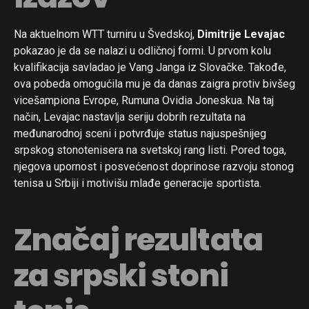
Na aktuelnom WTT turniru u Švedskoj,
Dimitrije Levajac
pokazao je da se nalazi u odličnoj formi. U prvom kolu
kvalifikacija savladao je Vang Janga iz Slovačke. Takođe,
ova pobeda omogućila mu je da danas zaigra protiv bivšeg
vicešampiona Evrope, Rumuna Ovidia Joneskua. Na taj
način, Levajac nastavlja seriju dobrih rezultata na
međunarodnoj sceni i potvrđuje status najuspešnijeg
srpskog stonotenisera na svetskoj rang listi. Pored toga,
njegova upornost i posvećenost doprinose razvoju stonog
tenisa u Srbiji i motivišu mlađe generacije sportista.
Značaj rezultata
za srpski stoni