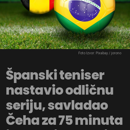
Foto Izvor: Pixabay / jorono
Španski teniser
nastavio odličnu
seriju, savladao
Čeha za 75 minuta