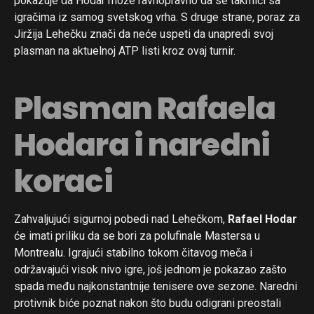
pokazuje da Hodar može ravnopravno da se takmiči sa
igračima iz samog svetskog vrha. S druge strane, poraz za
Jiržija Lehečku znači da neće uspeti da unapredi svoj
plasman na aktuelnoj ATP listi kroz ovaj turnir.
Plasman Rafaela
Hodara i naredni
koraci
Zahvaljujući sigurnoj pobedi nad Lehečkom,
Rafael Hodar
će imati priliku da se bori za polufinale Mastersa u
Montrealu. Igrajući stabilno tokom čitavog meča i
održavajući visok nivo igre, još jednom je pokazao zašto
spada među najkonstantnije tenisere ove sezone. Naredni
protivnik biće poznat nakon što budu odigrani preostali