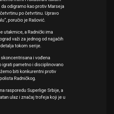
a da odigramo kao protiv Marseja
etvrtinu po četvrtinu. Upravo
lu“, poručio je Rašović.
ene utakmice, a Radnički ima
rad važi za jednog od najjačih
detalja tokom serije.
o skoncentrisana i vođena
igrati pametno i disciplinovano
ožemo biti konkurentni protiv
rpolista Radničkog.
a rasporedu Superlige Srbije, a
an ulaz i značaj trofeja koji je u