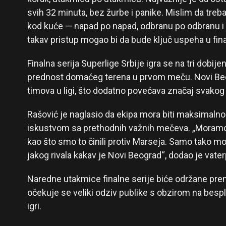
svih 32 minuta, bez žurbe i panike. Mislim da treb
kod kuće — napad po napad, odbranu po odbranu i č
takav pristup mogao bi da bude ključ uspeha u fina
Finalna serija Superlige Srbije igra se na tri dobij
prednost domaćeg terena u prvom meču. Novi Beog
timova u ligi, što dodatno povećava značaj svakog 
Rašović je naglasio da ekipa mora biti maksimaln
iskustvom sa prethodnih važnih mečeva. „Moramo 
kao što smo to činili protiv Marseja. Samo tako m
jakog rivala kakav je Novi Beograd“, dodao je vate
Naredne utakmice finalne serije biće održane prem
očekuje se veliki odziv publike s obzirom na besplat
igri.