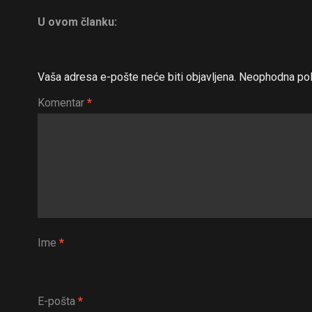
U ovom članku:
Vaša adresa e-pošte neće biti objavljena.
Neophodna pol
Komentar
*
Ime
*
E-pošta
*