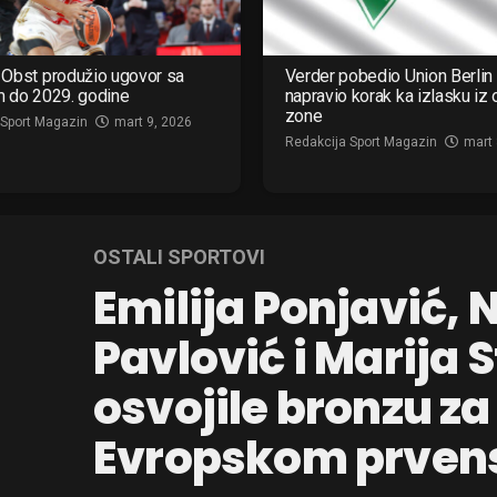
Obst produžio ugovor sa
Verder pobedio Union Berlin 
m do 2029. godine
napravio korak ka izlasku iz
zone
 Sport Magazin
mart 9, 2026
Redakcija Sport Magazin
mart 
OSTALI SPORTOVI
Emilija Ponjavić, N
Pavlović i Marija 
osvojile bronzu za
Evropskom prven