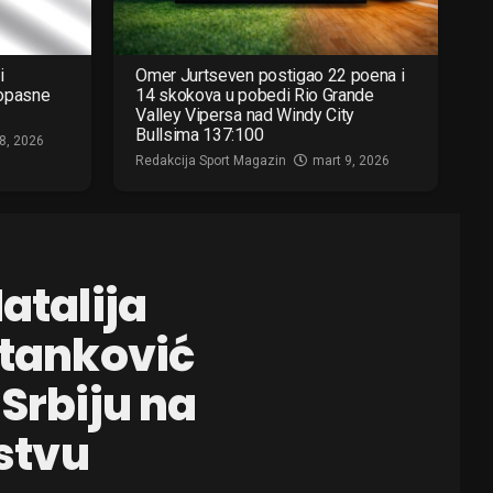
i
Omer Jurtseven postigao 22 poena i
 opasne
14 skokova u pobedi Rio Grande
Valley Vipersa nad Windy City
Bullsima 137:100
8, 2026
Redakcija Sport Magazin
mart 9, 2026
atalija
Stanković
 Srbiju na
stvu