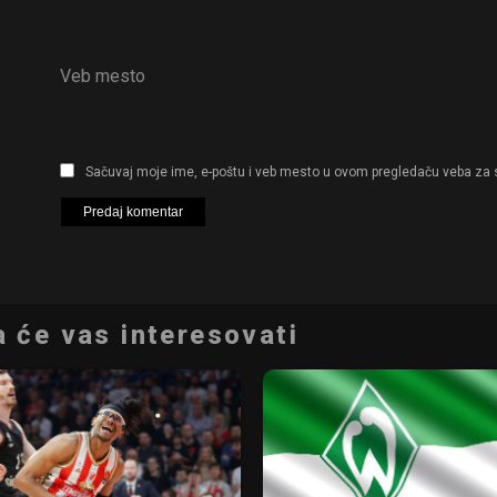
Veb mesto
Sačuvaj moje ime, e-poštu i veb mesto u ovom pregledaču veba za 
 će vas interesovati