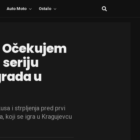
Auto Moto
Ostalo
: Očekujem
 seriju
grada u
sa i strpljenja pred prvi
, koji se igra u Kragujevcu