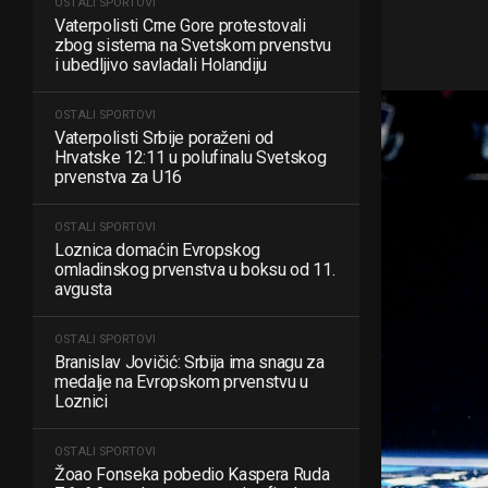
OSTALI SPORTOVI
Vaterpolisti Crne Gore protestovali
zbog sistema na Svetskom prvenstvu
i ubedljivo savladali Holandiju
OSTALI SPORTOVI
Vaterpolisti Srbije poraženi od
Hrvatske 12:11 u polufinalu Svetskog
prvenstva za U16
OSTALI SPORTOVI
Loznica domaćin Evropskog
omladinskog prvenstva u boksu od 11.
avgusta
OSTALI SPORTOVI
Branislav Jovičić: Srbija ima snagu za
medalje na Evropskom prvenstvu u
Loznici
OSTALI SPORTOVI
Žoao Fonseka pobedio Kaspera Ruda