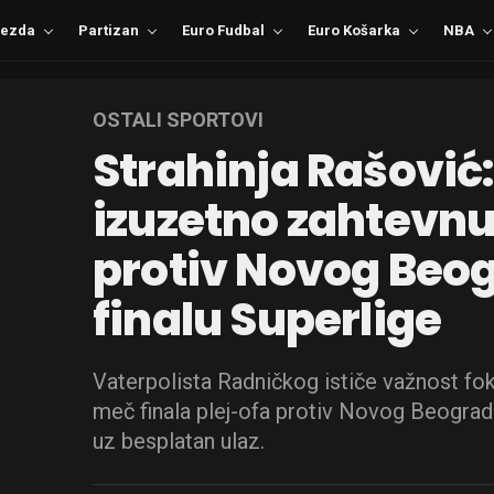
ezda
Partizan
Euro Fudbal
Euro Košarka
NBA
OSTALI SPORTOVI
Strahinja Rašović
izuzetno zahtevnu
protiv Novog Beo
finalu Superlige
Vaterpolista Radničkog ističe važnost foku
meč finala plej-ofa protiv Novog Beograda
uz besplatan ulaz.