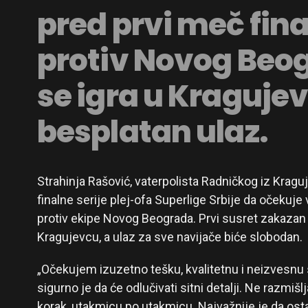
pred prvi meč fina
protiv Novog Beog
se igra u Kraguje
besplatan ulaz.
Strahinja Rašović, vaterpolista Radničkog iz Kraguj
finalne serije plej-ofa Superlige Srbije da očekuj
protiv ekipe Novog Beograda. Prvi susret zakazan 
Kragujevcu, a ulaz za sve navijače biće slobodan.
„Očekujem izuzetno tešku, kvalitetnu i neizvesnu se
sigurno je da će odlučivati sitni detalji. Ne razmi
korak, utakmicu po utakmicu. Najvažnije je da ost