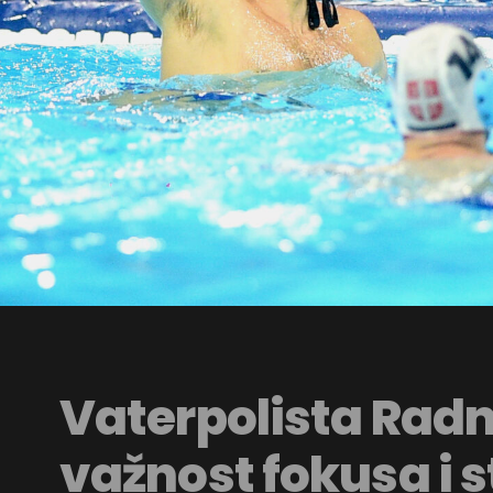
Vaterpolista Radn
važnost fokusa i s