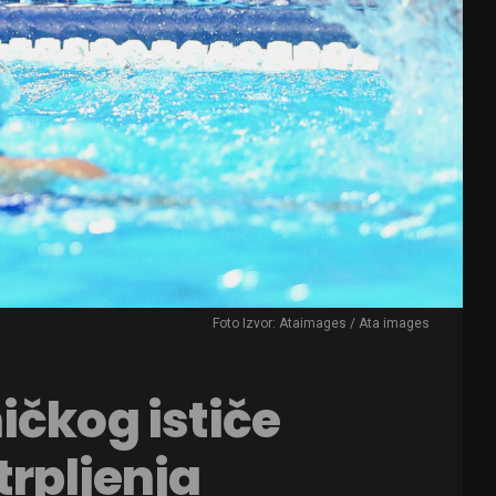
Foto Izvor: Ataimages / Ata images
ičkog ističe
trpljenja