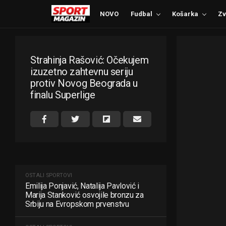
NOVO
Fudbal
Košarka
Zv
Strahinja Rašović: Očekujem
izuzetno zahtevnu seriju
protiv Novog Beograda u
finalu Superlige
OSTALI SPORTOVI
Emilija Ponjavić, Natalija Pavlović i
Marija Stanković osvojile bronzu za
Srbiju na Evropskom prvenstvu