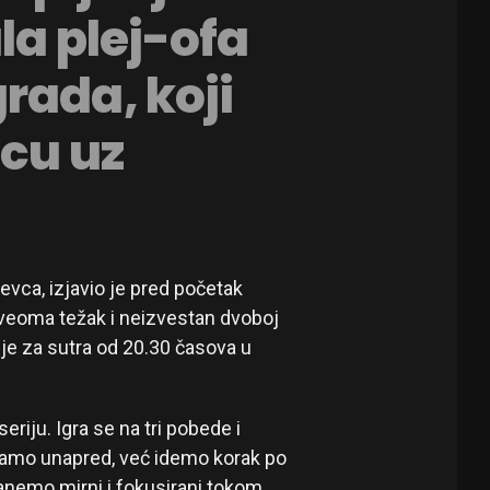
la plej-ofa
rada, koji
vcu uz
evca, izjavio je pred početak
e veoma težak i neizvestan dvoboj
je za sutra od 20.30 časova u
riju. Igra se na tri pobede i
šljamo unapred, već idemo korak po
anemo mirni i fokusirani tokom