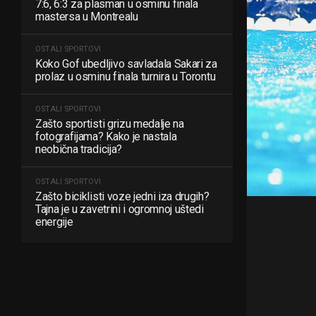
7:6, 6:3 za plasman u osminu finala
mastersa u Montrealu
OSTALI SPORTOVI
Koko Gof ubedljivo savladala Sakari za
prolaz u osminu finala turnira u Torontu
OSTALI SPORTOVI
Zašto sportisti grizu medalje na
fotografijama? Kako je nastala
neobična tradicija?
OSTALI SPORTOVI
Zašto biciklisti voze jedni iza drugih?
Tajna je u zavetrini i ogromnoj uštedi
energije