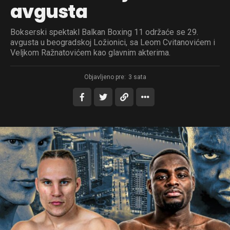
avgusta
Bokserski spektakl Balkan Boxing 11 održaće se 29.
avgusta u beogradskoj Ložionici, sa Leom Cvitanovićem i
Veljkom Ražnatovićem kao glavnim akterima.
Objavljeno pre:
3 sata