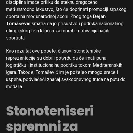
disciplina imaće priliku da steknu dragoceno
međunarodno iskustvo, što će doprineti promociji srpskog
sporta na međunarodnoj sceni. Zbog toga
Dejan
Tomašević
smatra da je prisustvo i podrška nacionalnog
olimpijskog tela ključna za moral i motivaciju naših
sportista.
Kao rezultat ove posete, članovi stonoteniske
reprezentacije su dobili potvrdu da će imati punu
logističku i institucionalnu podršku tokom Mediteranskih
igara. Takođe, Tomašević im je poželeo mnogo sreće i
uspeha, podvlačeći značaj svakodnevnog truda na putu do
medalja.
Stonoteniseri
spremni za