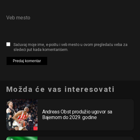
Veb mesto
Sačuvaj moje ime, e-poštu i veb mesto u ovom pregledaču veba za
sledeći put kada komentarišem.
Možda će vas interesovati
Andreas Obst produžio ugovor sa
Bajernom do 2029. godine