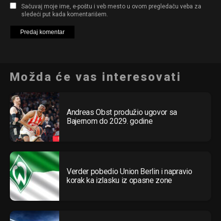
Sačuvaj moje ime, e-poštu i veb mesto u ovom pregledaču veba za
sledeći put kada komentarišem.
Možda će vas interesovati
Andreas Obst produžio ugovor sa
Bajernom do 2029. godine
Verder pobedio Union Berlin i napravio
korak ka izlasku iz opasne zone