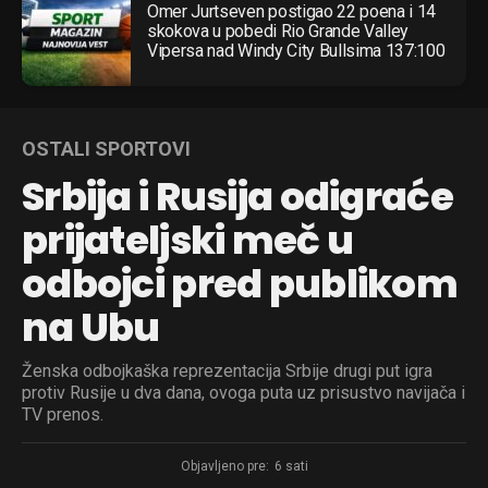
Omer Jurtseven postigao 22 poena i 14
skokova u pobedi Rio Grande Valley
Vipersa nad Windy City Bullsima 137:100
OSTALI SPORTOVI
Srbija i Rusija odigraće
prijateljski meč u
odbojci pred publikom
na Ubu
Ženska odbojkaška reprezentacija Srbije drugi put igra
protiv Rusije u dva dana, ovoga puta uz prisustvo navijača i
TV prenos.
Objavljeno pre:
6 sati