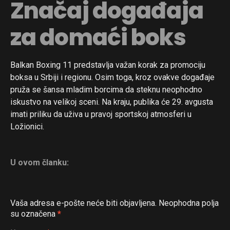
Značaj događaja
za domaći boks
Flipboard
Balkan Boxing 11 predstavlja važan korak za promociju
Reddit
boksa u Srbiji i regionu. Osim toga, kroz ovakve događaje
Pinterest
pruža se šansa mladim borcima da steknu neophodno
iskustvo na velikoj sceni. Na kraju, publika će 29. avgusta
Whatsapp
imati priliku da uživa u pravoj sportskoj atmosferi u
Email
Ložionici.
U ovom članku:
Vaša adresa e-pošte neće biti objavljena.
Neophodna polja
su označena
*