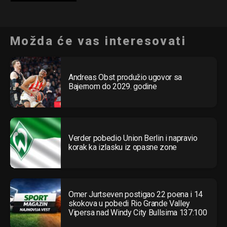
Možda će vas interesovati
Andreas Obst produžio ugovor sa
Bajernom do 2029. godine
Verder pobedio Union Berlin i napravio
korak ka izlasku iz opasne zone
Omer Jurtseven postigao 22 poena i 14
skokova u pobedi Rio Grande Valley
Vipersa nad Windy City Bullsima 137:100