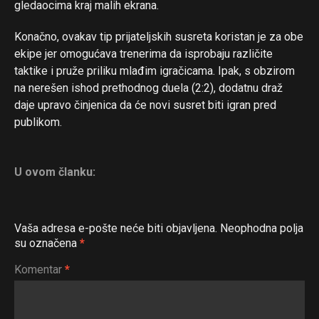
gledaocima kraj malih ekrana.
Konačno, ovakav tip prijateljskih susreta koristan je za obe
ekipe jer omogućava trenerima da isprobaju različite
taktike i pruže priliku mlađim igračicama. Ipak, s obzirom
na nerešen ishod prethodnog duela (2:2), dodatnu draž
daje upravo činjenica da će novi susret biti igran pred
publikom.
U ovom članku:
Vaša adresa e-pošte neće biti objavljena.
Neophodna polja
su označena
*
Komentar
*