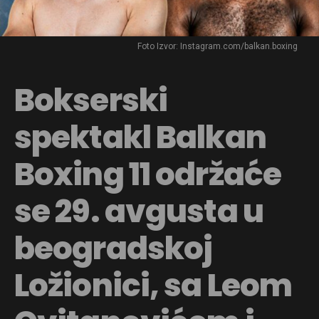
Foto Izvor: Instagram.com/balkan.boxing
Bokserski
spektakl Balkan
Boxing 11 održaće
se 29. avgusta u
beogradskoj
Ložionici, sa Leom