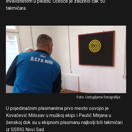
invaliditetom u pikadu. Učešće je zauzelo čak 50
takmičara.
Flipboard
Reddit
Foto: Ustupljene fotografije
Pinterest
U pojedinačnim plasmanima prvo mesto osvojio je
Kovačević Milosav u muškoj ekipi i Peulić Mirjana u
Whatsapp
ženskoj dok su u ekipnom plasmanu najbolji bili takmičari
Email
iz SSRIG Novi Sad.