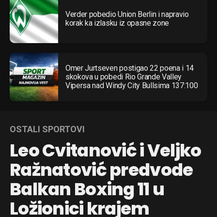
Verder pobedio Union Berlin i napravio
korak ka izlasku iz opasne zone
Omer Jurtseven postigao 22 poena i 14
skokova u pobedi Rio Grande Valley
Vipersa nad Windy City Bullsima 137:100
OSTALI SPORTOVI
Leo Cvitanović i Veljko
Ražnatović predvode
Balkan Boxing 11 u
Ložionici krajem