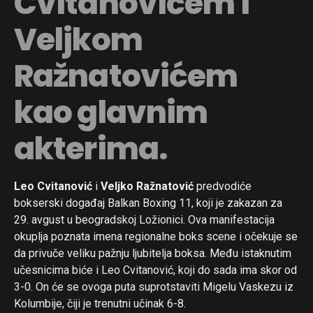
Cvitanovićem i
Veljkom
Ražnatovićem
kao glavnim
akterima.
Leo Cvitanović
i
Veljko Ražnatović
predvodiće
bokserski događaj Balkan Boxing 11, koji je zakazan za
29. avgust u beogradskoj Ložionici. Ova manifestacija
okuplja poznata imena regionalne boks scene i očekuje se
da privuče veliku pažnju ljubitelja boksa. Među istaknutim
učesnicima biće i Leo Cvitanović, koji do sada ima skor od
3-0. On će se ovoga puta suprotstaviti Migelu Vaskezu iz
Kolumbije, čiji je trenutni učinak 6-8.