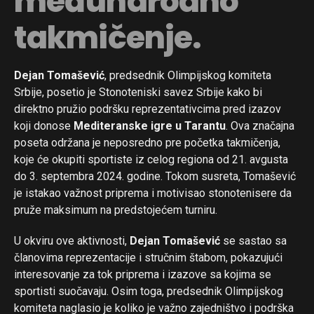
međunarodno
takmičenje.
Dejan Tomašević
, predsednik Olimpijskog komiteta
Srbije, posetio je Stonoteniski savez Srbije kako bi
direktno pružio podršku reprezentativcima pred izazov
koji donose
Mediteranske igre u Tarantu
. Ova značajna
poseta održana je neposredno pre početka takmičenja,
koje će okupiti sportiste iz celog regiona od 21. avgusta
do 3. septembra 2024. godine. Tokom susreta, Tomašević
je istakao važnost priprema i motivisao stonotenisere da
pruže maksimum na predstojećem turniru.
U okviru ove aktivnosti,
Dejan Tomašević
se sastao sa
članovima reprezentacije i stručnim štabom, pokazujući
interesovanje za tok priprema i izazove sa kojima se
sportisti suočavaju. Osim toga, predsednik Olimpijskog
komiteta naglasio je koliko je važno zajedništvo i podrška