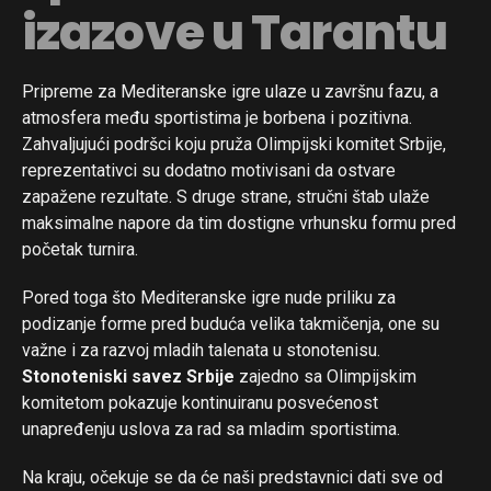
izazove u Tarantu
Pripreme za Mediteranske igre ulaze u završnu fazu, a
atmosfera među sportistima je borbena i pozitivna.
Zahvaljujući podršci koju pruža Olimpijski komitet Srbije,
reprezentativci su dodatno motivisani da ostvare
zapažene rezultate. S druge strane, stručni štab ulaže
maksimalne napore da tim dostigne vrhunsku formu pred
početak turnira.
Pored toga što Mediteranske igre nude priliku za
podizanje forme pred buduća velika takmičenja, one su
važne i za razvoj mladih talenata u stonotenisu.
Stonoteniski savez Srbije
zajedno sa Olimpijskim
komitetom pokazuje kontinuiranu posvećenost
unapređenju uslova za rad sa mladim sportistima.
Na kraju, očekuje se da će naši predstavnici dati sve od