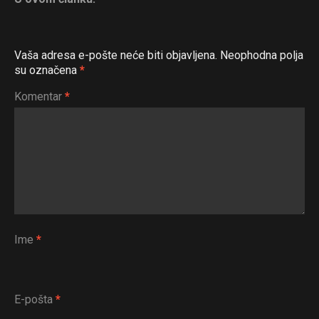
Vaša adresa e-pošte neće biti objavljena.
Neophodna polja
su označena
*
Komentar
*
Ime
*
E-pošta
*