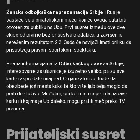
Ženska odbojkaška reprezentacija Srbije
i Rusije
sastaće se u prijateljskom meču, koji će ovoga puta biti
otvoren za publiku na Ubu. Prvi susret između ove dve
ekipe odigran je bez prisustva gledalaca, a završen je
nerešenim rezultatom 2:2. Sada će navijači imati priliku da
prisustvuju pravom sportskom spektaklu.
Prema informacijama iz
Odbojkaškog saveza Srbije
,
interesovanje za ulaznice je izuzetno veliko, pa su sve
karte rasprodate unapred. Organizatori se trude da
obezbede još mesta kako bi što više ljubitelja moglo da
prati duel uživo. Međutim, oni koji nisu uspeli da nabave
kartu ili kojima je Ub daleko, mogu pratiti meč preko TV
prenosa.
Prijateljski susret