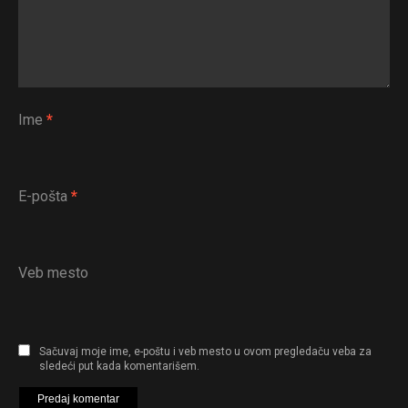
Ime
*
E-pošta
*
Veb mesto
Sačuvaj moje ime, e-poštu i veb mesto u ovom pregledaču veba za
sledeći put kada komentarišem.