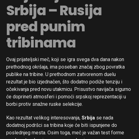
Srbija – Rusija
pred punim
tribinama
Ovaj prijateljski meč, koji se igra svega dva dana nakon
prethodnog okršaja, ima poseban značaj zbog povratka
publike na tribine. U prethodnom zatvorenom duelu
rezultat je bio izjednačen, što dodatno podiže tenziju i
očekivanja pred novu utakmicu. Prisustvo navijača sigurno
će doprineti atmosferi i pomoći srpskoj reprezentaciji u
borbi protiv snažne ruske selekcije.
Kao rezultat velikog interesovanja,
Srbija
se nada
dodatnoj podršci sa tribina koje će biti ispunjene do
poslednjeg mesta. Osim toga, meč je važan test forme