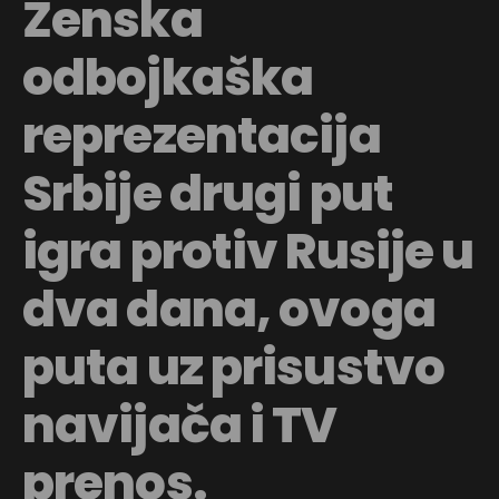
Ženska
odbojkaška
reprezentacija
Srbije drugi put
igra protiv Rusije u
dva dana, ovoga
puta uz prisustvo
navijača i TV
prenos.