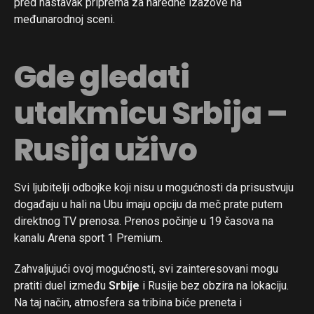
pred nastavak priprema za naredne izazove na
međunarodnoj sceni.
Gde gledati
utakmicu Srbija –
Rusija uživo
Svi ljubitelji odbojke koji nisu u mogućnosti da prisustvuju
događaju u hali na Ubu imaju opciju da meč prate putem
direktnog TV prenosa. Prenos počinje u 19 časova na
kanalu Arena sport 1 Premium.
Zahvaljujući ovoj mogućnosti, svi zainteresovani mogu
pratiti duel između
Srbije
i Rusije bez obzira na lokaciju.
Na taj način, atmosfera sa tribina biće preneta i