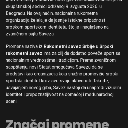
skupštinskoj sednici održanoj 9. avgusta 2026. u
Beogradu. Na ovaj način, nacionalna rukometna
organizacija želela je da jasnije istakne pripadnost
srpskom sportskom identitetu, što je i naglašeno na
zvaničnom sajtu Saveza.
Promena naziva iz
Rukometni savez Srbije
u
Srpski
rukometni savez
ima za cilj da dodatno poveže sport sa
nacionalnim vrednostima i tradicijom. Prema zvaničnom
saopštenju, novi Statut omogućava Savezu da se
predstavi kao organizacija koja snažno promoviše srpski
sportski identitet kroz sve svoje aktivnosti. Takođe,
usvajanjem novog grba, Savez nastoji da unapredi vizuelni
identitet i prepoznatljivost na domaćoj i međunarodnoj
sceni.
Značaj promene