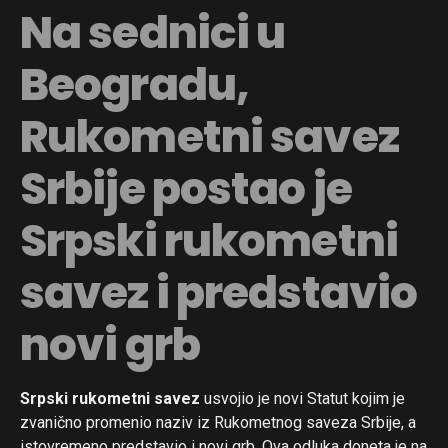
Na sednici u
Beogradu,
Rukometni savez
Srbije postao je
Srpski rukometni
savez i predstavio
novi grb
Srpski rukometni savez
usvojio je novi Statut kojim je
zvanično promenio naziv iz Rukometnog saveza Srbije, a
istovremeno predstavio i novi grb. Ova odluka doneta je na