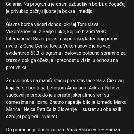
Galerija. Na programu je osam uzbudljivih borbi, a događaj
je privukao pažnju ljubitelja boksa i medija.
Glavna borba večeri donosi okršaj Tomislava
Vukomanovića iz Banje Luke, koji će braniti WBC
International Silver pojas u superlakoj kategoriji protiv
rivala iz Gane Derika Kveja. Vukomanović je na vagi
evidentirao 63,3 kilograma i delovao potpuno spremno za
izazov, dok ga očekuje i prednost u visini u odnosu na
protivnika.
Ženski boks na manifestaciji predstavljaće Sara Ćirković,
koja će se boriti sa Leticijom Amanuom Ankrah. Njihovo
suočavanje proteklo je u prijateljskoj atmosferi sa
osmesima na licima. Znatno napetije bilo je između Marka
Marića i Nejca Petriča iz Slovenije – susret su obeležili
ozbiljni pogledi i rivalitet.
Do promene je došlo i u paru Vasa Bakočević – Hamza