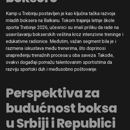
Kamp u Trebinju postavljen je kao ključna tačka razvoja
mladih boksera na Balkanu. Tokom trajanja letnje škole
sporta Trebinje 2026, učesnici su imali priliku da rade na
usavršavanju bokserskih veština kroz intenzivne treninge i
edukativne radionice. Međutim, važan segment bila je i
razmena iskustava među trenerima, što doprinosi
unapređenju trenažnih procesa u oba saveza. Takođe,
ovakvi događaji pomažu talentovanim sportistima da
razviju sportski duh i međusobno poštovanje.
Perspektiva za
budućnost boksa
u Srbiji i Republici