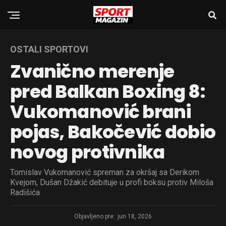
OSTALI SPORTOVI
Zvanično merenje
pred Balkan Boxing 8:
Vukomanović brani
pojas, Bakočević dobio
novog protivnika
Tomislav Vukomanović spreman za okršaj sa Derikom
Kvejom, Dušan Džakić debituje u profi boksu protiv Miloša
Radišića
Objavljeno pre:
jun 18, 2026