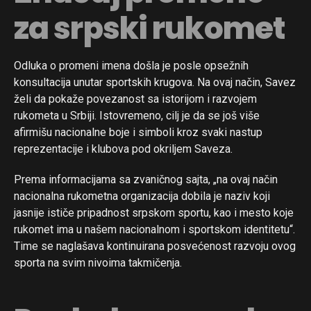
za srpski rukomet
Odluka o promeni imena došla je posle opsežnih
konsultacija unutar sportskih krugova. Na ovaj način, Savez
želi da pokaže povezanost sa istorijom i razvojem
rukometa u Srbiji. Istovremeno, cilj je da se još više
afirmišu nacionalne boje i simboli kroz svaki nastup
reprezentacije i klubova pod okriljem Saveza.
Prema informacijama sa zvaničnog sajta, „na ovaj način
nacionalna rukometna organizacija dobila je naziv koji
jasnije ističe pripadnost srpskom sportu, kao i mesto koje
rukomet ima u našem nacionalnom i sportskom identitetu“.
Time se naglašava kontinuirana posvećenost razvoju ovog
sporta na svim nivoima takmičenja.