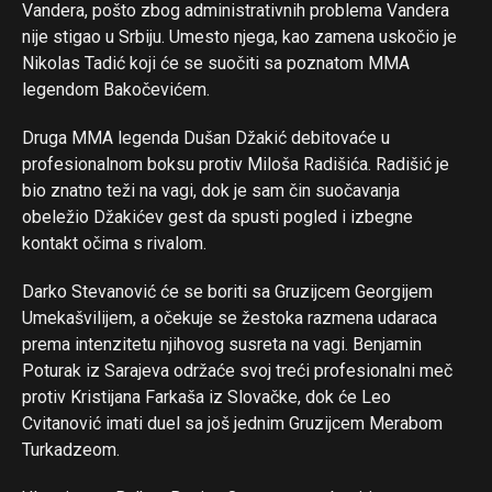
Vandera, pošto zbog administrativnih problema Vandera
nije stigao u Srbiju. Umesto njega, kao zamena uskočio je
Nikolas Tadić koji će se suočiti sa poznatom MMA
legendom Bakočevićem.
Druga MMA legenda Dušan Džakić debitovaće u
profesionalnom boksu protiv Miloša Radišića. Radišić je
bio znatno teži na vagi, dok je sam čin suočavanja
obeležio Džakićev gest da spusti pogled i izbegne
kontakt očima s rivalom.
Darko Stevanović će se boriti sa Gruzijcem Georgijem
Umekašvilijem, a očekuje se žestoka razmena udaraca
prema intenzitetu njihovog susreta na vagi. Benjamin
Poturak iz Sarajeva održaće svoj treći profesionalni meč
protiv Kristijana Farkaša iz Slovačke, dok će Leo
Cvitanović imati duel sa još jednim Gruzijcem Merabom
Turkadzeom.