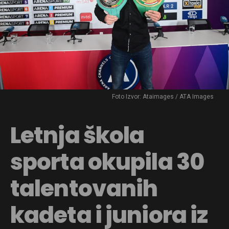
Foto Izvor: Ataimages / ATA Images
Letnja škola
sporta okupila 30
talentovanih
kadeta i juniora iz