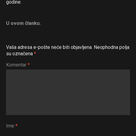
godine.
U ovom članku:
Vaša adresa e-pošte neće biti objavljena.
Neophodna polja
su označena
*
Komentar
*
Ime
*