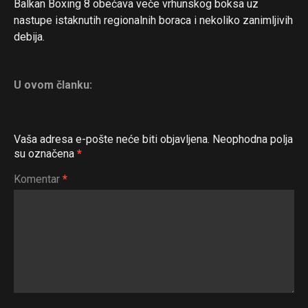
Balkan Boxing 8 obećava veče vrhunskog boksa uz
nastupe istaknutih regionalnih boraca i nekoliko zanimljivih
debija.
U ovom članku:
Vaša adresa e-pošte neće biti objavljena.
Neophodna polja
su označena
*
Komentar
*