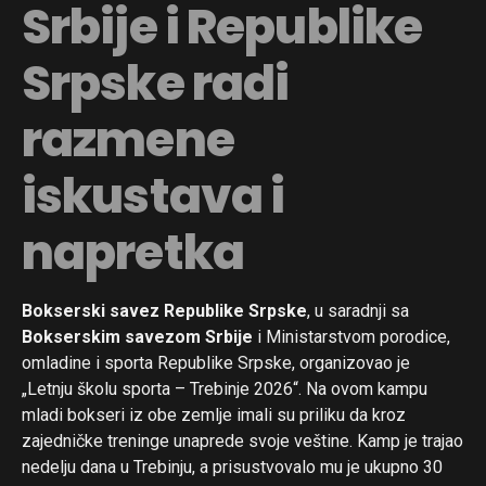
Srbije i Republike
Srpske radi
razmene
iskustava i
napretka
Bokserski savez Republike Srpske
, u saradnji sa
Bokserskim savezom Srbije
i Ministarstvom porodice,
omladine i sporta Republike Srpske, organizovao je
„Letnju školu sporta – Trebinje 2026“. Na ovom kampu
mladi bokseri iz obe zemlje imali su priliku da kroz
zajedničke treninge unaprede svoje veštine. Kamp je trajao
nedelju dana u Trebinju, a prisustvovalo mu je ukupno 30