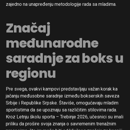
zajedno na unapređenju metodologije rada sa mladima.
Značaj
međunarodne
saradnje za boks u
regionu
Pre svega, ovakvi kampovi predstavljaju važan korak ka
jačanju međusobne saradnje između bokserskih saveza
Srbije i Republike Srpske. Štaviše, omogućavaju mladim
sportistima da se upoznaju sa različitim stilovima rada.
Kroz Letnju školu sporta – Trebinje 2026, učesnici su imali
priliku da prošire svoja znanja o savremenim trenažnim