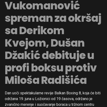
Vukomanović
spreman za okršaj
sa Derikom
Kvejom, Dušan
Džakić debituje u
profi boksu protiv
Miloša Radišića
Dan uoči spektakularne revije Balkan Boxing 8, koja će biti
održana 19. juna u Ložionici od 19 časova, održano je
zvanično merenje i suočavanje boraca u tržnom centru