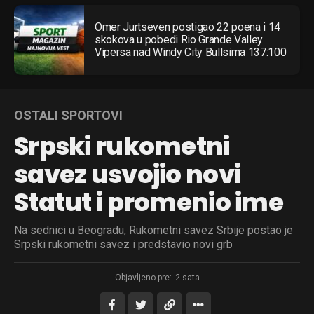
Omer Jurtseven postigao 22 poena i 14
skokova u pobedi Rio Grande Valley
Vipersa nad Windy City Bullsima 137:100
OSTALI SPORTOVI
Srpski rukometni
savez usvojio novi
Statut i promenio ime
Na sednici u Beogradu, Rukometni savez Srbije postao je
Srpski rukometni savez i predstavio novi grb
Objavljeno pre:
2 sata