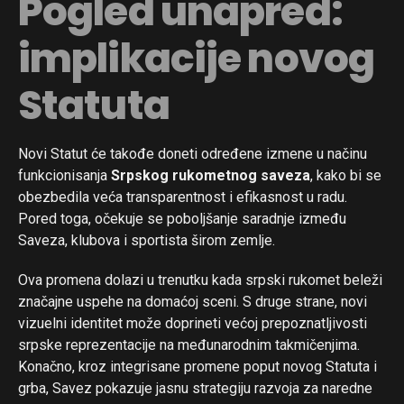
Pogled unapred:
implikacije novog
Statuta
Novi Statut će takođe doneti određene izmene u načinu
funkcionisanja
Srpskog rukometnog saveza
, kako bi se
obezbedila veća transparentnost i efikasnost u radu.
Pored toga, očekuje se poboljšanje saradnje između
Saveza, klubova i sportista širom zemlje.
Ova promena dolazi u trenutku kada srpski rukomet beleži
značajne uspehe na domaćoj sceni. S druge strane, novi
vizuelni identitet može doprineti većoj prepoznatljivosti
srpske reprezentacije na međunarodnim takmičenjima.
Konačno, kroz integrisane promene poput novog Statuta i
grba, Savez pokazuje jasnu strategiju razvoja za naredne