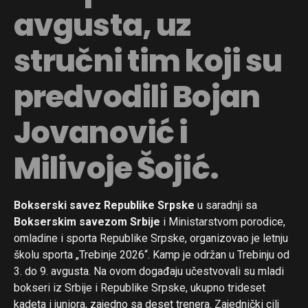
avgusta, uz
stručni tim koji su
predvodili Bojan
Jovanović i
Milivoje Šojić.
Bokserski savez Republike Srpske
u saradnji sa
Bokserskim savezom Srbije
i Ministarstvom porodice,
omladine i sporta Republike Srpske, organizovao je letnju
školu sporta „Trebinje 2026“. Kamp je održan u Trebinju od
3. do 9. avgusta. Na ovom događaju učestvovali su mladi
bokseri iz Srbije i Republike Srpske, ukupno trideset
kadeta i juniora, zajedno sa deset trenera. Zajednički cilj