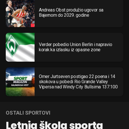
Andreas Obst produžio ugovor sa
Bajernom do 2029. godine
Verder pobedio Union Berlin i napravio
korak ka izlasku iz opasne zone
Omer Jurtseven postigao 22 poena i 14
skokova u pobedi Rio Grande Valley
Vipersa nad Windy City Bullsima 137:100
OSTALI SPORTOVI
Letnja škola sporta