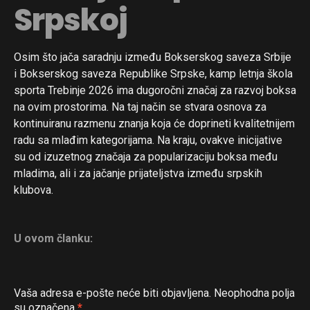
Srpskoj
Osim što jača saradnju između Bokserskog saveza Srbije
i Bokserskog saveza Republike Srpske, kamp letnja škola
sporta Trebinje 2026 ima dugoročni značaj za razvoj boksa
na ovim prostorima. Na taj način se stvara osnova za
kontinuiranu razmenu znanja koja će doprineti kvalitetnijem
radu sa mlađim kategorijama. Na kraju, ovakve inicijative
su od izuzetnog značaja za popularizaciju boksa među
mladima, ali i za jačanje prijateljstva između srpskih
klubova.
U ovom članku:
Vaša adresa e-pošte neće biti objavljena.
Neophodna polja
su označena
*