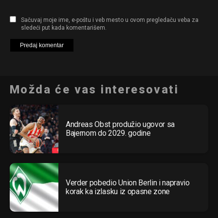
Sačuvaj moje ime, e-poštu i veb mesto u ovom pregledaču veba za
sledeći put kada komentarišem.
Možda će vas interesovati
Andreas Obst produžio ugovor sa
Bajernom do 2029. godine
Verder pobedio Union Berlin i napravio
korak ka izlasku iz opasne zone