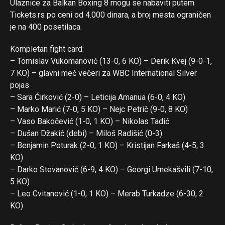
Ulaznice za Balkan Boxing 8 mogu se nabaviti putem
Tickets.rs po ceni od 4.000 dinara, a broj mesta ograničen
je na 400 posetilaca.
Kompletan fight card:
– Tomislav Vukomanović (13-0, 6 KO) – Derik Kvej (9-0-1,
Flipboard
7 KO) – glavni meč večeri za WBC International Silver
Reddit
pojas
– Sara Ćirković (2-0) – Leticija Amanua (6-0, 4 KO)
Pinterest
– Marko Marić (7-0, 5 KO) – Nejc Petrič (9-0, 8 KO)
Whatsapp
– Vaso Bakočević (1-0, 1 KO) – Nikolas Tadić
Email
– Dušan Džakić (debi) – Miloš Radišić (0-3)
– Benjamin Poturak (2-0, 1 KO) – Kristijan Farkaš (4-5, 3
KO)
– Darko Stevanović (6-9, 4 KO) – Georgi Umekašvili (7-10,
5 KO)
– Leo Cvitanović (1-0, 1 KO) – Merab Turkadze (6-30, 2
KO)