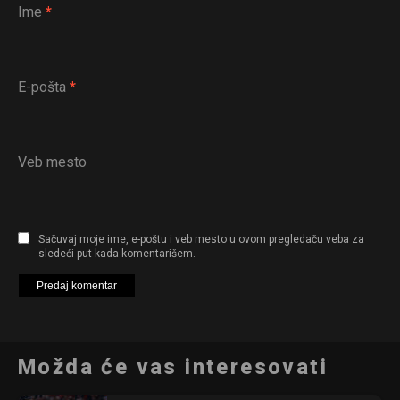
Ime
*
E-pošta
*
Veb mesto
Sačuvaj moje ime, e-poštu i veb mesto u ovom pregledaču veba za
sledeći put kada komentarišem.
Možda će vas interesovati