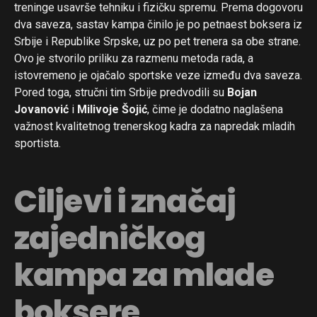
treninge usavrše tehniku i fizičku spremu. Prema dogovoru
dva saveza, sastav kampa činilo je po petnaest boksera iz
Srbije i Republike Srpske, uz po pet trenera sa obe strane.
Ovo je stvorilo priliku za razmenu metoda rada, a
istovremeno je ojačalo sportske veze između dva saveza.
Pored toga, stručni tim Srbije predvodili su
Bojan
Jovanović
i
Milivoje Šojić
, čime je dodatno naglašena
važnost kvalitetnog trenerskog kadra za napredak mladih
sportista.
Ciljevi i značaj
Flipboard
zajedničkog
Reddit
kampa za mlade
Pinterest
Whatsapp
boksere
Email