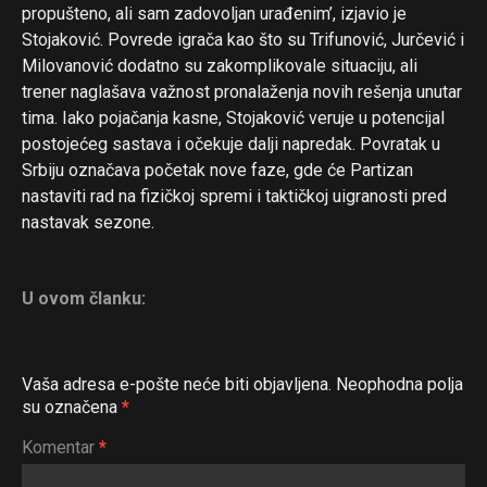
propušteno, ali sam zadovoljan urađenim’, izjavio je
Stojaković. Povrede igrača kao što su Trifunović, Jurčević i
Milovanović dodatno su zakomplikovale situaciju, ali
trener naglašava važnost pronalaženja novih rešenja unutar
tima. Iako pojačanja kasne, Stojaković veruje u potencijal
postojećeg sastava i očekuje dalji napredak. Povratak u
Srbiju označava početak nove faze, gde će Partizan
nastaviti rad na fizičkoj spremi i taktičkoj uigranosti pred
nastavak sezone.
U ovom članku:
Vaša adresa e-pošte neće biti objavljena.
Neophodna polja
su označena
*
Komentar
*