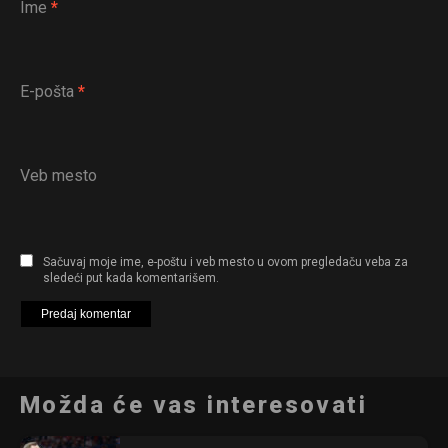
Ime
*
E-pošta
*
Veb mesto
Sačuvaj moje ime, e-poštu i veb mesto u ovom pregledaču veba za
sledeći put kada komentarišem.
Možda će vas interesovati