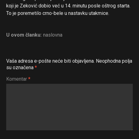
koji je Zeković dobio već u 14. minutu posle oštrog starta.
To je poremetilo crno-bele u nastavku utakmice.
U ovom članku:
naslovna
Vaša adresa e-pošte neće biti objavljena.
Neophodna polja
su označena
*
Komentar
*