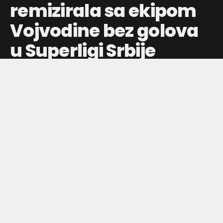
remizirala sa ekipom
Vojvodine bez golova
u Superligi Srbije
Fudbaleri Crvene zvezde nisu uspeli da savladaju
Vojvodinu, meč na stadionu ‘Rajko Mitić’ završen je
rezultatom 0:0 u okviru Superlige Srbije.
Objavljeno pre:
jul 23, 2026