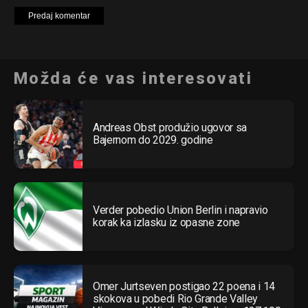
Možda će vas interesovati
Andreas Obst produžio ugovor sa
Bajernom do 2029. godine
Verder pobedio Union Berlin i napravio
korak ka izlasku iz opasne zone
Omer Jurtseven postigao 22 poena i 14
skokova u pobedi Rio Grande Valley