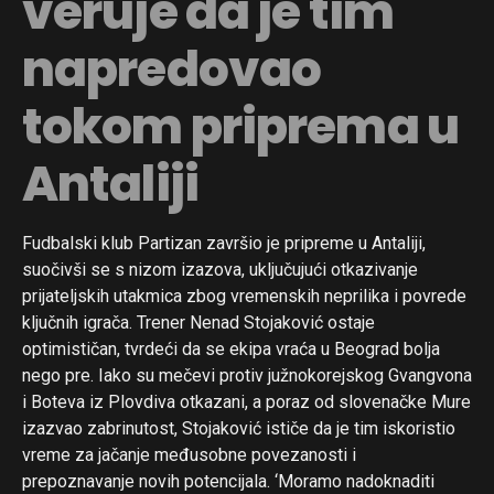
veruje da je tim
napredovao
tokom priprema u
Antaliji
Fudbalski klub Partizan završio je pripreme u Antaliji,
suočivši se s nizom izazova, uključujući otkazivanje
prijateljskih utakmica zbog vremenskih neprilika i povrede
ključnih igrača. Trener Nenad Stojaković ostaje
optimističan, tvrdeći da se ekipa vraća u Beograd bolja
nego pre. Iako su mečevi protiv južnokorejskog Gvangvona
i Boteva iz Plovdiva otkazani, a poraz od slovenačke Mure
izazvao zabrinutost, Stojaković ističe da je tim iskoristio
vreme za jačanje međusobne povezanosti i
prepoznavanje novih potencijala. ‘Moramo nadoknaditi