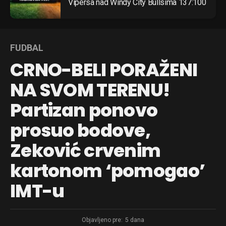
Vipersa nad Windy City Bullsima 137:100
FUDBAL
CRNO-BELI PORAŽENI
NA SVOM TERENU!
Partizan ponovo
prosuo bodove,
Zeković crvenim
kartonom ‘pomogao’
IMT-u
Objavljeno pre:
5 dana