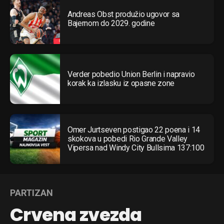
Andreas Obst produžio ugovor sa
Bajernom do 2029. godine
Verder pobedio Union Berlin i napravio
korak ka izlasku iz opasne zone
Omer Jurtseven postigao 22 poena i 14
skokova u pobedi Rio Grande Valley
Vipersa nad Windy City Bullsima 137:100
PARTIZAN
Crvena zvezda