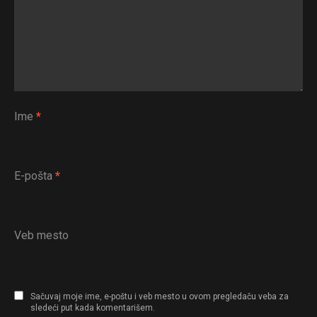
Ime
*
E-pošta
*
Veb mesto
Sačuvaj moje ime, e-poštu i veb mesto u ovom pregledaču veba za
sledeći put kada komentarišem.