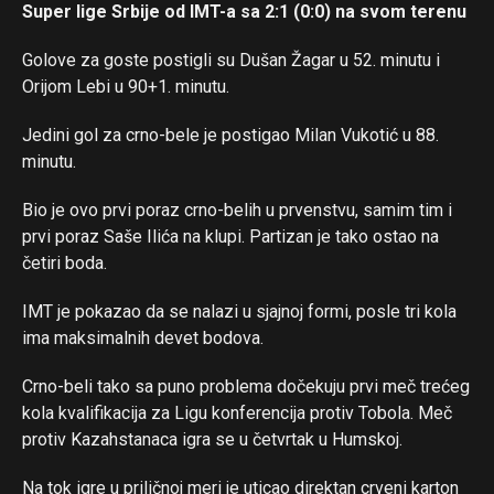
Super lige Srbije od IMT-a sa 2:1 (0:0) na svom terenu
Golove za goste postigli su Dušan Žagar u 52. minutu i
Orijom Lebi u 90+1. minutu.
Jedini gol za crno-bele je postigao Milan Vukotić u 88.
minutu.
Bio je ovo prvi poraz crno-belih u prvenstvu, samim tim i
prvi poraz Saše Ilića na klupi. Partizan je tako ostao na
četiri boda.
IMT je pokazao da se nalazi u sjajnoj formi, posle tri kola
ima maksimalnih devet bodova.
Crno-beli tako sa puno problema dočekuju prvi meč trećeg
kola kvalifikacija za Ligu konferencija protiv Tobola. Meč
protiv Kazahstanaca igra se u četvrtak u Humskoj.
Na tok igre u priličnoj meri je uticao direktan crveni karton