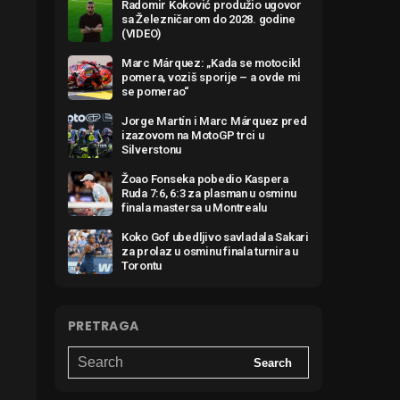
Radomir Koković produžio ugovor
sa Železničarom do 2028. godine
(VIDEO)
Marc Márquez: „Kada se motocikl
pomera, voziš sporije – a ovde mi
se pomerao“
Jorge Martín i Marc Márquez pred
izazovom na MotoGP trci u
Silverstonu
Žoao Fonseka pobedio Kaspera
Ruda 7:6, 6:3 za plasman u osminu
finala mastersa u Montrealu
Koko Gof ubedljivo savladala Sakari
za prolaz u osminu finala turnira u
Torontu
PRETRAGA