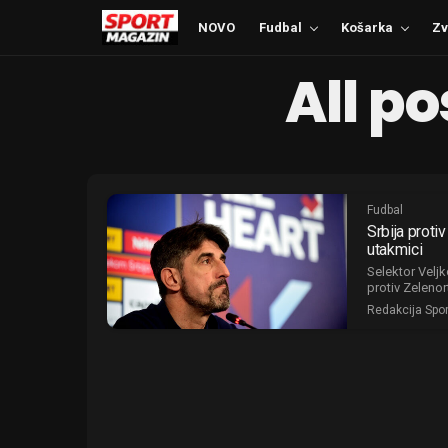
NOVO
Fudbal
Košarka
Zv
All p
Fudbal
Srbija proti
utakmici
Selektor Veljk
protiv Zelenor
Redakcija Spo