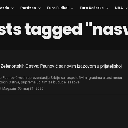
ezda
Partizan
Euro Fudbal
Euro Košarka
NBA
osts tagged "nas
v Zelenortskih Ostrva: Paunović sa novim izazovom u prijateljskoj
o Paunović vodi reprezentaciju Srbije sa raspoloživim igračima u test meču
tskih Ostrva, pripremajući tim za buduće izazove.
rt Magazin
maj 31, 2026