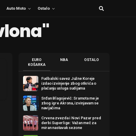
Auto Moto
Ostalo
vlona"
EURO
NBA
OSTALO
KOŠARKA
Fudbalski savez Južne Koreje
izdao izvinjenje zbog otkrića o
plaćanju usluga sudijama
Srđan Blagojević: Sramota me je
zbog igre Akrona, izvinjavam se
navijačima
Crvena zvezda i Novi Pazar pred
derbi Superlige: Važan meč za
miran nastavak sezone