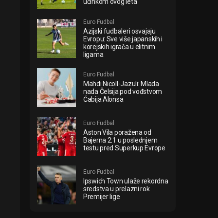
učinkom ovog leta
Euro Fudbal
Azijski fudbaleri osvajaju
Evropu: Sve više japanskih i
korejskih igrača u elitnim
ligama
Euro Fudbal
Mahdi Nicoll-Jazuli: Mlada
nada Čelsija pod vođstvom
Ćabija Alonsa
Euro Fudbal
Aston Vila poražena od
Bajerna 2:1 u poslednjem
testu pred Superkup Evrope
Euro Fudbal
Ipswich Town ulaže rekordna
sredstva u prelazni rok
Premijer lige