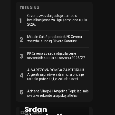
TRENDING
Crvena zvezda gostuje Larneu u
kvalifikacijama za Ligu šampiona u julu
2026.
Miladin Šakić: predsednik FK Crvena
zvezda i suprug Olivere Katarine
KK Crvena zvezda objavila cene
sezonskih karata za sezonu 2026/27
ALVAREZOVA BOMBA ZA ISTORIJU!
Argentina preživela dramu, a onda je
usledio potez koji je zaludeo svet
Adriana Vilagoš i Angelina Topić ispisale
svetske rekorde u srpskoj atletici
FUDBAL
Srđan
IZDVOJENO