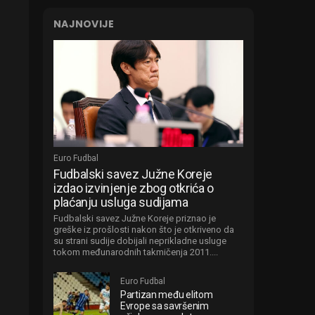
NAJNOVIJE
Euro Fudbal
Fudbalski savez Južne Koreje
izdao izvinjenje zbog otkrića o
plaćanju usluga sudijama
Fudbalski savez Južne Koreje priznao je
greške iz prošlosti nakon što je otkriveno da
su strani sudije dobijali neprikladne usluge
tokom međunarodnih takmičenja 2011....
Euro Fudbal
Partizan među elitom
Evrope sa savršenim