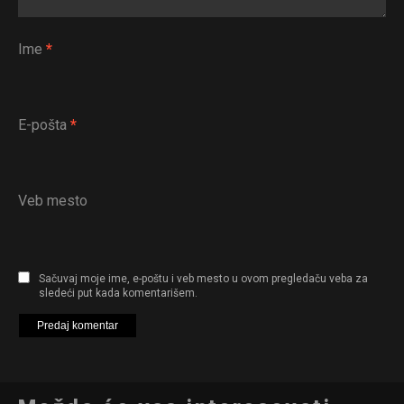
Ime
*
E-pošta
*
Veb mesto
Sačuvaj moje ime, e-poštu i veb mesto u ovom pregledaču veba za
sledeći put kada komentarišem.