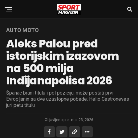
AUTO MOTO
Aleks Palou pred
istorijskim izazovom
na 500 milja
Indijanapolisa 2026
Španac brani titulu i pol poziciju, može postati prvi
Evropljanin sa dve uzastopne pobede; Helio Castroneves
juri petu titulu
Objavljeno pre:
maj 23, 2026