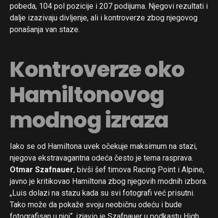
pobeda, 104 pol pozicije i 207 podijuma. Njegovi rezultati i
dalje izazivaju divljenje, ali i kontroverze zbog njegovog
ponašanja van staze.
Kontroverze oko
Hamiltonovog
modnog izraza
Iako se od Hamiltona uvek očekuje maksimum na stazi,
njegova ekstravagantna odeća često je tema rasprava.
Otmar Szafnauer
, bivši šef timova Racing Point i Alpine,
javno je kritikovao Hamiltona zbog njegovih modnih izbora.
„Luis dolazi na stazu kada su svi fotografi već prisutni.
Tako može da pokaže svoju neobičnu odeću i bude
fotografisan u njoj“, izjavio je Szafnauer u podkastu High