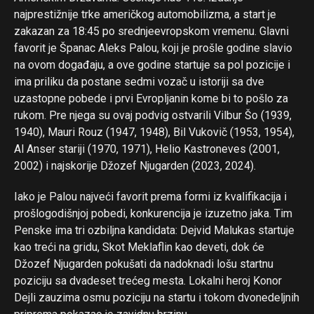
najprestižnije trke američkog automobilizma, a start je
zakazan za 18:45 po srednjeevropskom vremenu. Glavni
favorit je Španac Aleks Palou, koji je prošle godine slavio
na ovom događaju, a ove godine startuje sa pol pozicije i
ima priliku da postane sedmi vozač u istoriji sa dve
uzastopne pobede i prvi Evropljanin kome bi to pošlo za
rukom. Pre njega su ovaj podvig ostvarili Vilbur Šo (1939,
1940), Mauri Rouz (1947, 1948), Bil Vukovič (1953, 1954),
Al Anser stariji (1970, 1971), Helio Kastroneves (2001,
2002) i najskorije Džozef Njugarden (2023, 2024).
Iako je Palou najveći favorit prema formi iz kvalifikacija i
prošlogodišnjoj pobedi, konkurencija je izuzetno jaka. Tim
Penske ima tri ozbiljna kandidata: Dejvid Malukas startuje
kao treći na gridu, Skot Meklaflin kao deveti, dok će
Džozef Njugarden pokušati da nadoknadi lošu startnu
poziciju sa dvadeset trećeg mesta. Lokalni heroj Konor
Dejli zauzima osmu poziciju na startu i tokom dvonedeljnih