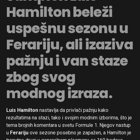
Hamilton beleži
uspešnu sezonu u
Ferariju, ali izaziva
pažnju i van staze
zbog svog
modnog izraza.
Luis Hamilton
nastavlja da privlači pažnju kako
rezultatima na stazi, tako i svojim modnim izborima, što je
tema brojnih komentara u svetu Formule 1. Njegov nastup
u
Ferariju
ove sezone posebno je zapažen, a Hamilton je