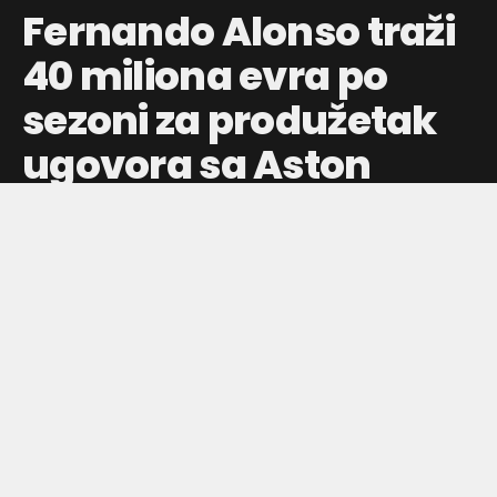
Fernando Alonso traži
40 miliona evra po
sezoni za produžetak
ugovora sa Aston
Martinom
Španski vozač želi značajno povećanje plate, što bi ga
svrstalo među najplaćenije u Formuli 1, dok Aston Martin
razmatra uslove za 2027. i 2028. godinu.
Objavljeno pre:
22 sata