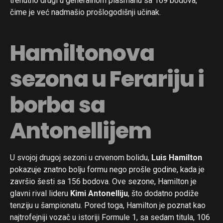
trenutno drugi u generalnom plasmanu sa 169 bodova,
čime je već nadmašio prošlogodišnji učinak.
Hamiltonova
sezona u Ferariju i
borba sa
Antonellijem
U svojoj drugoj sezoni u crvenom bolidu,
Luis Hamilton
pokazuje znatno bolju formu nego prošle godine, kada je
završio šesti sa 156 bodova. Ove sezone, Hamilton je
glavni rival lideru
Kimi Antonelliju
, što dodatno podiže
tenziju u šampionatu. Pored toga, Hamilton je poznat kao
najtrofejniji vozač u istoriji Formule 1, sa sedam titula, 106