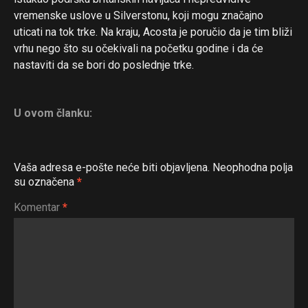
vremenske uslove u Silverstonu, koji mogu značajno
uticati na tok trke. Na kraju, Acosta je poručio da je tim bliži
vrhu nego što su očekivali na početku godine i da će
nastaviti da se bori do poslednje trke.
U ovom članku:
Vaša adresa e-pošte neće biti objavljena.
Neophodna polja
su označena
*
Komentar
*