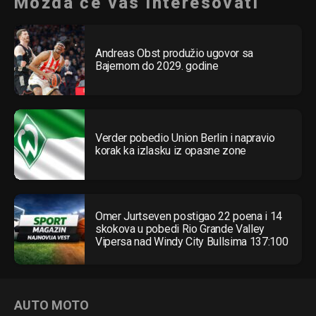
Možda će vas interesovati
Andreas Obst produžio ugovor sa
Bajernom do 2029. godine
Verder pobedio Union Berlin i napravio
korak ka izlasku iz opasne zone
Omer Jurtseven postigao 22 poena i 14
skokova u pobedi Rio Grande Valley
Vipersa nad Windy City Bullsima 137:100
AUTO MOTO