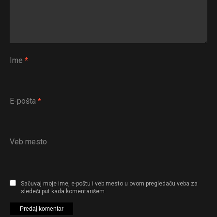
Ime
*
E-pošta
*
Veb mesto
Sačuvaj moje ime, e-poštu i veb mesto u ovom pregledaču veba za
sledeći put kada komentarišem.