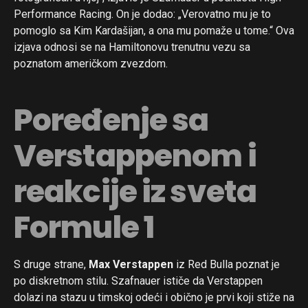
Performance Racing. On je dodao: „Verovatno mu je to
pomoglo sa Kim Kardašijan, a ona mu pomaže u tome.“ Ova
izjava odnosi se na Hamiltonovu trenutnu vezu sa
poznatom američkom zvezdom.
Poređenje sa
Verstappenom i
reakcije iz sveta
Formule 1
S druge strane,
Max Verstappen
iz Red Bulla poznat je
po diskretnom stilu. Szafnauer ističe da Verstappen
dolazi na stazu u timskoj odeći i obično je prvi koji stiže na