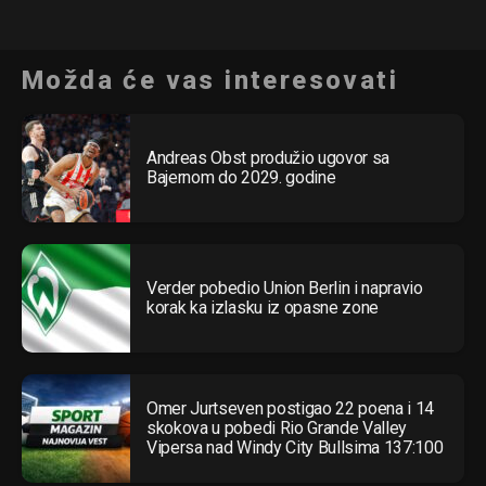
Možda će vas interesovati
Andreas Obst produžio ugovor sa
Bajernom do 2029. godine
Verder pobedio Union Berlin i napravio
korak ka izlasku iz opasne zone
Omer Jurtseven postigao 22 poena i 14
skokova u pobedi Rio Grande Valley
Vipersa nad Windy City Bullsima 137:100