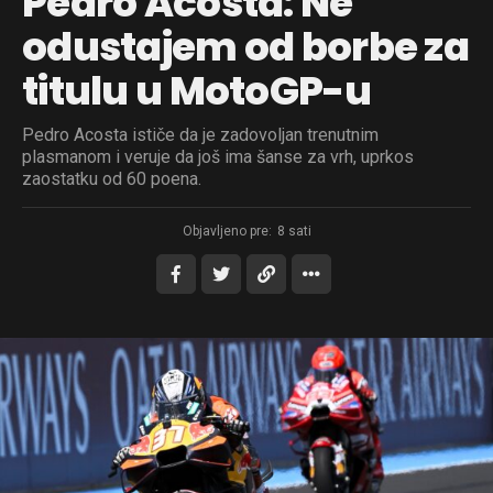
Pedro Acosta: Ne
odustajem od borbe za
titulu u MotoGP-u
Pedro Acosta ističe da je zadovoljan trenutnim
plasmanom i veruje da još ima šanse za vrh, uprkos
zaostatku od 60 poena.
Objavljeno pre:
8 sati