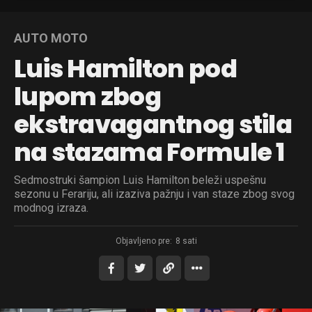
AUTO MOTO
Luis Hamilton pod
lupom zbog
ekstravagantnog stila
na stazama Formule 1
Sedmostruki šampion Luis Hamilton beleži uspešnu
sezonu u Ferariju, ali izaziva pažnju i van staze zbog svog
modnog izraza.
Objavljeno pre:
8 sati