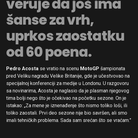
veruje da još ima
šanse za vrh,
uprkos zaostatku
od 60 poena.
Pedro Acosta
se vratio na scenu
MotoGP
šampionata
pred Veliku nagradu Velike Britanije, gde je učestvovao na
specijalnoj konferenciji za medije u Londonu. U razgovoru
sa novinarima, Acosta je naglasio da je plasman njegovog
tima bolji nego što je očekivao na početku sezone. On je
istakao: „Za mene je iznenađenje što nismo toliko loši, ili
toliko zaostali. Prvi deo sezone nije bio savršen, ali smo
imali tehničkih problema. Sada sam srećan što se vraćam.”