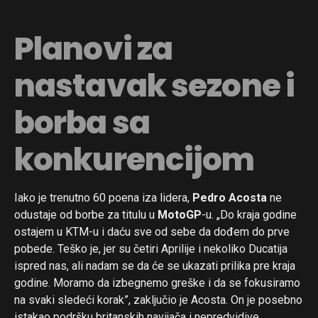
Planovi za
nastavak sezone i
borba sa
konkurencijom
Iako je trenutno 60 poena iza lidera,
Pedro Acosta
ne
odustaje od borbe za titulu u
MotoGP
-u. „Do kraja godine
ostajem u KTM-u i daću sve od sebe da dođem do prve
pobede. Teško je, jer su četiri Aprilije i nekoliko Ducatija
ispred nas, ali nadam se da će se ukazati prilika pre kraja
godine. Moramo da izbegnemo greške i da se fokusiramo
na svaki sledeći korak”, zaključio je Acosta. On je posebno
istakao podršku britanskih navijača i nepredvidive