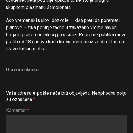
dvadeset pete pozicije uprkos tome što je drugi u
ukupnom plasmanu šampionata.
Ako vremenski uslovi dozvole — kiša preti da poremeti
planove — trka počinje tačno u zakazano vreme nakon
bogatog ceremonijalnog programa. Pripreme publika može
pratiti od 18 časova kada kreću prenosi uživo direktno sa
staze Indianapolisa.
Flipboard
U ovom članku:
Reddit
Pinterest
Vaša adresa e-pošte neće biti objavljena.
Neophodna polja
Whatsapp
su označena
*
Email
Komentar
*