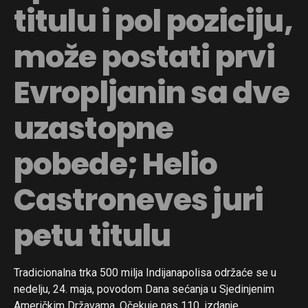
titulu i pol poziciju,
može postati prvi
Evropljanin sa dve
uzastopne
pobede; Helio
Castroneves juri
petu titulu
Tradicionalna trka 500 milja Indijanapolisa održaće se u
nedelju, 24. maja, povodom Dana sećanja u Sjedinjenim
Američkim Državama. Očekuje nas 110. izdanje