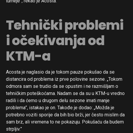
turneje”, rekao je Acosta.
Tehnički problemi
i očekivanja od
KTM-a
Acosta je naglasio da je tokom pauze pokušao da se
distancira od problema iz prve polovine sezone. „Tokom
odmora sam se trudio da se opustim i ne razmišljam o
tehničkim poteškoćama. Nadam se da su u KTM-u vredno
radili i da ćemo u drugom delu sezone imati manje
problema”, istakao je on. Takođe je dodao: „Možda je
potrebno voziti sporije da bih bio brži, jer često mislim da
sam brz, ali vremena to ne pokazuju. Pokušaću da budem
strpljiv.”