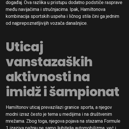
događaj. Ova razlika u pristupu dodatno podstiče rasprave
među navijačima i stručnjacima. Ipak, Hamiltonova
kombinacija sportskih uspeha i ličnog stila čini ga jednim
od najprepoznatljivijih vozača današnjice.
Uticaj
vanstazaških
aktivnosti na
imidž i šampionat
Hamiltonov uticaj prevazilazi granice sporta, a njegov
modni izraz često je tema u medijima i na društvenim
mrežama. Zbog toga, njegova pojava na stazama Formule
1 izaziva pažnju ne samo ljubitelja automobilizma, već i