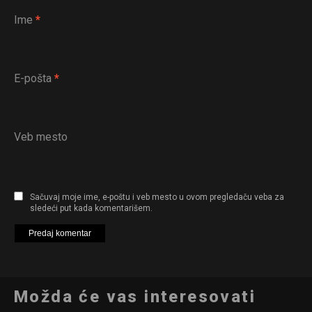
Ime
*
E-pošta
*
Veb mesto
Sačuvaj moje ime, e-poštu i veb mesto u ovom pregledaču veba za
sledeći put kada komentarišem.
Možda će vas interesovati