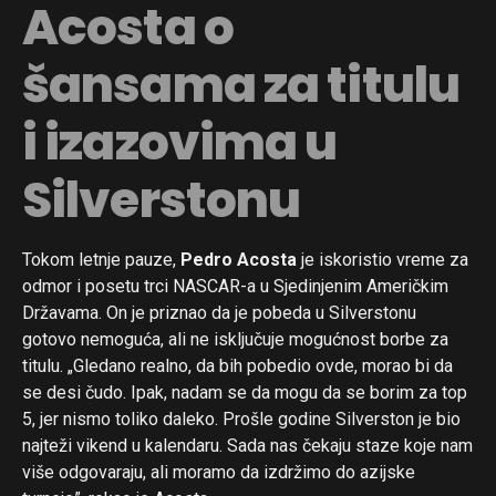
Acosta o
šansama za titulu
i izazovima u
Silverstonu
Tokom letnje pauze,
Pedro Acosta
je iskoristio vreme za
odmor i posetu trci NASCAR-a u Sjedinjenim Američkim
Državama. On je priznao da je pobeda u Silverstonu
gotovo nemoguća, ali ne isključuje mogućnost borbe za
titulu. „Gledano realno, da bih pobedio ovde, morao bi da
se desi čudo. Ipak, nadam se da mogu da se borim za top
5, jer nismo toliko daleko. Prošle godine Silverston je bio
najteži vikend u kalendaru. Sada nas čekaju staze koje nam
više odgovaraju, ali moramo da izdržimo do azijske