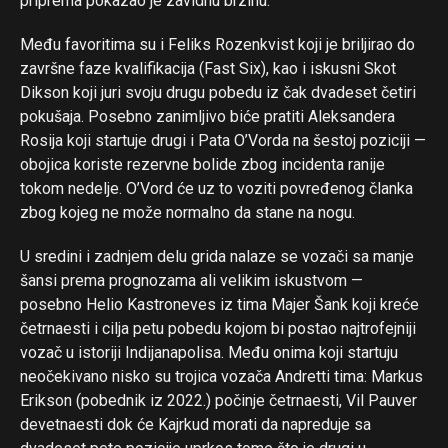
priprema pokazao je zavidnu brzinu.
Među favoritima su i Feliks Rozenkvist koji je briljirao do
završne faze kvalifikacija (Fast Six), kao i iskusni Skot
Dikson koji juri svoju drugu pobedu iz čak dvadeset četiri
pokušaja. Posebno zanimljivo biće pratiti Aleksandera
Rosija koji startuje drugi i Pata O’Vorda na šestoj poziciji —
obojica koriste rezervne bolide zbog incidenta ranije
tokom nedelje. O’Vord će uz to voziti povređenog članka
zbog kojeg ne može normalno da stane na nogu.
U sredini i zadnjem delu grida nalaze se vozači sa manje
šansi prema prognozama ali velikim iskustvom —
posebno Helio Kastroneves iz tima Majer Šank koji kreće
četrnaesti i cilja petu pobedu kojom bi postao najtrofejniji
vozač u istoriji Indijanapolisa. Među onima koji startuju
neočekivano nisko su trojica vozača Andretti tima: Markus
Erikson (pobednik iz 2022.) počinje četrnaesti, Vil Pauver
devetnaesti dok će Kajrkud morati da napreduje sa