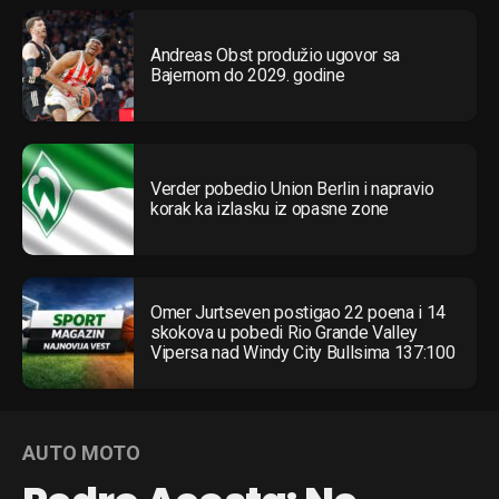
Andreas Obst produžio ugovor sa
Bajernom do 2029. godine
Verder pobedio Union Berlin i napravio
korak ka izlasku iz opasne zone
Omer Jurtseven postigao 22 poena i 14
skokova u pobedi Rio Grande Valley
Vipersa nad Windy City Bullsima 137:100
AUTO MOTO