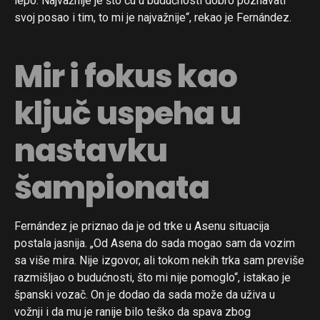
lepo. Najvažnije je što ću u budućnosti dobro poznavati
svoj posao i tim, to mi je najvažnije“, rekao je Fernández.
Mir i fokus kao
ključ uspeha u
nastavku
šampionata
Fernández je priznao da je od trke u Asenu situacija
postala jasnija. „Od Asena do sada mogao sam da vozim
sa više mira. Nije izgovor, ali tokom nekih trka sam previše
razmišljao o budućnosti, što mi nije pomoglo“, istakao je
španski vozač. On je dodao da sada može da uživa u
vožnji i da mu je ranije bilo teško da spava zbog