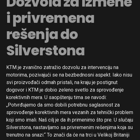
Dozvola za izmene
i privremena
rešenja do
Silverstona
KTM je zvanično zatražio dozvolu za intervenciju na
motorima, pozivajući se na bezbednosni aspekt. Iako nisu
svi proizvođači odmah pristali, na kraju je postignut
dogovor i KTM je dobio zeleno svetlo za sprovođenje
korektivnih mera. U saopštenju tima se navodi:
„Potvrđujemo da smo dobili potrebnu saglasnost za
sprovođenje korektivnih mera vezanih za tehnički problem
koji smo imali. Naš cilj je da ih primenimo što pre. U slučaju
Silverstona, nastavljamo sa privremenim rešenjima koja su
trenutno na snazi.“ To znači da će na trci u Velikoj Britaniji