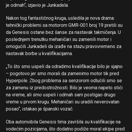
je odmah“, izjavio je Junkadela.
Nakon tog fantastičnog kruga, usledila je nova drama:
tehnički problemi sa motorom GMR-001 broj 19 pretili su
da Genesis ostane bez šanse za nastavak takmičenja. U
poslednjem trenutku mehaničari su zamenili motor i
omogućili Junkadeli da izađe na stazu pravovremeno za
nastavak borbe u kvalifikacijama.
„To što smo uspeli da odradimo kvalifikacije bilo je sjajno
– pogotovo jer smo morali da zamenimo motor tik pred
Hyperpole. Zbog problema sa senzorom odlučili smo se
za zamenu iz predostrožnosti. Bilo je veoma napeto stići
na vreme, ali smo uspeli i odmah sam postigao drugo
vreme u prvom krugu. Mehaničari su uradili neverovatan
posao“, istakao je španski vozač.
Oba automobila Genesis tima završila su kvalifikacije na
vodećim pozicijama, što dodatno podiže moral ekipe pred