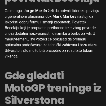
Osim toga,
Jorge Martín
želi da potvrdi lidersku poziciju
u generalnom plasmanu, dok
Mark Markes
nastoji da
iskoristi dobru formu i smanji zaostatak. Povratak
Becekija, koji je propustio prethodne trke zbog povrede,
unosi dodatnu neizvesnost i dinamiku u borbu za vrh. U
međuvremenu, svi vozači će pokušati da pronađu
optimalna podešavanja za tehnički zahtevnu i brzu stazu
Silverston, što može biti presudno za rezultate tokom
vikenda.
Gde gledati
MotoGP treninge iz
Silverstona