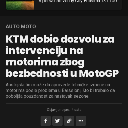
Vipersa nad Windy City Bullsima 137:100
AUTO MOTO
KTM dobio dozvolu za
intervenciju na
motorima zbog
bezbednosti u MotoGP
Austrijski tim može da sprovede tehničke izmene na
motorima posle problema u Barseloni, što bi trebalo da
poboljša pouzdanost za nastavak sezone.
Objavljeno pre:
4 sata