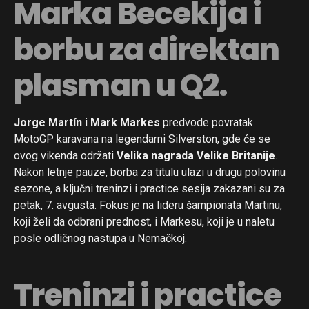
Marka Becekija i
borbu za direktan
plasman u Q2.
Jorge Martín
i
Mark Markes
predvode povratak
MotoGP karavana na legendarni Silverston, gde će se
ovog vikenda održati
Velika nagrada Velike Britanije
.
Nakon letnje pauze, borba za titulu ulazi u drugu polovinu
sezone, a ključni treninzi i practice sesija zakazani su za
petak, 7. avgusta. Fokus je na lideru šampionata Martinu,
koji želi da odbrani prednost, i Markesu, koji je u naletu
posle odličnog nastupa u Nemačkoj.
Treninzi i practice