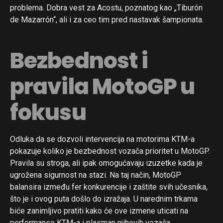
problema. Dobra vest za Acostu, poznatog kao „Tiburón
de Mazarrón“, ali i za ceo tim pred nastavak šampionata.
Bezbednost i
pravila MotoGP u
fokusu
Odluka da se dozvoli intervencija na motorima KTM-a
pokazuje koliko je bezbednost vozača prioritet u MotoGP.
Pravila su stroga, ali ipak omogućavaju izuzetke kada je
ugrožena sigurnost na stazi. Na taj način, MotoGP
balansira između fer konkurencije i zaštite svih učesnika,
što je i ovog puta došlo do izražaja. U narednim trkama
biće zanimljivo pratiti kako će ove izmene uticati na
performanse KTM-a i plasman njihovih vozača.