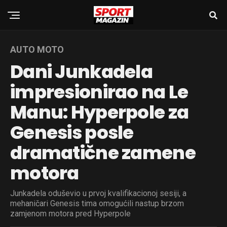
AUTO MOTO
Dani Junkadela
impresionirao na Le
Manu: Hyperpole za
Genesis posle
dramatične zamene
motora
Junkadela oduševio u prvoj kvalifikacionoj sesiji, a
mehaničari Genesis tima omogućili nastup brzom
zamjenom motora pred Hyperpole