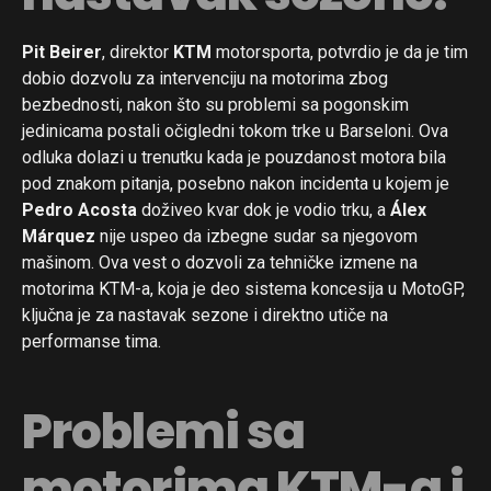
Pit Beirer
, direktor
KTM
motorsporta, potvrdio je da je tim
dobio dozvolu za intervenciju na motorima zbog
bezbednosti, nakon što su problemi sa pogonskim
jedinicama postali očigledni tokom trke u Barseloni. Ova
odluka dolazi u trenutku kada je pouzdanost motora bila
pod znakom pitanja, posebno nakon incidenta u kojem je
Pedro Acosta
doživeo kvar dok je vodio trku, a
Álex
Márquez
nije uspeo da izbegne sudar sa njegovom
mašinom. Ova vest o dozvoli za tehničke izmene na
motorima KTM-a, koja je deo sistema koncesija u MotoGP,
ključna je za nastavak sezone i direktno utiče na
performanse tima.
Problemi sa
motorima KTM-a i