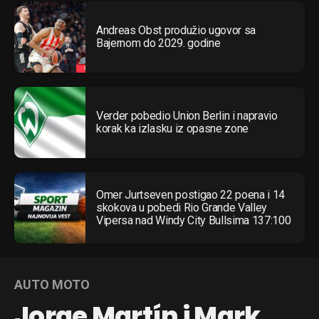
Andreas Obst produžio ugovor sa
Bajernom do 2029. godine
Verder pobedio Union Berlin i napravio
korak ka izlasku iz opasne zone
Omer Jurtseven postigao 22 poena i 14
skokova u pobedi Rio Grande Valley
Vipersa nad Windy City Bullsima 137:100
AUTO MOTO
Jorge Martín i Mark