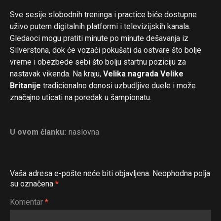
Sve sesije slobodnih treninga i practice biće dostupne
uživo putem digitalnih platformi i televizijskih kanala.
Gledaoci mogu pratiti minute po minute dešavanja iz
Silverstona, dok će vozači pokušati da ostvare što bolje
vreme i obezbede sebi što bolju startnu poziciju za
nastavak vikenda. Na kraju,
Velika nagrada Velike
Britanije
tradicionalno donosi uzbudljive duele i može
značajno uticati na poredak u šampionatu.
U ovom članku:
naslovna
Vaša adresa e-pošte neće biti objavljena.
Neophodna polja
su označena
*
Komentar
*