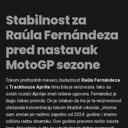
Stabilnost za
Raúla Fernándeza
pred nastavak
MotoGP sezone
Tokom prethodnih meseci, budućnost
Raúla Fernándeza
u
Trackhouse Aprilia
timu bila je neizvesna. Iako su
ostali vozači Aprilije imali rešene ugovore, Fernández je
dugo čekao potvrdu. On je istakao da mu je ta neizvesnost
otežavala koncentraciju tokom trkačkih vikenda. „Veoma
sam srećan jer radimo zajedno od 2024. godine i imamo
odličnu radnu dinamiku. Ove godine pravimo nešto zaista