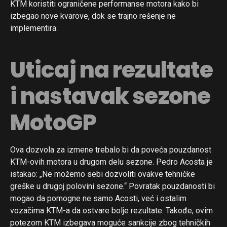
KTM koristiti ograničene performanse motora kako bi
izbegao nove kvarove, dok se trajno rešenje ne
implementira.
Uticaj na rezultate
i nastavak sezone
MotoGP
Ova dozvola za izmene trebalo bi da poveća pouzdanost
KTM-ovih motora u drugom delu sezone. Pedro Acosta je
istakao: „Ne možemo sebi dozvoliti ovakve tehničke
greške u drugoj polovini sezone.“ Povratak pouzdanosti bi
mogao da pomogne ne samo Acosti, već i ostalim
vozačima KTM-a da ostvare bolje rezultate. Takođe, ovim
potezom KTM izbegava moguće sankcije zbog tehničkih