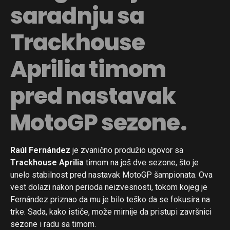
saradnju sa
Trackhouse
Aprilia timom
pred nastavak
MotoGP sezone.
Raúl Fernández
je zvanično produžio ugovor sa
Trackhouse Aprilia
timom na još dve sezone, što je
unelo stabilnost pred nastavak MotoGP šampionata. Ova
vest dolazi nakon perioda neizvesnosti, tokom kojeg je
Fernández priznao da mu je bilo teško da se fokusira na
trke. Sada, kako ističe, može mirnije da pristupi završnici
sezone i radu sa timom.