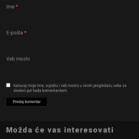
Ime
*
E-pošta
*
Veb mesto
Sačuvaj moje ime, e-poštu i veb mesto u ovom pregledaču veba za
sledeći put kada komentarišem.
Možda će vas interesovati