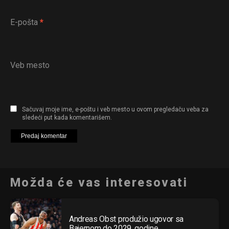
E-pošta
*
Veb mesto
Sačuvaj moje ime, e-poštu i veb mesto u ovom pregledaču veba za
sledeći put kada komentarišem.
Možda će vas interesovati
Andreas Obst produžio ugovor sa
Bajernom do 2029. godine