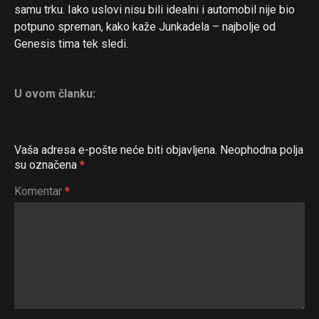
samu trku. Iako uslovi nisu bili idealni i automobil nije bio
potpuno spreman, kako kaže Junkadela – najbolje od
Genesis tima tek sledi.
Flipboard
Reddit
U ovom članku:
Pinterest
Whatsapp
Vaša adresa e-pošte neće biti objavljena.
Neophodna polja
Email
su označena
*
Komentar
*