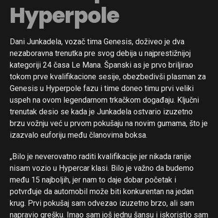
Hyperpole
Dani Junkadela, vozač tima Genesis, doživeo je dva
nezaboravna trenutka pre svog debija u najprestižnijoj
kategoriji 24 časa Le Mana. Španski as je prvo briljirao
tokom prve kvalifikacione sesije, obezbedivši plasman za
Genesis u Hyperpole fazu i time doneo timu prvi veliki
uspeh na ovom legendarnom trkačkom događaju. Ključni
trenutak desio se kada je Junkadela ostvario izuzetno
brzu vožnju već u prvom pokušaju na novim gumama, što je
izazvalo euforiju među članovima boksa.
„Bilo je neverovatno raditi kvalifikacije jer nikada ranije
nisam vozio u Hypercar klasi. Bilo je važno da budemo
među 15 najboljih, jer nam to daje dobar početak i
potvrđuje da automobil može biti konkurentan na jedan
krug. Prvi pokušaj sam odvezao izuzetno brzo, ali sam
napravio grešku. Imao sam još jednu šansu i iskoristio sam