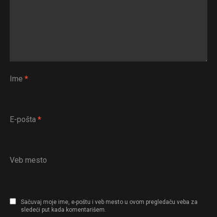
Ime
*
E-pošta
*
Veb mesto
Sačuvaj moje ime, e-poštu i veb mesto u ovom pregledaču veba za
sledeći put kada komentarišem.