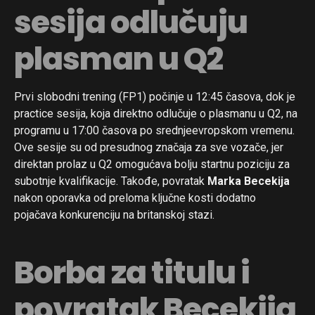
sesija odlučuju
plasman u Q2
Prvi slobodni trening (FP1) počinje u 12:45 časova, dok je
practice sesija, koja direktno odlučuje o plasmanu u Q2, na
programu u 17:00 časova po srednjeevropskom vremenu.
Ove sesije su od presudnog značaja za sve vozače, jer
direktan prolaz u Q2 omogućava bolju startnu poziciju za
subotnje kvalifikacije. Takođe, povratak
Marka Becekija
nakon oporavka od preloma ključne kosti dodatno
pojačava konkurenciju na britanskoj stazi.
Borba za titulu i
povratak Becekija