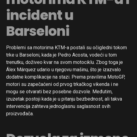
incident u
Barseloni
Problemi sa motorima KTM-a postali su očigledni tokom
trke u Barseloni, kada je Pedro Acosta, vodeći u tom
trenutku, doživeo kvar na svom motociklu. Zbog toga je
Álex Márquez udario u njegovu mašinu, što je izazvalo
dodatne komplikacije na stazi. Prema pravilima MotoGP,
motori su zapečaćeni od prvog trkačkog vikenda i ne
mogu se otvarati bez posebne dozvole. Međutim,
izuzetak postoji kada je u pitanju bezbednost, ali takva
intervencija zahteva jednoglasnu saglasnost svih
proizvođača.