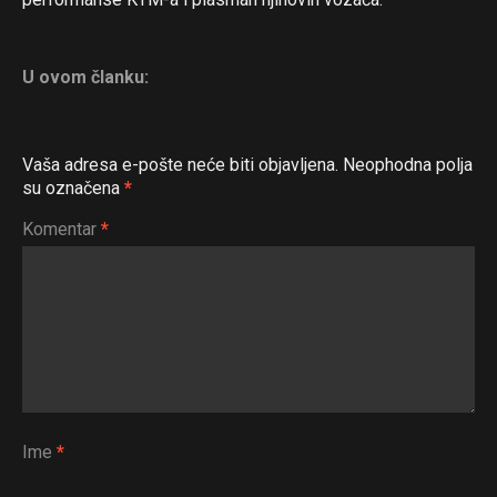
U ovom članku:
Vaša adresa e-pošte neće biti objavljena.
Neophodna polja
su označena
*
Komentar
*
Ime
*