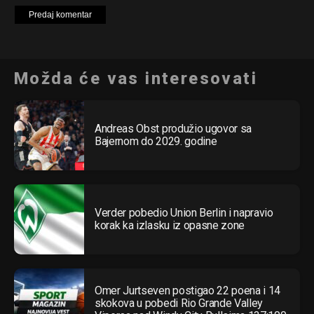
Možda će vas interesovati
Andreas Obst produžio ugovor sa
Bajernom do 2029. godine
Verder pobedio Union Berlin i napravio
korak ka izlasku iz opasne zone
Omer Jurtseven postigao 22 poena i 14
skokova u pobedi Rio Grande Valley