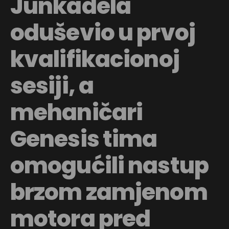
Junkadela
oduševio u prvoj
kvalifikacionoj
sesiji, a
mehaničari
Genesis tima
omogućili nastup
brzom zamjenom
motora pred