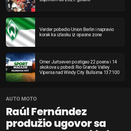
Verder pobedio Union Berlin i napravio
korak ka izlasku iz opasne zone
Omer Jurtseven postigao 22 poena i 14
skokova u pobedi Rio Grande Valley
Vipersa nad Windy City Bullsima 137:100
AUTO MOTO
Raúl Fernández
produžio ugovor sa