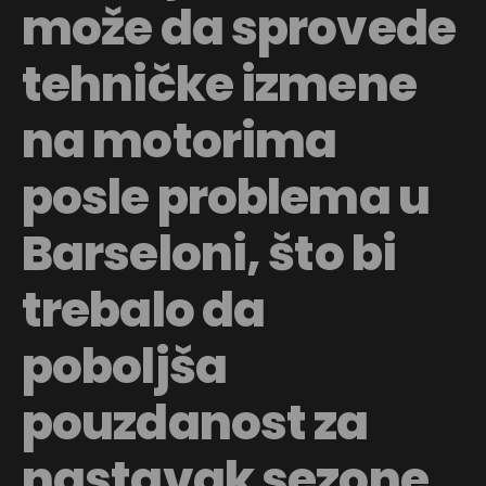
može da sprovede
tehničke izmene
na motorima
posle problema u
Barseloni, što bi
trebalo da
poboljša
pouzdanost za
nastavak sezone.