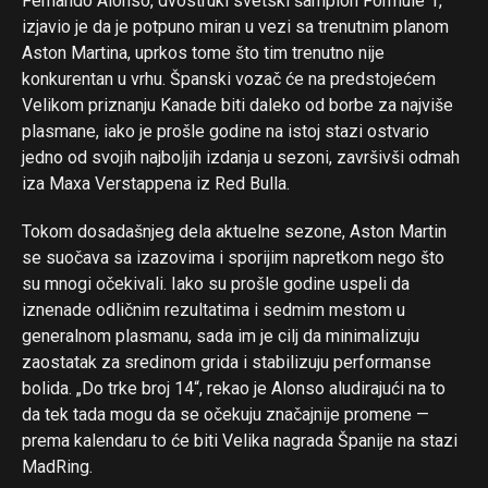
Fernando Alonso, dvostruki svetski šampion Formule 1,
izjavio je da je potpuno miran u vezi sa trenutnim planom
Aston Martina, uprkos tome što tim trenutno nije
konkurentan u vrhu. Španski vozač će na predstojećem
Velikom priznanju Kanade biti daleko od borbe za najviše
plasmane, iako je prošle godine na istoj stazi ostvario
jedno od svojih najboljih izdanja u sezoni, završivši odmah
iza Maxa Verstappena iz Red Bulla.
Tokom dosadašnjeg dela aktuelne sezone, Aston Martin
se suočava sa izazovima i sporijim napretkom nego što
su mnogi očekivali. Iako su prošle godine uspeli da
iznenade odličnim rezultatima i sedmim mestom u
generalnom plasmanu, sada im je cilj da minimalizuju
zaostatak za sredinom grida i stabilizuju performanse
bolida. „Do trke broj 14“, rekao je Alonso aludirajući na to
da tek tada mogu da se očekuju značajnije promene —
prema kalendaru to će biti Velika nagrada Španije na stazi
MadRing.