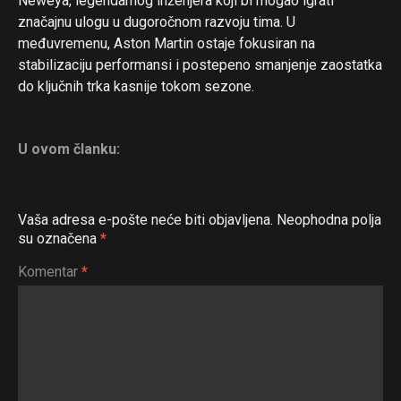
Neweya, legendarnog inženjera koji bi mogao igrati
značajnu ulogu u dugoročnom razvoju tima. U
međuvremenu, Aston Martin ostaje fokusiran na
stabilizaciju performansi i postepeno smanjenje zaostatka
do ključnih trka kasnije tokom sezone.
U ovom članku:
Vaša adresa e-pošte neće biti objavljena.
Neophodna polja
su označena
*
Komentar
*