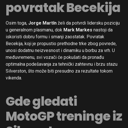
povratak Becekija
Osim toga,
Jorge Martín
želi da potvrdi lidersku poziciju
u generalnom plasmanu, dok
Mark Markes
nastoji da
iskoristi dobru formu i smanji zaostatak. Povratak
Becekija, koji je propustio prethodne trke zbog povrede,
unosi dodatnu neizvesnost i dinamiku u borbu za vrh. U
međuvremenu, svi vozači će pokušati da pronađu
optimalna podešavanja za tehnički zahtevnu i brzu stazu
Silverston, što može biti presudno za rezultate tokom
vikenda.
Gde gledati
MotoGP treninge iz