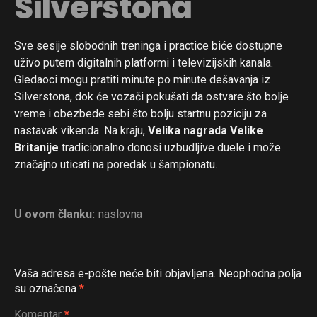
Silverstona
Sve sesije slobodnih treninga i practice biće dostupne
uživo putem digitalnih platformi i televizijskih kanala.
Gledaoci mogu pratiti minute po minute dešavanja iz
Silverstona, dok će vozači pokušati da ostvare što bolje
vreme i obezbede sebi što bolju startnu poziciju za
nastavak vikenda. Na kraju,
Velika nagrada Velike
Britanije
tradicionalno donosi uzbudljive duele i može
značajno uticati na poredak u šampionatu.
U ovom članku:
naslovna
Vaša adresa e-pošte neće biti objavljena.
Neophodna polja
su označena
*
Komentar
*