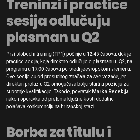
Treninzi i practice
sesija odlučuju
plasman u Q2
Prvi slobodni trening (FP1) počinje u 12:45 časova, dok je
practice sesija, koja direktno odlučuje o plasmanu u Q2, na
programu u 17:00 časova po srednjeevropskom vremenu.
Ove sesije su od presudnog značaja za sve vozače, jer
direktan prolaz u Q2 omogućava bolju startnu poziciju za
subotnje kvalifikacije. Takođe, povratak
Marka Becekija
nakon oporavka od preloma ključne kosti dodatno
pojačava konkurenciju na britanskoj stazi.
Borba za titulu i