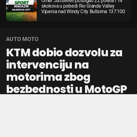
Omer Jurtseven postigao 22 poena i 14
skokova u pobedi Rio Grande Valley
Vipersa nad Windy City Bullsima 137:100
AUTO MOTO
KTM dobio dozvolu za
intervenciju na
motorima zbog
bezbednosti u MotoGP
Austrijski tim može da sprovede tehničke izmene na
motorima posle problema u Barseloni, što bi trebalo da
poboljša pouzdanost za nastavak sezone.
Objavljeno pre:
4 sata