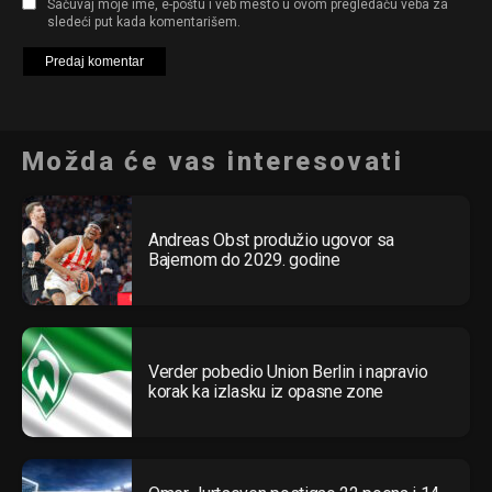
Sačuvaj moje ime, e-poštu i veb mesto u ovom pregledaču veba za
sledeći put kada komentarišem.
Možda će vas interesovati
Andreas Obst produžio ugovor sa
Bajernom do 2029. godine
Verder pobedio Union Berlin i napravio
korak ka izlasku iz opasne zone