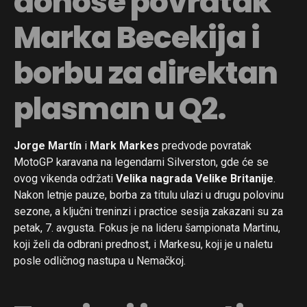
donose povratak
Marka Becekija i
borbu za direktan
plasman u Q2.
Jorge Martín
i
Mark Markes
predvode povratak
MotoGP karavana na legendarni Silverston, gde će se
ovog vikenda održati
Velika nagrada Velike Britanije
.
Nakon letnje pauze, borba za titulu ulazi u drugu polovinu
sezone, a ključni treninzi i practice sesija zakazani su za
petak, 7. avgusta. Fokus je na lideru šampionata Martinu,
koji želi da odbrani prednost, i Markesu, koji je u naletu
posle odličnog nastupa u Nemačkoj.