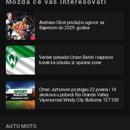
Možda će vas interesovati
Andreas Obst produžio ugovor sa
Bajernom do 2029. godine
Verder pobedio Union Berlin i napravio
korak ka izlasku iz opasne zone
Omer Jurtseven postigao 22 poena i 14
skokova u pobedi Rio Grande Valley
Vipersa nad Windy City Bullsima 137:100
AUTO MOTO