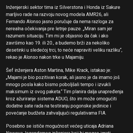
Inženjerski sektor tima iz Silverstona i Honda iz Sakure
marljivo rade na razvoju novog modela AMR26, ali
Fernando Alonso jasno poručuje da nema razloga za
nerealna očekivanja pre letnje pauze. „Miran sam jer
razumem situaciju. Tim mi je objasnio da čak i ako
završimo kao 19. ili 20., a budemo brži za nekoliko
desetinki u sledećoj trci, to neće napraviti veliku razliku“,
rekao je Alonso nakon trke u Majamiju.
Šef inženjera Aston Martina, Mike Krack, istakao je:
„Majami je bio pozitivan korak, ali jasno je da imamo još
mnogo posla kako bismo poboljšali tempo i izvukli
maksimum iz ovog paketa.“ Tim planira dalja unapređenja
kroz ažuriranje sistema ADUO, što im može omogućiti
dodatne sate rada na testiranju pogonske jedinice i
povećanje budžeta zahvaljujući regulativama FIA.
Posebno se ističe mogućnost većeg uticaja Adriana