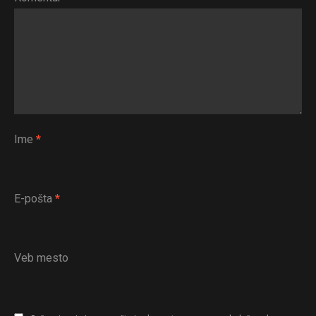
Ime
*
E-pošta
*
Veb mesto