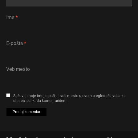
Ime
*
E-pošta
*
Veb mesto
Sačuvaj moje ime, e-poštu i veb mesto u ovom pregledaču veba za
sledeći put kada komentarišem.