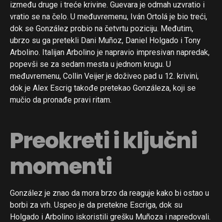
između druge i treće krivine. Guevara je odmah uzvratio i
vratio se na čelo. U međuvremenu, Iván Ortolá je bio treći,
dok se González probio na četvrtu poziciju. Međutim,
ubrzo su ga pretekli Dani Muñoz, Daniel Holgado i Tony
Arbolino. Italijan Arbolino je napravio impresivan napredak,
popevši se za sedam mesta u jednom krugu. U
međuvremenu, Collin Veijer je doživeo pad u 12. krivini,
dok je Alex Escrig takođe pretekao Gonzáleza, koji se
mučio da pronađe pravi ritam.
Preokreti i ključni
momenti
González je znao da mora brzo da reaguje kako bi ostao u
borbi za vrh. Uspeo je da pretekne Escriga, dok su
Holgado i Arbolino iskoristili grešku Muñoza i napredovali.