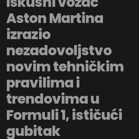
Iskusni vozač
Aston Martina
izrazio
nezadovoljstvo
novim tehničkim
pravilima i
trendovima u
Formuli 1, ističući
gubitak