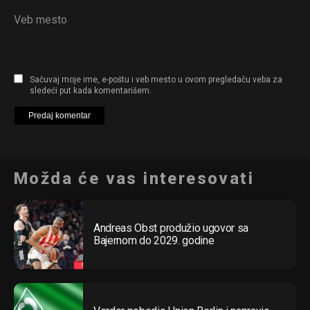
Veb mesto
Sačuvaj moje ime, e-poštu i veb mesto u ovom pregledaču veba za
sledeći put kada komentarišem.
Možda će vas interesovati
Andreas Obst produžio ugovor sa
Bajernom do 2029. godine