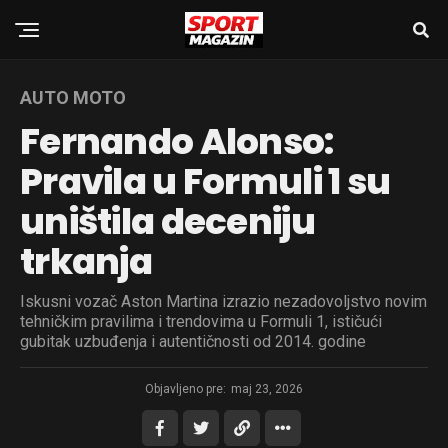
AUTO MOTO
Fernando Alonso:
Pravila u Formuli 1 su
uništila deceniju
trkanja
Iskusni vozač Aston Martina izrazio nezadovoljstvo novim
tehničkim pravilima i trendovima u Formuli 1, ističući
gubitak uzbuđenja i autentičnosti od 2014. godine
Objavljeno pre:
maj 23, 2026