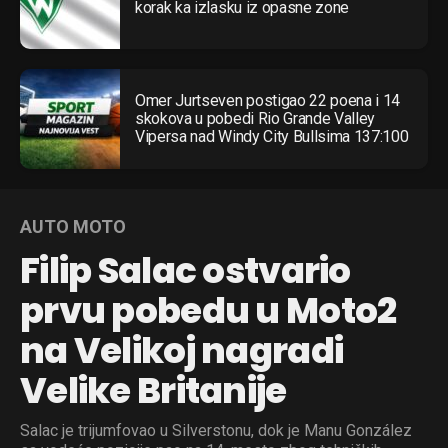
korak ka izlasku iz opasne zone
Omer Jurtseven postigao 22 poena i 14
skokova u pobedi Rio Grande Valley
Vipersa nad Windy City Bullsima 137:100
AUTO MOTO
Filip Salac ostvario
prvu pobedu u Moto2
na Velikoj nagradi
Velike Britanije
Salac je trijumfovao u Silverstonu, dok je Manu González