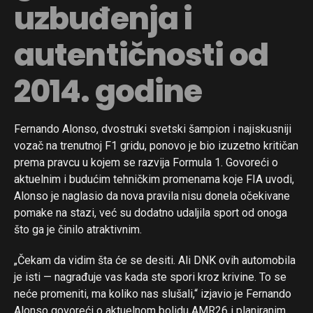
uzbuđenja i
autentičnosti od
2014. godine
Fernando Alonso, dvostruki svetski šampion i najiskusniji
vozač na trenutnoj F1 gridu, ponovo je bio izuzetno kritičan
prema pravcu u kojem se razvija Formula 1. Govoreći o
aktuelnim i budućim tehničkim promenama koje FIA uvodi,
Alonso je naglasio da nova pravila nisu donela očekivane
pomake na stazi, već su dodatno udaljila sport od onoga
što ga je činilo atraktivnim.
„Čekam da vidim šta će se desiti. Ali DNK ovih automobila
je isti — nagrađuje vas kada ste spori kroz krivine. To se
neće promeniti, ma koliko nas slušali,“ izjavio je Fernando
Alonso govoreći o aktuelnom bolidu AMR26 i planiranim