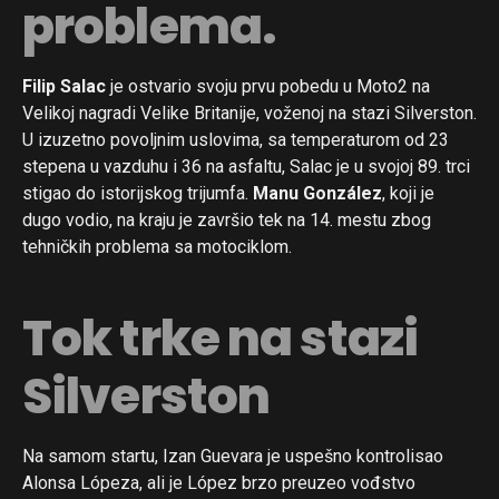
problema.
Filip Salac
je ostvario svoju prvu pobedu u Moto2 na
Velikoj nagradi Velike Britanije, voženoj na stazi Silverston.
U izuzetno povoljnim uslovima, sa temperaturom od 23
stepena u vazduhu i 36 na asfaltu, Salac je u svojoj 89. trci
stigao do istorijskog trijumfa.
Manu González
, koji je
dugo vodio, na kraju je završio tek na 14. mestu zbog
tehničkih problema sa motociklom.
Tok trke na stazi
Silverston
Na samom startu, Izan Guevara je uspešno kontrolisao
Alonsa Lópeza, ali je López brzo preuzeo vođstvo