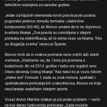
tehničkim rešenjima za naredne godine.
Jedan od ključnih elemenata novih pravila jeste podela
pogonske jedinice između termalne i električne
komponente (60/40), ali Alonso smatra da to ne doprinosi
kvalitetu trkanja. „Ova pravila su osmišljena s idejom
prelaska na elektrifikaciju, ali to nema veze sa trkama. Trke
su drugačija zverka,“ naveo je Španac.
Alonso tvrdi da ni ovakve promene neće vratiti duh starih
vremena: „Vratićemo se, da. I biće još promena u
budućnosti. Ali od 2014. godine i turbo ere izgubili smo
čitavu deceniju čistog trkanja.“ Kao neko ko je vozio tokom
„zlatne ere“ Formule 1, kada su zvuk motora, spektakl i
spektakularna preticanja bili svakodnevica, Alonso ne krije
razočaranje sadašnjim stanjem sporta.
Vozač Aston Martina istakao je još jedan problem — način
na koji danas funkcionišu preticanja: „Sada možete