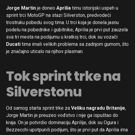
Jorge Martin
je doneo
Aprilia
timu istorijski uspeh u
sprint trci MotoGP na stazi Silverston, predvodeći
trostruku pobedu svog tima. U trci koja je donela jasnu
podelu na pobednike i gubitnike, Aprilia je prvi put zauzela
sva tri mesta na podijumu u kratkoj trci, dok su vozači
Ducati
tima imali velikih problema sa zadnjom gumom, što
je značajno uticalo na njihov plasman.
Tok sprint trke na
Silverstonu
Od samog starta sprint trke za
Veliku nagradu Britanije
,
Jorge Martin je preuzeo vođstvo i nije ga ispuštao do
kraja. On je potvrdio dominaciju Aprilije, dok su Ogura i
Bezzecchi upotpunili podijum, što je prvi put da Aprilia ima