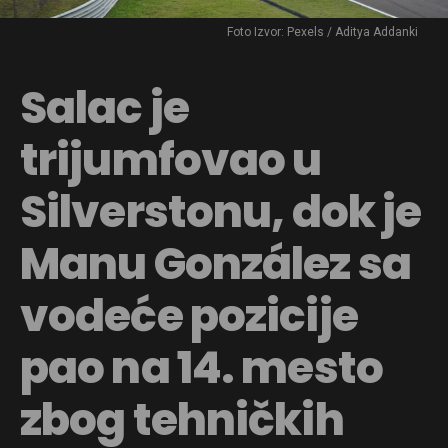
Foto Izvor: Pexels / Aditya Addanki
Salac je
trijumfovao u
Silverstonu, dok je
Manu González sa
vodeće pozicije
pao na 14. mesto
zbog tehničkih