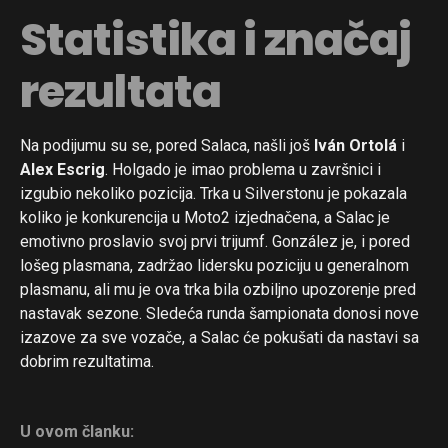
Statistika i značaj
rezultata
Na podijumu su se, pored Salaca, našli još
Iván Ortolá
i
Alex Escrig
. Holgado je imao problema u završnici i
izgubio nekoliko pozicija. Trka u Silverstonu je pokazala
koliko je konkurencija u Moto2 izjednačena, a Salac je
emotivno proslavio svoj prvi trijumf. González je, i pored
lošeg plasmana, zadržao lidersku poziciju u generalnom
plasmanu, ali mu je ova trka bila ozbiljno upozorenje pred
nastavak sezone. Sledeća runda šampionata donosi nove
izazove za sve vozače, a Salac će pokušati da nastavi sa
dobrim rezultatima.
U ovom članku: