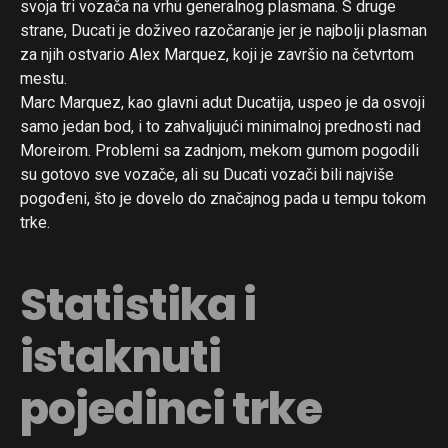
svoja tri vozača na vrhu generalnog plasmana. S druge
strane, Ducati je doživeo razočaranje jer je najbolji plasman
za njih ostvario Alex Marquez, koji je završio na četvrtom
mestu.
Marc Marquez, kao glavni adut Ducatija, uspeo je da osvoji
samo jedan bod, i to zahvaljujući minimalnoj prednosti nad
Moreirom. Problemi sa zadnjom, mekom gumom pogodili
su gotovo sve vozače, ali su Ducati vozači bili najviše
pogođeni, što je dovelo do značajnog pada u tempu tokom
trke.
Statistika i
istaknuti
pojedinci trke