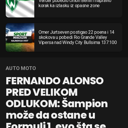
Verder pobedio Union Berlin i napravio
korak ka izlasku iz opasne zone
Omer Jurtseven postigao 22 poena i 14
skokova u pobedi Rio Grande Valley
Vipersa nad Windy City Bullsima 137:100
AUTO MOTO
FERNANDO ALONSO
PRED VELIKOM
ODLUKOM: Šampion
može da ostane u
Formuli 1, evo šta se