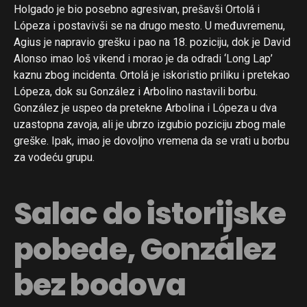
Holgado je bio posebno agresivan, prešavši Ortolá i
Lópeza i postavivši se na drugo mesto. U međuvremenu,
Agius je napravio grešku i pao na 18. poziciju, dok je David
Alonso imao loš vikend i morao je da odradi ‘Long Lap’
kaznu zbog incidenta. Ortolá je iskoristio priliku i pretekao
Lópeza, dok su González i Arbolino nastavili borbu.
González je uspeo da pretekne Arbolina i Lópeza u dva
uzastopna zavoja, ali je ubrzo izgubio poziciju zbog male
greške. Ipak, imao je dovoljno vremena da se vrati u borbu
za vodeću grupu.
Salac do istorijske
pobede, González
bez bodova