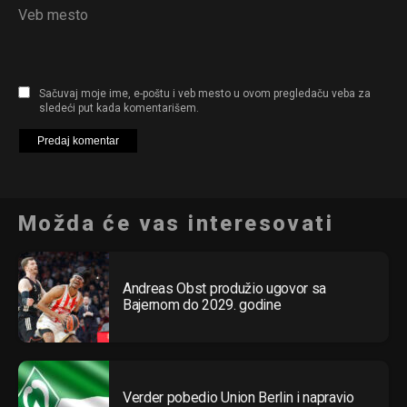
Veb mesto
Sačuvaj moje ime, e-poštu i veb mesto u ovom pregledaču veba za
sledeći put kada komentarišem.
Možda će vas interesovati
Andreas Obst produžio ugovor sa
Bajernom do 2029. godine
Verder pobedio Union Berlin i napravio