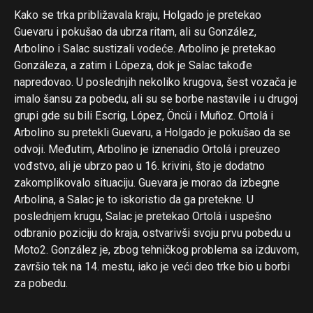
Kako se trka približavala kraju, Holgado je pretekao
Guevaru i pokušao da ubrza ritam, ali su González,
Arbolino i Salac sustizali vodeće. Arbolino je pretekao
Gonzáleza, a zatim i Lópeza, dok je Salac takođe
napredovao. U poslednjih nekoliko krugova, šest vozača je
imalo šansu za pobedu, ali su se borbe nastavile i u drugoj
grupi gde su bili Escrig, López, Öncü i Muñoz. Ortolá i
Arbolino su pretekli Guevaru, a Holgado je pokušao da se
odvoji. Međutim, Arbolino je iznenadio Ortolá i preuzeo
vođstvo, ali je ubrzo pao u 16. krivini, što je dodatno
zakomplikovalo situaciju. Guevara je morao da izbegne
Arbolina, a Salac je to iskoristio da ga pretekne. U
poslednjem krugu, Salac je pretekao Ortolá i uspešno
odbranio poziciju do kraja, ostvarivši svoju prvu pobedu u
Moto2. González je, zbog tehničkog problema sa izduvom,
završio tek na 14. mestu, iako je veći deo trke bio u borbi
za pobedu.