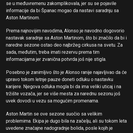
se u međuvremenu zakomplikovala, jer su se pojavile
informacije da bi Španac mogao da nastavi saradnju sa
Aston Martinom.
Prema najnovijim navodima, Alonso je navodno dogovorio
nastavak saradnje sa Aston Martinom, što bi značilo da bi i
naredne sezone ostao deo najbržeg cirkusa na svetu. Za
sada, međutim, treba imati rezervu prema tim
informacijama jer zvanična potvrda još nije stigla.
Posebno je zanimljivo što je Alonso ranije najavljivao da će
upravo tokom letnje pauze doneti odluku o nastavku
karijere. Njegova odluka mogla bi da ima veliki uticaj i na
tržište vozača, jer se više mesta za narednu sezonu još
uvek dovodi u vezu sa mogućim promenama.
Aston Martin se ove sezone suočio sa velikim
problemima. Ekipa je dugo bila na začelju, ali su tokom leta
uvedene značajne nadogradnje bolida, posle kojih je