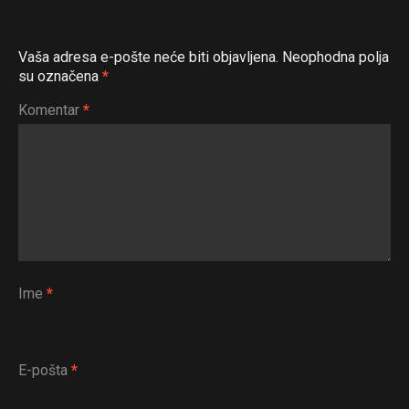
Vaša adresa e-pošte neće biti objavljena.
Neophodna polja
su označena
*
Komentar
*
Ime
*
E-pošta
*