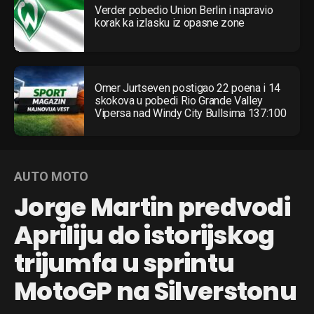
Verder pobedio Union Berlin i napravio
korak ka izlasku iz opasne zone
Omer Jurtseven postigao 22 poena i 14
skokova u pobedi Rio Grande Valley
Vipersa nad Windy City Bullsima 137:100
AUTO MOTO
Jorge Martin predvodi
Apriliju do istorijskog
trijumfa u sprintu
MotoGP na Silverstonu