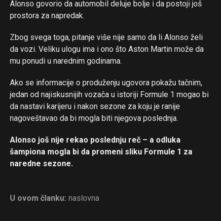
Alonso govorio da automobil deluje bolje i da postoji još
prostora za napredak.
Zbog svega toga, pitanje više nije samo da li Alonso želi
da vozi. Veliku ulogu ima i ono što Aston Martin može da
mu ponudi u narednim godinama.
Ako se informacije o produženju ugovora pokažu tačnim,
jedan od najiskusnijih vozača u istoriji Formule 1 mogao bi
da nastavi karijeru i nakon sezone za koju je ranije
nagoveštavao da bi mogla biti njegova poslednja.
Alonso još nije rekao poslednju reč – a odluka
šampiona mogla bi da promeni sliku Formule 1 za
naredne sezone.
U ovom članku:
naslovna