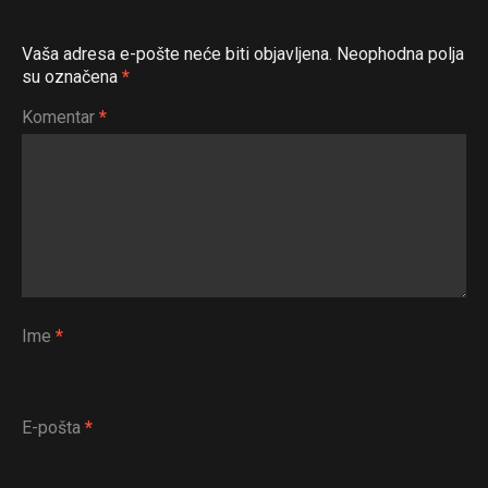
Vaša adresa e-pošte neće biti objavljena.
Neophodna polja
su označena
*
Komentar
*
Ime
*
E-pošta
*