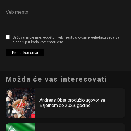
Veb mesto
Sačuvaj moje ime, e-poštu i veb mesto u ovom pregledaču veba za
sledeći put kada komentarišem.
Možda će vas interesovati
Andreas Obst produžio ugovor sa
Bajernom do 2029. godine