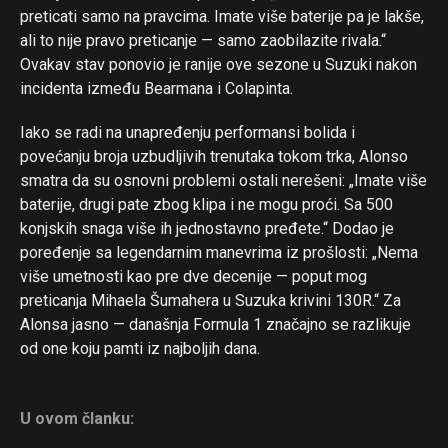
Flipboard
preticati samo na pravcima. Imate više baterije pa je lakše,
Reddit
ali to nije pravo preticanje — samo zaobilazite rivala.“
Pinterest
Ovakav stav ponovio je ranije ove sezone u Suzuki nakon
incidenta između Bearmana i Colapinta.
Whatsapp
Email
Iako se radi na unapređenju performansi bolida i
povećanju broja uzbudljivih trenutaka tokom trka, Alonso
smatra da su osnovni problemi ostali nerešeni: „Imate više
baterije, drugi pate zbog klipa i ne mogu proći. Sa 500
konjskih snaga više ih jednostavno pređete.“ Dodao je
poređenje sa legendarnim manevrima iz prošlosti: „Nema
više umetnosti kao pre dve decenije — poput mog
preticanja Mihaela Šumahera u Suzuka krivini 130R.“ Za
Alonsa jasno — današnja Formula 1 značajno se razlikuje
od one koju pamti iz najboljih dana.
U ovom članku: