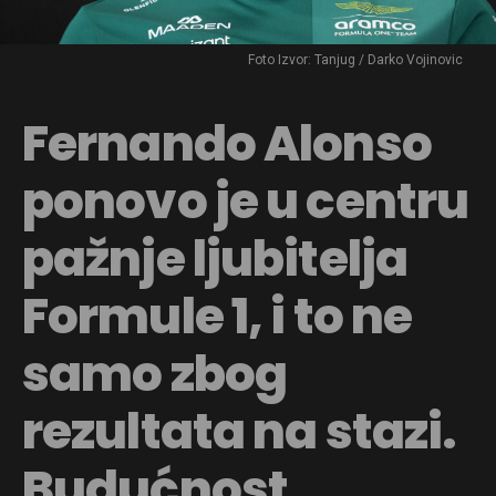
Foto Izvor: Tanjug / Darko Vojinovic
Fernando Alonso
ponovo je u centru
pažnje ljubitelja
Formule 1, i to ne
samo zbog
rezultata na stazi.
Budućnost