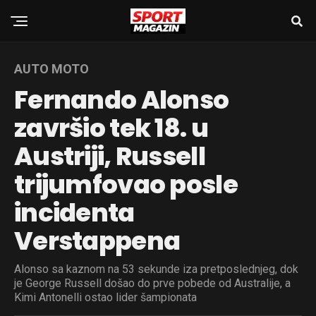
AUTO MOTO
Fernando Alonso
završio tek 18. u
Austriji, Russell
trijumfovao posle
incidenta
Verstappena
Alonso sa kaznom na 53 sekunde iza pretposlednjeg, dok
je George Russell došao do prve pobede od Australije, a
Kimi Antonelli ostao lider šampionata