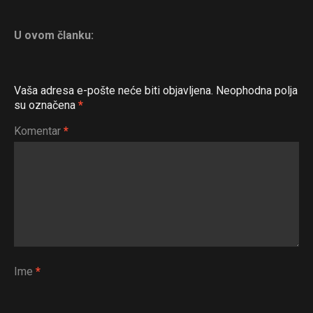
U ovom članku:
Vaša adresa e-pošte neće biti objavljena.
Neophodna polja
su označena
*
Komentar
*
Ime
*