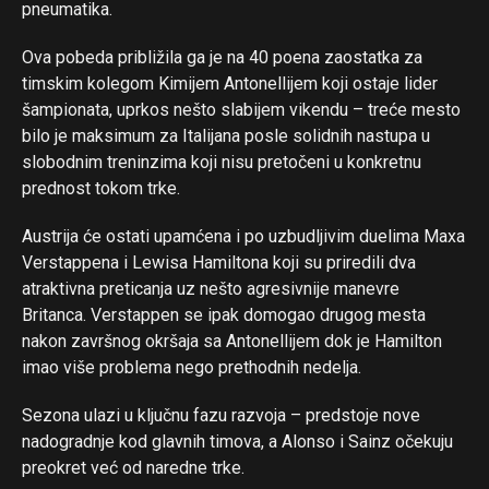
pneumatika.
Ova pobeda približila ga je na 40 poena zaostatka za
timskim kolegom Kimijem Antonellijem koji ostaje lider
šampionata, uprkos nešto slabijem vikendu – treće mesto
bilo je maksimum za Italijana posle solidnih nastupa u
slobodnim treninzima koji nisu pretočeni u konkretnu
prednost tokom trke.
Austrija će ostati upamćena i po uzbudljivim duelima Maxa
Verstappena i Lewisa Hamiltona koji su priredili dva
atraktivna preticanja uz nešto agresivnije manevre
Britanca. Verstappen se ipak domogao drugog mesta
nakon završnog okršaja sa Antonellijem dok je Hamilton
imao više problema nego prethodnih nedelja.
Sezona ulazi u ključnu fazu razvoja – predstoje nove
nadogradnje kod glavnih timova, a Alonso i Sainz očekuju
preokret već od naredne trke.