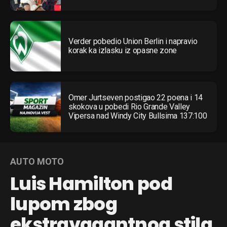
Verder pobedio Union Berlin i napravio
korak ka izlasku iz opasne zone
Omer Jurtseven postigao 22 poena i 14
skokova u pobedi Rio Grande Valley
Vipersa nad Windy City Bullsima 137:100
AUTO MOTO
Luis Hamilton pod
lupom zbog
ekstravagantnog stila