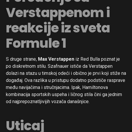
Verstappenom i
reakcije iz sveta
Formule 1
S druge strane,
Max Verstappen
iz Red Bulla poznat je
po diskretnom stilu. Szafnauer ističe da Verstappen
dolazi na stazu u timskoj odeći i obično je prvi koji stiže na
događaj. Ova razlika u pristupu dodatno podstiče rasprave
među navijačima i stručnjacima. Ipak, Hamiltonova
kombinacija sportskih uspeha i ličnog stila čini ga jednim
od najprepoznatljivijih vozača današnjice.
Uticaj