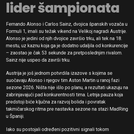
lider šampionata
Fernando Alonso i Carlos Sainz, dvojica španskih vozača u
Formuli 1, imali su težak vikend na Velikoj nagradi Austrije.
Alonso je jedini od njih dvojice završio trku, ali tek na 18.
mestu, uz kaznu koja ga je dodatno udaljila od konkurencije
– zaostao je čak 53 sekunde za pretposlednjim rivalom.
Sainz nije uspeo da završi trku.
Austrija je još jednom potvrdila izazove s kojima se
suočavaju Alonso i njegov tim Aston Martin u ranoj fazi
sezone 2026. Ništa nije išlo po planu, a rezultati ukazuju na
zabrinjavajući pad konkurentnosti tima. Letnja pauza koja
predstoji biće ključna za razvoj bolida i povratak
takmičarskog ritma pre nastavka sezone na stazi MadRing
u Španiji.
Iako su postojali određeni pozitivni signali tokom