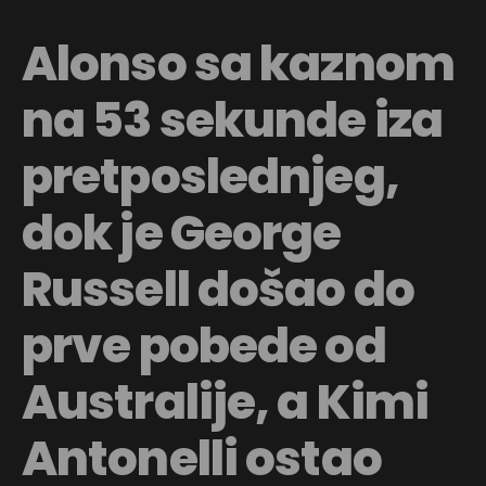
Alonso sa kaznom
na 53 sekunde iza
pretposlednjeg,
dok je George
Russell došao do
prve pobede od
Australije, a Kimi
Antonelli ostao