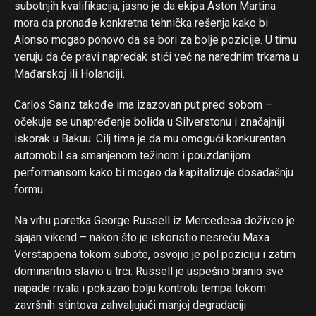
subotnjih kvalifikacija, jasno je da ekipa Aston Martina
mora da pronađe konkretna tehnička rešenja kako bi
Alonso mogao ponovo da se bori za bolje pozicije. U timu
veruju da će pravi napredak stići već na narednim trkama u
Mađarskoj ili Holandiji.
Carlos Sainz takođe ima izazovan put pred sobom –
očekuje se unapređenje bolida u Silverstonu i značajniji
iskorak u Bakuu. Cilj tima je da mu omogući konkurentan
automobil sa smanjenom težinom i pouzdanijom
performansom kako bi mogao da kapitalizuje dosadašnju
formu.
Na vrhu poretka George Russell iz Mercedesa doživeo je
sjajan vikend – nakon što je iskoristio nesreću Maxa
Verstappena tokom subote, osvojio je pol poziciju i zatim
dominantno slavio u trci. Russell je uspešno branio sve
napade rivala i pokazao bolju kontrolu tempa tokom
završnih stintova zahvaljujući manjoj degradaciji