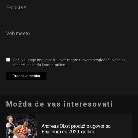
E-pošta
*
Veb mesto
Sačuvaj moje ime, e-poštu i veb mesto u ovom pregledaču veba za
sledeći put kada komentarišem.
Možda će vas interesovati
Andreas Obst produžio ugovor sa
Bajernom do 2029. godine