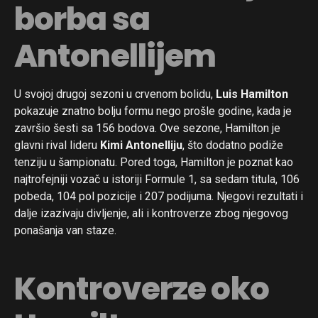
borba sa
Antonellijem
U svojoj drugoj sezoni u crvenom bolidu,
Luis Hamilton
pokazuje znatno bolju formu nego prošle godine, kada je
završio šesti sa 156 bodova. Ove sezone, Hamilton je
glavni rival lideru
Kimi Antonelliju
, što dodatno podiže
tenziju u šampionatu. Pored toga, Hamilton je poznat kao
najtrofejniji vozač u istoriji Formule 1, sa sedam titula, 106
pobeda, 104 pol pozicije i 207 podijuma. Njegovi rezultati i
dalje izazivaju divljenje, ali i kontroverze zbog njegovog
ponašanja van staze.
Kontroverze oko