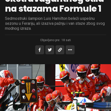
na stazama Formule 1
Sedmostruki šampion Luis Hamilton beleži uspešnu
sezonu u Ferariju, ali izaziva pažnju i van staze zbog svog
modnog izraza.
Objavljeno pre:
18 sati