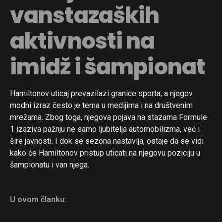
vanstazaških
aktivnosti na
imidž i šampionat
Hamiltonov uticaj prevazilazi granice sporta, a njegov
modni izraz često je tema u medijima i na društvenim
mrežama. Zbog toga, njegova pojava na stazama Formule
1 izaziva pažnju ne samo ljubitelja automobilizma, već i
šire javnosti. I dok se sezona nastavlja, ostaje da se vidi
kako će Hamiltonov pristup uticati na njegovu poziciju u
šampionatu i van njega.
U ovom članku: