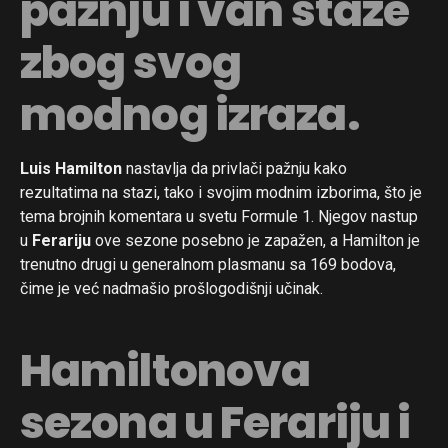
pažnju i van staze
zbog svog
modnog izraza.
Luis Hamilton
nastavlja da privlači pažnju kako
rezultatima na stazi, tako i svojim modnim izborima, što je
tema brojnih komentara u svetu Formule 1. Njegov nastup
u
Ferariju
ove sezone posebno je zapažen, a Hamilton je
trenutno drugi u generalnom plasmanu sa 169 bodova,
čime je već nadmašio prošlogodišnji učinak.
Hamiltonova
sezona u Ferariju i