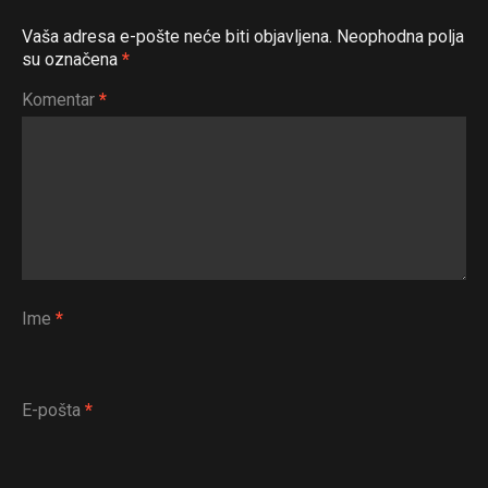
Vaša adresa e-pošte neće biti objavljena.
Neophodna polja
su označena
*
Komentar
*
Ime
*
E-pošta
*