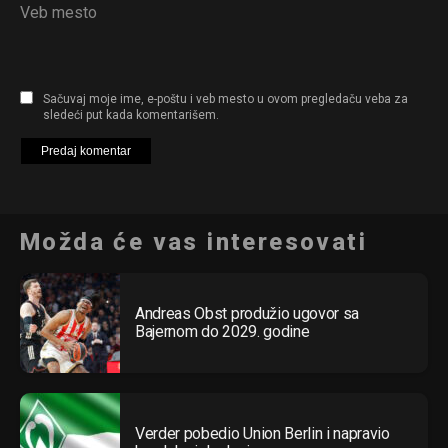
Veb mesto
Sačuvaj moje ime, e-poštu i veb mesto u ovom pregledaču veba za
sledeći put kada komentarišem.
Možda će vas interesovati
Andreas Obst produžio ugovor sa
Bajernom do 2029. godine
Verder pobedio Union Berlin i napravio