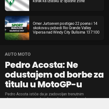
korak ka izlasku iz opasne zone
Omer Jurtseven postigao 22 poena i 14
skokova u pobedi Rio Grande Valley
Vipersa nad Windy City Bullsima 137:100
AUTO MOTO
Pedro Acosta: Ne
odustajem od borbe za
titulu u MotoGP-u
Pedro Acosta ističe da je zadovoljan trenutnim
plasmanom i veruje da još ima šanse za vrh, uprkos
zaostatku od 60 poena.