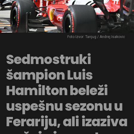
Foto Izvor: Tanjug / Andrej Isakovic
Sedmostruki
šampion Luis
Hamilton beleži
uspešnu sezonu u
Ferariju, ali izaziva