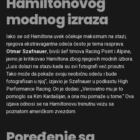
Hamiltonovog
modnog izraza
Iako se od Hamiltona uvek očekuje maksimum na stazi,
njegova ekstravagantna odeća često je tema rasprava.
Otmar Szafnauer
, bivši šef timova Racing Point i Alpine,
javno je kritikovao Hamiltona zbog njegovih modnih izbora.
„Luis dolazi na stazu kada su svi fotografi već prisutni.
Tako može da pokaže svoju neobičnu odeću i bude
fotografisan u njoj“, izjavio je Szafnauer u podkastu High
Performance Racing. On je dodao: „Verovatno mu je to
pomoglo sa Kim Kardašijan, a ona mu pomaže u tome.“ Ova
izjava odnosi se na Hamiltonovu trenutnu vezu sa
poznatom američkom zvezdom.
Poređenje sa