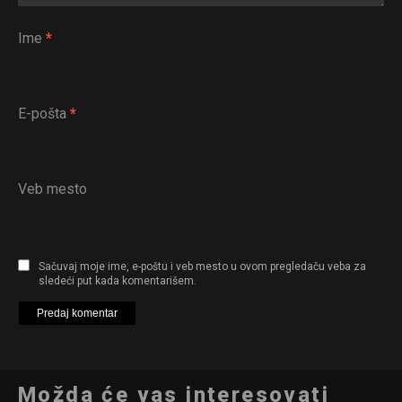
Ime
*
E-pošta
*
Veb mesto
Sačuvaj moje ime, e-poštu i veb mesto u ovom pregledaču veba za
sledeći put kada komentarišem.
Možda će vas interesovati