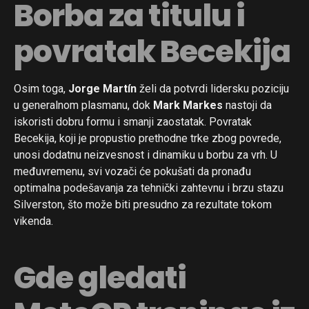
Borba za titulu i
povratak Becekija
Osim toga,
Jorge Martín
želi da potvrdi lidersku poziciju
u generalnom plasmanu, dok
Mark Markes
nastoji da
iskoristi dobru formu i smanji zaostatak. Povratak
Becekija, koji je propustio prethodne trke zbog povrede,
unosi dodatnu neizvesnost i dinamiku u borbu za vrh. U
međuvremenu, svi vozači će pokušati da pronađu
optimalna podešavanja za tehnički zahtevnu i brzu stazu
Silverston, što može biti presudno za rezultate tokom
vikenda.
Gde gledati