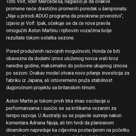
Toto Volf, lider Mercedesa, naglasio je da ovakve
promene neće drastično promeniti poredak u šampionatu:
„Nije u prirodi ADUO programa da preokrene prvenstvo“,
izjavio je Volf. Ipak, očekuje se da će nova pravila
omogućiti Aston Martinu i njihovim vozačima bolje
rezultate tokom ostatka sezone.
Pored produženih razvojnih mogućnosti, Honda će biti
obavezna da dodatni iznos uloženog novca vrati kroz
naredne godine, maksimalno do polovine ukupnog iznosa
po sezoni. Ovakav model otvara novo pitanje investicija za
fabriku iz Japana, ali istovremeno pruža stabilnost
dugoročnom projektu sa britanskim timom.
Aston Martin je tokom prvih trka imao oscilacije u
performansama i suočio se sa kritikama vezanim za
tempo razvoja. U Australiji su se pojavile sumnje nakon
komentara Adriana Njuija, ali tim tvrdi da planiranom
dinamikom napreduje ka ciljevima postavljenim na početku