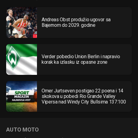
Andreas Obst produžio ugovor sa
Bajernom do 2029. godine
Verder pobedio Union Berlin i napravio
korak ka izlasku iz opasne zone
Omer Jurtseven postigao 22 poena i 14
skokova u pobedi Rio Grande Valley
Vipersa nad Windy City Bullsima 137:100
AUTO MOTO