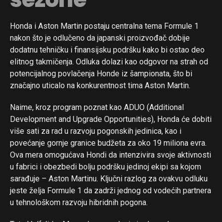
Honda i Aston Martin postaju centralna tema Formule 1
nakon što je odlučeno da japanski proizvođač dobije
dodatnu tehničku i finansijsku podršku kako bi ostao deo
elitnog takmičenja. Odluka dolazi kao odgovor na strah od
potencijalnog povlačenja Honde iz šampionata, što bi
značajno uticalo na konkurentnost tima Aston Martin.
Naime, kroz program poznat kao ADUO (Additional
Development and Upgrade Opportunities), Honda će dobiti
više sati za rad u razvoju pogonskih jedinica, kao i
povećanje gornje granice budžeta za oko 19 miliona evra.
Ova mera omogućava Hondi da intenzivira svoje aktivnosti
u fabrici i obezbedi bolju podršku jedinoj ekipi sa kojom
sarađuje – Aston Martinu. Ključni razlog za ovakvu odluku
jeste želja Formule 1 da zadrži jednog od vodećih partnera
u tehnološkom razvoju hibridnih pogona.