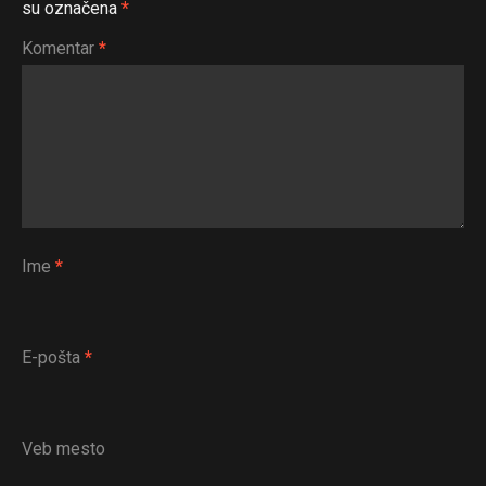
su označena
*
Komentar
*
Flipboard
Ime
*
Reddit
Pinterest
Whatsapp
E-pošta
*
Email
Veb mesto