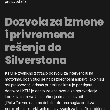
proizvođača.
Dozvola za izmene
i privremena
rešenja do
Silverstona
KTM je zvanično zatražio dozvolu za intervenciju na
motorima, pozivajući se na bezbednosni aspekt. Iako nisu
svi proizvođači odmah pristali, na kraju je postignut
dogovor i KTM je dobio zeleno svetlo za sprovođenje
korektivnih mera. U saopštenju tima se navodi:
„Potvrđujemo da smo dobili potrebnu saglasnost za
sprovođenje korektivnih mera vezanih za tehnički problem