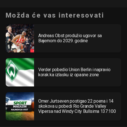
Možda će vas interesovati
Andreas Obst produžio ugovor sa
Bajernom do 2029. godine
Verder pobedio Union Berlin i napravio
korak ka izlasku iz opasne zone
Omer Jurtseven postigao 22 poena i 14
skokova u pobedi Rio Grande Valley
Vipersa nad Windy City Bullsima 137:100