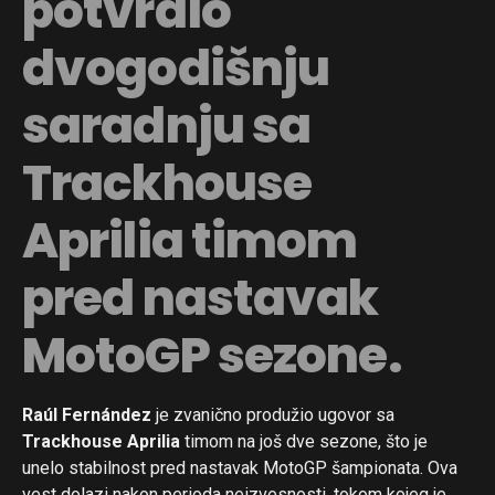
potvrdio
dvogodišnju
saradnju sa
Trackhouse
Aprilia timom
pred nastavak
MotoGP sezone.
Raúl Fernández
je zvanično produžio ugovor sa
Trackhouse Aprilia
timom na još dve sezone, što je
unelo stabilnost pred nastavak MotoGP šampionata. Ova
vest dolazi nakon perioda neizvesnosti, tokom kojeg je