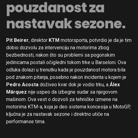
pouzdanost za
nastavak sezone.
Pit Beirer
, direktor
KTM
motorsporta, potvrdio je da je tim
dobio dozvolu za intervenciju na motorima zbog
bezbednosti, nakon što su problemi sa pogonskim
jedinicama postali očigledni tokom trke u Barseloni. Ova
odluka dolazi u trenutku kada je pouzdanost motora bila
pod znakom pitanja, posebno nakon incidenta u kojem je
Pedro Acosta
doživeo kvar dok je vodio trku, a
Álex
Márquez
nije uspeo da izbegne sudar sa njegovom
mašinom. Ova vest o dozvoli za tehničke izmene na
motorima KTM-a, koja je deo sistema koncesija u MotoGP,
ključna je za nastavak sezone i direktno utiče na
performanse tima.