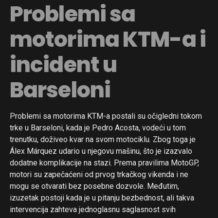
Problemi sa
motorima KTM-a i
incident u
Barseloni
Problemi sa motorima KTM-a postali su očigledni tokom
trke u Barseloni, kada je Pedro Acosta, vodeći u tom
trenutku, doživeo kvar na svom motociklu. Zbog toga je
Álex Márquez udario u njegovu mašinu, što je izazvalo
dodatne komplikacije na stazi. Prema pravilima MotoGP,
motori su zapečaćeni od prvog trkačkog vikenda i ne
mogu se otvarati bez posebne dozvole. Međutim,
izuzetak postoji kada je u pitanju bezbednost, ali takva
intervencija zahteva jednoglasnu saglasnost svih