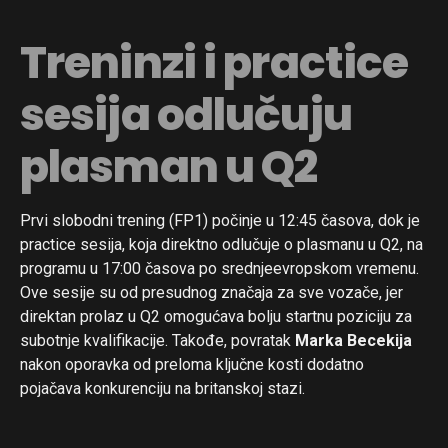
Treninzi i practice
sesija odlučuju
plasman u Q2
Prvi slobodni trening (FP1) počinje u 12:45 časova, dok je
practice sesija, koja direktno odlučuje o plasmanu u Q2, na
programu u 17:00 časova po srednjeevropskom vremenu.
Ove sesije su od presudnog značaja za sve vozače, jer
direktan prolaz u Q2 omogućava bolju startnu poziciju za
subotnje kvalifikacije. Takođe, povratak
Marka Becekija
nakon oporavka od preloma ključne kosti dodatno
pojačava konkurenciju na britanskoj stazi.