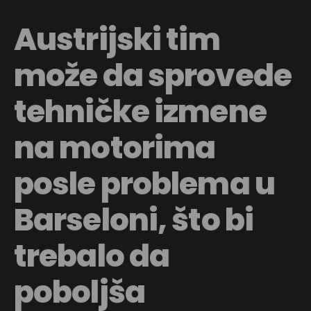
Austrijski tim
može da sprovede
tehničke izmene
na motorima
posle problema u
Barseloni, što bi
trebalo da
poboljša