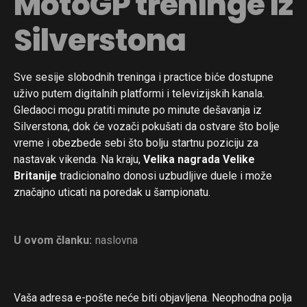
MotoGP treninge iz
Silverstona
Sve sesije slobodnih treninga i practice biće dostupne
uživo putem digitalnih platformi i televizijskih kanala.
Gledaoci mogu pratiti minute po minute dešavanja iz
Silverstona, dok će vozači pokušati da ostvare što bolje
vreme i obezbede sebi što bolju startnu poziciju za
nastavak vikenda. Na kraju,
Velika nagrada Velike
Britanije
tradicionalno donosi uzbudljive duele i može
značajno uticati na poredak u šampionatu.
U ovom članku:
naslovna
Vaša adresa e-pošte neće biti objavljena.
Neophodna polja