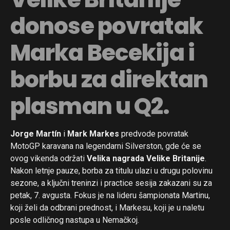
donose povratak
Marka Becekija i
borbu za direktan
plasman u Q2.
Jorge Martín
i
Mark Markes
predvode povratak
MotoGP karavana na legendarni Silverston, gde će se
ovog vikenda održati
Velika nagrada Velike Britanije
.
Nakon letnje pauze, borba za titulu ulazi u drugu polovinu
sezone, a ključni treninzi i practice sesija zakazani su za
petak, 7. avgusta. Fokus je na lideru šampionata Martinu,
koji želi da odbrani prednost, i Markesu, koji je u naletu
posle odličnog nastupa u Nemačkoj.