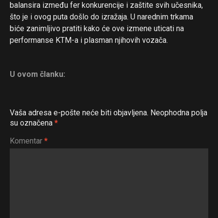
balansira između fer konkurencije i zaštite svih učesnika,
što je i ovog puta došlo do izražaja. U narednim trkama
biće zanimljivo pratiti kako će ove izmene uticati na
performanse KTM-a i plasman njihovih vozača.
U ovom članku:
Vaša adresa e-pošte neće biti objavljena.
Neophodna polja
su označena
*
Komentar
*