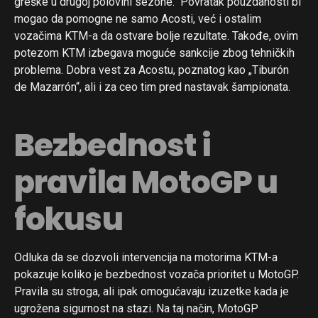
greške u drugoj polovini sezone.“ Povratak pouzdanosti bi
mogao da pomogne ne samo Acosti, već i ostalim
vozačima KTM-a da ostvare bolje rezultate. Takođe, ovim
potezom KTM izbegava moguće sankcije zbog tehničkih
problema. Dobra vest za Acostu, poznatog kao „Tiburón
de Mazarrón“, ali i za ceo tim pred nastavak šampionata.
Bezbednost i
pravila MotoGP u
fokusu
Odluka da se dozvoli intervencija na motorima KTM-a
pokazuje koliko je bezbednost vozača prioritet u MotoGP.
Pravila su stroga, ali ipak omogućavaju izuzetke kada je
ugrožena sigurnost na stazi. Na taj način, MotoGP