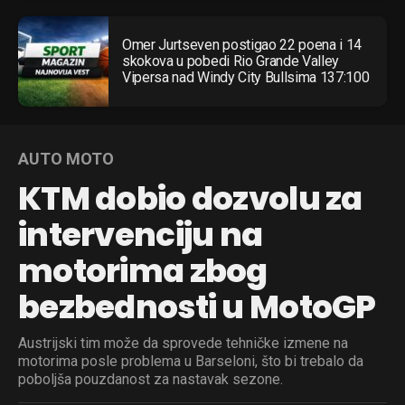
Omer Jurtseven postigao 22 poena i 14
skokova u pobedi Rio Grande Valley
Vipersa nad Windy City Bullsima 137:100
AUTO MOTO
KTM dobio dozvolu za
intervenciju na
motorima zbog
bezbednosti u MotoGP
Austrijski tim može da sprovede tehničke izmene na
motorima posle problema u Barseloni, što bi trebalo da
poboljša pouzdanost za nastavak sezone.