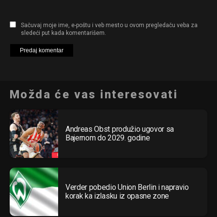
Sačuvaj moje ime, e-poštu i veb mesto u ovom pregledaču veba za
sledeći put kada komentarišem.
Možda će vas interesovati
Andreas Obst produžio ugovor sa
Bajernom do 2029. godine
Verder pobedio Union Berlin i napravio
korak ka izlasku iz opasne zone