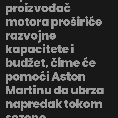
proizvođač
motora proširiće
razvojne
kapacitete i
budžet, čime će
pomoći Aston
Martinu da ubrza
napredak tokom
sezone