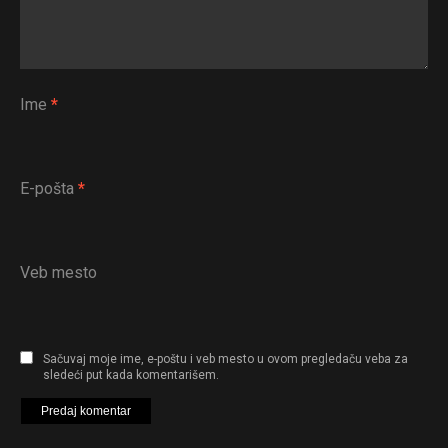
Ime
*
E-pošta
*
Veb mesto
Sačuvaj moje ime, e-poštu i veb mesto u ovom pregledaču veba za
sledeći put kada komentarišem.