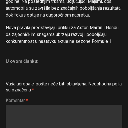
godine. Na poslednjim trkama, uključujući Majami, oba
automobila su završila bez značajnih poboljšanja rezultata,
dok fokus ostaje na dugoročnom napretku.
Nova pravila predstavljaju priliku za Aston Martin i Hondu
da zajedničkim snagama ubrzaju razvoj i poboljšaju
konkurentnost u nastavku aktuelne sezone Formule 1.
Flipboard
Reddit
U ovom članku:
Pinterest
Whatsapp
Vaša adresa e-pošte neće biti objavljena.
Neophodna polja
Email
su označena
*
Komentar
*