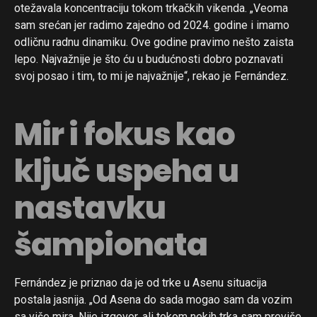
otežavala koncentraciju tokom trkačkih vikenda. „Veoma
sam srećan jer radimo zajedno od 2024. godine i imamo
odličnu radnu dinamiku. Ove godine pravimo nešto zaista
lepo. Najvažnije je što ću u budućnosti dobro poznavati
svoj posao i tim, to mi je najvažnije“, rekao je Fernández.
Mir i fokus kao
ključ uspeha u
nastavku
šampionata
Fernández je priznao da je od trke u Asenu situacija
postala jasnija. „Od Asena do sada mogao sam da vozim
sa više mira. Nije izgovor, ali tokom nekih trka sam previše