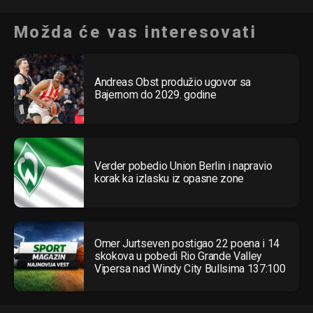
Možda će vas interesovati
Andreas Obst produžio ugovor sa
Bajernom do 2029. godine
Verder pobedio Union Berlin i napravio
korak ka izlasku iz opasne zone
Omer Jurtseven postigao 22 poena i 14
skokova u pobedi Rio Grande Valley
Vipersa nad Windy City Bullsima 137:100