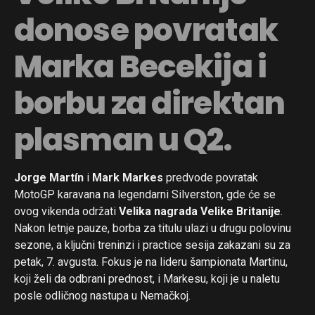
donose povratak
Marka Becekija i
borbu za direktan
plasman u Q2.
Jorge Martín
i
Mark Markes
predvode povratak
MotoGP karavana na legendarni Silverston, gde će se
ovog vikenda održati
Velika nagrada Velike Britanije
.
Nakon letnje pauze, borba za titulu ulazi u drugu polovinu
sezone, a ključni treninzi i practice sesija zakazani su za
petak, 7. avgusta. Fokus je na lideru šampionata Martinu,
koji želi da odbrani prednost, i Markesu, koji je u naletu
posle odličnog nastupa u Nemačkoj.