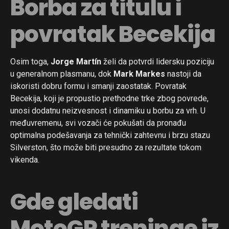
Borba za titulu i
povratak Becekija
Osim toga,
Jorge Martín
želi da potvrdi lidersku poziciju
u generalnom plasmanu, dok
Mark Markes
nastoji da
iskoristi dobru formu i smanji zaostatak. Povratak
Becekija, koji je propustio prethodne trke zbog povrede,
unosi dodatnu neizvesnost i dinamiku u borbu za vrh. U
međuvremenu, svi vozači će pokušati da pronađu
optimalna podešavanja za tehnički zahtevnu i brzu stazu
Silverston, što može biti presudno za rezultate tokom
vikenda.
Gde gledati
MotoGP treninge iz