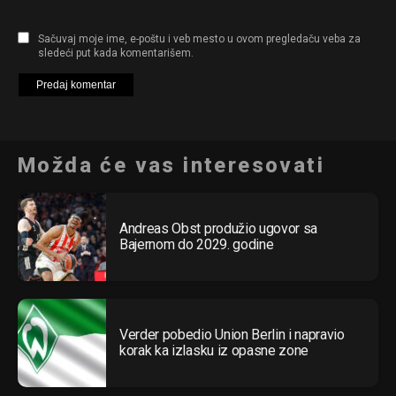
Sačuvaj moje ime, e-poštu i veb mesto u ovom pregledaču veba za
sledeći put kada komentarišem.
Možda će vas interesovati
Andreas Obst produžio ugovor sa
Bajernom do 2029. godine
Verder pobedio Union Berlin i napravio
korak ka izlasku iz opasne zone