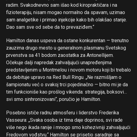
radim. Svakodnevno sam išao kod kiropraktičara i na
fizioterapiju, nisam mogao normalno da spavam, uzimao
sam analgetike i primao injekcije kako bih olakšao stanje.
Dao sam sve od sebe da to prevaziđem.“
Hamilton danas uspeva da ostane konkurentan — trenutno
zauzima drugo mesto u generalnom plasmanu Svetskog
prvenstva sa 41 bodom zaostatka za Antonellijem.
Očekuje dalji napredak zahvaljujući unapređenjima
predstavljenim u Montmelou i novom motoru koji bi trebalo
da debituje upravo na Red Bull Ringu. „Ne razmišljam o
šampionatu već o svakoj trci pojedinačno — bitno mi je da
tim funkcioniše kao prošlog vikenda: strategija, boksovi…
svi smo sinhronizovani“, poručio je Hamilton.
Posebno ističe radnu atmosferu i liderstvo Frederika
Vasseura: „Svaka osoba iz tima daje doprinos, svi rade
više nego ikada ranije i mnogo smo kohezivniji zahvaljujući
Fredovom vođstvu.“ Hamilton se prisetio saradnje sa