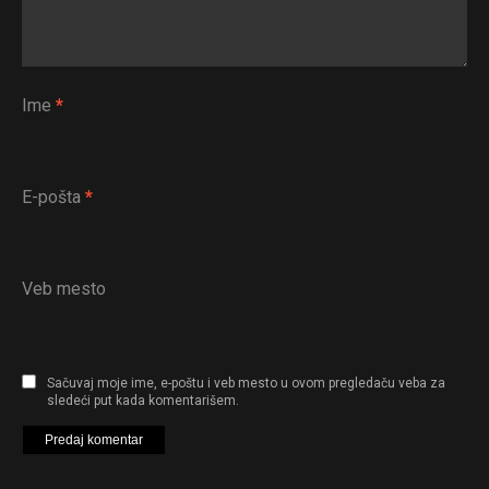
Ime
*
E-pošta
*
Veb mesto
Sačuvaj moje ime, e-poštu i veb mesto u ovom pregledaču veba za
sledeći put kada komentarišem.