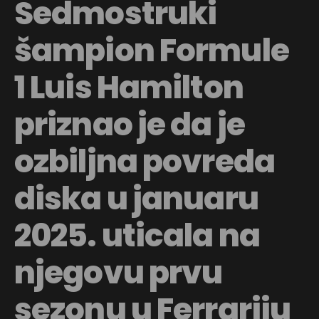
Sedmostruki
šampion Formule
1 Luis Hamilton
priznao je da je
ozbiljna povreda
diska u januaru
2025. uticala na
njegovu prvu
sezonu u Ferrariju