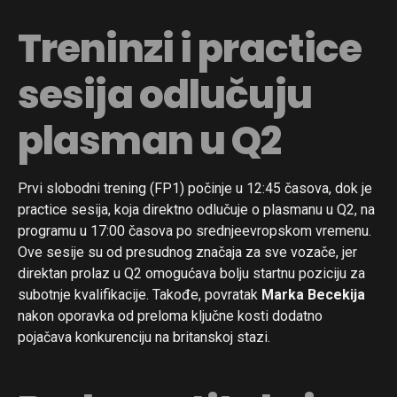
Treninzi i practice
sesija odlučuju
plasman u Q2
Prvi slobodni trening (FP1) počinje u 12:45 časova, dok je
practice sesija, koja direktno odlučuje o plasmanu u Q2, na
programu u 17:00 časova po srednjeevropskom vremenu.
Ove sesije su od presudnog značaja za sve vozače, jer
direktan prolaz u Q2 omogućava bolju startnu poziciju za
subotnje kvalifikacije. Takođe, povratak
Marka Becekija
nakon oporavka od preloma ključne kosti dodatno
pojačava konkurenciju na britanskoj stazi.