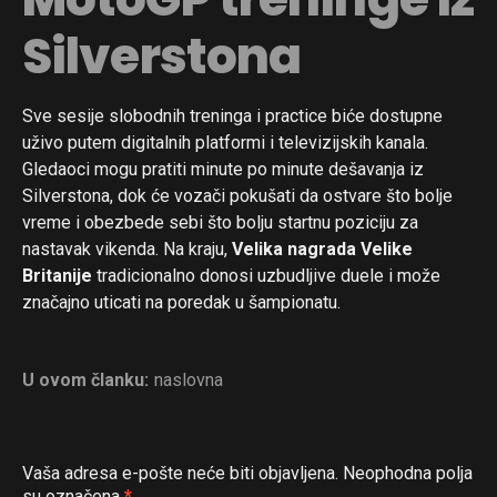
Silverstona
Sve sesije slobodnih treninga i practice biće dostupne
uživo putem digitalnih platformi i televizijskih kanala.
Gledaoci mogu pratiti minute po minute dešavanja iz
Silverstona, dok će vozači pokušati da ostvare što bolje
vreme i obezbede sebi što bolju startnu poziciju za
nastavak vikenda. Na kraju,
Velika nagrada Velike
Britanije
tradicionalno donosi uzbudljive duele i može
značajno uticati na poredak u šampionatu.
U ovom članku:
naslovna
Vaša adresa e-pošte neće biti objavljena.
Neophodna polja
su označena
*