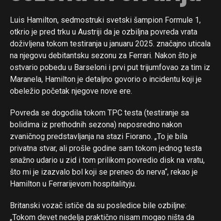
Luis Hamilton, sedmostruki svetski šampion Formule 1,
otkrio je pred trku u Austriji da je ozbiljna povreda vrata
doživljena tokom testiranja u januaru 2025. značajno uticala
na njegovu debitantsku sezonu za Ferrari. Nakon što je
ostvario pobedu u Barseloni i prvi put trijumfovao za tim iz
Maranela, Hamilton je detaljno govorio o incidentu koji je
obeležio početak njegove nove ere.
Povreda se dogodila tokom TPC testa (testiranje sa
bolidima iz prethodnih sezona) neposredno nakon
zvaničnog predstavljanja na stazi Fiorano. „To je bila
privatna stvar, ali prošle godine sam tokom jednog testa
snažno udario u zid i tom prilikom povredio disk na vratu,
što mi je izazvalo bol koji se preneo do nerva“, rekao je
Hamilton u Ferrarijevom hospitalityju.
Britanski vozač ističe da su posledice bile ozbiljne:
„Tokom devet nedelja praktično nisam mogao ništa da