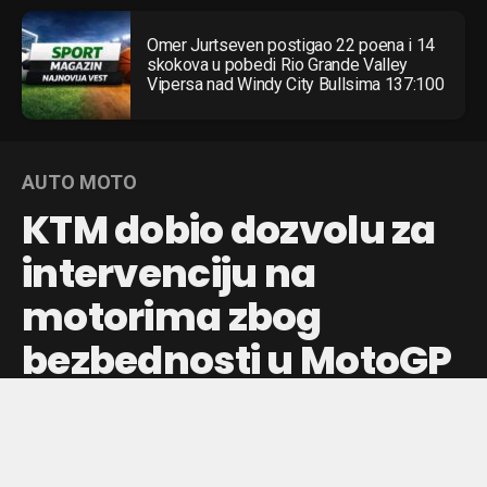
Omer Jurtseven postigao 22 poena i 14
skokova u pobedi Rio Grande Valley
Vipersa nad Windy City Bullsima 137:100
AUTO MOTO
KTM dobio dozvolu za
intervenciju na
motorima zbog
bezbednosti u MotoGP
Austrijski tim može da sprovede tehničke izmene na
motorima posle problema u Barseloni, što bi trebalo da
poboljša pouzdanost za nastavak sezone.