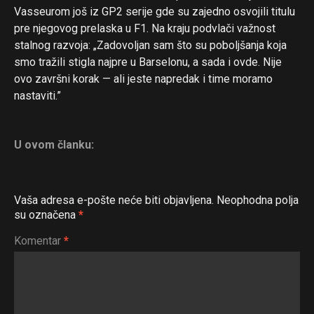
Vasseurom još iz GP2 serije gde su zajedno osvojili titulu
pre njegovog prelaska u F1. Na kraju podvlači važnost
stalnog razvoja: „Zadovoljan sam što su poboljšanja koja
smo tražili stigla najpre u Barselonu, a sada i ovde. Nije
ovo završni korak — ali jeste napredak i time moramo
nastaviti.”
U ovom članku:
Vaša adresa e-pošte neće biti objavljena.
Neophodna polja
su označena
*
Komentar
*