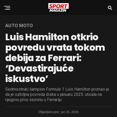
AUTO MOTO
Luis Hamilton otkrio
povredu vrata tokom
debija za Ferrari:
‘Devastirajuće
iskustvo’
Sedmostruki šampion Formule 1 Luis Hamilton priznao je
da je ozbiljna povreda diska u januaru 2025. uticala na
njegovu prvu sezonu u Ferrariju
Objavljeno pre:
jun 26, 2026