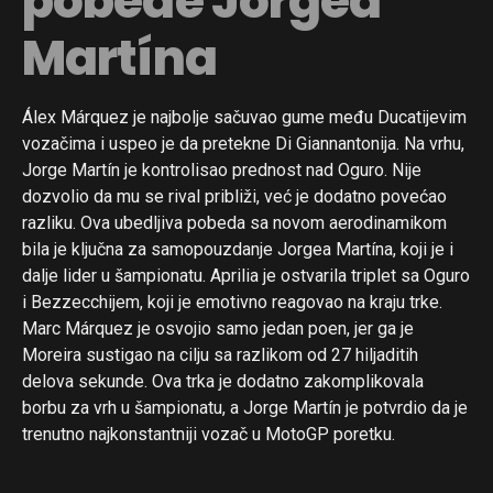
pobede Jorgea
Martína
Álex Márquez je najbolje sačuvao gume među Ducatijevim
vozačima i uspeo je da pretekne Di Giannantonija. Na vrhu,
Jorge Martín je kontrolisao prednost nad Oguro. Nije
dozvolio da mu se rival približi, već je dodatno povećao
razliku. Ova ubedljiva pobeda sa novom aerodinamikom
bila je ključna za samopouzdanje Jorgea Martína, koji je i
dalje lider u šampionatu. Aprilia je ostvarila triplet sa Oguro
i Bezzecchijem, koji je emotivno reagovao na kraju trke.
Marc Márquez je osvojio samo jedan poen, jer ga je
Moreira sustigao na cilju sa razlikom od 27 hiljaditih
delova sekunde. Ova trka je dodatno zakomplikovala
borbu za vrh u šampionatu, a Jorge Martín je potvrdio da je
trenutno najkonstantniji vozač u MotoGP poretku.