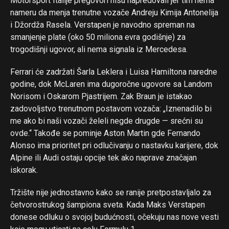
Motorsport Italije pregovori nisu napredovali jer tim nema
nameru da menja trenutne vozače Andreju Kimija Antonelija
i Džordža Rasela. Verstapen je navodno spreman na
smanjenje plate (oko 50 miliona evra godišnje) za
trogodišnji ugovor, ali nema signala iz Mercedesa.
Ferrari će zadržati Šarla Leklera i Luisa Hamiltona naredne
godine, dok McLaren ima dugoročne ugovore sa Landom
Norisom i Oskarom Pjastrijem. Zak Braun je istakao
zadovoljstvo trenutnom postavom vozača: „Iznenadilo bi
me ako bi naši vozači želeli negde drugde — srećni su
ovde.“ Takođe se pominje Aston Martin gde Fernando
Alonso ima prioritet pri odlučivanju o nastavku karijere, dok
Alpine ili Audi ostaju opcije tek ako naprave značajan
iskorak.
Tržište nije jednostavno kako se ranije pretpostavljalo za
četvorostrukog šampiona sveta. Kada Maks Verstapen
donese odluku o svojoj budućnosti, očekuju nas nove vesti