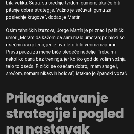
bila velika. Sutra, sa srednje tvrdom gumom, trka će biti
pitanje dobre strategije. Važno je sačuvati gumu za
poslednje krugove“, dodao je Martín.
Osim tehničkih izazova, Jorge Martín je priznao i psihički
umor. „Moram da kažem da sam malo umoran; psihički se
osećam iscrpljeno, jer je ovo leto bilo veoma naporno.
Prava pauza za mene biće sledeće nedelje. Treba mi
nekoliko dana bez treninga, jer koliko god da volim vožnju,
telo to oseća. Fizički se osećam dobro, imam snage i,
srećom, nemam nikakvih bolova“, istakao je španski vozač.
Prilagođavanje
strategije i pogled
na nastavak