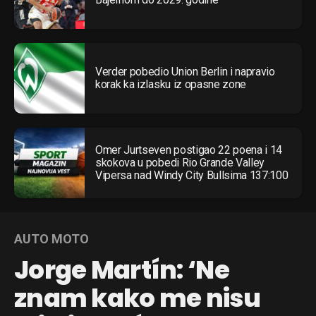
Flipboard
Reddit
Verder pobedio Union Berlin i napravio
Pinterest
korak ka izlasku iz opasne zone
Whatsapp
Email
Omer Jurtseven postigao 22 poena i 14
skokova u pobedi Rio Grande Valley
Vipersa nad Windy City Bullsima 137:100
AUTO MOTO
Jorge Martín: ‘Ne
znam kako me nisu