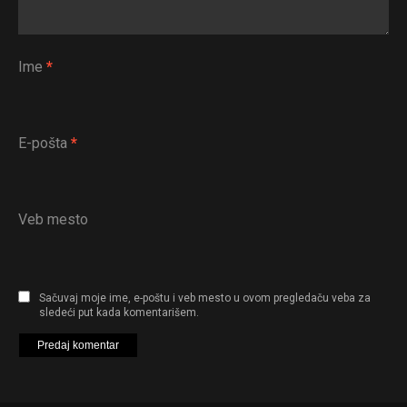
Ime
*
E-pošta
*
Veb mesto
Sačuvaj moje ime, e-poštu i veb mesto u ovom pregledaču veba za
sledeći put kada komentarišem.