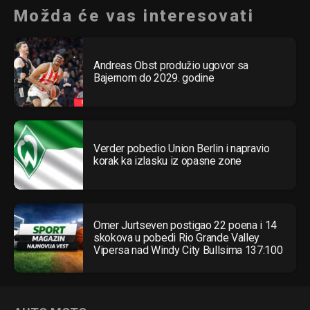
Možda će vas interesovati
Andreas Obst produžio ugovor sa
Bajernom do 2029. godine
Verder pobedio Union Berlin i napravio
korak ka izlasku iz opasne zone
Omer Jurtseven postigao 22 poena i 14
skokova u pobedi Rio Grande Valley
Vipersa nad Windy City Bullsima 137:100