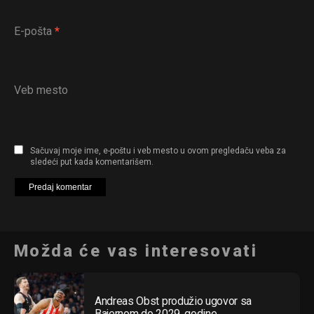
E-pošta
*
Veb mesto
Sačuvaj moje ime, e-poštu i veb mesto u ovom pregledaču veba za
sledeći put kada komentarišem.
Možda će vas interesovati
Andreas Obst produžio ugovor sa
Bajernom do 2029. godine