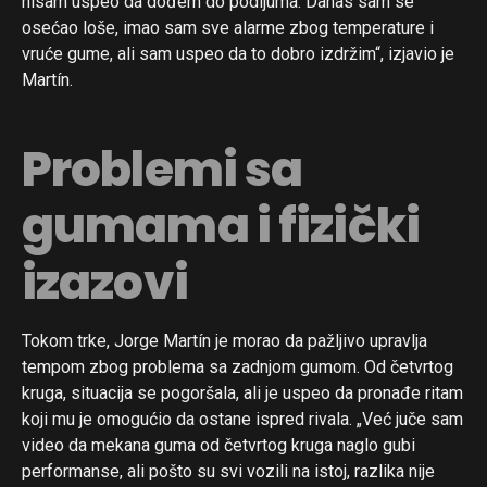
nisam uspeo da dođem do podijuma. Danas sam se
osećao loše, imao sam sve alarme zbog temperature i
vruće gume, ali sam uspeo da to dobro izdržim“, izjavio je
Martín.
Problemi sa
gumama i fizički
izazovi
Tokom trke, Jorge Martín je morao da pažljivo upravlja
tempom zbog problema sa zadnjom gumom. Od četvrtog
kruga, situacija se pogoršala, ali je uspeo da pronađe ritam
koji mu je omogućio da ostane ispred rivala. „Već juče sam
video da mekana guma od četvrtog kruga naglo gubi
performanse, ali pošto su svi vozili na istoj, razlika nije