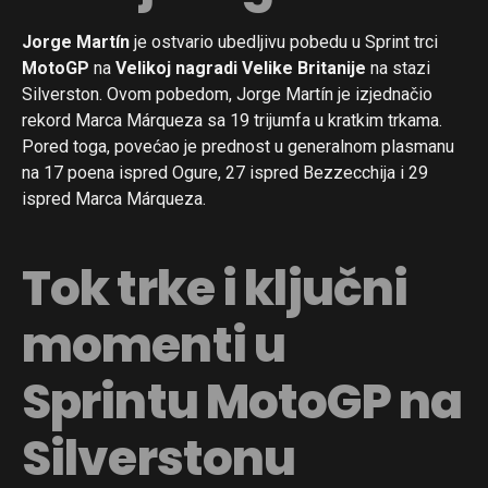
Jorge Martín
je ostvario ubedljivu pobedu u Sprint trci
MotoGP
na
Velikoj nagradi Velike Britanije
na stazi
Silverston. Ovom pobedom, Jorge Martín je izjednačio
rekord Marca Márqueza sa 19 trijumfa u kratkim trkama.
Pored toga, povećao je prednost u generalnom plasmanu
na 17 poena ispred Ogure, 27 ispred Bezzecchija i 29
ispred Marca Márqueza.
Tok trke i ključni
momenti u
Sprintu MotoGP na
Silverstonu