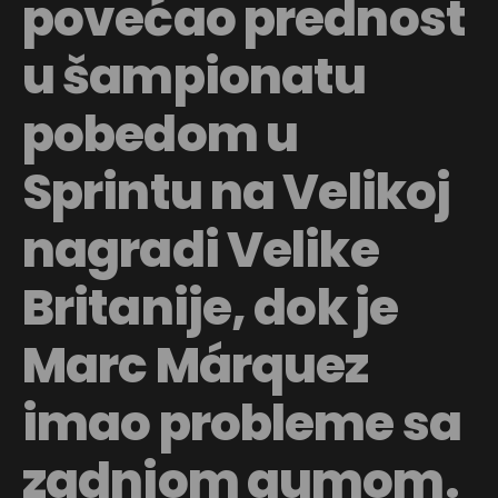
povećao prednost
u šampionatu
pobedom u
Sprintu na Velikoj
nagradi Velike
Britanije, dok je
Marc Márquez
imao probleme sa
zadnjom gumom.