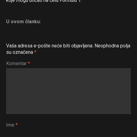
koje mogu uticati na celu Formulu 1.
U ovom članku:
Vaša adresa e-pošte neće biti objavljena.
Neophodna polja
su označena
*
Komentar
*
Ime
*