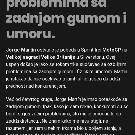
problemima sa
zadnjom gumom i
umoru.
Jorge Martín
ostvario je pobedu u Sprint trci
MotoGP
na
Velikoj nagradi Velike Britanije
u Silverstonu. Ovaj
uspeh došao je iako se tokom trke suočavao sa ozbiljnim
problemima sa zadnjom gumom i fizičkim umorom. Martín
je istakao da nije očekivao trijumf, ali je uspeo da održi
prednost nad konkurencijom.
Već od četvrtog kruga, Jorge Martín je imao poteškoće sa
zadnjom gumom. Ipak, kako je sam rekao, konkurenti su se
borili sa još većim problemima, što mu je omogućilo da
zadrži distancu. „Ne znam kako me nisu stigli, ne
razumem, jer sam u nekim trkama bio u boljem stanju, a