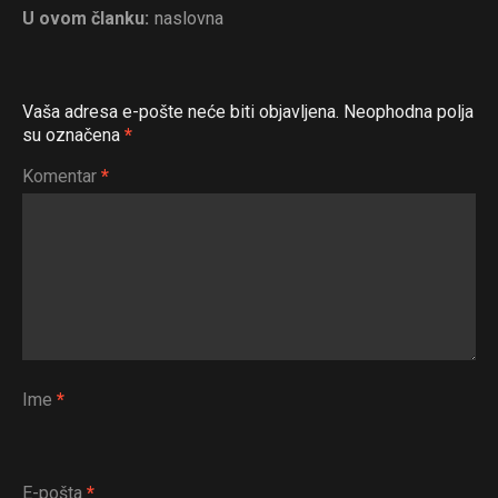
U ovom članku:
naslovna
Vaša adresa e-pošte neće biti objavljena.
Neophodna polja
su označena
*
Komentar
*
Ime
*
E-pošta
*