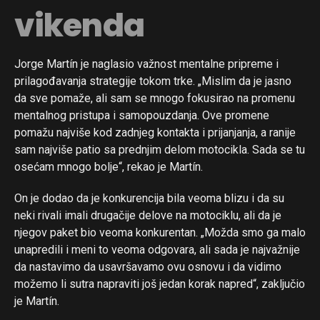
vikenda
Jorge Martín je naglasio važnost mentalne pripreme i
prilagođavanja strategije tokom trke. „Mislim da je jasno
da sve pomaže, ali sam se mnogo fokusirao na promenu
mentalnog pristupa i samopouzdanja. Ove promene
pomažu najviše kod zadnjeg kontakta i prijanjanja, a ranije
sam najviše patio sa prednjim delom motocikla. Sada se tu
osećam mnogo bolje“, rekao je Martín.
On je dodao da je konkurencija bila veoma blizu i da su
neki rivali imali drugačije delove na motociklu, ali da je
njegov paket bio veoma konkurentan. „Možda smo ga malo
unapredili i meni to veoma odgovara, ali sada je najvažnije
da nastavimo da usavršavamo ovu osnovu i da vidimo
možemo li sutra napraviti još jedan korak napred“, zaključio
je Martín.