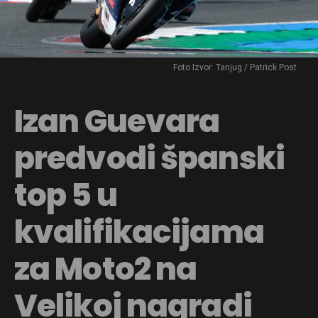
Foto Izvor: Tanjug / Patrick Post
Izan Guevara
predvodi španski
top 5 u
kvalifikacijama
za Moto2 na
Velikoj nagradi