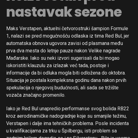
nastavak sezone
Maks Verstapen, aktuelni četvorostruki šampion Formule
1, nalazi se pred mogućnošću odlaska iz tima Red Bul, jer
automatska obnova ugovora zavisi od plasmana među
prva dva mesta do letnje pauze nakon Velike nagrade
Mađarske. Iako su neki izvori sugerisali da bi mogao
iskoristiti klauzulu za izlazak već tada, postoje i
informacije da bi odluka mogla biti odložena do oktobra.
Situacija je postala kompleksna godinu dana nakon prvih
spekulacija o njegovoj budućnosti, ali sada se tržište
vozača značajno promenilo.
Iako je Red Bul unapredio performanse svog bolida RB22
kroz aerodinamičke nadogradnje koje su smanjile težinu,
Verstapen i dalje ima tehničkih problema. Posle incidenta
u kvalifikacijama za trku u Špilbergu, isti problem sa