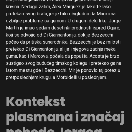
krivina. Nedugo zatim, Álex Márquez je takođe lako
pretekao svog brata, jer je bilo očigledno da Marc ima
ozbiljne probleme sa gumom. U drugom delu trke, Jorge
Martín je imao sedam desetinki prednosti ispred Ogure,
koji se odvojio od Di Giannantonija, dok je Bezzecchi
počeo da pritiska sunarodnika. Bezzecchi je bez milosti
pretekao Di Giannantonija, ali je i njegova zadnja meka
guma, kao i Marcova, počela da popušta. Acosta je brzo
sustigao svog budućeg timskog kolegu i pretekao ga na
istom mestu gde i Bezzecchi. Mir je ponovio taj potez u
pretposlednjem krugu, a Morbidelli u poslednjem.
Kontekst
plasmana i značaj