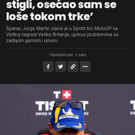
stigli, osećao sam se
loše tokom trke’
Španac Jorge Martín slavio je u Sprint trci MotoGP na
Velikoj nagradi Velike Britanije, uprkos problemima sa
zadnjom gumom i umoru.
Objavljeno pre:
2 sata