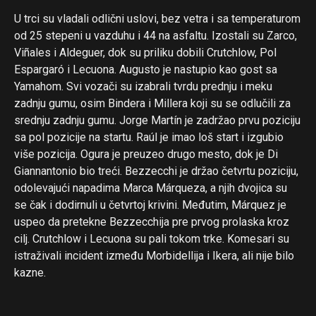
U trci su vladali odlični uslovi, bez vetra i sa temperaturom
od 25 stepeni u vazduhu i 44 na asfaltu. Izostali su Zarco,
Viñales i Aldeguer, dok su priliku dobili Crutchlow, Pol
Espargaró i Lecuona. Augusto je nastupio kao gost sa
Yamahom. Svi vozači su izabrali tvrdu prednju i meku
zadnju gumu, osim Bindera i Millera koji su se odlučili za
srednju zadnju gumu. Jorge Martín je zadržao prvu poziciju
sa pol pozicije na startu. Raúl je imao loš start i izgubio
više pozicija. Ogura je preuzeo drugo mesto, dok je Di
Giannantonio bio treći. Bezzecchi je držao četvrtu poziciju,
odolevajući napadima Marca Márqueza, a njih dvojica su
se čak i dodirnuli u četvrtoj krivini. Međutim, Márquez je
uspeo da pretekne Bezzecchija pre prvog prolaska kroz
cilj. Crutchlow i Lecuona su pali tokom trke. Komesari su
istraživali incident između Morbidellija i Ikera, ali nije bilo
kazne.