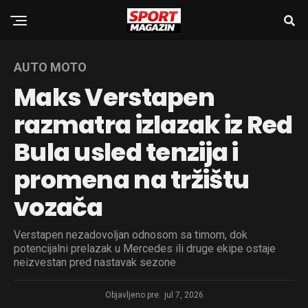
AUTO MOTO
Maks Verstapen
razmatra izlazak iz Red
Bula usled tenzija i
promena na tržištu
vozača
Verstapen nezadovoljan odnosom sa timom, dok
potencijalni prelazak u Mercedes ili druge ekipe ostaje
neizvestan pred nastavak sezone
Objavljeno pre:
jul 7, 2026