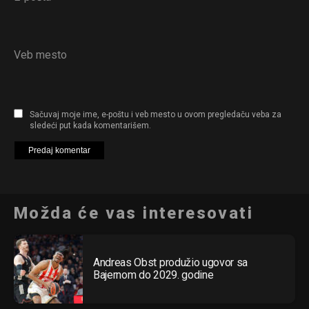
Veb mesto
Sačuvaj moje ime, e-poštu i veb mesto u ovom pregledaču veba za
sledeći put kada komentarišem.
Možda će vas interesovati
Andreas Obst produžio ugovor sa
Bajernom do 2029. godine