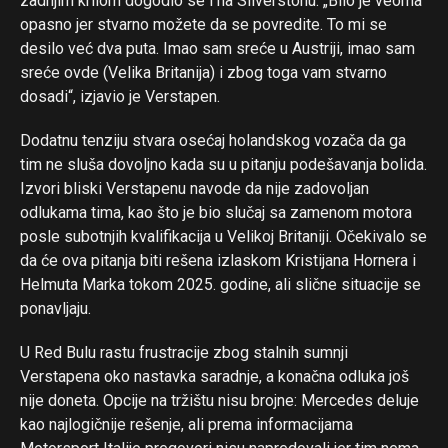
zadnjim krilom dogodio se i na Silverstonu. „Bilo je veoma
opasno jer stvarno možete da se povredite. To mi se
desilo već dva puta. Imao sam sreće u Austriji, imao sam
sreće ovde (Velika Britanija) i zbog toga vam stvarno
dosadi“, izjavio je Verstapen.
Dodatnu tenziju stvara osećaj holandskog vozača da ga
tim ne sluša dovoljno kada su u pitanju podešavanja bolida.
Izvori bliski Verstapenu navode da nije zadovoljan
odlukama tima, kao što je bio slučaj sa zamenom motora
posle subotnjih kvalifikacija u Velikoj Britaniji. Očekivalo se
da će ova pitanja biti rešena izlaskom Kristijana Hornera i
Helmuta Marka tokom 2025. godine, ali slične situacije se
ponavljaju.
U Red Bulu rastu frustracije zbog stalnih sumnji
Verstapena oko nastavka saradnje, a konačna odluka još
nije doneta. Opcije na tržištu nisu brojne: Mercedes deluje
kao najlogičnije rešenje, ali prema informacijama