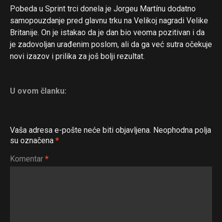
Pobeda u Sprint trci donela je Jorgeu Martínu dodatno
samopouzdanje pred glavnu trku na Velikoj nagradi Velike
Britanije. On je istakao da je dan bio veoma pozitivan i da
je zadovoljan urađenim poslom, ali da ga već sutra očekuje
novi izazov i prilika za još bolji rezultat.
U ovom članku:
Vaša adresa e-pošte neće biti objavljena.
Neophodna polja
su označena
*
Komentar
*