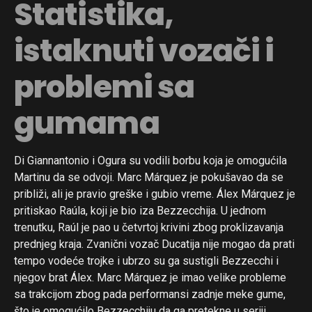
Statistika,
istaknuti vozači i
problemi sa
gumama
Di Giannantonio i Ogura su vodili borbu koja je omogućila
Martinu da se odvoji. Marc Márquez je pokušavao da se
približi, ali je pravio greške i gubio vreme. Álex Márquez je
pritiskao Raúla, koji je bio iza Bezzecchija. U jednom
trenutku, Raúl je pao u četvrtoj krivini zbog proklizavanja
prednjeg kraja. Zvanični vozač Ducatija nije mogao da prati
tempo vodeće trojke i ubrzo su ga sustigli Bezzecchi i
njegov brat Álex. Marc Márquez je imao velike probleme
sa trakcijom zbog pada performansi zadnje meke gume,
što je omogućilo Bezzecchiju da ga pretekne u seriji