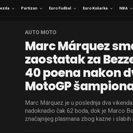
ezda
Partizan
Euro Fudbal
Euro Košarka
NBA
AUTO MOTO
Marc Márquez sm
zaostatak za Bezz
40 poena nakon dv
MotoGP šampiona
Marc Márquez je u poslednja dva vikenda
nadoknadio čak 62 boda, dok je Marco B
značajnijeg plasmana zbog kazne i slabih 