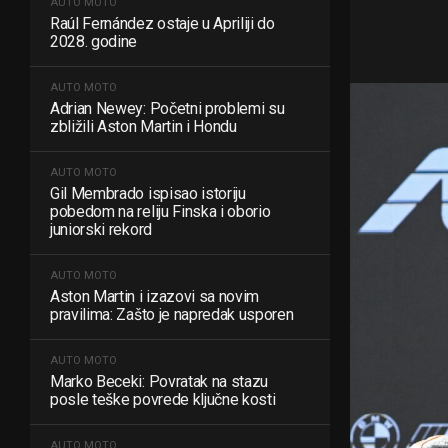
AUTO MOTO
Raúl Fernández ostaje u Apriliji do
2028. godine
AUTO MOTO
Adrian Newey: Početni problemi su
zbližili Aston Martin i Hondu
AUTO MOTO
Gil Membrado ispisao istoriju
pobedom na reliju Finska i oborio
juniorski rekord
AUTO MOTO
Aston Martin i izazovi sa novim
pravilima: Zašto je napredak usporen
AUTO MOTO
Marko Beceki: Povratak na stazu
posle teške povrede ključne kosti
AUTO MOTO