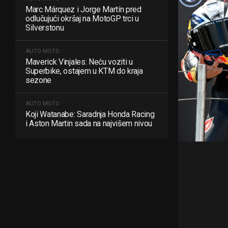
Marc Márquez i Jorge Martín pred
odlučujući okršaj na MotoGP trci u
Silverstonu
AUTO MOTO
Maverick Vinjales: Neću voziti u
Superbike, ostajem u KTM do kraja
sezone
AUTO MOTO
Koji Watanabe: Saradnja Honda Racing
i Aston Martin sada na najvišem nivou