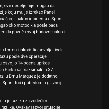
, ove nedelje nije mogao da
zije koju mu je izrekao Panel
onašanja nakon incidenta u Sprint
magao oko motocikla posle pada.
eo da poveća svoj bodovni saldo i
 formu i iskoristio nevolje rivala
 stazu posle dve operacije
u osvojio 14 poena uprkos
ton Parku sa maksimalnih 37
azi u Brnu Márquez je dodatno
 Sprint trci i pobedom u glavnoj
io je razliku za vodećim
azlike. Ovakav razvoj situacije