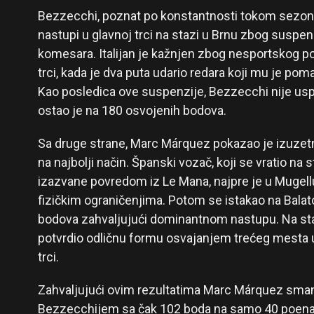
Bezzecchi, poznat po konstantnosti tokom sezone
nastupi u glavnoj trci na stazi u Brnu zbog suspen
komesara. Italijan je kažnjen zbog nesportskog p
trci, kada je dva puta udario redara koji mu je po
Kao posledica ove suspenzije, Bezzecchi nije usp
ostao je na 180 osvojenih bodova.
Sa druge strane, Marc Márquez pokazao je izuzetnu
na najbolji način. Španski vozač, koji se vratio na
izazvane povredom iz Le Mana, najpre je u Mugell
fizičkim ograničenjima. Potom se istakao na Bala
bodova zahvaljujući dominantnom nastupu. Na st
potvrdio odličnu formu osvajanjem trećeg mesta u
trci.
Zahvaljujući ovim rezultatima Marc Márquez smanj
Bezzecchijem sa čak 102 boda na samo 40 poena r