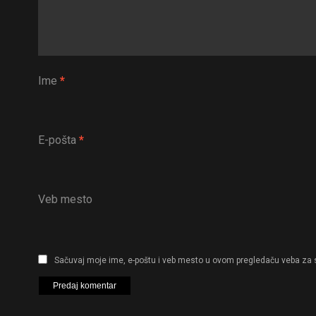
Ime
*
E-pošta
*
Veb mesto
Sačuvaj moje ime, e-poštu i veb mesto u ovom pregledaču veba za 