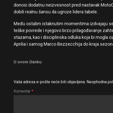
donosi dodatnu neizvesnost pred nastavak MotoG
dobili realnu šansu da ugroze lidera tabele.
Među ostalim istaknutim momentima izdvajaju s
teške povrede i njegovo brzo prilagođavanje zaht
stazama, kao i disciplinska odluka koja bi mogla oz
Aprilia i samog Marco Bezzecchija do kraja sezon
U ovom članku:
Vaša adresa e-pošte neće biti objavljena.
Neophodna pol
Komentar
*