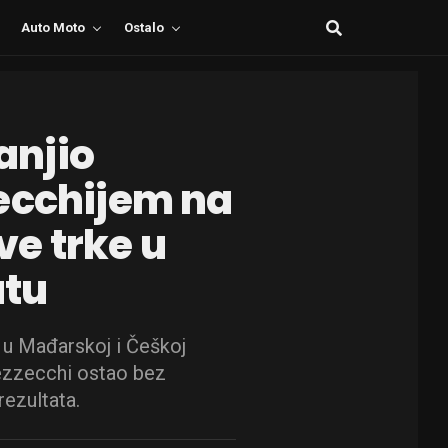
Auto Moto
Ostalo
anjio
ecchijem na
e trke u
tu
 u Mađarskoj i Češkoj
ezzecchi ostao bez
rezultata.