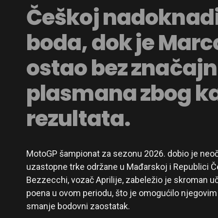
Češkoj nadoknadi
boda, dok je Marc
ostao bez značajn
plasmana zbog kaz
rezultata.
MotoGP šampionat za sezonu 2026. dobio je neoč
uzastopne trke održane u Mađarskoj i Republici Č
Bezzecchi, vozač Aprilije, zabeležio je skroman 
poena u ovom periodu, što je omogućilo njegovim 
smanje bodovni zaostatak.