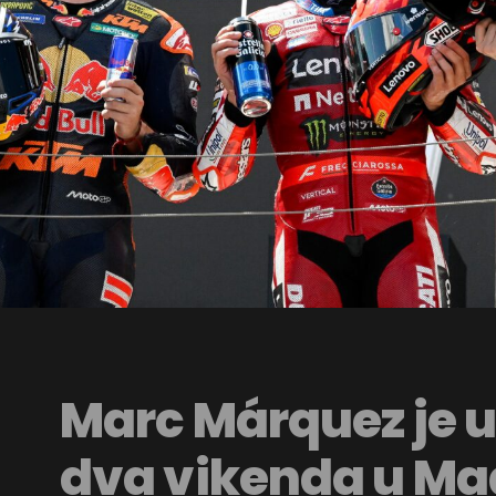
Marc Márquez je u
dva vikenda u Mađ