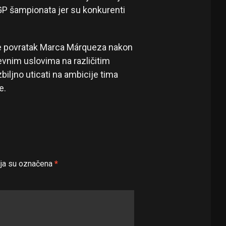
P šampionata jer su konkurenti
e povratak Marca Márqueza nakon
evnim uslovima na različitim
biljno uticati na ambicije tima
e.
ja su označena
*