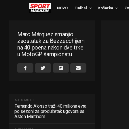
NOVO
Fudbal
Košarka
Zv
Marc Márquez smanjio
zaostatak za Bezzecchijem
na 40 poena nakon dve trke
u MotoGP šampionatu
AUTO MOTO
Fernando Alonso traži 40 miliona evra
po sezoni za produžetak ugovora sa
Aston Martinom