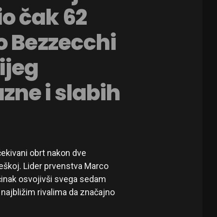
o čak 62
o Bezzecchi
ijeg
ne i slabih
ekivani obrt nakon dve
eškoj. Lider prvenstva Marco
učinak osvojivši svega sedam
najbližim rivalima da značajno