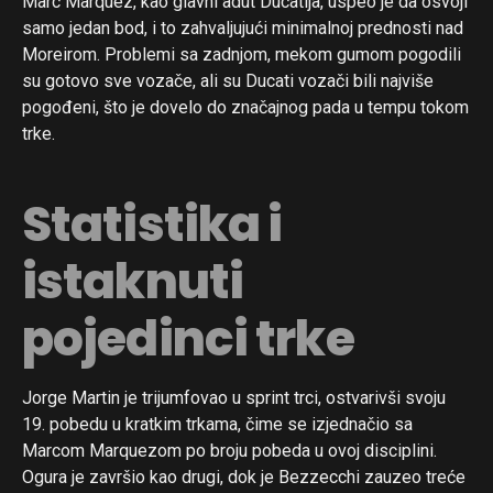
Marc Marquez, kao glavni adut Ducatija, uspeo je da osvoji
samo jedan bod, i to zahvaljujući minimalnoj prednosti nad
Moreirom. Problemi sa zadnjom, mekom gumom pogodili
su gotovo sve vozače, ali su Ducati vozači bili najviše
pogođeni, što je dovelo do značajnog pada u tempu tokom
trke.
Statistika i
istaknuti
pojedinci trke
Jorge Martin je trijumfovao u sprint trci, ostvarivši svoju
19. pobedu u kratkim trkama, čime se izjednačio sa
Marcom Marquezom po broju pobeda u ovoj disciplini.
Ogura je završio kao drugi, dok je Bezzecchi zauzeo treće