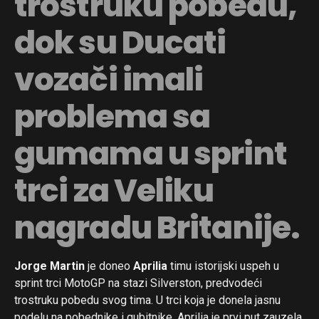
trostruku pobedu,
dok su Ducati
vozači imali
problema sa
gumama u sprint
trci za Veliku
nagradu Britanije.
Jorge Martin
je doneo
Aprilia
timu istorijski uspeh u
sprint trci MotoGP na stazi Silverston, predvodeći
trostruku pobedu svog tima. U trci koja je donela jasnu
podelu na pobednike i gubitnike, Aprilia je prvi put zauzela