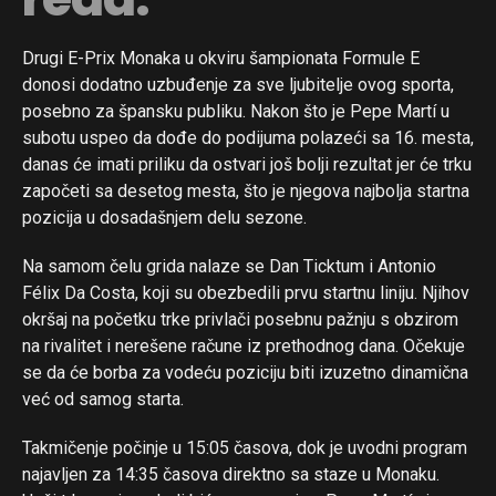
Drugi E-Prix Monaka u okviru šampionata Formule E
donosi dodatno uzbuđenje za sve ljubitelje ovog sporta,
posebno za špansku publiku. Nakon što je Pepe Martí u
subotu uspeo da dođe do podijuma polazeći sa 16. mesta,
danas će imati priliku da ostvari još bolji rezultat jer će trku
započeti sa desetog mesta, što je njegova najbolja startna
pozicija u dosadašnjem delu sezone.
Na samom čelu grida nalaze se Dan Ticktum i Antonio
Félix Da Costa, koji su obezbedili prvu startnu liniju. Njihov
okršaj na početku trke privlači posebnu pažnju s obzirom
na rivalitet i nerešene račune iz prethodnog dana. Očekuje
se da će borba za vodeću poziciju biti izuzetno dinamična
već od samog starta.
Takmičenje počinje u 15:05 časova, dok je uvodni program
najavljen za 14:35 časova direktno sa staze u Monaku.