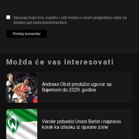
Sačuvaj moje ime, e-poštu i veb mesto u ovom pregledaču veba za
sledeći put kada komentarišem.
Možda će vas interesovati
Andreas Obst produžio ugovor sa
Bajernom do 2029. godine
Verder pobedio Union Berlin i napravio
korak ka izlasku iz opasne zone