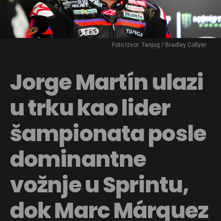
Foto Izvor: Tanjug / Bradley Collyer
Jorge Martín ulazi
u trku kao lider
šampionata posle
dominantne
vožnje u Sprintu,
dok Marc Márquez