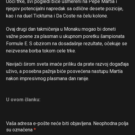
Uoči trke, svi pogledi biće usmereni na Pepe Martía i
njegov potencijalni napredak sa odlične desete pozicije,
kao i na duel Ticktuma i Da Coste na čelu kolone.
Ovaj drugi dan takmičenja u Monaku mogao bi doneti
važne poene za plasman u ukupnom poretku šampionata
Formule E. S obzirom na dosadašnje rezultate, očekuje se
neizvesna borba tokom cele trke.
Navijači širom sveta imaće priliku da prate razvoj događaja
uživo, a posebna pažnja biće posvećena nastupu Martía
nakon impresivnog plasmana dan ranije.
U ovom članku:
Vaša adresa e-pošte neće biti objavljena.
Neophodna polja
su označena
*