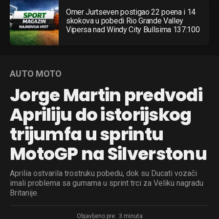
Omer Jurtseven postigao 22 poena i 14
Flipboard
skokova u pobedi Rio Grande Valley
Vipersa nad Windy City Bullsima 137:100
Reddit
Pinterest
Whatsapp
AUTO MOTO
Email
Jorge Martin predvodi
Apriliju do istorijskog
trijumfa u sprintu
MotoGP na Silverstonu
Aprilia ostvarila trostruku pobedu, dok su Ducati vozači
imali problema sa gumama u sprint trci za Veliku nagradu
Britanije.
Objavljeno pre:
3 minuta