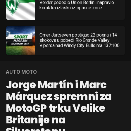
Verder pobedio Union Berlin i napravio
korak ka izlasku iz opasne zone
Omer Jurtseven postigao 22 poena i 14
skokova u pobedi Rio Grande Valley
Vipersa nad Windy City Bullsima 137:100
AUTO MOTO
Jorge Martín i Marc
Márquez spremni za
MotoGP trku Velike
Britanije na