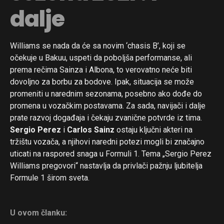
dalje
Williams se nada da će sa novim ‘chasis B’, koji se
očekuje u Bakuu, uspeti da poboljša performanse, ali
prema rečima Sainza i Albona, to verovatno neće biti
dovoljno za borbu za bodove. Ipak, situacija se može
promeniti u narednim sezonama, posebno ako dođe do
promena u vozačkim postavama. Za sada, navijači i dalje
prate razvoj događaja i čekaju zvanične potvrde iz tima.
Sergio Perez
i
Carlos Sainz
ostaju ključni akteri na
tržištu vozača, a njihovi naredni potezi mogli bi značajno
uticati na raspored snaga u Formuli 1. Tema „Sergio Perez
Williams pregovori“ nastavlja da privlači pažnju ljubitelja
Formule 1 širom sveta.
U ovom članku: