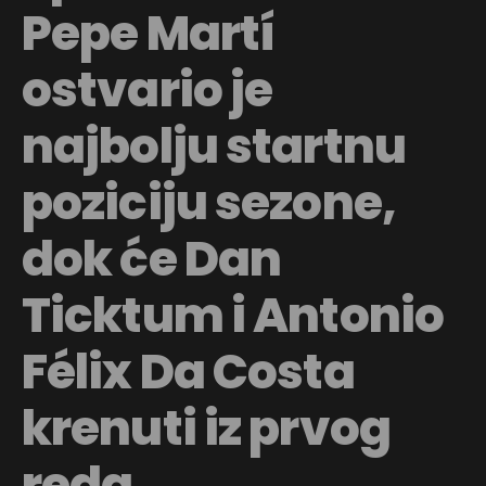
Pepe Martí
ostvario je
najbolju startnu
poziciju sezone,
dok će Dan
Ticktum i Antonio
Félix Da Costa
krenuti iz prvog
reda.