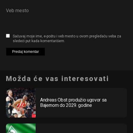
Veb mesto
Sačuvaj moje ime, e-poštu i veb mesto u ovom pregledaču veba za
sledeći put kada komentarišem.
Možda će vas interesovati
Andreas Obst produžio ugovor sa
Bajernom do 2029. godine