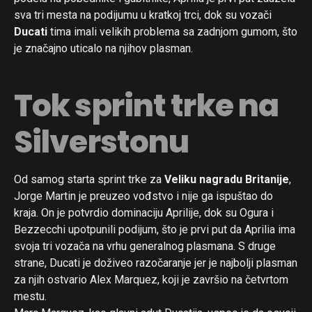
sva tri mesta na podijumu u kratkoj trci, dok su vozači
Ducati
tima imali velikih problema sa zadnjom gumom, što
je značajno uticalo na njihov plasman.
Tok sprint trke na
Silverstonu
Od samog starta sprint trke za
Veliku nagradu Britanije
,
Jorge Martin je preuzeo vođstvo i nije ga ispuštao do
kraja. On je potvrdio dominaciju Aprilije, dok su Ogura i
Bezzecchi upotpunili podijum, što je prvi put da Aprilia ima
svoja tri vozača na vrhu generalnog plasmana. S druge
strane, Ducati je doživeo razočaranje jer je najbolji plasman
za njih ostvario Alex Marquez, koji je završio na četvrtom
mestu.