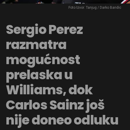
Foto Izvor: Tanjug / Darko Bandic
Sergio Perez
razmatra
mogućnost
prelaska u
Williams, dok
Carlos Sainz još
nije doneo odluku