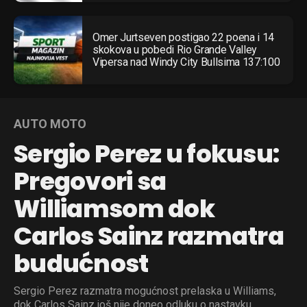
Omer Jurtseven postigao 22 poena i 14
skokova u pobedi Rio Grande Valley
Vipersa nad Windy City Bullsima 137:100
AUTO MOTO
Sergio Perez u fokusu:
Pregovori sa
Williamsom dok
Carlos Sainz razmatra
budućnost
Sergio Perez razmatra mogućnost prelaska u Williams,
dok Carlos Sainz još nije doneo odluku o nastavku