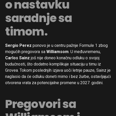
o nastavku
saradnje sa
timom.
Sergio Perez
ponovo je u centru pažnje Formule 1 zbog
mogućih pregovora sa
Williamsom
. U međuvremenu,
Carlos Sainz
još nije doneo konačnu odluku o svojoj
budućnosti, što dodatno komplikuje situaciju u timu iz
Grovea. Tokom poslednjih izjava uoči letnje pauze, Sainz je
naglasio da će odluku doneti mirno i bez žurbe, ostavljajući
otvorena vrata za potencijalne promene u 2027. godini.
Pregovori sa