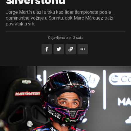
Silverstonu
Jorge Martín ulazi u trku kao lider šampionata posle
dominantne vožnje u Sprintu, dok Marc Márquez traži
povratak u vrh.
Objavljeno pre:
3 sata