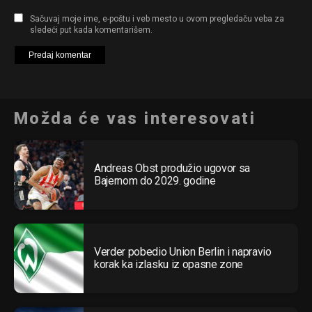
Sačuvaj moje ime, e-poštu i veb mesto u ovom pregledaču veba za
sledeći put kada komentarišem.
Možda će vas interesovati
Andreas Obst produžio ugovor sa
Bajernom do 2029. godine
Verder pobedio Union Berlin i napravio
korak ka izlasku iz opasne zone