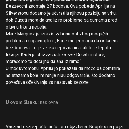
Bezzecchi zaostaje 27 bodova. Ova pobeda Aprilije na
Silverstonu dodatno je učvrstila njihovu poziciju na vrhu,
dok Ducati mora da analizira probleme sa gumama pred
glavnu trku u nedelju.
Marc Marquez je izrazio zabrinutost zbog mogućih
problema i u glavnoj trci: „Brine me jer mogu da ostanem
bez bodova. To je velika nepoznanica, ali to je lepota
trkanja. Kada je obrazac isti za sve Ducati motore,
moraćemo to detaljno da analiziramo.“
U međuvremenu, Aprilia je pokazala da može da dominira i
na stazama koje im ranije nisu odgovarale, što dodatno
povećava očekivanja za nastavak sezone.
U ovom članku:
naslovna
Vaša adresa e-pošte neće biti objavljena.
Neophodna polja