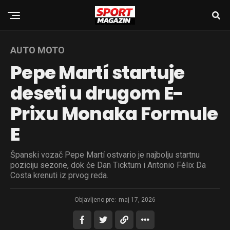
AUTO MOTO
Pepe Martí startuje
deseti u drugom E-
Prixu Monaka Formule
E
Španski vozač Pepe Martí ostvario je najbolju startnu
poziciju sezone, dok će Dan Ticktum i Antonio Félix Da
Costa krenuti iz prvog reda.
Objavljeno pre:
maj 17, 2026