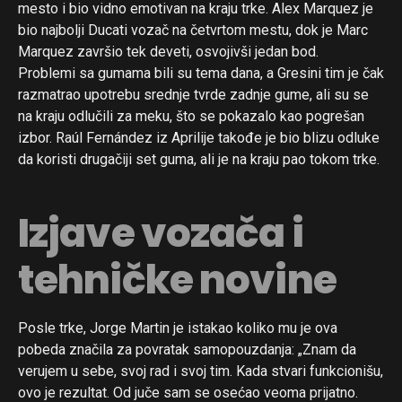
mesto i bio vidno emotivan na kraju trke. Alex Marquez je
bio najbolji Ducati vozač na četvrtom mestu, dok je Marc
Marquez završio tek deveti, osvojivši jedan bod.
Problemi sa gumama bili su tema dana, a Gresini tim je čak
razmatrao upotrebu srednje tvrde zadnje gume, ali su se
na kraju odlučili za meku, što se pokazalo kao pogrešan
izbor. Raúl Fernández iz Aprilije takođe je bio blizu odluke
da koristi drugačiji set guma, ali je na kraju pao tokom trke.
Izjave vozača i
tehničke novine
Posle trke, Jorge Martin je istakao koliko mu je ova
pobeda značila za povratak samopouzdanja: „Znam da
verujem u sebe, svoj rad i svoj tim. Kada stvari funkcionišu,
ovo je rezultat. Od juče sam se osećao veoma prijatno.