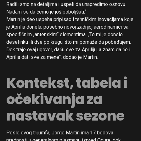
Radili smo na detaljima i uspeli da unapredimo osnovu.
Nadam se da ćemo je još poboljšati.“
Martin je deo uspeha pripisao i tehničkim inovacijama koje
je Aprilia donela, posebno novoj zadnjoj aerodinamici sa
specifičnim „antenskim“ elementima. „To mi je donelo
desetinku ili dve po krugu, što mi pomaže da pobeđujem.
Dok traje ovaj ugovor, daću sve za Apriliju, a znam da će i
Aprilia dati sve za mene“, dodao je Martin.
Kontekst, tabela i
očekivanja za
nastavak sezone
Posle ovog trijumfa, Jorge Martin ima 17 bodova
prednosti u generalnom plasmanu ispred Ogure, dok