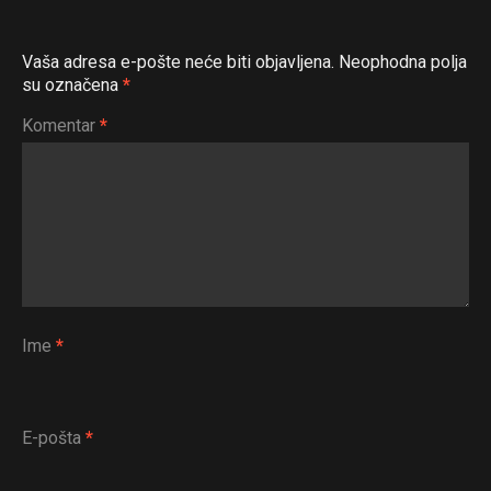
Vaša adresa e-pošte neće biti objavljena.
Neophodna polja
su označena
*
Komentar
*
Ime
*
E-pošta
*