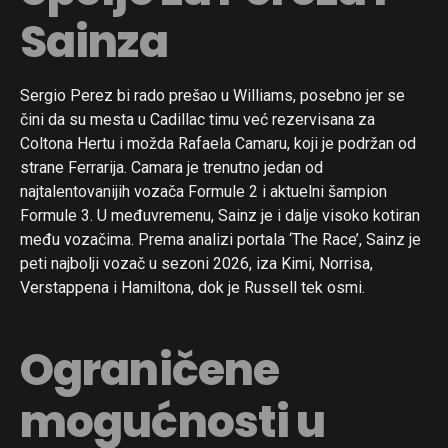
Sainza
Sergio Perez bi rado prešao u Williams, posebno jer se
čini da su mesta u Cadillac timu već rezervisana za
Coltona Hertu i možda Rafaela Camaru, koji je podržan od
strane Ferrarija. Camara je trenutno jedan od
najtalentovanijih vozača Formule 2 i aktuelni šampion
Formule 3. U međuvremenu, Sainz je i dalje visoko kotiran
među vozačima. Prema analizi portala ‘The Race’, Sainz je
peti najbolji vozač u sezoni 2026, iza Kimi, Norrisa,
Verstappena i Hamiltona, dok je Russell tek osmi.
Ograničene
mogućnosti u