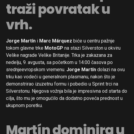
traži povratak u
vrh.
Jorge Martín
i
Marc Márquez
biće u centru pažnje
tokom glavne trke
MotoGP
na stazi Silverston u okviru
Velike nagrade Velike Britanije. Trka je zakazana za
nedelju, 9. avgusta, sa početkom u 14:00 časova po
srednjeevropskom vremenu.
Jorge Martín
dolazi na ovu
trku kao vodeći u generalnom plasmanu, nakon što je
demonstrirao izuzetnu formu i pobedio u Sprint trci na
Silverstonu. Njegova vožnja bila je impresivna od starta do
cilja, što mu je omogućilo da dodatno poveća prednost u
ukupnom poretku.
Martín dominira u