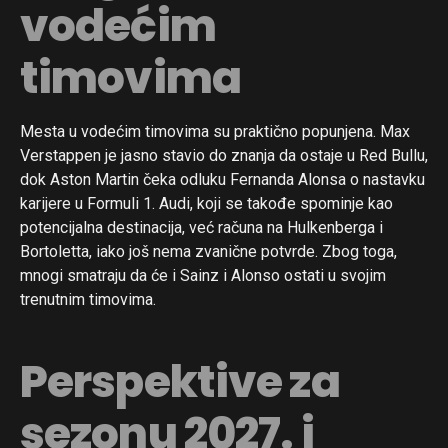
vodećim
timovima
Mesta u vodećim timovima su praktično popunjena. Max
Verstappen je jasno stavio do znanja da ostaje u Red Bullu,
dok Aston Martin čeka odluku Fernanda Alonsa o nastavku
karijere u Formuli 1. Audi, koji se takođe spominje kao
potencijalna destinacija, već računa na Hulkenberga i
Bortoletta, iako još nema zvanične potvrde. Zbog toga,
mnogi smatraju da će i Sainz i Alonso ostati u svojim
trenutnim timovima.
Perspektive za
sezonu 2027. i