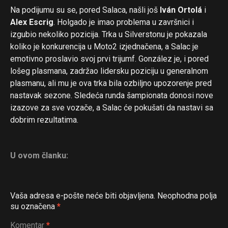
Na podijumu su se, pored Salaca, našli još
Iván Ortolá
i
Alex Escrig
. Holgado je imao problema u završnici i
izgubio nekoliko pozicija. Trka u Silverstonu je pokazala
koliko je konkurencija u Moto2 izjednačena, a Salac je
emotivno proslavio svoj prvi trijumf. González je, i pored
lošeg plasmana, zadržao lidersku poziciju u generalnom
plasmanu, ali mu je ova trka bila ozbiljno upozorenje pred
nastavak sezone. Sledeća runda šampionata donosi nove
izazove za sve vozače, a Salac će pokušati da nastavi sa
dobrim rezultatima.
U ovom članku:
Vaša adresa e-pošte neće biti objavljena.
Neophodna polja
su označena
*
Komentar
*