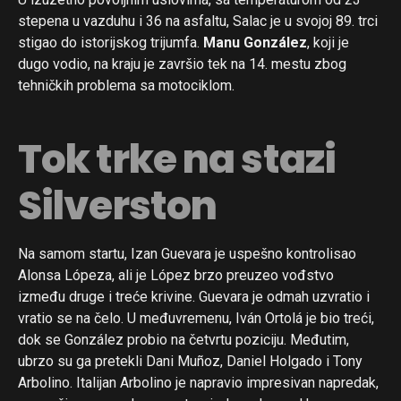
stepena u vazduhu i 36 na asfaltu, Salac je u svojoj 89. trci
stigao do istorijskog trijumfa.
Manu González
, koji je
dugo vodio, na kraju je završio tek na 14. mestu zbog
tehničkih problema sa motociklom.
Tok trke na stazi
Silverston
Na samom startu, Izan Guevara je uspešno kontrolisao
Alonsa Lópeza, ali je López brzo preuzeo vođstvo
između druge i treće krivine. Guevara je odmah uzvratio i
vratio se na čelo. U međuvremenu, Iván Ortolá je bio treći,
dok se González probio na četvrtu poziciju. Međutim,
ubrzo su ga pretekli Dani Muñoz, Daniel Holgado i Tony
Arbolino. Italijan Arbolino je napravio impresivan napredak,