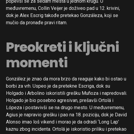
popevši se za sedam mesta u jednom krugu. U
međuvremenu, Collin Veijer je doživeo pad u 12. krivini,
dok je Alex Escrig takođe pretekao Gonzáleza, koji se
mučio da pronađe pravi ritam.
Preokreti i ključni
momenti
González je znao da mora brzo da reaguje kako bi ostao u
borbi za vrh. Uspeo je da pretekne Escriga, dok su
Holgado i Arbolino iskoristili grešku Muñoza i napredovali.
Holgado je bio posebno agresivan, prešavši Ortolá i
Lópeza i postavivši se na drugo mesto. U međuvremenu,
Agius je napravio grešku i pao na 18. poziciju, dok je David
Alonso imao loš vikend i morao je da odradi ‘Long Lap’
kaznu zbog incidenta. Ortolá je iskoristio priliku i pretekao