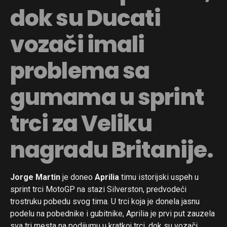
dok su Ducati
vozači imali
problema sa
gumama u sprint
trci za Veliku
nagradu Britanije.
Jorge Martin
je doneo
Aprilia
timu istorijski uspeh u
sprint trci MotoGP na stazi Silverston, predvodeći
trostruku pobedu svog tima. U trci koja je donela jasnu
podelu na pobednike i gubitnike, Aprilia je prvi put zauzela
sva tri mesta na podijumu u kratkoj trci, dok su vozači