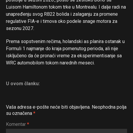
Luisom Hamiltonom tokom trke u Montrealu. I dalje radi na
unapređenju svog RB22 bolida i zalaganju za promene
regulative FIA-e i timova oko podele snage motora za
sezonu 2027.
Prema sopstvenim rečima, holandski as planira ostanak u
Formuli 1 najmanje do kraja pomenutog perioda, ali nije
isključeno da će pronaći vreme za eksperimentisanje sa
WRC automobilom tokom narednih meseci.
U ovom članku:
Vaša adresa e-pošte neće biti objavljena.
Neophodna polja
su označena
*
Komentar
*