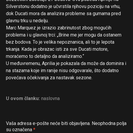
Silverstonu dodatno je učvrstila njihovu poziciju na vrhu,
dok Ducati mora da analizira probleme sa gumama pred
glavnu trku u nedelju.
Marc Marquez je izrazio zabrinutost zbog mogućih
problema i u glavnoj trci: „Brine me jer mogu da ostanem
bez bodova. To je velika nepoznanica, ali to je lepota
trkanja. Kada je obrazac isti za sve Ducati motore,
moraćemo to detaljno da analiziramo.“
U međuvremenu, Aprilia je pokazala da može da dominira i
na stazama koje im ranije nisu odgovarale, što dodatno
povećava očekivanja za nastavak sezone.
U ovom članku:
naslovna
Vaša adresa e-pošte neće biti objavljena.
Neophodna polja
su označena
*