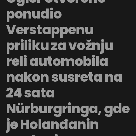
ponudio
Verstappenu
priliku za vožnju
reli automobila
nakon susreta na
24 sata
Nürburgringa, gde
je Holanđanin