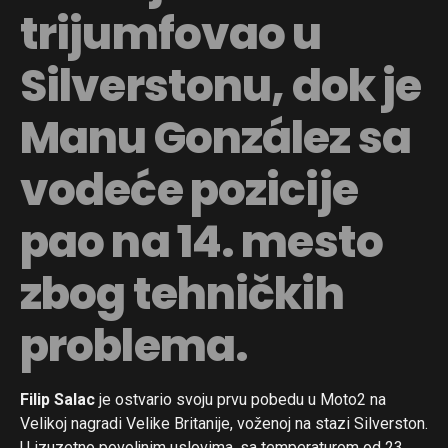
trijumfovao u
Silverstonu, dok je
Manu González sa
vodeće pozicije
pao na 14. mesto
zbog tehničkih
problema.
Filip Salac
je ostvario svoju prvu pobedu u Moto2 na
Velikoj nagradi Velike Britanije, voženoj na stazi Silverston.
U izuzetno povoljnim uslovima, sa temperaturom od 23