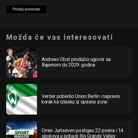
Možda će vas interesovati
Andreas Obst produžio ugovor sa
Bajernom do 2029. godine
Verder pobedio Union Berlin i napravio
korak ka izlasku iz opasne zone
Flipboard
Omer Jurtseven postigao 22 poena i 14
Reddit
skokova u pobedi Rio Grande Valley