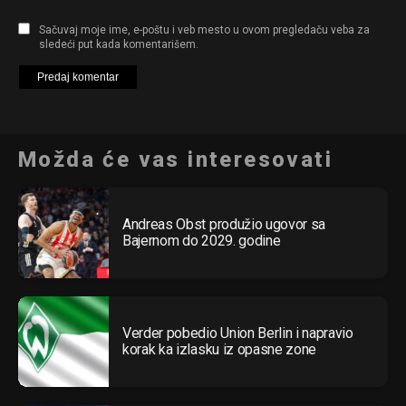
Sačuvaj moje ime, e-poštu i veb mesto u ovom pregledaču veba za
sledeći put kada komentarišem.
Možda će vas interesovati
Andreas Obst produžio ugovor sa
Bajernom do 2029. godine
Verder pobedio Union Berlin i napravio
korak ka izlasku iz opasne zone