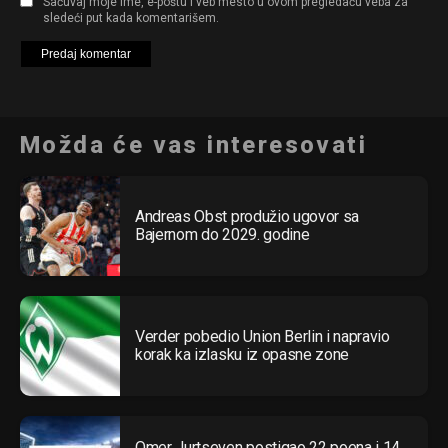
Sačuvaj moje ime, e-poštu i veb mesto u ovom pregledaču veba za
sledeći put kada komentarišem.
Možda će vas interesovati
Andreas Obst produžio ugovor sa
Bajernom do 2029. godine
Verder pobedio Union Berlin i napravio
korak ka izlasku iz opasne zone
Omer Jurtseven postigao 22 poena i 14