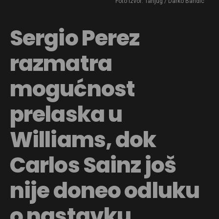
Foto Izvor: Tanjug / Darko Bandic
Sergio Perez
razmatra
mogućnost
prelaska u
Williams, dok
Carlos Sainz još
nije doneo odluku
o nastavku