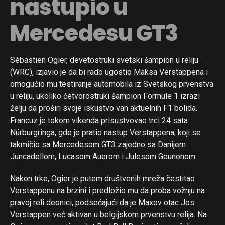
nastupio u
Mercedesu GT3
Sébastien Ogier, devetostruki svetski šampion u reliju
(WRC), izjavio je da bi rado ugostio Maksa Verstappena i
omogućio mu testiranje automobila iz Svetskog prvenstva
u reliju, ukoliko četvorostruki šampion Formule 1 izrazi
želju da proširi svoje iskustvo van aktuelnih F1 bolida.
Francuz je tokom vikenda prisustvovao trci 24 sata
Nürburgringa, gde je pratio nastup Verstappena, koji se
takmičio sa Mercedesom GT3 zajedno sa Danijem
Juncadellom, Lucasom Auerom i Julesom Gounonom.
Nakon trke, Ogier je putem društvenih mreža čestitao
Verstappenu na brzini i predložio mu da proba vožnju na
pravoj reli deonici, podsećajući da je Maxov otac Jos
Verstappen već aktivan u belgijskom prvenstvu relija. Na