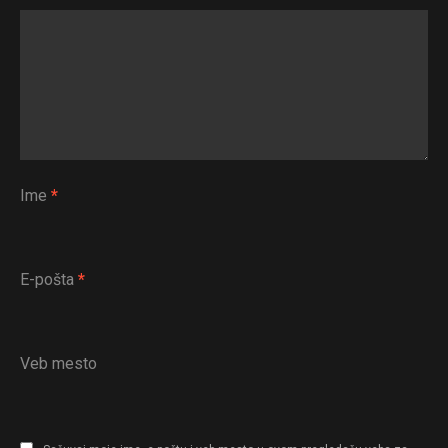
Ime
*
E-pošta
*
Veb mesto