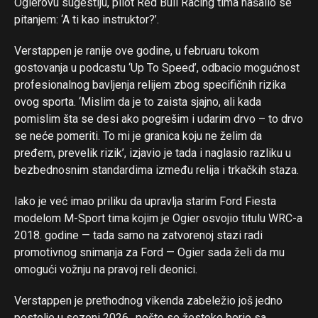
Ogierovu sugestiju, pilot Red Bull Racing tima našalio se
pitanjem: ‘A ti kao instruktor?’.
Verstappen je ranije ove godine, u februaru tokom
gostovanja u podcastu ‘Up To Speed’, odbacio mogućnost
profesionalnog bavljenja relijem zbog specifičnih rizika
ovog sporta. ‘Mislim da je to zaista sjajno, ali kada
pomislim šta se desi ako pogrešim i udarim drvo – to drvo
se neće pomeriti. To mi je granica koju ne želim da
pređem, prevelik rizik’, izjavio je tada i naglasio razliku u
bezbednosnim standardima između relija i trkačkih staza.
Iako je već imao priliku da upravlja starim Ford Fiesta
modelom M-Sport tima kojim je Ogier osvojio titulu WRC-a
2018. godine — tada samo na zatvorenoj stazi radi
promotivnog snimanja za Ford — Ogier sada želi da mu
omogući vožnju na pravoj reli deonici.
Verstappen je prethodnog vikenda zabeležio još jedno
postolje u sezoni 2026., pošto se žestoko borio sa