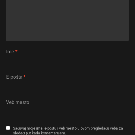
Ime
*
E-pošta
*
Veb mesto
Sačuvaj moje ime, e-poštu i veb mesto u ovom pregledaču veba za
sledeći put kada komentarišem.