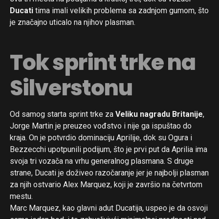
Ducati
tima imali velikih problema sa zadnjom gumom, što
je značajno uticalo na njihov plasman.
Tok sprint trke na
Silverstonu
Od samog starta sprint trke za
Veliku nagradu Britanije
,
Jorge Martin je preuzeo vođstvo i nije ga ispuštao do
kraja. On je potvrdio dominaciju Aprilije, dok su Ogura i
Bezzecchi upotpunili podijum, što je prvi put da Aprilia ima
svoja tri vozača na vrhu generalnog plasmana. S druge
strane, Ducati je doživeo razočaranje jer je najbolji plasman
za njih ostvario Alex Marquez, koji je završio na četvrtom
mestu.
Marc Marquez, kao glavni adut Ducatija, uspeo je da osvoji