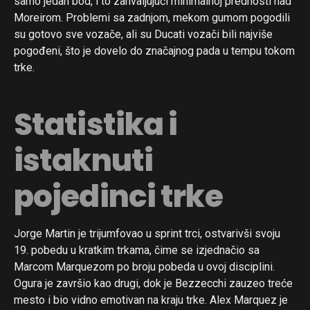
samo jedan bod, i to zahvaljujući minimalnoj prednosti nad
Moreirom. Problemi sa zadnjom, mekom gumom pogodili
su gotovo sve vozače, ali su Ducati vozači bili najviše
pogođeni, što je dovelo do značajnog pada u tempu tokom
trke.
Statistika i
istaknuti
pojedinci trke
Jorge Martin je trijumfovao u sprint trci, ostvarivši svoju
19. pobedu u kratkim trkama, čime se izjednačio sa
Marcom Marquezom po broju pobeda u ovoj disciplini.
Ogura je završio kao drugi, dok je Bezzecchi zauzeo treće
mesto i bio vidno emotivan na kraju trke. Alex Marquez je