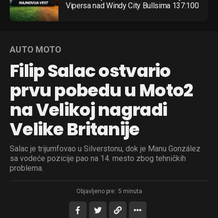
Pinterest
Vipersa nad Windy City Bullsima 137:100
Whatsapp
Email
AUTO MOTO
Filip Salac ostvario
prvu pobedu u Moto2
na Velikoj nagradi
Velike Britanije
Salac je trijumfovao u Silverstonu, dok je Manu González
sa vodeće pozicije pao na 14. mesto zbog tehničkih
problema.
Objavljeno pre:
5 minuta