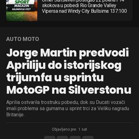
skokova u pobedi Rio Grande Valley
Vipersa nad Windy City Bullsima 137:100
AUTO MOTO
Jorge Martin predvodi
Apriliju do istorijskog
trijumfa u sprintu
MotoGP na Silverstonu
Aprilia ostvarila trostruku pobedu, dok su Ducati vozači
imali problema sa gumama u sprint trci za Veliku nagradu
Britanije.
Objavljeno pre:
1 sat