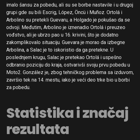
imalo šansu za pobedu, ali su se borbe nastavile i u drugoj
grupi gde su bili Escrig, López, Öncü i Muñoz. Ortolá i
Arbolino su pretekli Guevaru, a Holgado je pokušao da se
odvoji. Međutim, Arbolino je iznenadio Ortolá i preuzeo
vođstvo, ali je ubrzo pao u 16. krivini, što je dodatno
zakomplikovalo situaciju. Guevara je morao da izbegne
Arbolina, a Salac je to iskoristio da ga pretekne. U
poslednjem krugu, Salac je pretekao Ortolá i uspešno
odbranio poziciju do kraja, ostvarivši svoju prvu pobedu u
Moto2. González je, zbog tehničkog problema sa izduvom,
završio tek na 14. mestu, iako je veći deo trke bio u borbi
za pobedu.
Statistika i značaj
rezultata