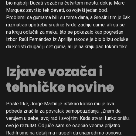
bio najbolji Ducati vozač na četvrtom mestu, dok je Marc
Marquez završio tek deveti, osvojivši jedan bod.
Problemi sa gumama bili su tema dana, a Gresini tim je čak
razmatrao upotrebu srednje tvrde zadnje gume, ali su se
na kraju odlučili za meku, što se pokazalo kao pogrešan
izbor. Raúl Fernández iz Aprilije takođe je bio blizu odluke
da koristi drugačiji set guma, ali je na kraju pao tokom trke.
Izjave vozača i
tehničke novine
Posle trke, Jorge Martin je istakao koliko mu je ova
pobeda značila za povratak samopouzdanja: „Znam da
verujem u sebe, svoj rad i svoj tim. Kada stvari funkcionišu,
ovo je rezultat. Od juče sam se osećao veoma prijatno.
Radili smo na detaljima i uspeli da unapredimo osnovu.