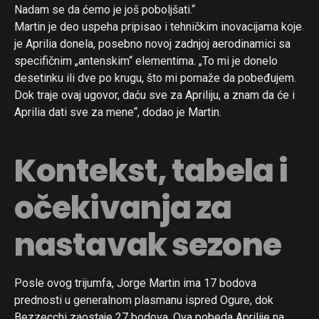
Nadam se da ćemo je još poboljšati.“
Martin je deo uspeha pripisao i tehničkim inovacijama koje
je Aprilia donela, posebno novoj zadnjoj aerodinamici sa
specifičnim „antenskim“ elementima. „To mi je donelo
desetinku ili dve po krugu, što mi pomaže da pobeđujem.
Dok traje ovaj ugovor, daću sve za Apriliju, a znam da će i
Aprilia dati sve za mene“, dodao je Martin.
Kontekst, tabela i
očekivanja za
nastavak sezone
Posle ovog trijumfa, Jorge Martin ima 17 bodova
prednosti u generalnom plasmanu ispred Ogure, dok
Bezzecchi zaostaje 27 bodova. Ova pobeda Aprilije na