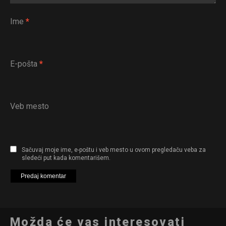
Ime
*
E-pošta
*
Veb mesto
Sačuvaj moje ime, e-poštu i veb mesto u ovom pregledaču veba za
sledeći put kada komentarišem.
Možda će vas interesovati