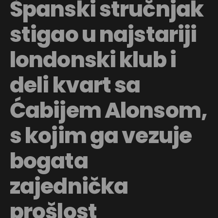
Španski stručnjak
stigao u najstariji
londonski klub i
deli kvart sa
Ćabijem Alonsom,
s kojim ga vezuje
bogata
zajednička
prošlost