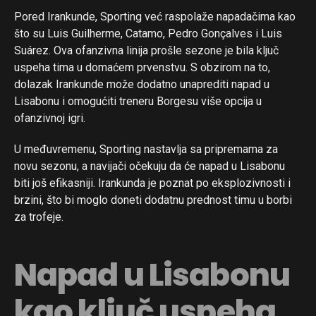
Pored Irankunde, Sporting već raspolaže napadačima kao
što su Luis Guilherme, Catamo, Pedro Gonçalves i Luis
Suárez. Ova ofanzivna linija prošle sezone je bila ključ
uspeha tima u domaćem prvenstvu. S obzirom na to,
dolazak Irankunde može dodatno unaprediti napad u
Lisabonu i omogućiti treneru Borgesu više opcija u
ofanzivnoj igri.
U međuvremenu, Sporting nastavlja sa pripremama za
novu sezonu, a navijači očekuju da će napad u Lisabonu
biti još efikasniji. Irankunda je poznat po eksplozivnosti i
brzini, što bi moglo doneti dodatnu prednost timu u borbi
za trofeje.
Napad u Lisabonu
kao ključ uspeha