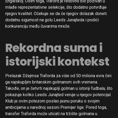
Engleskoj. Osim toga, Traford je redovno bio pozivan u
mlađe reprezentativne selekcije, što dodatno potvrđuje
njegov kvalitet. Očekuje se da će njegov dolazak doneti
dodatnu sigurnost na golu Leeds Junajteda i podići
konkurenciju među čuvarima mreže.
Rekordna suma i
istorijski kontekst
Prelazak Džejmsa Traforda za više od 50 miliona evra čini
ga najskupljim britanskim golmanom svih vremena.
Takođe, on je četvrti najskuplji golman u istoriji fudbala, što
pokazuje koliko Leeds Junajted veruje u njegov potencijal.
Klub je ovim potezom poslao jasnu poruku o svojim
ambicijama u narednoj sezoni Premijer lige. Pored toga,
transfer Traforda može uticati na tržište golmana u