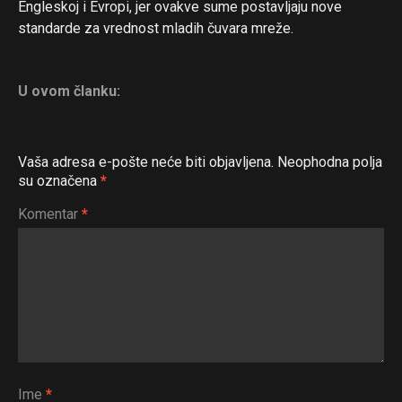
Engleskoj i Evropi, jer ovakve sume postavljaju nove
standarde za vrednost mladih čuvara mreže.
U ovom članku:
Vaša adresa e-pošte neće biti objavljena.
Neophodna polja
su označena
*
Komentar
*
Ime
*