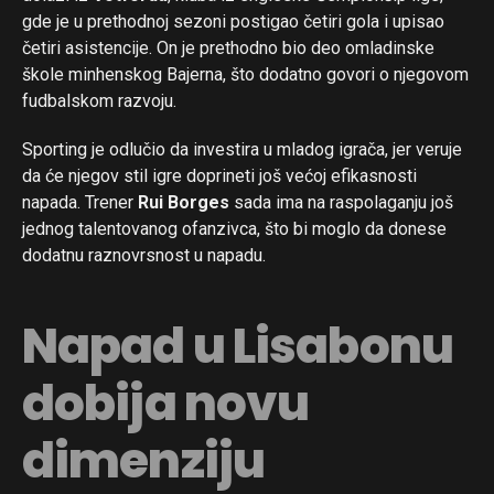
gde je u prethodnoj sezoni postigao četiri gola i upisao
četiri asistencije. On je prethodno bio deo omladinske
škole minhenskog Bajerna, što dodatno govori o njegovom
fudbalskom razvoju.
Sporting je odlučio da investira u mladog igrača, jer veruje
da će njegov stil igre doprineti još većoj efikasnosti
napada. Trener
Rui Borges
sada ima na raspolaganju još
jednog talentovanog ofanzivca, što bi moglo da donese
dodatnu raznovrsnost u napadu.
Napad u Lisabonu
dobija novu
dimenziju