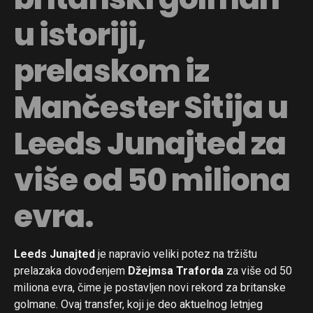
u istoriji,
prelaskom iz
Mančester Sitija u
Leeds Junajted za
više od 50 miliona
evra.
Leeds Junajted
je napravio veliki potez na tržištu
prelazaka dovođenjem
Džejmsa Traforda
za više od 50
miliona evra, čime je postavljen novi rekord za britanske
golmane. Ovaj transfer, koji je deo aktuelnog letnjeg