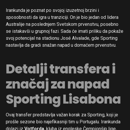
Irankunda je poznat po svojoj izuzetnoj brzini i
sposobnosti da igra u tranziciji. On je bio jedan od lidera
Australije na poslednjem Svetskom prvenstvu, posebno
se istakavši u grupnoj fazi. Sada će imati priliku da pokaže
svoj potencijal na stadionu José Alvalade, gde Sporting
nastavlja da gradi snažan napad u domaćem prvenstvu.
Detalji transfera i
značaj za napad
Sporting Lisabona
Ovaj transfer predstavlja važan korak za Sporting, koji je
prošle sezone bio najefikasniji tim u Portugalu. Irankunda
dolazi iz
Votforda
, kluba iz engleske Čempionšip lige,