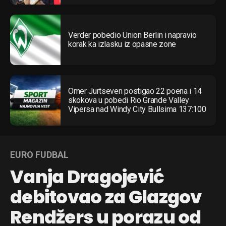
Verder pobedio Union Berlin i napravio
korak ka izlasku iz opasne zone
Omer Jurtseven postigao 22 poena i 14
skokova u pobedi Rio Grande Valley
Vipersa nad Windy City Bullsima 137:100
EURO FUDBAL
Vanja Dragojević
debitovao za Glazgov
Rendžers u porazu od