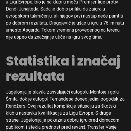
u Ligi Evrope, bio je na klupi u meču Premijer lige protiv
Dandi Junajteda. Sada je dobio priliku da zaigra u
evropskom takmičenju, ali njegov prvi nastup neće pamtiti
po dobrom rezultatu. Dragojević je ušao u igru u 76. minutu
umesto Asgarda. Tokom vremena provedenog na terenu,
nije uspeo da značajnije utiče na igru svog tima.
Statistika i značaj
rezultata
Jagelonija je slavila zahvaljujući autogolu Montoje i golu
Šmita, dok je autogol Fernandesa doneo jedini pogodak za
Flipboard
Rendžers. Ovaj rezultat komplikuje situaciju za škotski
klub u nastavku kvalifikacija za Ligu Evrope. S druge
Reddit
strane, Jagelonija je pokazala dobru igru pred domaćom
Pinterest
publikom i stekla prednost pred revanš. Transfer Vanje