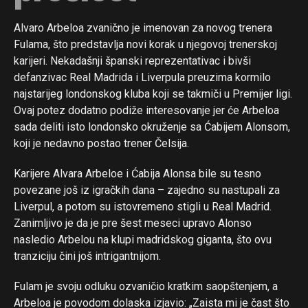
Alvaro Arbeloa zvanično je imenovan za novog trenera
Fulama, što predstavlja novi korak u njegovoj trenerskoj
karijeri. Nekadašnji španski reprezentativac i bivši
defanzivac Real Madrida i Liverpula preuzima kormilo
najstarijeg londonskog kluba koji se takmiči u Premijer ligi.
Ovaj potez dodatno podiže interesovanje jer će Arbeloa
sada deliti isto londonsko okruženje sa Ćabijem Alonsom,
koji je nedavno postao trener Čelsija.
Karijere Alvara Arbeloe i Ćabija Alonsa bile su tesno
povezane još iz igračkih dana – zajedno su nastupali za
Liverpul, a potom su istovremeno stigli u Real Madrid.
Zanimljivo je da je pre šest meseci upravo Alonso
nasledio Arbelou na klupi madridskog giganta, što ovu
tranziciju čini još intrigantnijom.
Fulam je svoju odluku ozvaničio kratkim saopštenjem, a
Arbeloa je povodom dolaska izjavio: „Zaista mi je čast što