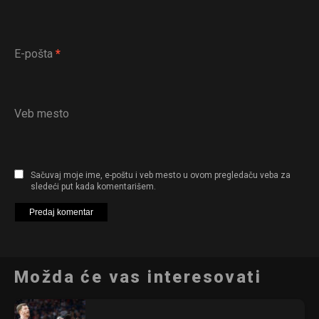
E-pošta
*
Veb mesto
Sačuvaj moje ime, e-poštu i veb mesto u ovom pregledaču veba za
sledeći put kada komentarišem.
Možda će vas interesovati