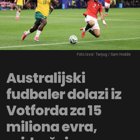
Foto Izvor: Tanjug / Sam Hodde
Australijski
fudbaler dolazi iz
Votforda za 15
miliona evra,