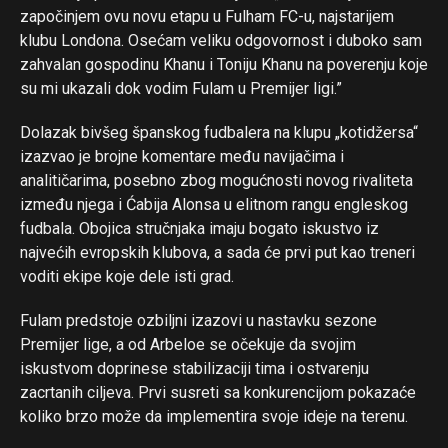
započinjem ovu novu etapu u Fulham FC-u, najstarijem
klubu Londona. Osećam veliku odgovornost i duboko sam
zahvalan gospodinu Khanu i Toniju Khanu na poverenju koje
su mi ukazali dok vodim Fulam u Premijer ligi.”
Flipboard
Dolazak bivšeg španskog fudbalera na klupu „kotidžersa“
Reddit
izazvao je brojne komentare među navijačima i
analitičarima, posebno zbog mogućnosti novog rivaliteta
Pinterest
između njega i Ćabija Alonsa u elitnom rangu engleskog
Whatsapp
fudbala. Obojica stručnjaka imaju bogato iskustvo iz
Email
najvećih evropskih klubova, a sada će prvi put kao treneri
voditi ekipe koje dele isti grad.
Fulam predstoje ozbiljni izazovi u nastavku sezone
Premijer lige, a od Arbeloe se očekuje da svojim
iskustvom doprinese stabilizaciji tima i ostvarenju
zacrtanih ciljeva. Prvi susreti sa konkurencijom pokazaće
koliko brzo može da implementira svoje ideje na terenu.