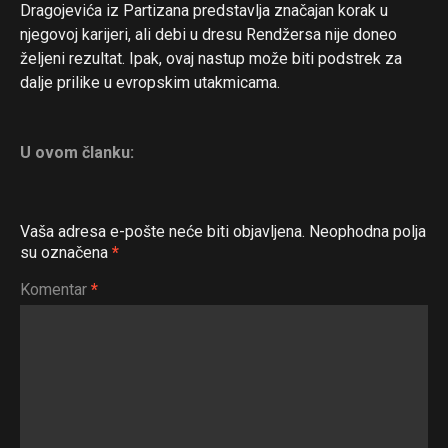
Whatsapp
Dragojevića iz Partizana predstavlja značajan korak u
Email
njegovoj karijeri, ali debi u dresu Rendžersa nije doneo
željeni rezultat. Ipak, ovaj nastup može biti podstrek za
dalje prilike u evropskim utakmicama.
U ovom članku:
Vaša adresa e-pošte neće biti objavljena.
Neophodna polja
su označena
*
Komentar
*