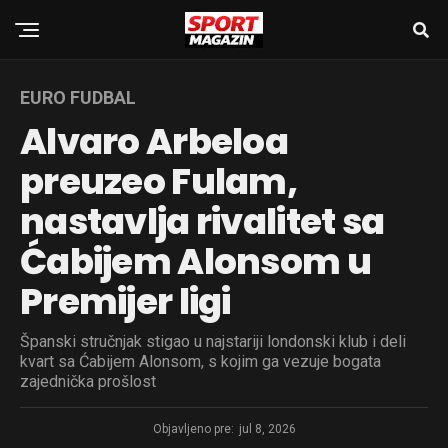
EURO FUDBAL
Alvaro Arbeloa
preuzeo Fulam,
nastavlja rivalitet sa
Ćabijem Alonsom u
Premijer ligi
Španski stručnjak stigao u najstariji londonski klub i deli
kvart sa Ćabijem Alonsom, s kojim ga vezuje bogata
zajednička prošlost
Objavljeno pre:
jul 8, 2026