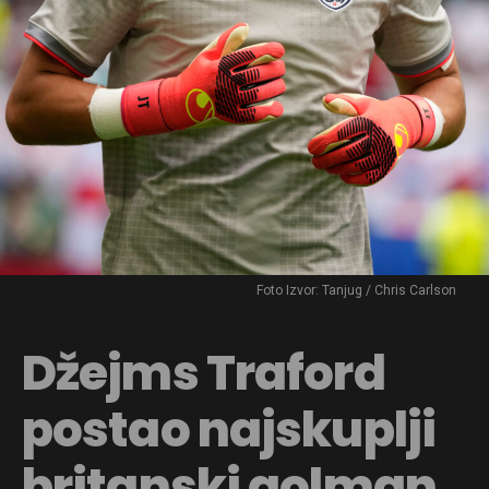
Foto Izvor: Tanjug / Chris Carlson
Džejms Traford
postao najskuplji
britanski golman