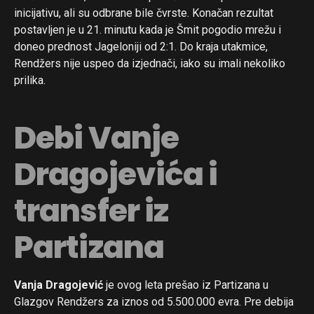
inicijativu, ali su odbrane bile čvrste. Konačan rezultat
postavljen je u 21. minutu kada je Šmit pogodio mrežu i
doneo prednost Jageloniji od 2:1. Do kraja utakmice,
Rendžers nije uspeo da izjednači, iako su imali nekoliko
prilika.
Debi Vanje
Dragojevića i
transfer iz
Partizana
Vanja Dragojević
je ovog leta prešao iz Partizana u
Glazgov Rendžers za iznos od 5.500.000 evra. Pre debija