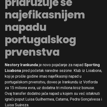
pridružuje se
najefikasnijem
napadu
portugalskog
prvenstva
Nestory Irankunda
je novo pojačanje za napad
Sporting
Lisabona
pred početak naredne sezone. Klub iz Lisabona,
koji je prošle godine imao najefikasniji napad u
portugalskom prvenstvu, doveo je Irankundu iz Votforda
za 15 miliona evra, uz dodatna tri miliona kroz bonuse.
Ovaj transfer dodatno jača napad u kojem su već istaknuti
igrači poput Luisa Guilhermea, Catama, Pedra Gonçalvesa i
Luisa Suáreza.