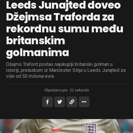
Leeds Junajted doveo
Džejmsa Traforda za
rekordnu sumu među
britanskim
golmanima
Džejms Traford postao najskuplji britanski golman u
istoriji, prelaskom iz Mančester Sitija u Leeds Junajted za
više od 50 miliona evra.
Objavljeno pre:
22 sekunde