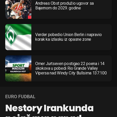
Andreas Obst produžio ugovor sa
Bajernom do 2029. godine
Verder pobedio Union Berlin i napravio
korak ka izlasku iz opasne zone
Omer Jurtseven postigao 22 poena i 14
skokova u pobedi Rio Grande Valley
Vipersa nad Windy City Bullsima 137:100
EURO FUDBAL
Nestory Irankunda