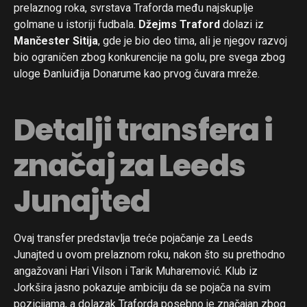
prelaznog roka, svrstava Traforda među najskuplje
golmane u istoriji fudbala.
Džejms Traford
dolazi iz
Mančester Sitija
, gde je bio deo tima, ali je njegov razvoj
bio ograničen zbog konkurencije na golu, pre svega zbog
uloge Đanluiđija Donarume kao prvog čuvara mreže.
Detalji transfera i
značaj za Leeds
Junajted
Ovaj transfer predstavlja treće pojačanje za Leeds
Junajted u ovom prelaznom roku, nakon što su prethodno
angažovani Hari Vilson i Tarik Muharemović. Klub iz
Jorkšira jasno pokazuje ambiciju da se pojača na svim
pozicijama, a dolazak Traforda posebno je značajan zbog