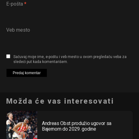
E-pošta
*
Veb mesto
Sačuvaj moje ime, e-poštu i veb mesto u ovom pregledaču veba za
sledeći put kada komentarišem.
Možda će vas interesovati
Andreas Obst produžio ugovor sa
Bajernom do 2029. godine