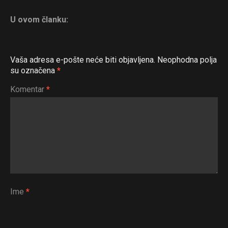
U ovom članku:
Vaša adresa e-pošte neće biti objavljena.
Neophodna polja
su označena
*
Komentar
*
Ime
*