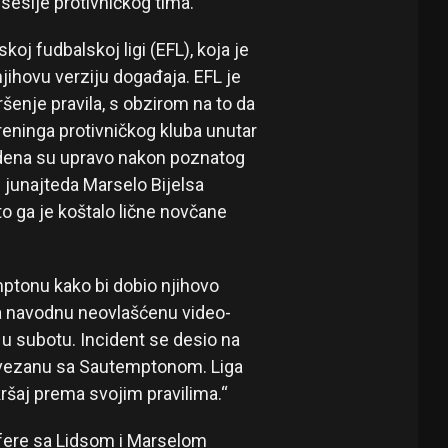
sesije protivničkog tima.
oj fudbalskoj ligi (EFL), koja je
jihovu verziju događaja. EFL je
ršenje pravila, s obzirom na to da
treninga protivničkog kluba unutar
edena su upravo nakon poznatog
s junajteda Marselo Bijelsa
što ga je koštalo lične novčane
mptonu kako bi dobio njihovo
za navodnu neovlašćenu video-
 u subotu. Incident se desio na
ovezanu sa Sautemptonom. Liga
ekršaj prema svojim pravilima.“
afere sa Lidsom i Marselom