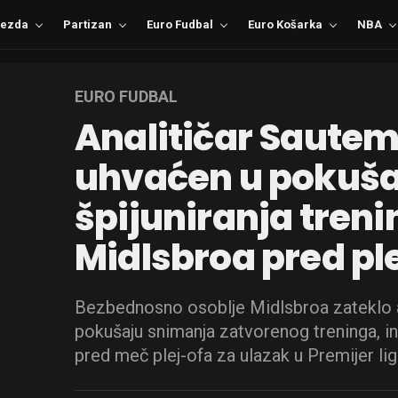
ezda
Partizan
Euro Fudbal
Euro Košarka
NBA
EURO FUDBAL
Analitičar Saute
uhvaćen u pokuša
špijuniranja tren
Midlsbroa pred pl
Bezbednosno osoblje Midlsbroa zateklo a
pokušaju snimanja zatvorenog treninga, in
pred meč plej-ofa za ulazak u Premijer li