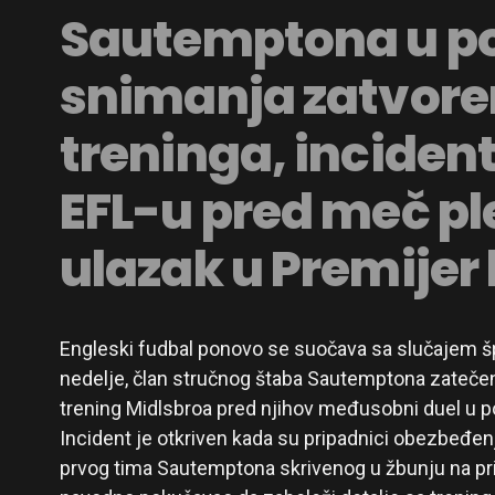
Sautemptona u p
snimanja zatvor
treninga, incident
EFL-u pred meč pl
ulazak u Premijer 
Engleski fudbal ponovo se suočava sa slučajem špi
nedelje, član stručnog štaba Sautemptona zateče
trening Midlsbroa pred njihov međusobni duel u po
Incident je otkriven kada su pripadnici obezbeđenja
prvog tima Sautemptona skrivenog u žbunju na priv