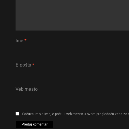
Ime
*
E-pošta
*
Veb mesto
Sačuvaj moje ime, e-poštu i veb mesto u ovom pregledaču veba za 