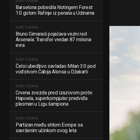
EURO FUDBAL
Barselona pobedila Notingem Forest
1:0 golom Rafinje iz penala u Udinama
EURO FUDBAL
Bruno Gimaraiš pojačava vezni red
Arsenala: Transfer vredan 87 miliona
evra
EURO FUDBAL
Čelsi ubedljivo savladao Milan 3:0 pod
vođstvom Ćabija Alonsa u Džakarti
EURO FUDBAL
Crvena zvezda pred izazovom protiv
Hapoela, superkompjuter predviđa
plasman u Ligu šampiona
EURO FUDBAL
Partizan među elitom Evrope sa
savršenim učinkom ovog leta