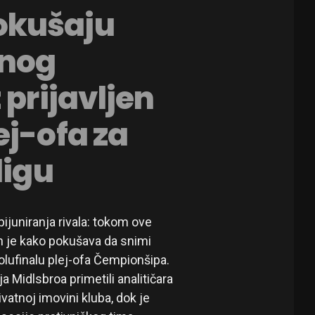
okušaju
enog
 prijavljen
ej-ofa za
ligu
juniranja rivala: tokom ove
n je kako pokušava da snimi
lufinalu plej-ofa Čempionšipa.
 Midlsbroa primetili analitičara
atnoj imovini kluba, dok je