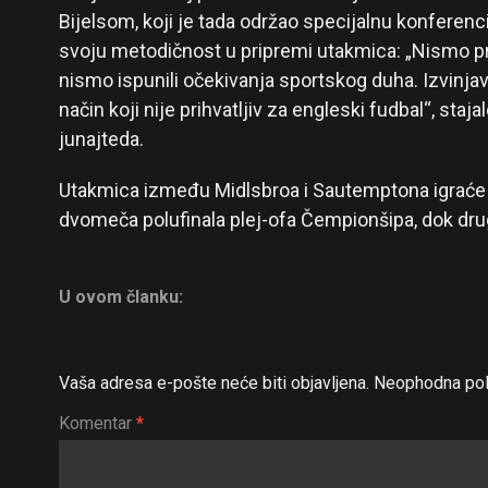
Bijelsom, koji je tada održao specijalnu konferenc
svoju metodičnost u pripremi utakmica: „Nismo prekr
nismo ispunili očekivanja sportskog duha. Izvinja
način koji nije prihvatljiv za engleski fudbal“, staj
junajteda.
Utakmica između Midlsbroa i Sautemptona igraće s
dvomeča polufinala plej-ofa Čempionšipa, dok drugi 
U ovom članku:
Vaša adresa e-pošte neće biti objavljena.
Neophodna pol
Komentar
*