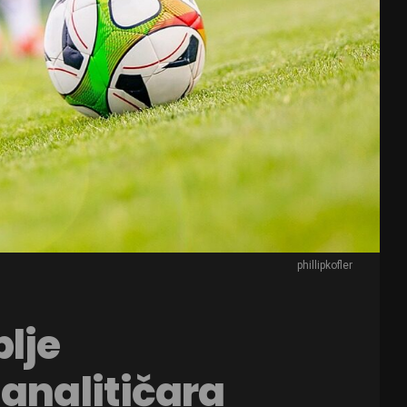
phillipkofler
lje
 analitičara