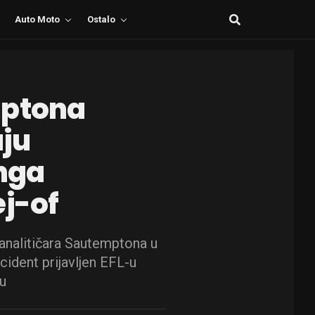
Auto Moto
Ostalo
mptona
ju
inga
ej-of
nalitičara Sautemptona u
cident prijavljen EFL-u
gu