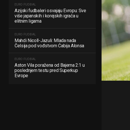
EURO FUDBAL
Azijski fudbaleri osvajaju Evropu: Sve
više japanskih i korejskih igrača u
elitnim ligama
EURO FUDBAL
Mahdi Nicoll-Jazuli: Mlada nada
Čelsija pod vođstvom Ćabija Alonsa
EURO FUDBAL
Aston Vila poražena od Bajerna 2:1 u
poslednjem testu pred Superkup
Evrope