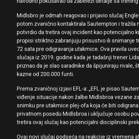
navodno pokušavao da zabeleži detalje sa trening 
Midlsbro je odmah reagovao i prijavio slučaj Englesk
potom zvanično kontaktirala Sautempton i tražila n
potvrdio da tretira ovaj incident kao potencijalno k
propisi striktno zabranjuju prisustvo ili snimanje 
72 sata pre odigravanja utakmice. Ova pravila uv
slučaja iz 2019. godine kada je tadašnji trener Lid
priznao da je slao saradnike da špijuniraju rivale, 
kazne od 200.000 funti.
Prema zvaničnoj izjavi EFL-a: „EFL je pisao Saute
viđenje situacije nakon žalbe Midlsbroa vezane 
snimku pre utakmice plej-ofa koja će biti odigrana
privatnom posedu Midlsbroa i uključuje osobu p
tretira ovaj slučaj kao potencijalni disciplinski pr
Ovaj novi slučaj podseća na reakcije iz vremena 