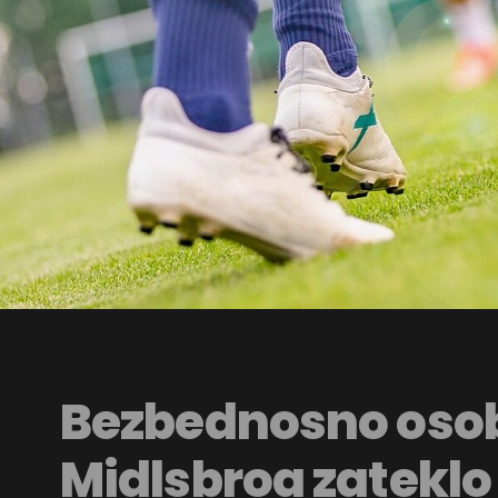
Bezbednosno osob
Midlsbroa zateklo