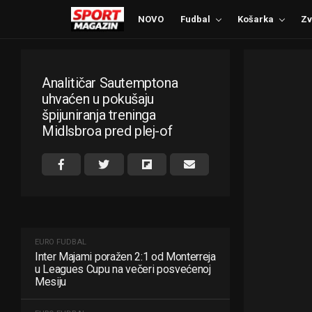
NOVO
Fudbal
Košarka
Zv
Analitičar Sautemptona
uhvaćen u pokušaju
špijuniranja treninga
Midlsbroa pred plej-of
EURO FUDBAL
Inter Majami poražen 2:1 od Monterreja
u Leagues Cupu na večeri posvećenoj
Mesiju