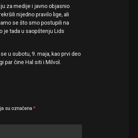
iju za medije i javno objasnio
šili nijedno pravilo lige, ali
vamo se što smo postupili na
alo je tada u saopštenju Lids
e u subotu, 9. maja, kao prvi deo
par čine Hal siti i Milvol.
ja su označena
*