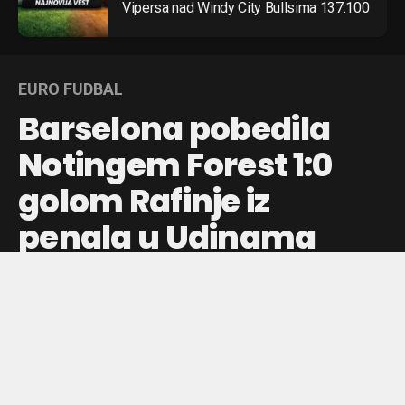
Vipersa nad Windy City Bullsima 137:100
EURO FUDBAL
Barselona pobedila
Notingem Forest 1:0
golom Rafinje iz
penala u Udinama
Rafinja je postigao jedini gol sa bele tačke u prvom meču
Barselone na turniru u Udinama, dok je Notingem Forest
pružio snažan otpor.
Objavljeno pre:
7 sati