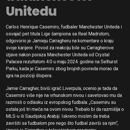
Unitedu
Carlos Henrique Casemiro, fudbaler Manchester Uniteda i
osvajač pet titula Lige šampiona sa Real Madridom,
odgovorio je Jamieju Carragheru na komentare o kraju
svoje karijere. Povod za reakciju bile su Carragherove
izjave nakon poraza Manchester Uniteda od Crystal
Palacea rezultatom 4:0 u maju 2024. godine na Selhurst
Parku, kada je Casemiro zbog brojnih povreda morao da
igra na poziciji štopera.
Jamie Carragher, bivši igrač Liverpula, ocenio je tada da
Casemiro više nije na vrhunskom nivou i savetovao mu da
razmisli o odlasku iz evropskog fudbala: „Casemiru su
ostala još tri meča na ovom nivou. Trebalo bi da razmišlja o
MLS-u ili Saudijskoj Arabiji. Iskreno mislim da treba
završiti sa fudbalom pre nego što fudbal završi sa njim“,