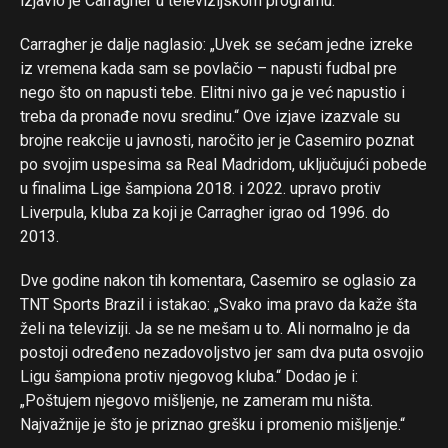
izjavio je Carragher u televizijskom programu.
Carragher je dalje naglasio: „Uvek se sećam jedne izreke
iz vremena kada sam se povlačio – napusti fudbal pre
nego što on napusti tebe. Elitni nivo ga je već napustio i
treba da pronađe novu sredinu.“ Ove izjave izazvale su
brojne reakcije u javnosti, naročito jer je Casemiro poznat
po svojim uspesima sa Real Madridom, uključujući pobede
u finalima Lige šampiona 2018. i 2022. upravo protiv
Liverpula, kluba za koji je Carragher igrao od 1996. do
2013.
Dve godine nakon tih komentara, Casemiro se oglasio za
TNT Sports Brazil i istakao: „Svako ima pravo da kaže šta
želi na televiziji. Ja se ne mešam u to. Ali normalno je da
postoji određeno nezadovoljstvo jer sam dva puta osvojio
Ligu šampiona protiv njegovog kluba.“ Dodao je i:
„Poštujem njegovo mišljenje, ne zameram mu ništa.
Najvažnije je što je priznao grešku i promenio mišljenje.“