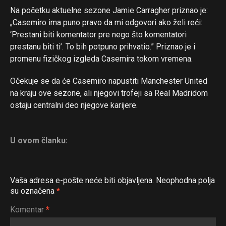
Na početku aktuelne sezone Jamie Carragher priznao je:
„Casemiro ima puno pravo da mi odgovori ako želi reći:
‘Prestani biti komentator pre nego što komentatori
prestanu biti ti’. To bih potpuno prihvatio.” Priznao je i
promenu fizičkog izgleda Casemira tokom vremena.
Očekuje se da će Casemiro napustiti Manchester United
na kraju ove sezone, ali njegovi trofeji sa Real Madridom
ostaju centralni deo njegove karijere.
U ovom članku:
Vaša adresa e-pošte neće biti objavljena.
Neophodna polja
su označena
*
Komentar
*