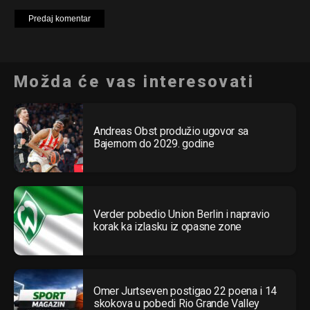
Možda će vas interesovati
Andreas Obst produžio ugovor sa
Bajernom do 2029. godine
Verder pobedio Union Berlin i napravio
korak ka izlasku iz opasne zone
Omer Jurtseven postigao 22 poena i 14
skokova u pobedi Rio Grande Valley