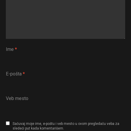
Ime
*
E-pošta
*
Veb mesto
Sačuvaj moje ime, e-poštu i veb mesto u ovom pregledaču veba za
sledeći put kada komentarišem.