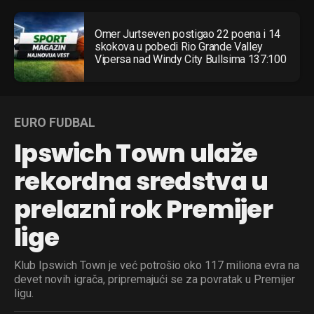
Omer Jurtseven postigao 22 poena i 14
skokova u pobedi Rio Grande Valley
Vipersa nad Windy City Bullsima 137:100
EURO FUDBAL
Ipswich Town ulaže
rekordna sredstva u
prelazni rok Premijer
lige
Klub Ipswich Town je već potrošio oko 117 miliona evra na
devet novih igrača, pripremajući se za povratak u Premijer
ligu.