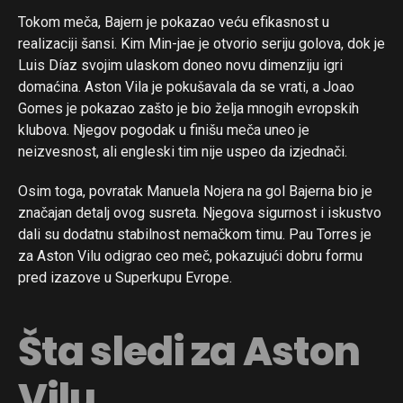
Tokom meča, Bajern je pokazao veću efikasnost u
realizaciji šansi. Kim Min-jae je otvorio seriju golova, dok je
Luis Díaz svojim ulaskom doneo novu dimenziju igri
domaćina. Aston Vila je pokušavala da se vrati, a Joao
Gomes je pokazao zašto je bio želja mnogih evropskih
klubova. Njegov pogodak u finišu meča uneo je
neizvesnost, ali engleski tim nije uspeo da izjednači.
Osim toga, povratak Manuela Nojera na gol Bajerna bio je
značajan detalj ovog susreta. Njegova sigurnost i iskustvo
dali su dodatnu stabilnost nemačkom timu. Pau Torres je
za Aston Vilu odigrao ceo meč, pokazujući dobru formu
pred izazove u Superkupu Evrope.
Šta sledi za Aston
Vilu