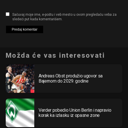
Sačuvaj moje ime, e-poštu i veb mesto u ovom pregledaču veba za
sledeći put kada komentarišem.
Možda će vas interesovati
Andreas Obst produžio ugovor sa
Bajernom do 2029. godine
Verder pobedio Union Berlin i napravio
korak ka izlasku iz opasne zone