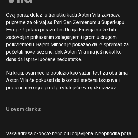
Ovaj poraz dolazi u trenutku kada Aston Vila završava
pripreme za okršaj sa Pari Sen Žermenom u Superkupu
Flipboard
Evrope. Uprkos porazu, tim Unaija Emerija može biti
Reddit
zadovoljan prikazanim zalaganjem i igrom u drugom
Pinterest
poluvremenu. Bajern Minhen je pokazao da je spreman za
Whatsapp
početak nove sezone, dok Aston Vila ima još nekoliko
dana da ispravi uočene nedostatke.
Email
Na kraju, ovaj meč je poslužio kao važan test za oba tima.
Aston Vila će pokušati da iskoristi stečena iskustva i
podigne nivo igre pred predstojeći evropski izazov.
U ovom članku:
Vaša adresa e-pošte neće biti objavljena.
Neophodna polja