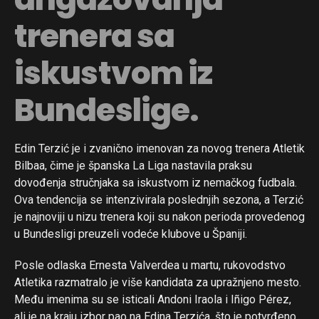
trenera sa
iskustvom iz
Bundeslige.
Edin Terzić je i zvanično imenovan za novog trenera Atletik
Bilbaa, čime je španska La Liga nastavila praksu
dovođenja stručnjaka sa iskustvom iz nemačkog fudbala.
Ova tendencija se intenzivirala poslednjih sezona, a Terzić
je najnoviji u nizu trenera koji su nakon perioda provedenog
u Bundesligi preuzeli vodeće klubove u Španiji.
Posle odlaska Ernesta Valverdea u martu, rukovodstvo
Atletika razmatralo je više kandidata za upražnjeno mesto.
Među imenima su se isticali Andoni Iraola i Iñigo Pérez,
ali je na kraju izbor pao na Edina Terzića, što je potvrđeno