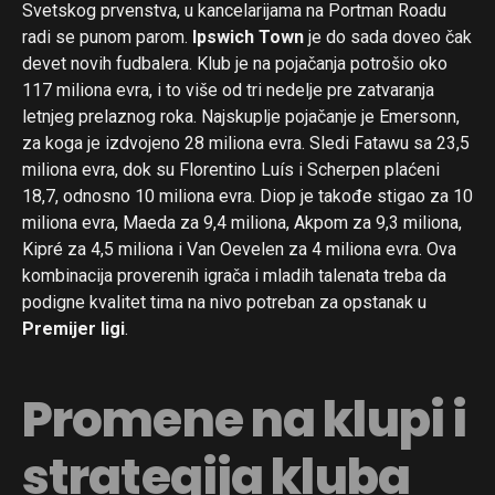
Svetskog prvenstva, u kancelarijama na Portman Roadu
radi se punom parom.
Ipswich Town
je do sada doveo čak
devet novih fudbalera. Klub je na pojačanja potrošio oko
117 miliona evra, i to više od tri nedelje pre zatvaranja
letnjeg prelaznog roka. Najskuplje pojačanje je Emersonn,
za koga je izdvojeno 28 miliona evra. Sledi Fatawu sa 23,5
miliona evra, dok su Florentino Luís i Scherpen plaćeni
18,7, odnosno 10 miliona evra. Diop je takođe stigao za 10
miliona evra, Maeda za 9,4 miliona, Akpom za 9,3 miliona,
Kipré za 4,5 miliona i Van Oevelen za 4 miliona evra. Ova
kombinacija proverenih igrača i mladih talenata treba da
podigne kvalitet tima na nivo potreban za opstanak u
Premijer ligi
.
Promene na klupi i
strategija kluba