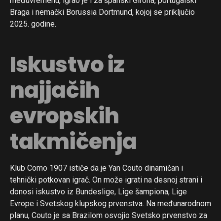
međuvremenu, igrao je i za španski Girona, portugalski
Braga i nemački Borussia Dortmund, kojoj se priključio
2025. godine.
Iskustvo iz
najjačih
evropskih
takmičenja
Klub Como 1907 ističe da je Yan Couto dinamičan i
tehnički potkovan igrač. On može igrati na desnoj strani i
donosi iskustvo iz Bundeslige, Lige šampiona, Lige
Evrope i Svetskog klupskog prvenstva. Na međunarodnom
planu, Couto je sa Brazilom osvojio Svetsko prvenstvo za