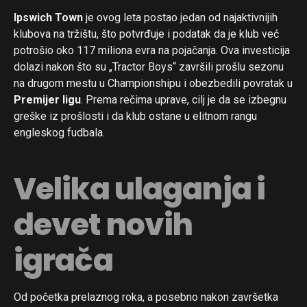
Ipswich Town
je ovog leta postao jedan od najaktivnijih
klubova na tržištu, što potvrđuje i podatak da je klub već
potrošio oko 117 miliona evra na pojačanja. Ova investicija
dolazi nakon što su „Tractor Boys“ završili prošlu sezonu
na drugom mestu u Championshipu i obezbedili povratak u
Premijer ligu
. Prema rečima uprave, cilj je da se izbegnu
greške iz prošlosti i da klub ostane u elitnom rangu
engleskog fudbala.
Velika ulaganja i
devet novih
igrača
Od početka prelaznog roka, a posebno nakon završetka