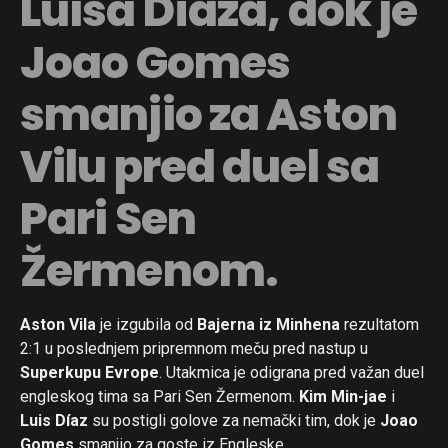
Luisa Díaza, dok je
Joao Gomes
smanjio za Aston
Vilu pred duel sa
Pari Sen
Žermenom.
Aston Vila
je izgubila od
Bajerna iz Minhena
rezultatom
2:1 u poslednjem pripremnom meču pred nastup u
Superkupu Evrope
. Utakmica je odigrana pred važan duel
engleskog tima sa Pari Sen Žermenom.
Kim Min-jae
i
Luis Díaz
su postigli golove za nemački tim, dok je
Joao
Gomes
smanjio za goste iz Engleske.