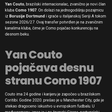
Yan Couto
, brazilski internacionalac, zvanično je novi član
kluba
Como 1907
. On dolazi na jednogodišnju pozajmicu
iz
Borusije Dortmund
i igraće u italijanskoj Seriji A tokom
sezone 2026/27. Ovaj transfer potvrđen je na zvaničnim
kanalima kluba, čime je Como pojačao konkurenciju na
desnom beku.
Yan Couto
pojačava desnu
stranu Como 1907
Couto ima 24 godine i karijeru je započeo u brazilskom
Coritibi. Godine 2020. prešao je u Manchester City, gde je
stekao dragoceno iskustvo u evropskom fudbalu. U