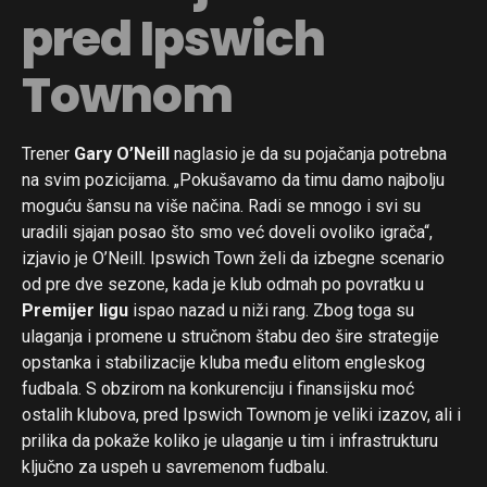
pred Ipswich
Townom
Trener
Gary O’Neill
naglasio je da su pojačanja potrebna
na svim pozicijama. „Pokušavamo da timu damo najbolju
moguću šansu na više načina. Radi se mnogo i svi su
uradili sjajan posao što smo već doveli ovoliko igrača“,
izjavio je O’Neill. Ipswich Town želi da izbegne scenario
od pre dve sezone, kada je klub odmah po povratku u
Premijer ligu
ispao nazad u niži rang. Zbog toga su
ulaganja i promene u stručnom štabu deo šire strategije
opstanka i stabilizacije kluba među elitom engleskog
fudbala. S obzirom na konkurenciju i finansijsku moć
ostalih klubova, pred Ipswich Townom je veliki izazov, ali i
prilika da pokaže koliko je ulaganje u tim i infrastrukturu
ključno za uspeh u savremenom fudbalu.