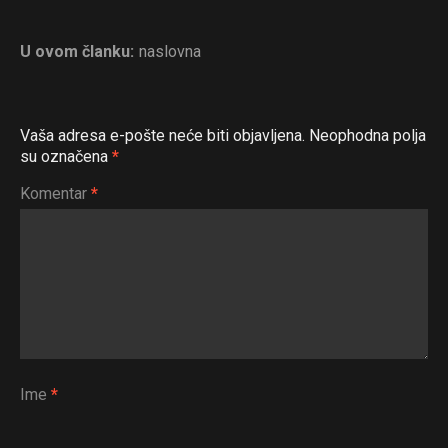
U ovom članku:
naslovna
Vaša adresa e-pošte neće biti objavljena.
Neophodna polja
su označena
*
Komentar
*
Ime
*