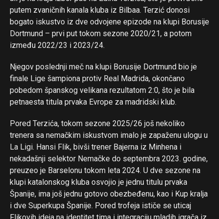
putem zvaničnih kanala kluba iz Bilbaa. Terzić donosi
bogato iskustvo iz dve odvojene epizode na klupi Borusije
Dortmund – prvi put tokom sezone 2020/21, a potom
između 2022/23 i 2023/24.
Njegov poslednji meč na klupi Borusije Dortmund bio je
finale Lige šampiona protiv Real Madrida, okončano
pobedom španskog velikana rezultatom 2:0, što je bila
petnaesta titula prvaka Evrope za madridski klub.
Pored Terzića, tokom sezone 2025/26 još nekoliko
trenera sa nemačkim iskustvom imalo je zapaženu ulogu u
La Ligi. Hansi Flik, bivši trener Bajerna iz Minhena i
nekadašnji selektor Nemačke do septembra 2023. godine,
preuzeo je Barselonu tokom leta 2024. U dve sezone na
klupi katalonskog kluba osvojio je jednu titulu prvaka
Španije, ima još jednu gotovo obezbeđenu, kao i Kup kralja
i dve Superkupa Španije. Pored trofeja ističe se uticaj
Flikovih ideja na identitet tima i integraciju mladih igrača iz