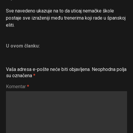
Flipboard
Sve navedeno ukazuje na to da uticaj nemačke škole
Reddit
postaje sve izraženiji među trenerima koji rade u španskoj
Pinterest
eliti.
Whatsapp
Email
U ovom članku:
Vaša adresa e-pošte neće biti objavljena.
Neophodna polja
su označena
*
Komentar
*