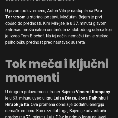
U prvom poluvremenu, Aston Vila je nastupila sa
Pau
Torresom
u startnoj postavi. Međutim, Bajern je prvi
došao do prednosti. Kim Min-jae je u 37. minutu glavom
zatresao mrežu nakon centaršuta iz slobodnog udarca koji
je izveo Tom Bischof. Na taj način, nemački tim je stekao
psihološku prednost pred nastavak susreta.
Tok meča i ključni
momenti
U drugom poluvremenu, trener Bajerna
Vincent Kompany
je u 63. minutu uveo u igru
Luisa Díaza
,
Joaa Palhinhu
i
Hiraokija Ita
. Ova promena donela je dodatnu energiju
nemačkom timu. Kao rezultat toga, Bajern je udvostručio
prednost u 73. minutu. Luis Díaz je primio loptu na levoj