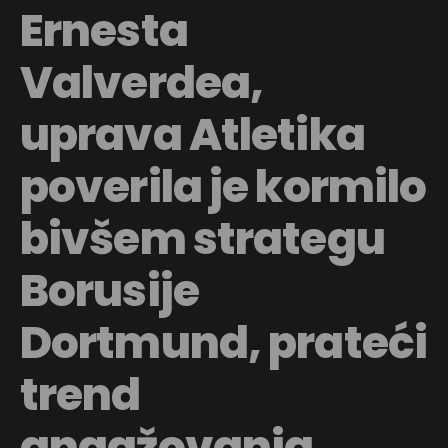
Ernesta
Valverdea,
uprava Atletika
poverila je kormilo
bivšem strategu
Borusije
Dortmund, prateći
trend
angažovanja