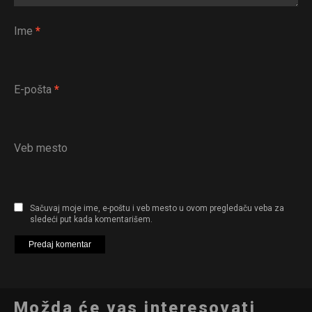
Ime
*
E-pošta
*
Veb mesto
Sačuvaj moje ime, e-poštu i veb mesto u ovom pregledaču veba za
sledeći put kada komentarišem.
Možda će vas interesovati