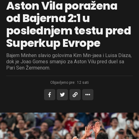
Aston Vila poražena
od Bajerna 2:1 u
poslednjem testu pred
Superkup Evrope
Bajern Minhen slavio golovima Kim Min-jaea i Luisa Díaza,
dok je Joao Gomes smanjio za Aston Vilu pred duel sa
Pari Sen Žermenom.
Objavljeno pre:
12 sati