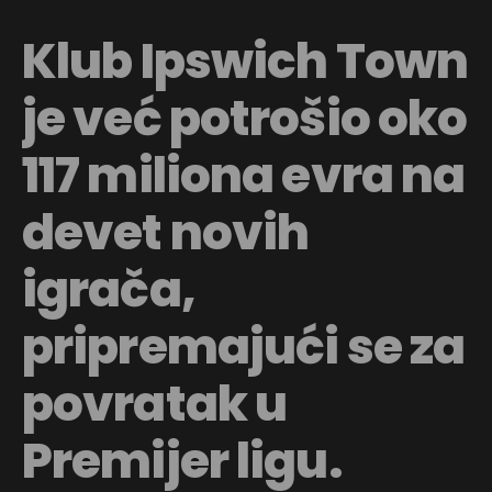
Klub Ipswich Town
je već potrošio oko
117 miliona evra na
devet novih
igrača,
pripremajući se za
povratak u
Premijer ligu.