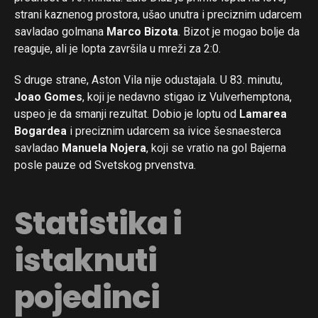
strani kaznenog prostora, ušao unutra i preciznim udarcem
savladao golmana
Marco Bizota
. Bizot je mogao bolje da
reaguje, ali je lopta završila u mreži za 2:0.
S druge strane, Aston Vila nije odustajala. U 83. minutu,
Joao Gomes
, koji je nedavno stigao iz Vulverhemptona,
uspeo je da smanji rezultat. Dobio je loptu od
Lamarea
Bogardea
i preciznim udarcem sa ivice šesnaesterca
savladao
Manuela Nojera
, koji se vratio na gol Bajerna
posle pauze od Svetskog prvenstva.
Statistika i
istaknuti
pojedinci