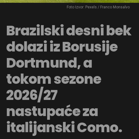
Foto Izvor: Pexels / Franco Monsalvo
Brazilski desni bek
dolazi iz Borusije
Dortmund, a
tokom sezone
2026/27
nastupaće za
italijanski Como.