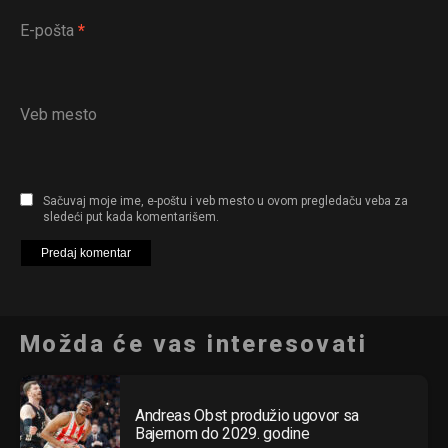
E-pošta
*
Veb mesto
Sačuvaj moje ime, e-poštu i veb mesto u ovom pregledaču veba za
sledeći put kada komentarišem.
Možda će vas interesovati
Andreas Obst produžio ugovor sa
Bajernom do 2029. godine