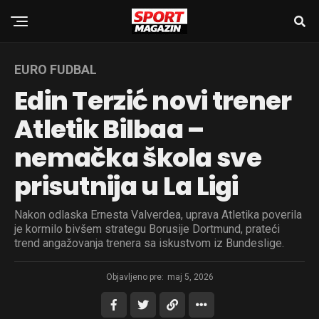
EURO FUDBAL
Edin Terzić novi trener
Atletik Bilbaa –
nemačka škola sve
prisutnija u La Ligi
Nakon odlaska Ernesta Valverdea, uprava Atletika poverila
je kormilo bivšem strategu Borusije Dortmund, prateći
trend angažovanja trenera sa iskustvom iz Bundeslige.
Objavljeno pre:
maj 5, 2026