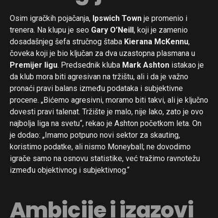
Osim igračkih pojačanja,
Ipswich Town
je promenio i
trenera. Na klupu je seo
Gary O’Neill
, koji je zamenio
dosadašnjeg šefa stručnog štaba
Kierana McKennu
,
čoveka koji je bio ključan za dva uzastopna plasmana u
Premijer ligu
. Predsednik kluba
Mark Ashton
istakao je
da klub mora biti agresivan na tržištu, ali i da je važno
pronaći pravi balans između podataka i subjektivne
procene. „Bićemo agresivni, moramo biti takvi, ali je ključno
dovesti pravi talenat. Tržište je malo, nije lako, zato je ovo
najbolja liga na svetu“, rekao je Ashton početkom leta. On
je dodao: „Imamo potpuno novi sektor za skauting,
koristimo podatke, ali nismo Moneyball; ne dovodimo
igrače samo na osnovu statistike, već tražimo ravnotežu
između objektivnog i subjektivnog.“
Ambicije i izazovi