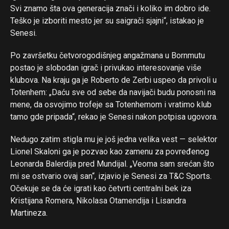
Svi znamo šta ova generacija znači i koliko im dobro ide.
Teško je izboriti mesto jer su saigrači sjajni“, istakao je
Senesi.
Po završetku četvorogodišnjeg angažmana u Bornmutu
postao je slobodan igrač i privukao interesovanje više
klubova. Na kraju ga je Roberto de Zerbi uspeo da privoli u
Totenhem: „Daću sve od sebe da navijači budu ponosni na
mene, da osvojimo trofeje sa Totenhemom i vratimo klub
tamo gde pripada“, rekao je Senesi nakon potpisa ugovora.
Nedugo zatim stigla mu je još jedna velika vest — selektor
Lionel Skaloni ga je pozvao kao zamenu za povređenog
Leonarda Balerdija pred Mundijal. „Veoma sam srećan što
mi se ostvario ovaj san“, izjavio je Senesi za T&C Sports.
Očekuje se da će igrati kao četvrti centralni bek iza
Kristijana Romera, Nikolasa Otamendija i Lisandra
Martineza.