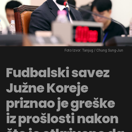
Foto Izvor: Tanjug / Chung Sung-Jun
Fudbalski savez
Južne Koreje
priznao je greške
iz prošlosti nakon