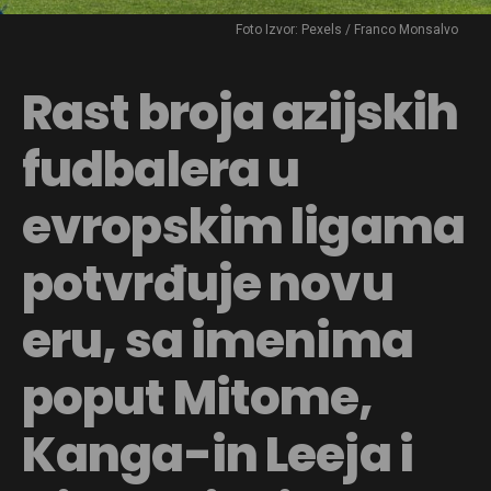
Foto Izvor: Pexels / Franco Monsalvo
Rast broja azijskih
fudbalera u
evropskim ligama
potvrđuje novu
eru, sa imenima
poput Mitome,
Kanga-in Leeja i