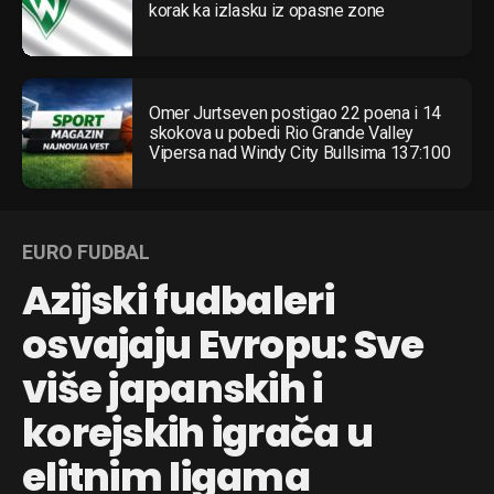
korak ka izlasku iz opasne zone
Omer Jurtseven postigao 22 poena i 14
skokova u pobedi Rio Grande Valley
Vipersa nad Windy City Bullsima 137:100
EURO FUDBAL
Azijski fudbaleri
osvajaju Evropu: Sve
više japanskih i
korejskih igrača u
elitnim ligama