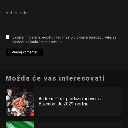
Veb mesto
Sačuvaj moje ime, e-poštu i veb mesto u ovom pregledaču veba za
sledeći put kada komentarišem.
Možda će vas interesovati
Andreas Obst produžio ugovor sa
Bajernom do 2029. godine