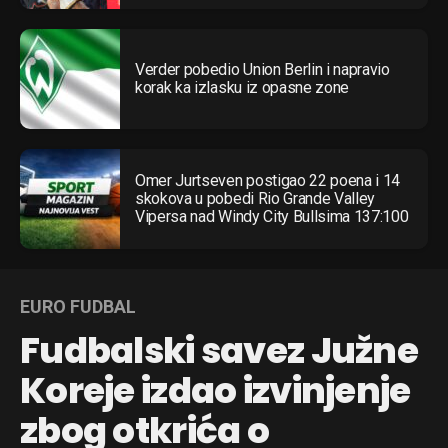
Verder pobedio Union Berlin i napravio
korak ka izlasku iz opasne zone
Omer Jurtseven postigao 22 poena i 14
skokova u pobedi Rio Grande Valley
Vipersa nad Windy City Bullsima 137:100
EURO FUDBAL
Fudbalski savez Južne
Koreje izdao izvinjenje
zbog otkrića o