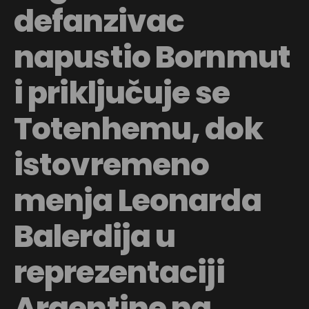
defanzivac
napustio Bornmut
i priključuje se
Totenhemu, dok
istovremeno
menja Leonarda
Balerdija u
reprezentaciji
Argentine na