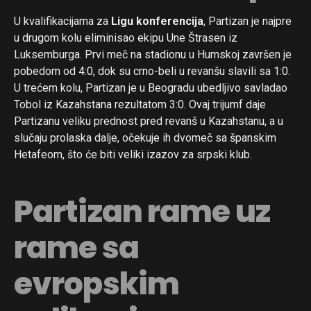
U kvalifikacijama za
Ligu konferencija
, Partizan je najpre
u drugom kolu eliminisao ekipu Une Štrasen iz
Luksemburga. Prvi meč na stadionu u Humskoj završen je
pobedom od 4:0, dok su crno-beli u revanšu slavili sa 1:0.
U trećem kolu, Partizan je u Beogradu ubedljivo savladao
Tobol iz Kazahstana rezultatom 3:0. Ovaj trijumf daje
Partizanu veliku prednost pred revanš u Kazahstanu, a u
slučaju prolaska dalje, očekuje ih dvomeč sa španskim
Hetafeom, što će biti veliki izazov za srpski klub.
Partizan rame uz
rame sa
evropskim