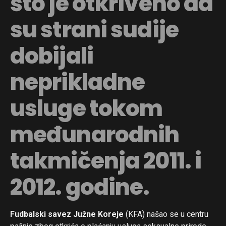
što je otkriveno da
su strani sudije
dobijali
neprikladne
usluge tokom
međunarodnih
takmičenja 2011. i
2012. godine.
Fudbalski savez Južne Koreje
(KFA) našao se u centru