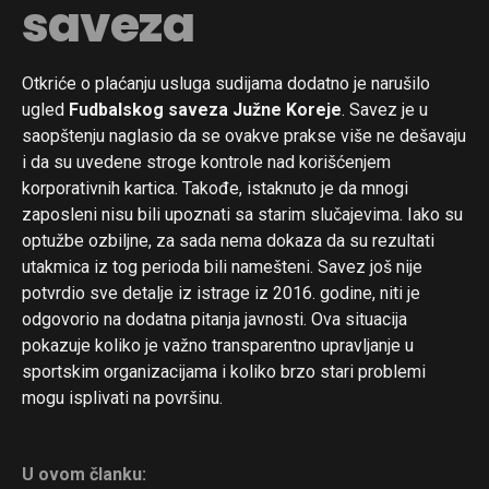
saveza
Otkriće o plaćanju usluga sudijama dodatno je narušilo
ugled
Fudbalskog saveza Južne Koreje
. Savez je u
saopštenju naglasio da se ovakve prakse više ne dešavaju
i da su uvedene stroge kontrole nad korišćenjem
korporativnih kartica. Takođe, istaknuto je da mnogi
zaposleni nisu bili upoznati sa starim slučajevima. Iako su
optužbe ozbiljne, za sada nema dokaza da su rezultati
utakmica iz tog perioda bili namešteni. Savez još nije
potvrdio sve detalje iz istrage iz 2016. godine, niti je
odgovorio na dodatna pitanja javnosti. Ova situacija
pokazuje koliko je važno transparentno upravljanje u
sportskim organizacijama i koliko brzo stari problemi
mogu isplivati na površinu.
U ovom članku: