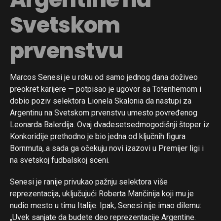
Svetskom
prvenstvu
Marcos Senesi je u roku od samo jednog dana doživeo
preokret karijere — potpisao je ugovor sa Totenhemom i
dobio poziv selektora Lionela Skalonia da nastupi za
Argentinu na Svetskom prvenstvu umesto povređenog
Leonarda Balerdija. Ovaj dvadesetsedmogodišnji štoper iz
Konkoridije prethodno je bio jedna od ključnih figura
Bornmuta, a sada ga očekuju novi izazovi u Premijer ligi i
na svetskoj fudbalskoj sceni.
Senesi je ranije privukao pažnju selektora više
reprezentacija, uključujući Roberta Mančinija koji mu je
nudio mesto u timu Italije. Ipak, Senesi nije imao dilemu:
„Uvek sanjate da budete deo reprezentacije Argentine.