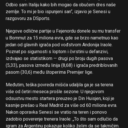
Odbio sam Italiju kako bih mogao da obučem dres naše
zemlje. To mi je bio ispunjeni san“, izjavio je Senesi u
razgovoru za DSports.
Njegove odlične partije u Fejenordu donele su mu transfer
u Bornmut za 15 miliona evra, gde se brzo nametnuo kao
jedan od glavnih igrača pod vođstvom Andonija Iraole.
Poznat po sigurnosti s loptom i čvrstini u defanzivi,
izdvajao se statistikom — drugi po broju dugih pasova
(5,33), pasova između linija (8,68) i igrača predriblovanih
pasom (30,6) među štoperima Premijer lige.
Međutim, teška povreda mišića udaljila ga je sa terena
više od četiri meseca prošle sezone. U njegovom
odsustvu mesto startera preuzeo je Din Huisjen, koji je
kasnije prešao u Real Madrid za više od 60 miliona evra.
Nakon oporavka Senesi se vratio na teren i ponovo
zadobio poverenje trenera Iraole: „To što sam odlučio da
igram za Argentinu pokazuje koliko želim da se takmičim.