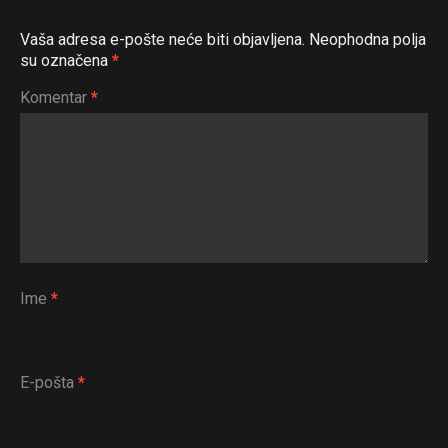
Vaša adresa e-pošte neće biti objavljena.
Neophodna polja
su označena
*
Komentar
*
Ime
*
E-pošta
*