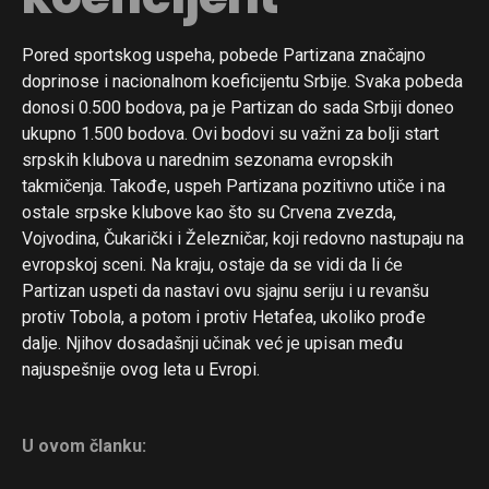
Pored sportskog uspeha, pobede Partizana značajno
doprinose i nacionalnom koeficijentu Srbije. Svaka pobeda
donosi 0.500 bodova, pa je Partizan do sada Srbiji doneo
ukupno 1.500 bodova. Ovi bodovi su važni za bolji start
srpskih klubova u narednim sezonama evropskih
takmičenja. Takođe, uspeh Partizana pozitivno utiče i na
ostale srpske klubove kao što su Crvena zvezda,
Vojvodina, Čukarički i Železničar, koji redovno nastupaju na
evropskoj sceni. Na kraju, ostaje da se vidi da li će
Partizan uspeti da nastavi ovu sjajnu seriju i u revanšu
protiv Tobola, a potom i protiv Hetafea, ukoliko prođe
dalje. Njihov dosadašnji učinak već je upisan među
najuspešnije ovog leta u Evropi.
U ovom članku: