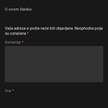
Flipboard
U ovom članku:
Reddit
Pinterest
Whatsapp
Vaša adresa e-pošte neće biti objavljena.
Neophodna polja
su označena
*
Email
Komentar
*
Ime
*