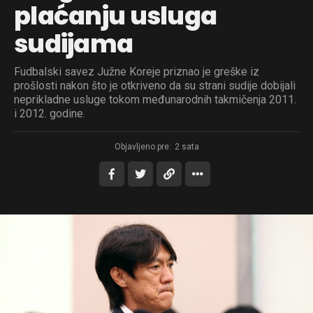
plaćanju usluga
sudijama
Fudbalski savez Južne Koreje priznao je greške iz
prošlosti nakon što je otkriveno da su strani sudije dobijali
neprikladne usluge tokom međunarodnih takmičenja 2011.
i 2012. godine.
Objavljeno pre:
2 sata