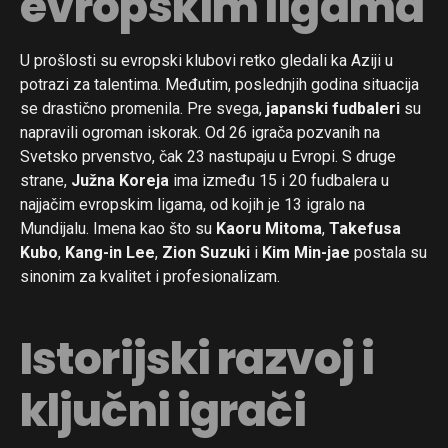
evropskim ligama
U prošlosti su evropski klubovi retko gledali ka Aziji u
potrazi za talentima. Međutim, poslednjih godina situacija
se drastično promenila. Pre svega,
japanski fudbaleri
su
napravili ogroman iskorak. Od 26 igrača pozvanih na
Svetsko prvenstvo, čak 23 nastupaju u Evropi. S druge
strane,
Južna Koreja
ima između 15 i 20 fudbalera u
najjačim evropskim ligama, od kojih je 13 igralo na
Mundijalu. Imena kao što su
Kaoru Mitoma
,
Takefusa
Kubo
,
Kang-in Lee
,
Zion Suzuki
i
Kim Min-jae
postala su
sinonim za kvalitet i profesionalizam.
Istorijski razvoj i
ključni igrači