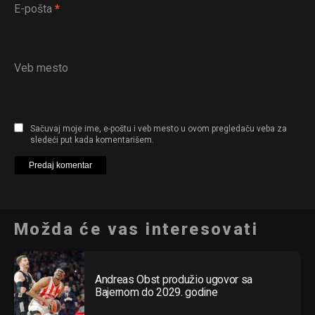
E-pošta
*
Veb mesto
Sačuvaj moje ime, e-poštu i veb mesto u ovom pregledaču veba za
sledeći put kada komentarišem.
Možda će vas interesovati
Andreas Obst produžio ugovor sa
Bajernom do 2029. godine