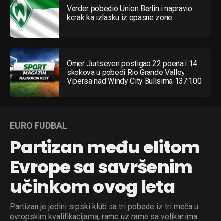
Verder pobedio Union Berlin i napravio
korak ka izlasku iz opasne zone
Omer Jurtseven postigao 22 poena i 14
skokova u pobedi Rio Grande Valley
Vipersa nad Windy City Bullsima 137:100
EURO FUDBAL
Partizan među elitom
Evrope sa savršenim
učinkom ovog leta
Partizan je jedini srpski klub sa tri pobede iz tri meča u
evropskim kvalifikacijama, rame uz rame sa velikanima