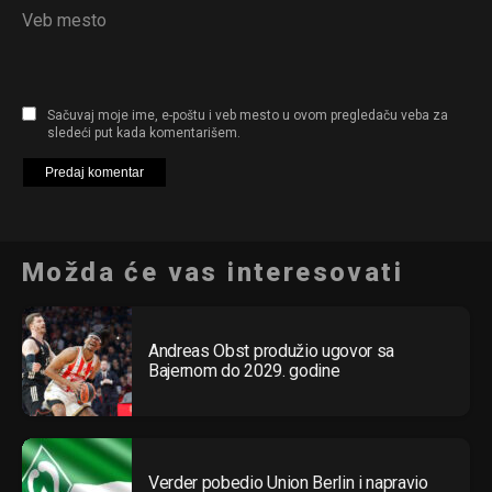
Veb mesto
Sačuvaj moje ime, e-poštu i veb mesto u ovom pregledaču veba za
sledeći put kada komentarišem.
Možda će vas interesovati
Andreas Obst produžio ugovor sa
Bajernom do 2029. godine
Verder pobedio Union Berlin i napravio