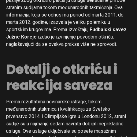
pažnje zbog otkrića o plaćanju usluga seksualne prirode
stranim sudijama tokom međunarodnih takmičenja. Ova
informacija, koja se odnosi na period od marta 2011. do
marta 2012. godine, izazvala je veliku polemiku u
sportskim krugovima. Prema izveštaju,
Fudbalski savez
Južne Koreje
izdao je izvinjenje povodom otkrića,
naglašavajući da se ovakva praksa više ne sprovodi.
Detalji o otkriću i
reakcija saveza
Prema rezultatima novinarske istrage, tokom
međunarodnih utakmica i kvalifikacija za Svetsko
prvenstvo 2014. i Olimpijske igre u Londonu 2012, strani
sudije su u najmanje sedam navrata dobijali neprikladne
usluge. Ove usluge uključivale su posete masažnim