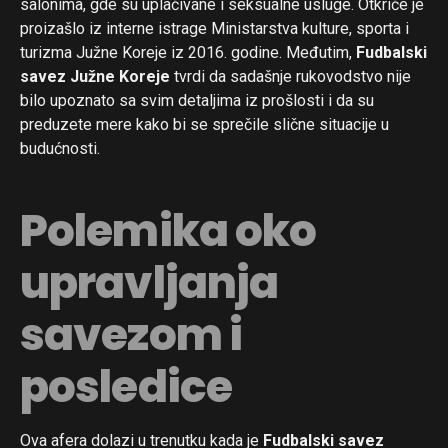
salonima, gde su uplaćivane i seksualne usluge. Otkriće je
proizašlo iz interne istrage Ministarstva kulture, sporta i
turizma Južne Koreje iz 2016. godine. Međutim,
Fudbalski
savez Južne Koreje
tvrdi da sadašnje rukovodstvo nije
bilo upoznato sa svim detaljima iz prošlosti i da su
preduzete mere kako bi se sprečile slične situacije u
budućnosti.
Polemika oko
upravljanja
savezom i
posledice
Ova afera dolazi u trenutku kada je
Fudbalski savez