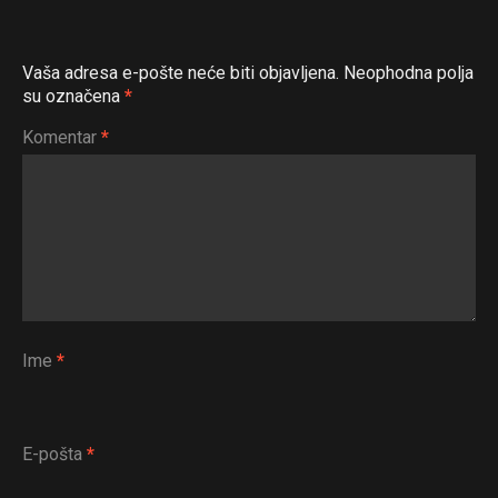
Vaša adresa e-pošte neće biti objavljena.
Neophodna polja
su označena
*
Komentar
*
Ime
*
E-pošta
*