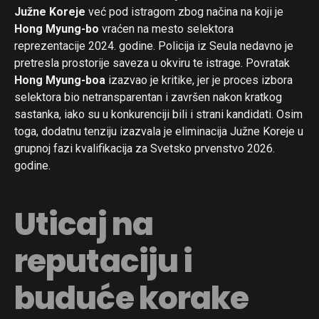
Južne Koreje
već pod istragom zbog načina na koji je
Hong Myung-bo
vraćen na mesto selektora
reprezentacije 2024. godine. Policija iz Seula nedavno je
pretresla prostorije saveza u okviru te istrage. Povratak
Hong Myung-boa
izazvao je kritike, jer je proces izbora
selektora bio netransparentan i završen nakon kratkog
sastanka, iako su u konkurenciji bili i strani kandidati. Osim
toga, dodatnu tenziju izazvala je eliminacija Južne Koreje u
grupnoj fazi kvalifikacija za Svetsko prvenstvo 2026.
godine.
Uticaj na
reputaciju i
buduće korake