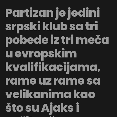
Partizan je jedini
srpski klub sa tri
pobede iz tri meča
u evropskim
kvalifikacijama,
rame uz rame sa
velikanima kao
što su Ajaks i