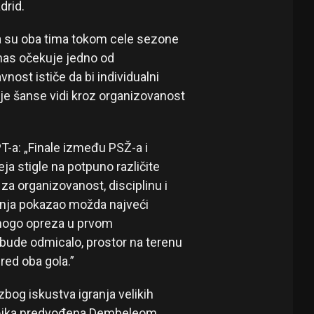
drid.
da su oba tima tokom cele sezone
 nas očekuje jedno od
vnost ističe da bi individualni
oje šanse vidi kroz organizovanost
-a: „Finale između PSŽ-a i
ja stigle na potpuno različite
za organizovanost, disciplinu i
čenja pokazao možda najveći
mnogo opreza u prvom
 bude odmicalo, prostor na terenu
red oba gola.”
bog iskustva igranja velikih
trojka predvođena Dembeleom