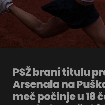
PSŽ brani titulu pr
Arsenala na Puška
meč počinje u 18 