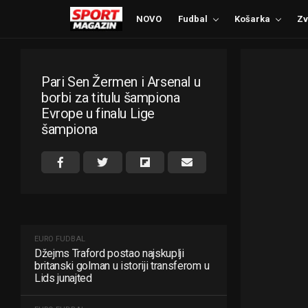
NOVO
Fudbal
Košarka
Zv
Pari Sen Žermen i Arsenal u
borbi za titulu šampiona
Evrope u finalu Lige
šampiona
EURO FUDBAL
Džejms Traford postao najskuplji
britanski golman u istoriji transferom u
Lids junajted