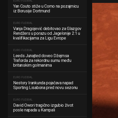
EURO FUDBAL
Yan Couto stiže u Como na pozajmicu
iz Borusije Dortmund
EURO FUDBAL
Vanja Dragojević debitovao za Glazgov
Rendžers u porazu od Jagelonije 2:1 u
kvalifikacijama za Ligu Evrope
EURO FUDBAL
Leeds Junajted doveo Džejmsa
Traforda za rekordnu sumu među
britanskim golmanima
EURO FUDBAL
Nestory Irankunda pojačava napad
Sporting Lisabona pred novu sezonu
EURO FUDBAL
David Owori tragično izgubio život
posle napada u Kampali