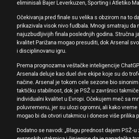
eliminisali Bajer Leverkuzen, Sporting i Atletiko Ma
Očekivanja pred finale su velika s obzirom na to 
prikazivala visok nivo fudbala. Mnogi smatraju da
najuzbudljivijih finala poslednjih godina. Stručna ja
kvalitet Parižana mogao presuditi, dok Arsenal sv
i disciplinovanu igru.
Prema prognozama veštačke inteligencije ChatGPT
Arsenala deluje kao duel dve ekipe koje su do trofe
načine. Arsenal je tokom cele sezone bio sinonim 
taktičku stabilnost, dok je PSŽ u završnici takmi
individualni kvalitet u Evropi. Očekujem meč sa 
poluvremenu, jer su ulozi ogromni, ali kako vreme
mogao bi da otvori utakmicu i donese više prilika p
Dodatno se navodi: „Blagu prednost dajem PSŽ-u z
evropskih utakmica i činjenice da je napadačka 