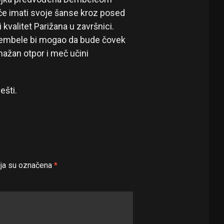
će imati svoje šanse kroz posed
 kvalitet Parižana u završnici.
Dembele bi mogao da bude čovek
nažan otpor i meč učini
ešti.
ja su označena
*