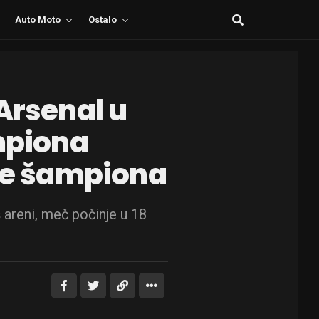
Auto Moto
Ostalo
Arsenal u
ampiona
ige šampiona
 areni, meč počinje u 18