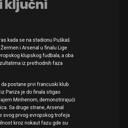
 ključni
ras kada se na stadionu Puškaš
Žermen i Arsenal u finalu Lige
vropskog klupskog fudbala, a oba
zultatima iz prethodnih faza
u da postane prvi francuski klub
z Pariza je do finala stigao
ajern Minhenom, demonstrirajući
mica. Sa druge strane, Arsenal
je svog prvog evropskog trofeja
ilnost kroz nokaut fazu gde su