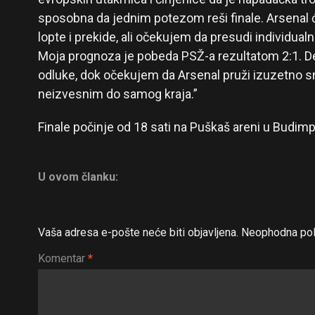
sposobna da jednim potezom reši finale. Arsenal 
lopte i prekide, ali očekujem da presudi individualni
Moja prognoza je pobeda PSŽ-a rezultatom 2:1. 
odluke, dok očekujem da Arsenal pruži izuzetno s
neizvesnim do samog kraja.”
Finale počinje od 18 sati na Puškaš areni u Budimp
U ovom članku:
Vaša adresa e-pošte neće biti objavljena.
Neophodna pol
Komentar
*