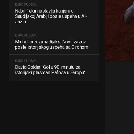
EURO FUDBAL
Nabil Fekir nastavlja karijeru u
Saudijskoj Arabiji posle uspeha u Al-
Jaziri
EURO FUDBAL
Míchel preuzima Ajaks: Novi izazov
posle istorijskog uspeha sa Gironom
EURO FUDBAL
David Goldar: 'Gol u 90. minutu za
istorijski plasman Pafosa u Evropu'