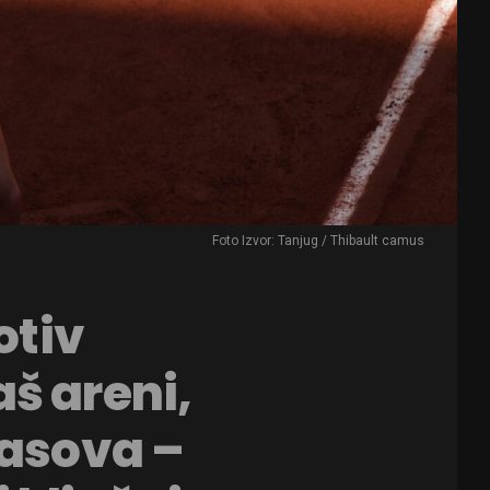
Foto Izvor: Tanjug / Thibault camus
otiv
š areni,
časova –