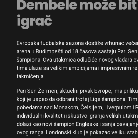
Dembele može biti
igrač
Evropska fudbalska sezona dostiže vrhunac veče
arena u Budimpešti od 18 časova sastaju Pari Sen 
šampiona. Ova utakmica odlučiće novog vladara e
tima ulaze sa velikim ambicijama i impresivnim re
takmičenja.
Pari Sen Žermen, aktuelni prvak Evrope, ima prilik
koji je uspeo da odbrani trofej Lige šampiona. Tim i
pobedama nad Monakom, Čelsijem, Liverpulom i B
individualni kvalitet i iskustvo igranja velikih utak
dolazi kao novi šampion Engleske i sanja osvajan
ovog ranga. Londonski klub je pokazao veliku stab