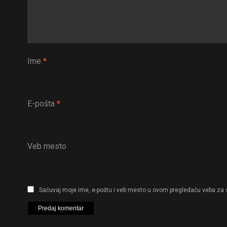
Ime
*
E-pošta
*
Veb mesto
Sačuvaj moje ime, e-poštu i veb mesto u ovom pregledaču veba za 