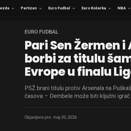
ezda
Partizan
Euro Fudbal
Euro Košarka
NBA
EURO FUDBAL
Pari Sen Žermen i 
borbi za titulu š
Evrope u finalu L
PSŽ brani titulu protiv Arsenala na Puškaš
časova – Dembele može biti ključni igrač
Objavljeno pre:
maj 30, 2026