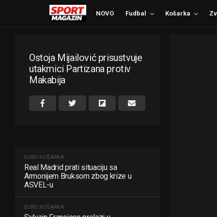
NOVO
Fudbal
Košarka
Zv
Ostoja Mijailović prisustvuje
utakmici Partizana protiv
Makabija
EURO KOŠARKA
Real Madrid prati situaciju sa
Armonijem Bruksom zbog krize u
ASVEL-u
EURO KOŠARKA