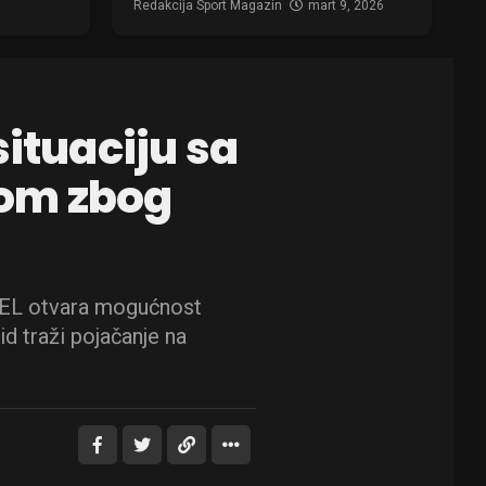
Redakcija Sport Magazin
mart 9, 2026
situaciju sa
om zbog
VEL otvara mogućnost
d traži pojačanje na