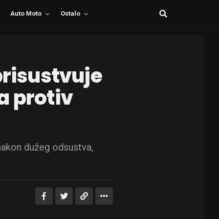
Auto Moto
Ostalo
prisustvuje
a protiv
 nakon dužeg odsustva,