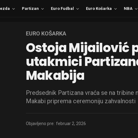
ezda
Partizan
Euro Fudbal
Euro Košarka
NBA
EURO KOŠARKA
Ostoja Mijailović 
utakmici Partizan
Makabija
Predsednik Partizana vraća se na tribine
Makabi priprema ceremoniju zahvalnosti
Objavljeno pre:
februar 2, 2026