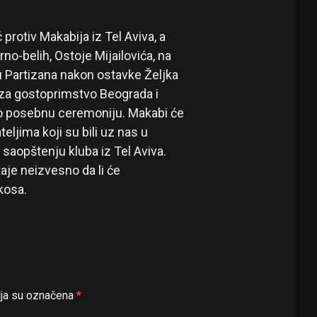
protiv Makabija iz Tel Aviva, a
o-belih, Ostoje Mijailovića, na
cu Partizana nakon ostavke Željka
za gostoprimstvo Beograda i
vio posebnu ceremoniju. Makabi će
eljima koji su bili uz nas u
saopštenju kluba iz Tel Aviva.
Flipboard
taje neizvesno da li će
Reddit
ikosa.
Pinterest
Whatsapp
Email
ja su označena
*