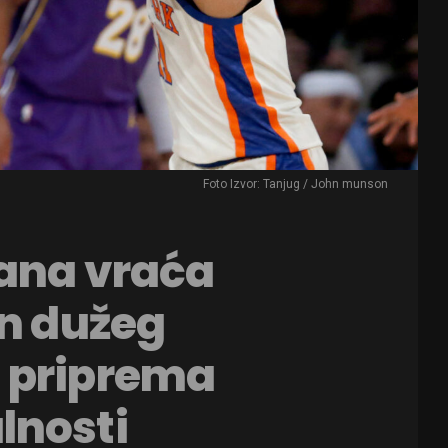
Foto Izvor: Tanjug / John munson
zana vraća
on dužeg
 priprema
lnosti