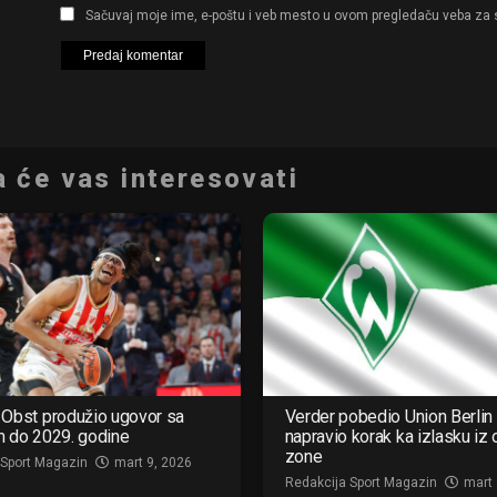
Sačuvaj moje ime, e-poštu i veb mesto u ovom pregledaču veba za 
 će vas interesovati
Obst produžio ugovor sa
Verder pobedio Union Berlin 
m do 2029. godine
napravio korak ka izlasku iz
zone
 Sport Magazin
mart 9, 2026
Redakcija Sport Magazin
mart 