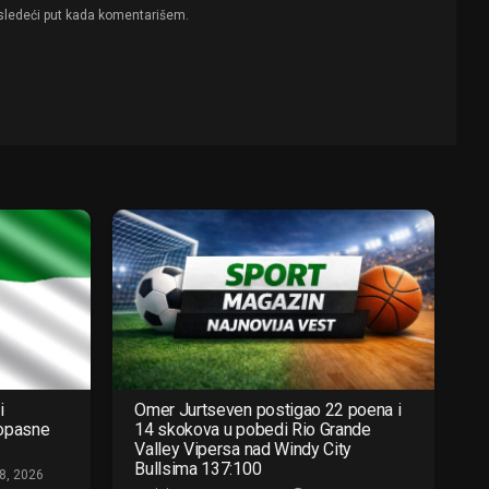
sledeći put kada komentarišem.
i
Omer Jurtseven postigao 22 poena i
 opasne
14 skokova u pobedi Rio Grande
Valley Vipersa nad Windy City
Bullsima 137:100
8, 2026