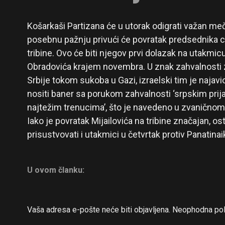
Košarkaši Partizana će u utorak odigrati važan meč 
posebnu pažnju privući će povratak predsednika crn
tribine. Ovo će biti njegov prvi dolazak na utakmi
Obradovića krajem novembra. U znak zahvalnosti 
Srbije tokom sukoba u Gazi, izraelski tim je naja
nositi baner sa porukom zahvalnosti ‘srpskim prijat
najtežim trenucima’, što je navedeno u zvaničnom 
Iako je povratak Mijailovića na tribine značajan, os
prisustvovati i utakmici u četvrtak protiv Panatina
U ovom članku:
Vaša adresa e-pošte neće biti objavljena.
Neophodna pol