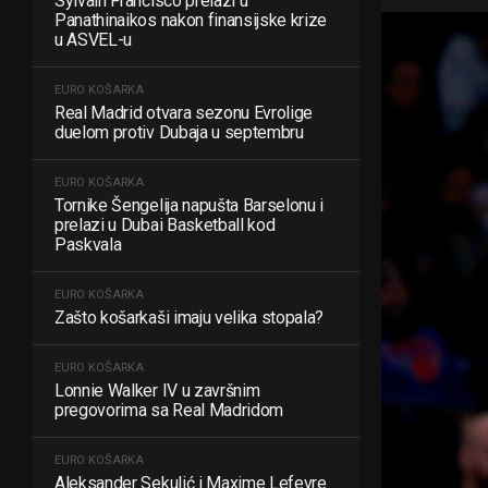
Sylvain Francisco prelazi u
Panathinaikos nakon finansijske krize
u ASVEL-u
EURO KOŠARKA
Real Madrid otvara sezonu Evrolige
duelom protiv Dubaja u septembru
EURO KOŠARKA
Tornike Šengelija napušta Barselonu i
prelazi u Dubai Basketball kod
Paskvala
EURO KOŠARKA
Zašto košarkaši imaju velika stopala?
EURO KOŠARKA
Lonnie Walker IV u završnim
pregovorima sa Real Madridom
EURO KOŠARKA
Aleksander Sekulić i Maxime Lefevre