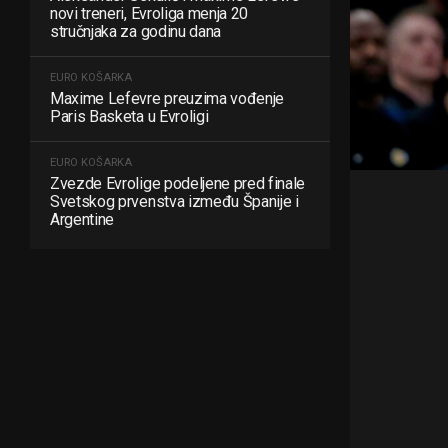
novi treneri, Evroliga menja 20
stručnjaka za godinu dana
EURO KOŠARKA
Maxime Lefevre preuzima vođenje
Paris Basketa u Evroligi
EURO KOŠARKA
Zvezde Evrolige podeljene pred finale
Svetskog prvenstva između Španije i
Argentine