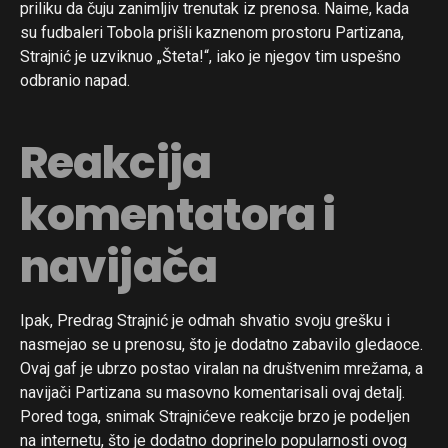
priliku da čuju zanimljiv trenutak iz prenosa. Naime, kada
su fudbaleri Tobola prišli kaznenom prostoru Partizana,
Strajnić je uzviknuo „Šteta!“, iako je njegov tim uspešno
odbranio napad.
Reakcija
komentatora i
navijača
Ipak, Predrag Strajnić je odmah shvatio svoju grešku i
nasmejao se u prenosu, što je dodatno zabavilo gledaoce.
Ovaj gaf je ubrzo postao viralan na društvenim mrežama, a
navijači Partizana su masovno komentarisali ovaj detalj.
Pored toga, snimak Strajnićeve reakcije brzo je podeljen
na internetu, što je dodatno doprinelo popularnosti ovog