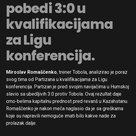
pobedi 3:0 u
kvalifikacijama
za Ligu
konferencija.
Miroslav Romaščenko
, trener Tobola, analizirao je poraz
svog tima od Partizana u kvalifikacijama za Ligu
konferencija. Partizan je pred svojim navijačima u Humskoj
slavio sa ubedljivih 3:0 protiv Tobola. Ovaj rezultat daje
crno-belima kapitalnu prednost pred revanš u Kazahstanu.
Romaščenko je nakon meča naglasio da je sa greškama
koje su napravili nemoguće imati bilo kakve nade za
prolazak dalje.