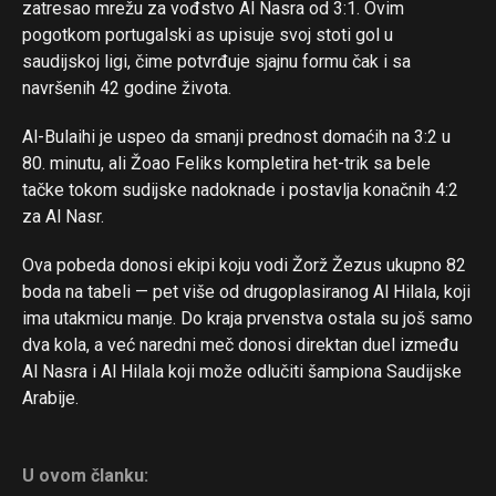
zatresao mrežu za vođstvo Al Nasra od 3:1. Ovim
pogotkom portugalski as upisuje svoj stoti gol u
Flipboard
saudijskoj ligi, čime potvrđuje sjajnu formu čak i sa
Reddit
navršenih 42 godine života.
Pinterest
Al-Bulaihi je uspeo da smanji prednost domaćih na 3:2 u
Whatsapp
80. minutu, ali Žoao Feliks kompletira het-trik sa bele
Email
tačke tokom sudijske nadoknade i postavlja konačnih 4:2
za Al Nasr.
Ova pobeda donosi ekipi koju vodi Žorž Žezus ukupno 82
boda na tabeli — pet više od drugoplasiranog Al Hilala, koji
ima utakmicu manje. Do kraja prvenstva ostala su još samo
dva kola, a već naredni meč donosi direktan duel između
Al Nasra i Al Hilala koji može odlučiti šampiona Saudijske
Arabije.
U ovom članku: