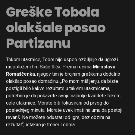
Greške Tobola
olakšale posao
Partizanu
Tokom utakmice, Tobol nije uspeo ozbiljnije da ugrozi
raspoloženi tim Saše Ilića. Prema rečima
Miroslava
Romaščenka
, njegov tim je brojnim greškama dodatno
olakšao posao domaćinu. „Po mom mišljenju, da biste
postigli bilo kakve rezultate u takvim utakmicama,
potrebno je da pokažete svoje najbolje kvalitete tokom
cele utakmice. Morate biti fokusirani od prvog do
poslednjeg minuta. Morate uvek imati na umu da postoji
revanš. Ne možete odustati od igre, bez obzira na
rezultat“, istakao je trener Tobola.