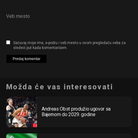
Veb mesto
Sačuvaj moje ime, e-poštu i veb mesto u ovom pregledaču veba za
sledeći put kada komentarišem.
Možda će vas interesovati
Andreas Obst produžio ugovor sa
Bajernom do 2029. godine