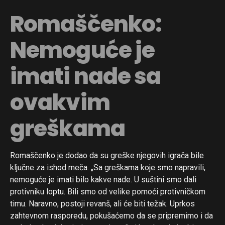
Romaščenko:
Nemoguće je
imati nade sa
ovakvim
greškama
Romaščenko je dodao da su greške njegovih igrača bile
ključne za ishod meča. „Sa greškama koje smo napravili,
nemoguće je imati bilo kakve nade. U suštini smo dali
protivniku loptu. Bili smo od velike pomoći protivničkom
timu. Naravno, postoji revanš, ali će biti težak. Uprkos
zahtevnom rasporedu, pokušaćemo da se pripremimo i da