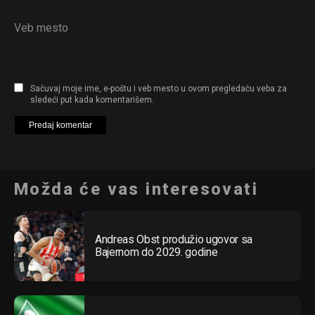
Veb mesto
Sačuvaj moje ime, e-poštu i veb mesto u ovom pregledaču veba za
sledeći put kada komentarišem.
Možda će vas interesovati
Andreas Obst produžio ugovor sa
Bajernom do 2029. godine