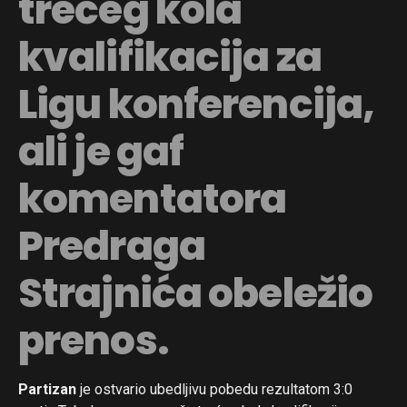
trećeg kola
kvalifikacija za
Ligu konferencija,
ali je gaf
komentatora
Predraga
Strajnića obeležio
prenos.
Partizan
je ostvario ubedljivu pobedu rezultatom 3:0