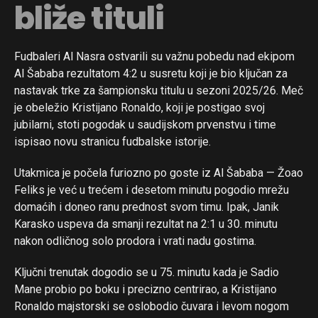
bliže tituli
Fudbaleri Al Nasra ostvarili su važnu pobedu nad ekipom
Al Šababa rezultatom 4:2 u susretu koji je bio ključan za
nastavak trke za šampionsku titulu u sezoni 2025/26. Meč
je obeležio Kristijano Ronaldo, koji je postigao svoj
jubilarni, stoti pogodak u saudijskom prvenstvu i time
ispisao novu stranicu fudbalske istorije.
Utakmica je počela furiozno po goste iz Al Šababa — Žoao
Feliks je već u trećem i desetom minutu pogodio mrežu
domaćih i doneo ranu prednost svom timu. Ipak, Janik
Karasko uspeva da smanji rezultat na 2:1 u 30. minutu
nakon odličnog solo prodora i vrati nadu gostima.
Ključni trenutak dogodio se u 75. minutu kada je Sadio
Mane probio po boku i precizno centrirao, a Kristijano
Ronaldo majstorski se oslobodio čuvara i levom nogom