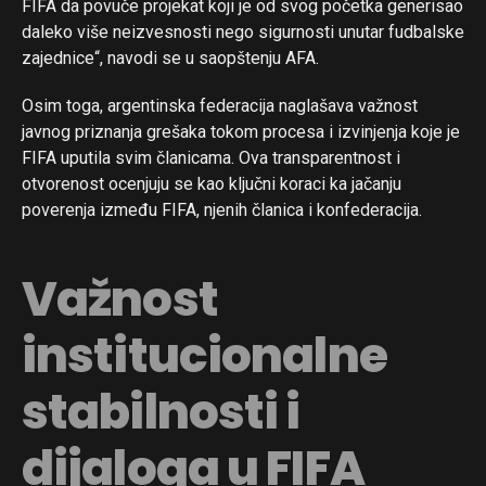
FIFA da povuče projekat koji je od svog početka generisao
daleko više neizvesnosti nego sigurnosti unutar fudbalske
zajednice“, navodi se u saopštenju AFA.
Osim toga, argentinska federacija naglašava važnost
javnog priznanja grešaka tokom procesa i izvinjenja koje je
FIFA uputila svim članicama. Ova transparentnost i
otvorenost ocenjuju se kao ključni koraci ka jačanju
poverenja između FIFA, njenih članica i konfederacija.
Važnost
institucionalne
stabilnosti i
dijaloga u FIFA