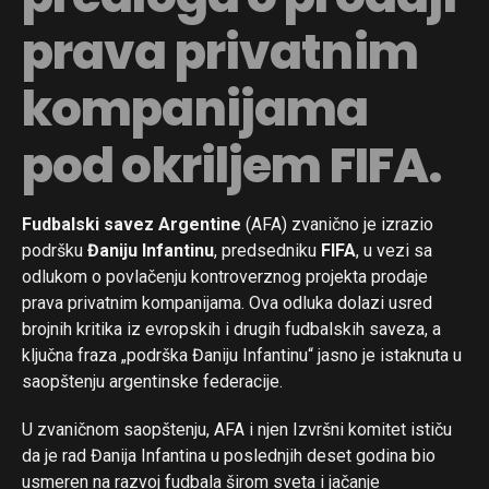
prava privatnim
kompanijama
pod okriljem FIFA.
Fudbalski savez Argentine
(AFA) zvanično je izrazio
podršku
Đaniju Infantinu
, predsedniku
FIFA
, u vezi sa
odlukom o povlačenju kontroverznog projekta prodaje
prava privatnim kompanijama. Ova odluka dolazi usred
brojnih kritika iz evropskih i drugih fudbalskih saveza, a
ključna fraza „podrška Đaniju Infantinu“ jasno je istaknuta u
saopštenju argentinske federacije.
U zvaničnom saopštenju, AFA i njen Izvršni komitet ističu
da je rad Đanija Infantina u poslednjih deset godina bio
usmeren na razvoj fudbala širom sveta i jačanje