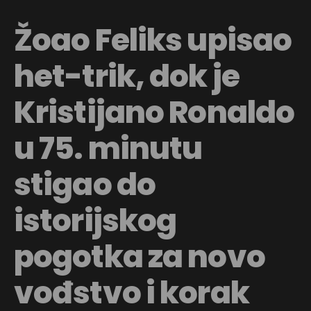
Žoao Feliks upisao
het-trik, dok je
Kristijano Ronaldo
u 75. minutu
stigao do
istorijskog
pogotka za novo
vođstvo i korak