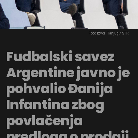
Foto Izvor: Tanjug / STR
Fudbalski savez
Argentine javno je
pohvalio Đanija
Infantina zbog
povlačenja
predloga o prodaji