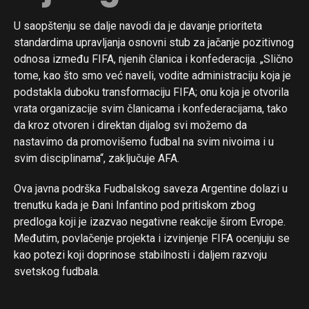
U saopštenju se dalje navodi da je davanje prioriteta
standardima upravljanja osnovni stub za jačanje pozitivnog
odnosa između FIFA, njenih članica i konfederacija. „Slično
tome, kao što smo već naveli, vodite administraciju koja je
podstakla duboku transformaciju FIFA; onu koja je otvorila
vrata organizacije svim članicama i konfederacijama, tako
da kroz otvoren i direktan dijalog svi možemo da
nastavimo da promovišemo fudbal na svim nivoima i u
svim disciplinama“, zaključuje AFA.
Ova javna podrška Fudbalskog saveza Argentine dolazi u
trenutku kada je Đani Infantino pod pritiskom zbog
predloga koji je izazvao negativne reakcije širom Evrope.
Međutim, povlačenje projekta i izvinjenje FIFA ocenjuju se
kao potezi koji doprinose stabilnosti i daljem razvoju
svetskog fudbala.