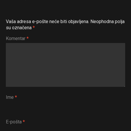
Vaša adresa e-pošte neće biti objavljena.
Neophodna polja
su označena
*
Komentar
*
Ime
*
E-pošta
*