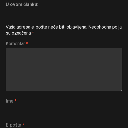
U ovom članku:
Vaša adresa e-pošte neće biti objavljena.
Neophodna polja
su označena
*
Komentar
*
Ime
*
E-pošta
*