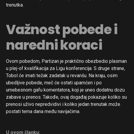
trenutka.
Važnost pobede i
naredni koraci
Ovom pobedom, Partizan je praktično obezbedio plasman
u plej-of kvalifikacija za Ligu konferencija. S druge strane,
Tobol će imati težak zadatak u revanšu. Na kraju, osim
ubedljive pobede, meč će ostati upamćen i po
urnebesnom gafu komentatora, koji je uneo dodatnu dozu
Flipboard
zabave u prenos. Takođe, ovaj događaj pokazuje koliko su
Reddit
prenosi uživo nepredvidivi i koliko jedan trenutak može
postati tema dana među navijačima.
Pinterest
Whatsapp
Email
U ovom članku: