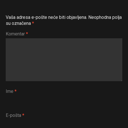
Vaša adresa e-pošte neće biti objavljena.
Neophodna polja
su označena
*
Komentar
*
Ime
*
E-pošta
*