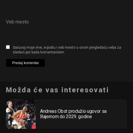
Veb mesto
Sačuvaj moje ime, e-poštu i veb mesto u ovom pregledaču veba za
sledeći put kada komentarišem.
Možda će vas interesovati
Andreas Obst produžio ugovor sa
Bajernom do 2029. godine