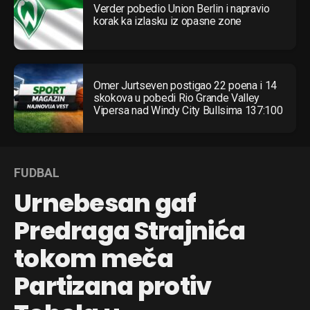
Verder pobedio Union Berlin i napravio
korak ka izlasku iz opasne zone
Omer Jurtseven postigao 22 poena i 14
skokova u pobedi Rio Grande Valley
Vipersa nad Windy City Bullsima 137:100
FUDBAL
Urnebesan gaf
Predraga Strajnića
tokom meča
Partizana protiv