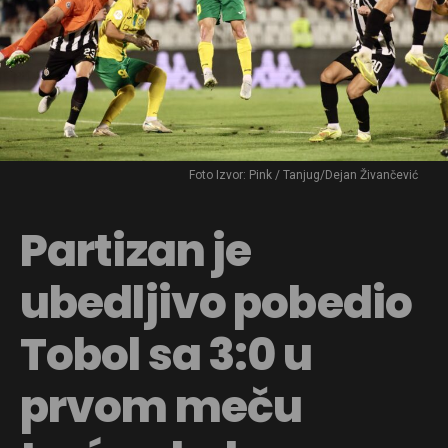
Foto Izvor: Pink / Tanjug/Dejan Živančević
Partizan je
ubedljivo pobedio
Tobol sa 3:0 u
prvom meču