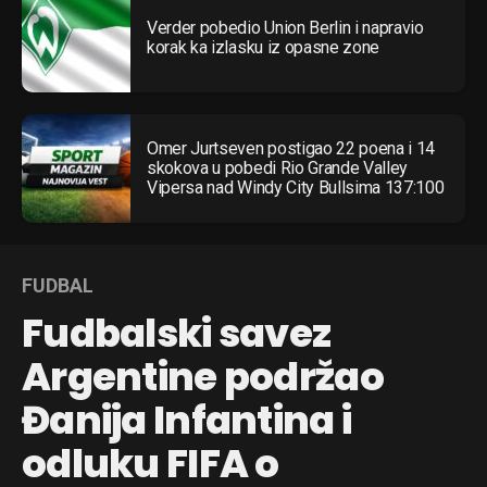
Verder pobedio Union Berlin i napravio
korak ka izlasku iz opasne zone
Omer Jurtseven postigao 22 poena i 14
skokova u pobedi Rio Grande Valley
Vipersa nad Windy City Bullsima 137:100
FUDBAL
Fudbalski savez
Argentine podržao
Đanija Infantina i
odluku FIFA o