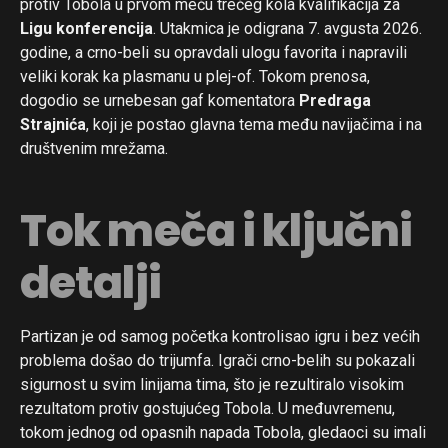
protiv Tobola u prvom meču trećeg kola kvalifikacija za
Ligu konferencija
. Utakmica je odigrana 7. avgusta 2026.
godine, a crno-beli su opravdali ulogu favorita i napravili
veliki korak ka plasmanu u plej-of. Tokom prenosa,
dogodio se urnebesan gaf komentatora
Predraga
Strajnića
, koji je postao glavna tema među navijačima i na
društvenim mrežama.
Tok meča i ključni
detalji
Partizan je od samog početka kontrolisao igru i bez većih
problema došao do trijumfa. Igrači crno-belih su pokazali
sigurnost u svim linijama tima, što je rezultiralo visokim
rezultatom protiv gostujućeg Tobola. U međuvremenu,
tokom jednog od opasnih napada Tobola, gledaoci su imali