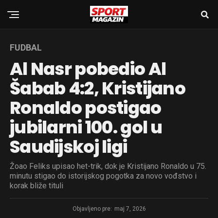
FUDBAL
Al Nasr pobedio Al
Šabab 4:2, Kristijano
Ronaldo postigao
jubilarni 100. gol u
Saudijskoj ligi
Žoao Feliks upisao het-trik, dok je Kristijano Ronaldo u 75.
minutu stigao do istorijskog pogotka za novo vođstvo i
korak bliže tituli
Objavljeno pre:
maj 7, 2026