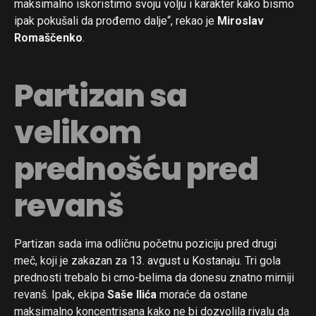
maksimalno iskoristimo svoju volju i karakter kako bismo
ipak pokušali da prođemo dalje“, rekao je
Miroslav
Romaščenko
.
Partizan sa
velikom
prednošću pred
revanš
Partizan sada ima odličnu početnu poziciju pred drugi
meč, koji je zakazan za 13. avgust u Kostanaju. Tri gola
prednosti trebalo bi crno-belima da donesu znatno mirniji
revanš. Ipak, ekipa
Saše Ilića
moraće da ostane
maksimalno koncentrisana kako ne bi dozvolila rivalu da