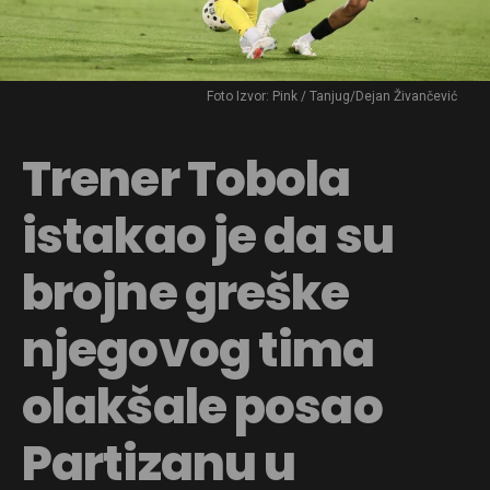
Foto Izvor: Pink / Tanjug/Dejan Živančević
Trener Tobola
istakao je da su
brojne greške
njegovog tima
olakšale posao
Partizanu u