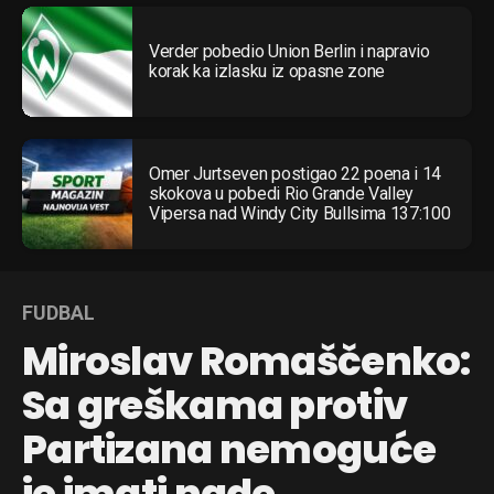
Verder pobedio Union Berlin i napravio
korak ka izlasku iz opasne zone
Omer Jurtseven postigao 22 poena i 14
skokova u pobedi Rio Grande Valley
Vipersa nad Windy City Bullsima 137:100
FUDBAL
Miroslav Romaščenko:
Sa greškama protiv
Partizana nemoguće
je imati nade