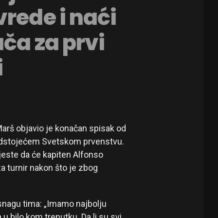
rede i naći
ča za prvi
i
arš objavio je konačan spisak od
predstojećem Svetskom prvenstvu.
 jeste da će kapiten Alfonso
za turnir nakon što je zbog
 snagu tima: „Imamo najbolju
u bilo kom trenutku. Da li su svi