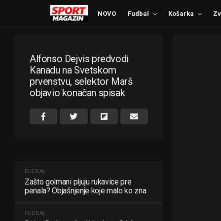
NOVO
Fudbal
Košarka
Zv
Alfonso Dejvis predvodi
Kanadu na Svetskom
prvenstvu, selektor Marš
objavio konačan spisak
FUDBAL
Zašto golmani pljuju rukavice pre
penala? Objašnjenje koje malo ko zna
FUDBAL