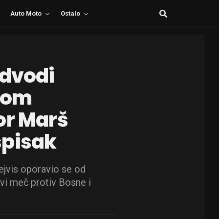
Auto Moto
Ostalo
edvodi
kom
or Marš
spisak
ejvis oporavio se od
vi meč protiv Bosne i