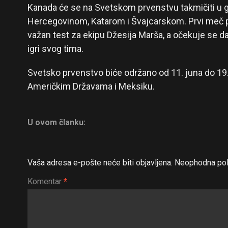
Kanada će se na Svetskom prvenstvu takmičiti u 
Hercegovinom, Katarom i Švajcarskom. Prvi meč p
važan test za ekipu Džesija Marša, a očekuje se da
igri svog tima.
Svetsko prvenstvo biće održano od 11. juna do 19.
Američkim Državama i Meksiku.
U ovom članku:
Vaša adresa e-pošte neće biti objavljena.
Neophodna pol
Komentar
*