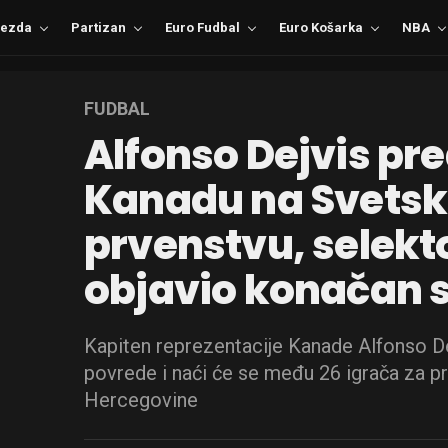
ezda
Partizan
Euro Fudbal
Euro Košarka
NBA
FUDBAL
Alfonso Dejvis pr
Kanadu na Svets
prvenstvu, selekt
objavio konačan 
Kapiten reprezentacije Kanade Alfonso D
povrede i naći će se među 26 igrača za pr
Hercegovine