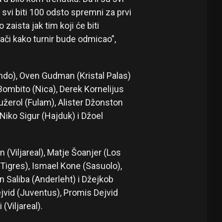
i svi biti 100 odsto spremni za prvi
zaista jak tim koji će biti
ači kako turnir bude odmicao”,
do), Oven Gudman (Kristal Palas)
 Bombito (Nica), Derek Kornelijus
Fužerol (Fulam), Alister Džonston
, Niko Sigur (Hajduk) i Džoel
 (Viljareal), Matje Šoanjer (Los
(Tigres), Ismael Kone (Sasuolo),
n Saliba (Anderleht) i Džejkob
vid (Juventus), Promis Dejvid
(Viljareal).