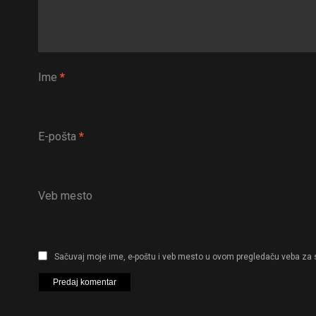
Ime
*
E-pošta
*
Veb mesto
Sačuvaj moje ime, e-poštu i veb mesto u ovom pregledaču veba za 