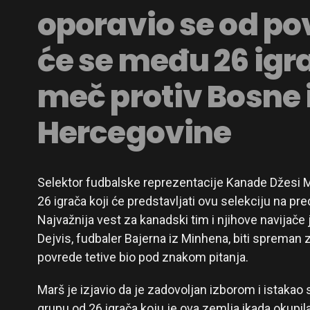
oporavio se od pov
će se među 26 igra
meč protiv Bosne 
Hercegovine
Selektor fudbalske reprezentacije Kanade Džesi M
26 igrača koji će predstavljati ovu selekciju na 
Najvažnija vest za kanadski tim i njihove navijače
Dejvis, fudbaler Bajerna iz Minhena, biti spreman 
povrede tetive bio pod znakom pitanja.
Marš je izjavio da je zadovoljan izborom i istakao
grupu od 26 igrača koju je ova zemlja ikada okupila 