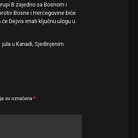
grupi B zajedno sa Bosnom i
rotiv Bosne i Hercegovine biće
 će Dejvis imati ključnu ulogu u
 jula u Kanadi, Sjedinjenim
ja su označena
*