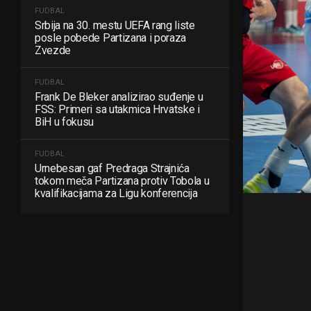
FUDBAL
Srbija na 30. mestu UEFA rang liste
posle pobede Partizana i poraza
Zvezde
FUDBAL
Frank De Bleker analizirao suđenje u
FSS: Primeri sa utakmica Hrvatske i
BiH u fokusu
FUDBAL
Urnebesan gaf Predraga Strajnića
tokom meča Partizana protiv Tobola u
kvalifikacijama za Ligu konferencija