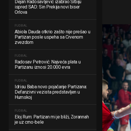
Dejan Radosavljević izabrao Srbiju
ispred SAD: Sin Prekija novi biser
Orlova
FUDBAL
Abiola Dauda otkrio zašto nije prešao u
Partizan posle uspeha sa Crvenom
zvezdom
FUDBAL
Radosav Petrović: Najveća plata u
Partizanu iznosi 20.000 evra
FUDBAL
Idrisu Baba novo pojačanje Partizana:
Defanzivni vezista predstavljen u
Humskoj
FUDBAL
Eloj Rum: Partizan mi je bliži, Zorannah
je uz crno-bele