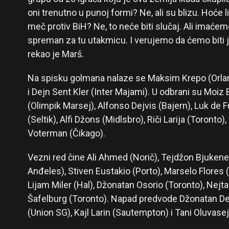
oni trenutno u punoj formi? Ne, ali su blizu. Hoće l
meč protiv BiH? Ne, to neće biti slučaj. Ali imaćemo 
spreman za tu utakmicu. I verujemo da ćemo biti j
rekao je Marš.
Na spisku golmana nalaze se Maksim Krepo (Orlan
i Dejn Sent Kler (Inter Majami). U odbrani su Moiz
(Olimpik Marsej), Alfonso Dejvis (Bajern), Luk de 
(Seltik), Alfi Džons (Midlsbro), Riči Larija (Toronto)
Voterman (Čikago).
Vezni red čine Ali Ahmed (Norič), Tejdžon Bjukenen
Anđeles), Stiven Eustakio (Porto), Marselo Flores 
Lijam Miler (Hal), Džonatan Osorio (Toronto), Nejta
Šafelburg (Toronto). Napad predvode Džonatan Dej
(Union SG), Kajl Larin (Sautempton) i Tani Oluvaseji 