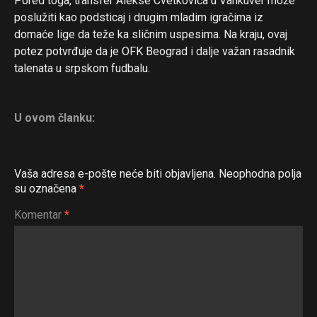
Pored toga, transfer Alekse Cvetkovića u Vankuver može
poslužiti kao podsticaj i drugim mladim igračima iz
domaće lige da teže ka sličnim uspesima. Na kraju, ovaj
potez potvrđuje da je OFK Beograd i dalje važan rasadnik
talenata u srpskom fudbalu.
U ovom članku:
Vaša adresa e-pošte neće biti objavljena.
Neophodna polja
su označena
*
Komentar
*