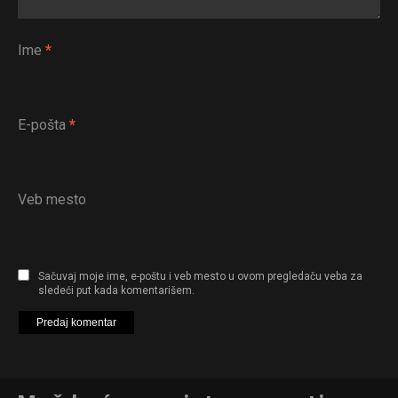
Ime
*
E-pošta
*
Veb mesto
Sačuvaj moje ime, e-poštu i veb mesto u ovom pregledaču veba za
sledeći put kada komentarišem.