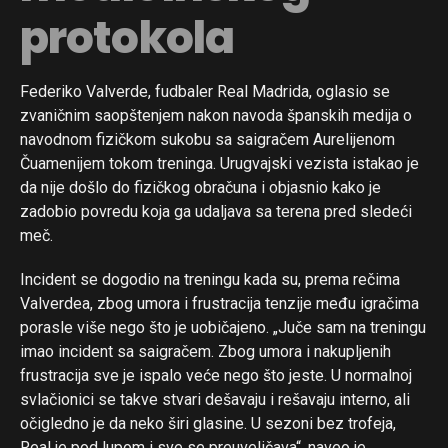
protokola
Federiko Valverde, fudbaler Real Madrida, oglasio se
zvaničnim saopštenjem nakon navoda španskih medija o
navodnom fizičkom sukobu sa saigračem Aurelijenom
Flipboard
Čuamenijem tokom treninga. Urugvajski vezista istakao je
Reddit
da nije došlo do fizičkog obračuna i objasnio kako je
Pinterest
zadobio povredu koja ga udaljava sa terena pred sledeći
meč.
Whatsapp
Email
Incident se dogodio na treningu kada su, prema rečima
Valverdea, zbog umora i frustracija tenzije među igračima
porasle više nego što je uobičajeno. „Juče sam na treningu
imao incident sa saigračem. Zbog umora i nakupljenih
frustracija sve je ispalo veće nego što jeste. U normalnoj
svlačionici se takve stvari dešavaju i rešavaju interno, ali
očigledno je da neko širi glasine. U sezoni bez trofeja,
Real je pod lupom i sve se preuveličava“, naveo je