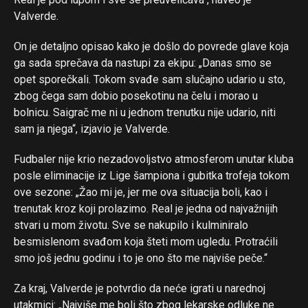
Valverde.
On je detaljno opisao kako je došlo do povrede glave koja
ga sada sprečava da nastupi za ekipu: „Danas smo se
opet sporečkali. Tokom svađe sam slučajno udario u sto,
zbog čega sam dobio posekotinu na čelu i morao u
bolnicu. Saigrač me ni u jednom trenutku nije udario, niti
sam ja njega“, izjavio je Valverde.
Fudbaler nije krio nezadovoljstvo atmosferom unutar kluba
posle eliminacije iz Lige šampiona i gubitka trofeja tokom
ove sezone: „Žao mi je, jer me ova situacija boli, kao i
trenutak kroz koji prolazimo. Real je jedna od najvažnijih
stvari u mom životu. Sve se nakupilo i kulminiralo
besmislenom svađom koja šteti mom ugledu. Protraćili
smo još jednu godinu i to je ono što me najviše peče.“
Za kraj, Valverde je potvrdio da neće igrati u narednoj
utakmici: „Najviše me boli što zbog lekarske odluke ne