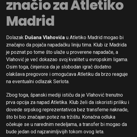
značio za Atletiko
Madrid
Dolazak
Dušana Vlahovića
u Atletiko Madrid mogao bi
značajno da pojača napadačku liniju tima. Klub iz Madrida
je poznat po tome što ulaže u proverene napadače, a
Vlahović je već dokazao svoj kvalitet u evropskim ligama.
Osim toga, činjenica da je slobodan igrač dodatno
olakšava pregovore i omogućava Atletiku da brzo reaguje
na eventualni odlazak Serlota.
Zbog toga, španski mediji ističu da je Vlahović trenutno
prva opcija za napad Atletika. Klub želi da iskoristi priliku i
dovede srpskog reprezentativca bez transferne naknade,
što bi bio značajan potez na tržištu. Konačna odluka
očekuje se u narednim nedeljama, a transfer bi mogao da
bude jedan od najzanimljivijih tokom ovog leta.