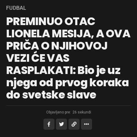
FUDBAL
PREMINUO OTAC
LIONELA MESIJA, A OVA
PRIČA O NJIHOVOJ
VEZI ĆE VAS
RASPLAKATI: Bio je uz
njega od prvog koraka
do svetske slave
Objavljeno pre:
26 sekundi