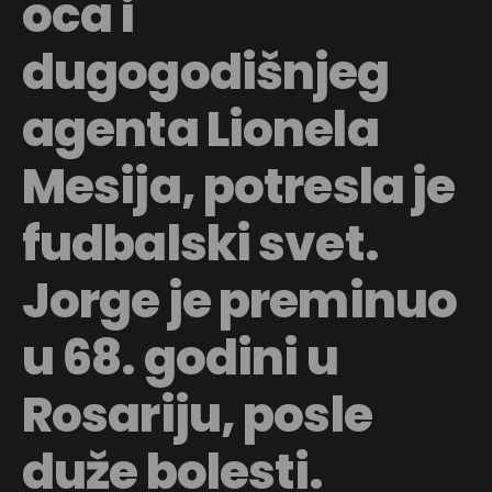
oca i
dugogodišnjeg
agenta Lionela
Mesija, potresla je
fudbalski svet.
Jorge je preminuo
u 68. godini u
Rosariju, posle
duže bolesti.