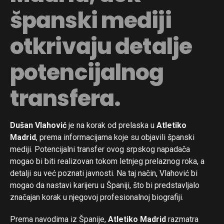
španski mediji
otkrivaju detalje
potencijalnog
transfera.
Dušan Vlahović
je na korak od prelaska u
Atletiko
Madrid
, prema informacijama koje su objavili španski
mediji. Potencijalni transfer ovog srpskog napadača
mogao bi biti realizovan tokom letnjeg prelaznog roka, a
detalji su već poznati javnosti. Na taj način, Vlahović bi
mogao da nastavi karijeru u Španiji, što bi predstavljalo
značajan korak u njegovoj profesionalnoj biografiji.
Prema navodima iz Španije,
Atletiko Madrid
razmatra