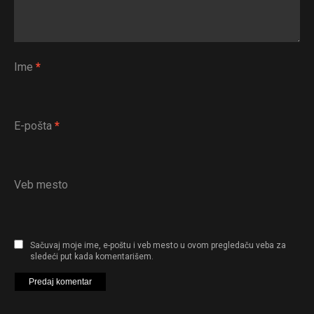
Ime
*
E-pošta
*
Veb mesto
Sačuvaj moje ime, e-poštu i veb mesto u ovom pregledaču veba za
sledeći put kada komentarišem.