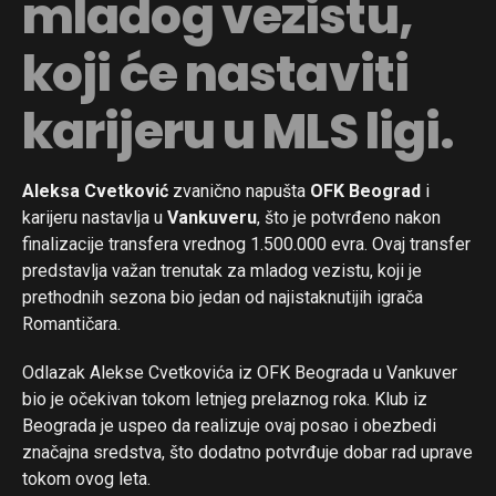
mladog vezistu,
koji će nastaviti
karijeru u MLS ligi.
Aleksa Cvetković
zvanično napušta
OFK Beograd
i
karijeru nastavlja u
Vankuveru
, što je potvrđeno nakon
finalizacije transfera vrednog 1.500.000 evra. Ovaj transfer
predstavlja važan trenutak za mladog vezistu, koji je
prethodnih sezona bio jedan od najistaknutijih igrača
Romantičara.
Odlazak Alekse Cvetkovića iz OFK Beograda u Vankuver
bio je očekivan tokom letnjeg prelaznog roka. Klub iz
Beograda je uspeo da realizuje ovaj posao i obezbedi
značajna sredstva, što dodatno potvrđuje dobar rad uprave
tokom ovog leta.