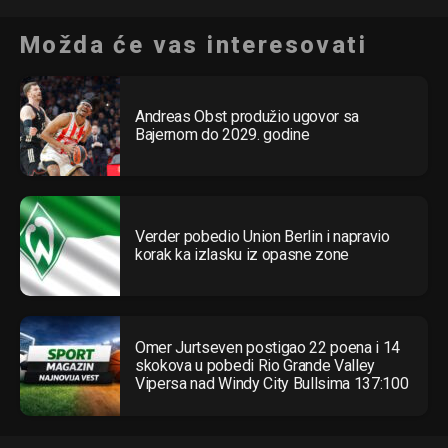
Možda će vas interesovati
Andreas Obst produžio ugovor sa
Bajernom do 2029. godine
Verder pobedio Union Berlin i napravio
korak ka izlasku iz opasne zone
Omer Jurtseven postigao 22 poena i 14
skokova u pobedi Rio Grande Valley
Vipersa nad Windy City Bullsima 137:100