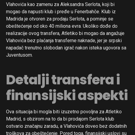
Vlahovića kao zamenu za Aleksandra Serlota, koji bi
mogao da napusti klub i pređe u Fenerbahče. Klub iz
Madrida je otvoren za prodaju Serlota, a pominje se
obeštećenje od oko 40 miliona evra. Ukoliko dođe do
realizacije ovog transfera, Atletiko bi mogao da angažuje
Vlahovića bez plaćanja transferne naknade, jer je srpski
napadač trenutno slobodan igrač nakon isteka ugovora sa
Juventusom.
Detalji transfera i
finansijski aspekti
Ova situacija bi mogla biti izuzetno povoljna za Atletiko
Madrid, s obzirom na to da bi prodajom Serlota klub
ostvario značajnu zaradu, a Vlahovića doveo bez dodatnih
troškova za obeštećenje. Pored toga, finansijski uslovi su