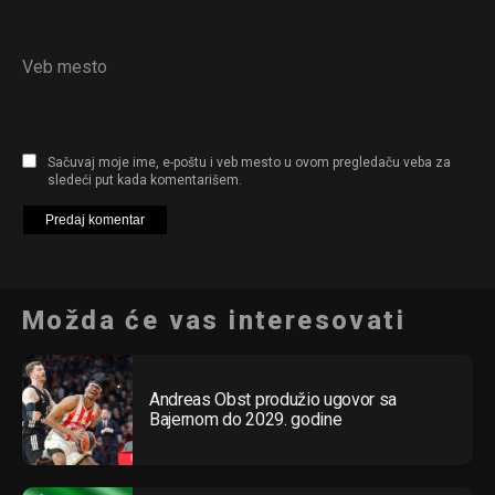
Veb mesto
Sačuvaj moje ime, e-poštu i veb mesto u ovom pregledaču veba za
sledeći put kada komentarišem.
Možda će vas interesovati
Andreas Obst produžio ugovor sa
Bajernom do 2029. godine