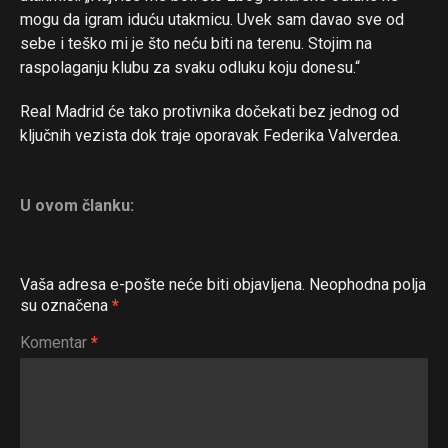
mogu da igram iduću utakmicu. Uvek sam davao sve od
sebe i teško mi je što neću biti na terenu. Stojim na
raspolaganju klubu za svaku odluku koju donesu.“
Real Madrid će tako protivnika dočekati bez jednog od
ključnih vezista dok traje oporavak Federika Valverdea.
U ovom članku:
Vaša adresa e-pošte neće biti objavljena.
Neophodna polja
su označena
*
Komentar
*