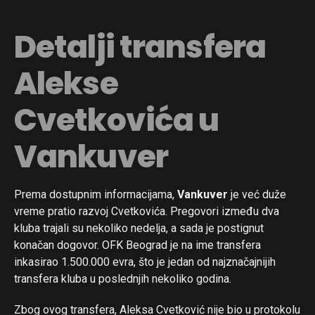
Detalji transfera
Alekse
Cvetkovića u
Vankuver
Prema dostupnim informacijama,
Vankuver
je već duže
vreme pratio razvoj Cvetkovića. Pregovori između dva
kluba trajali su nekoliko nedelja, a sada je postignut
konačan dogovor. OFK Beograd je na ime transfera
inkasirao 1.500.000 evra, što je jedan od najznačajnijih
transfera kluba u poslednjih nekoliko godina.
Zbog ovog transfera, Aleksa Cvetković nije bio u protokolu