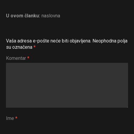
U ovom članku:
naslovna
Vaša adresa e-pošte neće biti objavljena.
Neophodna polja
su označena
*
Komentar
*
Ime
*