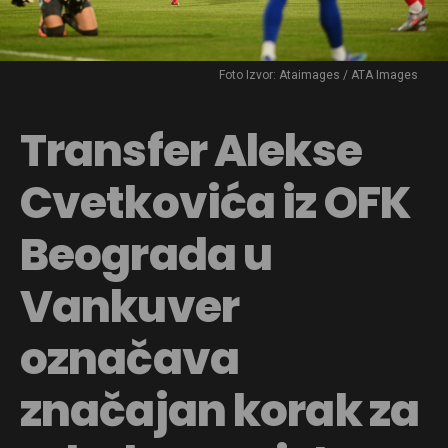
Foto Izvor: Ataimages / ATA Images
Transfer Alekse
Cvetkovića iz OFK
Beograda u
Vankuver
označava
značajan korak za