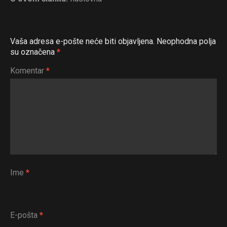
Vaša adresa e-pošte neće biti objavljena.
Neophodna polja
su označena
*
Komentar
*
Ime
*
E-pošta
*