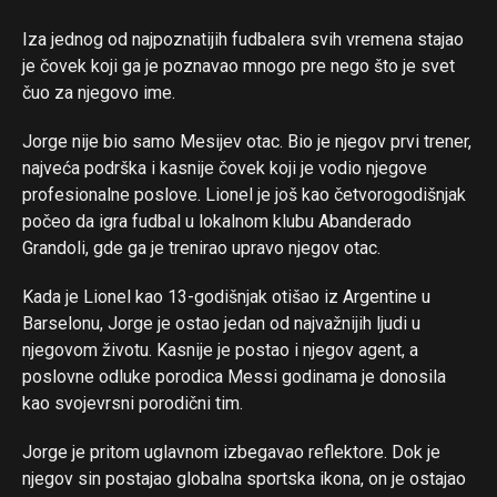
Iza jednog od najpoznatijih fudbalera svih vremena stajao
je čovek koji ga je poznavao mnogo pre nego što je svet
čuo za njegovo ime.
Jorge nije bio samo Mesijev otac. Bio je njegov prvi trener,
najveća podrška i kasnije čovek koji je vodio njegove
profesionalne poslove. Lionel je još kao četvorogodišnjak
počeo da igra fudbal u lokalnom klubu Abanderado
Grandoli, gde ga je trenirao upravo njegov otac.
Kada je Lionel kao 13-godišnjak otišao iz Argentine u
Barselonu, Jorge je ostao jedan od najvažnijih ljudi u
njegovom životu. Kasnije je postao i njegov agent, a
poslovne odluke porodica Messi godinama je donosila
kao svojevrsni porodični tim.
Jorge je pritom uglavnom izbegavao reflektore. Dok je
njegov sin postajao globalna sportska ikona, on je ostajao