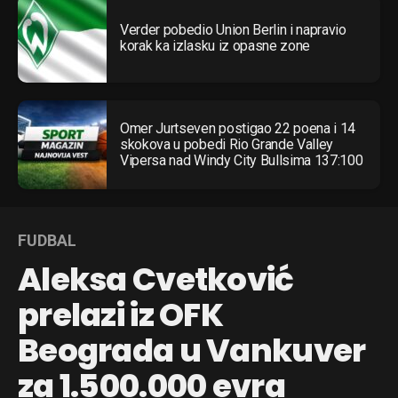
Verder pobedio Union Berlin i napravio
korak ka izlasku iz opasne zone
Omer Jurtseven postigao 22 poena i 14
skokova u pobedi Rio Grande Valley
Vipersa nad Windy City Bullsima 137:100
FUDBAL
Aleksa Cvetković
prelazi iz OFK
Beograda u Vankuver
za 1.500.000 evra