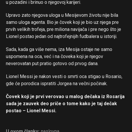
u pozadini i brinuo o njegovoj karijeri.
Flipboard
Upravo zato njegova uloga u Mesijevom životu nije bila
Reddit
samo uloga agenta. Bio je čovek koji je bio uz njega pre
Pinterest
prvih velikih trofeja, pre miliona navijača i pre nego što je
Lionel postao jedan od najtrofejnijih fudbalera u istoriji.
Whatsapp
Email
Sada, kada ga više nema, iza Mesija ostaje ne samo
uspomena na oca, već i na čoveka koji je njegov
neverovatan put pratio gotovo od prvog dana.
Lionel Messi je nakon vesti o smrti oca stigao u Rosario,
gde će porodica ispratiti Jorgea na večni počinak.
Čovek koji je prvi verovao u malog dečaka iz Rosarija
sada je zauvek deo priče o tome kako je taj dečak
postao – Lionel Messi.
U ovom članku:
naslovna