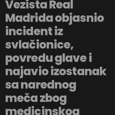
Vezista Real
Madrida objasnio
incident iz
svlačionice,
povredu glave i
najavio izostanak
sa narednog
meča zbog
medicinskog