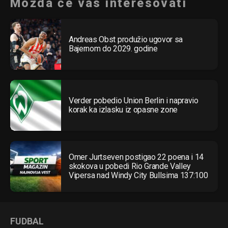
Možda će vas interesovati
Andreas Obst produžio ugovor sa
Bajernom do 2029. godine
Verder pobedio Union Berlin i napravio
korak ka izlasku iz opasne zone
Omer Jurtseven postigao 22 poena i 14
skokova u pobedi Rio Grande Valley
Vipersa nad Windy City Bullsima 137:100
FUDBAL