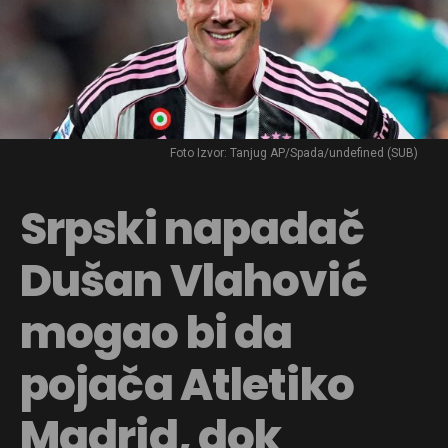
Foto Izvor: Tanjug AP/Spada/undefined (SUB)
Srpski napadač
Dušan Vlahović
mogao bi da
pojača Atletiko
Madrid, dok