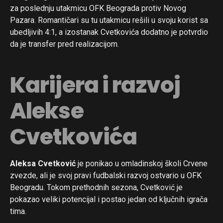
za poslednju utakmicu OFK Beograda protiv Novog
Pazara. Romantičari su tu utakmicu rešili u svoju korist sa
ubedljivih 4:1, a izostanak Cvetkovića dodatno je potvrdio
da je transfer pred realizacijom.
Karijera i razvoj
Alekse
Cvetkovića
Aleksa Cvetković
je ponikao u omladinskoj školi Crvene
zvezde, ali je svoj pravi fudbalski razvoj ostvario u OFK
Beogradu. Tokom prethodnih sezona, Cvetković je
pokazao veliki potencijal i postao jedan od ključnih igrača
tima.