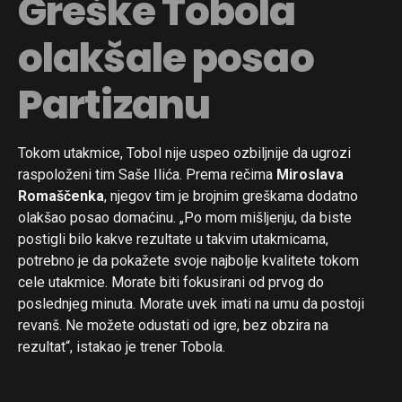
Greške Tobola
olakšale posao
Partizanu
Tokom utakmice, Tobol nije uspeo ozbiljnije da ugrozi
raspoloženi tim Saše Ilića. Prema rečima
Miroslava
Romaščenka
, njegov tim je brojnim greškama dodatno
olakšao posao domaćinu. „Po mom mišljenju, da biste
postigli bilo kakve rezultate u takvim utakmicama,
potrebno je da pokažete svoje najbolje kvalitete tokom
cele utakmice. Morate biti fokusirani od prvog do
poslednjeg minuta. Morate uvek imati na umu da postoji
revanš. Ne možete odustati od igre, bez obzira na
rezultat“, istakao je trener Tobola.