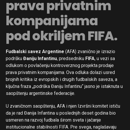
prava privatnim
kompanijama
pod okriljem FIFA.
Fudbalski savez Argentine
(AFA) zvanično je izrazio
podršku
Đaniju Infantinu
, predsedniku
FIFA
, u vezi sa
odlukom o povlačenju kontroverznog projekta prodaje
prava privatnim kompanijama. Ova odluka dolazi usred
brojnih kritika iz evropskih i drugih fudbalskih saveza, a
ključna fraza „podrška Đaniju Infantinu“ jasno je istaknuta u
saopštenju argentinske federacije.
U zvaničnom saopštenju, AFA i njen Izvršni komitet ističu
da je rad Đanija Infantina u poslednjih deset godina bio
usmeren na razvoj fudbala širom sveta i jačanje
institucionalne stabilnosti FIFA. Pre svega, naglašavaju