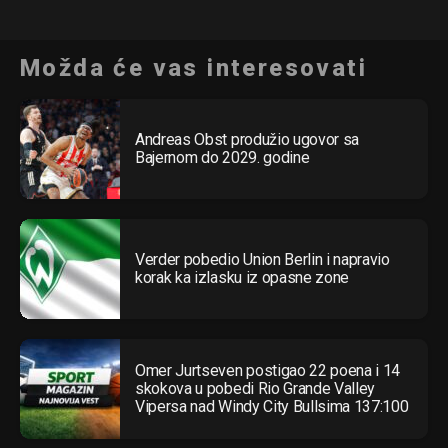
Možda će vas interesovati
Andreas Obst produžio ugovor sa
Bajernom do 2029. godine
Verder pobedio Union Berlin i napravio
korak ka izlasku iz opasne zone
Omer Jurtseven postigao 22 poena i 14
skokova u pobedi Rio Grande Valley
Vipersa nad Windy City Bullsima 137:100