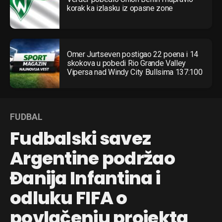
korak ka izlasku iz opasne zone
Omer Jurtseven postigao 22 poena i 14
skokova u pobedi Rio Grande Valley
Vipersa nad Windy City Bullsima 137:100
FUDBAL
Fudbalski savez
Argentine podržao
Đanija Infantina i
odluku FIFA o
povlačenju projekta