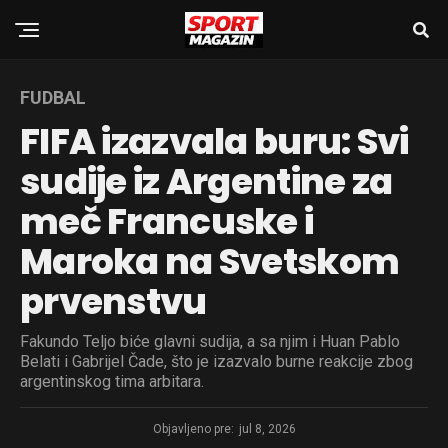
FUDBAL
FIFA izazvala buru: Svi
sudije iz Argentine za
meč Francuske i
Maroka na Svetskom
prvenstvu
Fakundo Teljo biće glavni sudija, a sa njim i Huan Pablo
Belati i Gabrijel Čade, što je izazvalo burne reakcije zbog
argentinskog tima arbitara.
Objavljeno pre:
jul 8, 2026