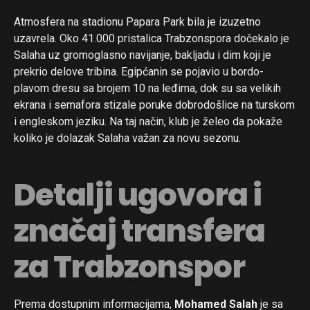
Atmosfera na stadionu Papara Park bila je izuzetno
uzavrela. Oko 41.000 pristalica Trabzonspora dočekalo je
Salaha uz gromoglasno navijanje, bakljadu i dim koji je
prekrio delove tribina. Egipćanin se pojavio u bordo-
plavom dresu sa brojem 10 na leđima, dok su sa velikih
ekrana i semafora stizale poruke dobrodošlice na turskom
i engleskom jeziku. Na taj način, klub je želeo da pokaže
koliko je dolazak Salaha važan za novu sezonu.
Detalji ugovora i
značaj transfera
za Trabzonspor
Prema dostupnim informacijama,
Mohamed Salah
je sa