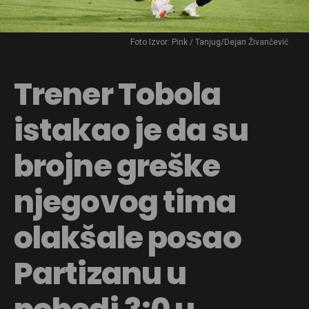
Foto Izvor: Pink / Tanjug/Dejan Živančević
Trener Tobola
istakao je da su
brojne greške
njegovog tima
olakšale posao
Partizanu u