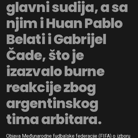
glavni sudija, a sa
njim i Huan Pablo
Belati i Gabrijel
Čade, što je
izazvalo burne
reakcije zbog
argentinskog
tima arbitara.
Objava Međunarodne fudbalske federacije (FIFA) o izboru