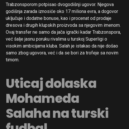
Trabzonsporom potpisao dvogodišnji ugovor. Njegova
godišnja zarada iznosiće oko 17 miliona evra, a dogovor
uključuje i dodatne bonuse, kao i procenat od prodaje
dresova i drugih klupskih proizvoda sa njegovim imenom.
Ovaj transfer ne samo da jača igrački kadar Trabzonspora,
već šalje jasnu poruku rivalima u turskoj Superligi o
visokim ambicijama kluba. Salah je istakao da nije došao
samo zbog ugovora, već i da se bori za trofeje sa novim
timom.
Uticaj dolaska
Mohameda
Salaha na turski
fudbal