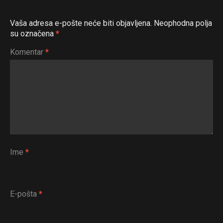
Vaša adresa e-pošte neće biti objavljena.
Neophodna polja
su označena
*
Komentar
*
Ime
*
E-pošta
*