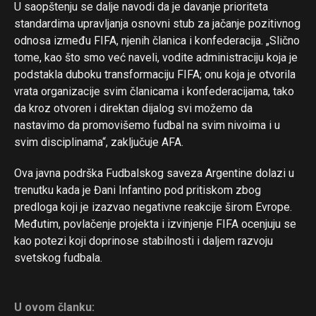
U saopštenju se dalje navodi da je davanje prioriteta
standardima upravljanja osnovni stub za jačanje pozitivnog
odnosa između FIFA, njenih članica i konfederacija. „Slično
tome, kao što smo već naveli, vodite administraciju koja je
podstakla duboku transformaciju FIFA; onu koja je otvorila
vrata organizacije svim članicama i konfederacijama, tako
da kroz otvoren i direktan dijalog svi možemo da
nastavimo da promovišemo fudbal na svim nivoima i u
svim disciplinama“, zaključuje AFA.
Ova javna podrška Fudbalskog saveza Argentine dolazi u
trenutku kada je Đani Infantino pod pritiskom zbog
predloga koji je izazvao negativne reakcije širom Evrope.
Međutim, povlačenje projekta i izvinjenje FIFA ocenjuju se
kao potezi koji doprinose stabilnosti i daljem razvoju
svetskog fudbala.
Flipboard
Reddit
U ovom članku:
Pinterest