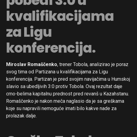
pobedi 3:0 u
kvalifikacijama
za Ligu
konferencija.
Miroslav Romaščenko
, trener Tobola, analizirao je poraz
svog tima od Partizana u kvalifikacijama za Ligu
konferencija. Partizan je pred svojim navijačima u Humskoj
slavio sa ubedljivih 3:0 protiv Tobola. Ovaj rezultat daje
crno-belima kapitalnu prednost pred revanš u Kazahstanu.
Romaščenko je nakon meča naglasio da je sa greškama
koje su napravili nemoguće imati bilo kakve nade za
prolazak dalje.