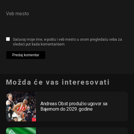
Veb mesto
Sačuvaj moje ime, e-poštu i veb mesto u ovom pregledaču veba za
sledeći put kada komentarišem.
Možda će vas interesovati
Andreas Obst produžio ugovor sa
Bajernom do 2029. godine