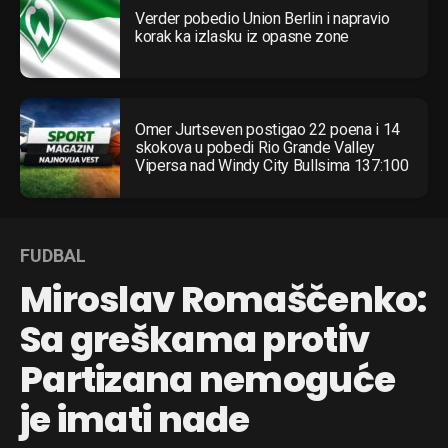
Verder pobedio Union Berlin i napravio
korak ka izlasku iz opasne zone
Omer Jurtseven postigao 22 poena i 14
skokova u pobedi Rio Grande Valley
Vipersa nad Windy City Bullsima 137:100
FUDBAL
Miroslav Romaščenko:
Sa greškama protiv
Partizana nemoguće
je imati nade