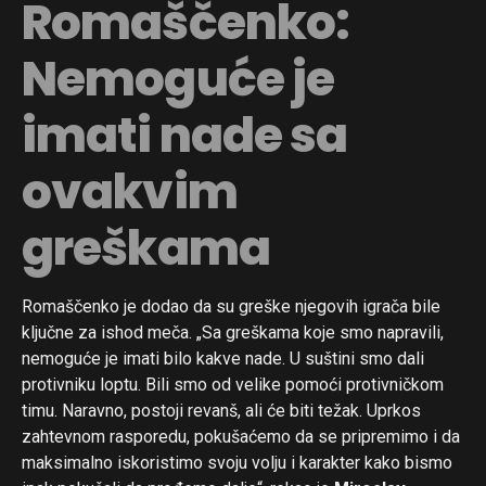
Romaščenko:
Nemoguće je
imati nade sa
ovakvim
greškama
Romaščenko je dodao da su greške njegovih igrača bile
ključne za ishod meča. „Sa greškama koje smo napravili,
nemoguće je imati bilo kakve nade. U suštini smo dali
protivniku loptu. Bili smo od velike pomoći protivničkom
timu. Naravno, postoji revanš, ali će biti težak. Uprkos
zahtevnom rasporedu, pokušaćemo da se pripremimo i da
maksimalno iskoristimo svoju volju i karakter kako bismo