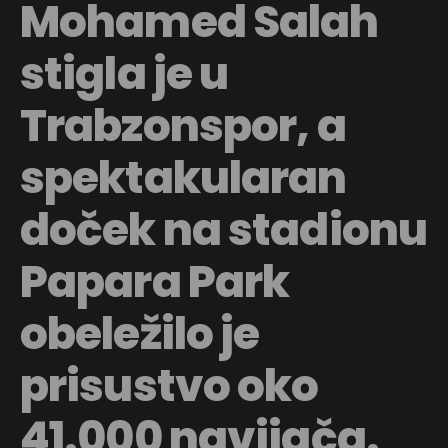
Mohamed Salah
stigla je u
Trabzonspor, a
spektakularan
doček na stadionu
Papara Park
obeležilo je
prisustvo oko
41.000 navijača.