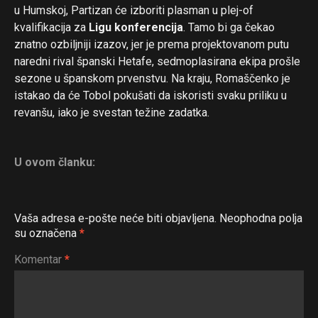
u Humskoj, Partizan će izboriti plasman u plej-of
kvalifikacija za
Ligu konferencija
. Tamo bi ga čekao
znatno ozbiljniji izazov, jer je prema projektovanom putu
naredni rival španski Hetafe, sedmoplasirana ekipa prošle
sezone u španskom prvenstvu. Na kraju, Romaščenko je
istakao da će Tobol pokušati da iskoristi svaku priliku u
revanšu, iako je svestan težine zadatka.
U ovom članku:
Vaša adresa e-pošte neće biti objavljena.
Neophodna polja
su označena
*
Komentar
*