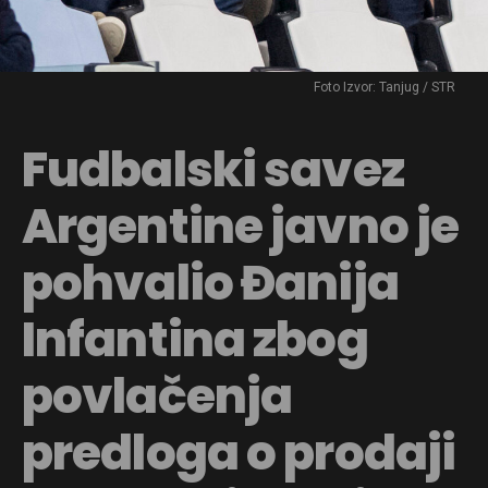
Foto Izvor: Tanjug / STR
Fudbalski savez
Argentine javno je
pohvalio Đanija
Infantina zbog
povlačenja
predloga o prodaji