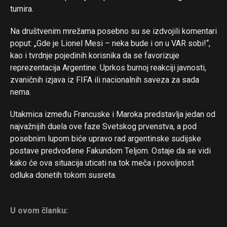
turnira.
Na društvenim mrežama posebno su se izdvojili komentari
poput: „Gde je Lionel Mesi – neka bude i on u VAR sobi!“,
kao i tvrdnje pojedinih korisnika da se favorizuje
reprezentacija Argentine. Uprkos burnoj reakciji javnosti,
zvaničnih izjava iz FIFA ili nacionalnih saveza za sada
nema.
Utakmica između Francuske i Maroka predstavlja jedan od
najvažnijih duela ove faze Svetskog prvenstva, a pod
posebnim lupom biće upravo rad argentinske sudijske
Flipboard
postave predvođene Fakundom Teljom. Ostaje da se vidi
Reddit
kako će ova situacija uticati na tok meča i povoljnost
odluka donetih tokom susreta.
Pinterest
Whatsapp
Email
U ovom članku: