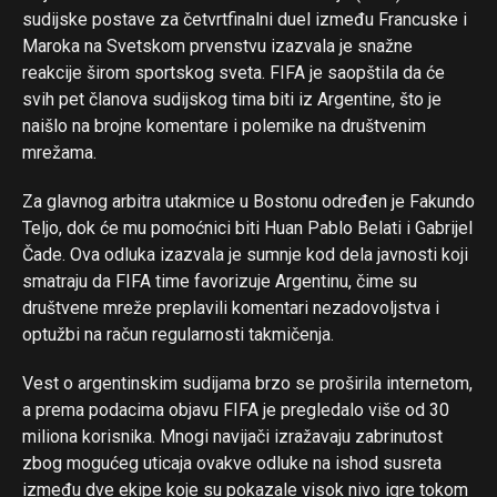
sudijske postave za četvrtfinalni duel između Francuske i
Maroka na Svetskom prvenstvu izazvala je snažne
reakcije širom sportskog sveta. FIFA je saopštila da će
svih pet članova sudijskog tima biti iz Argentine, što je
naišlo na brojne komentare i polemike na društvenim
mrežama.
Za glavnog arbitra utakmice u Bostonu određen je Fakundo
Teljo, dok će mu pomoćnici biti Huan Pablo Belati i Gabrijel
Čade. Ova odluka izazvala je sumnje kod dela javnosti koji
smatraju da FIFA time favorizuje Argentinu, čime su
društvene mreže preplavili komentari nezadovoljstva i
optužbi na račun regularnosti takmičenja.
Vest o argentinskim sudijama brzo se proširila internetom,
a prema podacima objavu FIFA je pregledalo više od 30
miliona korisnika. Mnogi navijači izražavaju zabrinutost
zbog mogućeg uticaja ovakve odluke na ishod susreta
između dve ekipe koje su pokazale visok nivo igre tokom