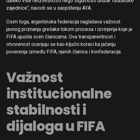
daleko više neizvesnosti nego sigurnosti unutar fudbalske
zajednice“, navodi se u saopštenju AFA.
Osim toga, argentinska federacija naglašava važnost
javnog priznanja grešaka tokom procesa i izvinjenja koje je
FIFA uputila svim članicama. Ova transparentnost i
otvorenost ocenjuju se kao ključni koraci ka jačanju
poverenja između FIFA, njenih članica i konfederacija.
Važnost
institucionalne
stabilnosti i
dijaloga u FIFA