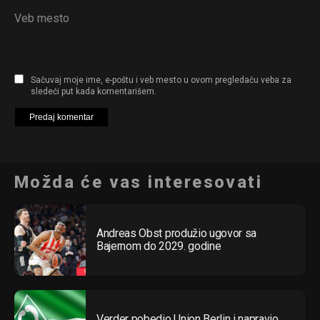
Veb mesto
Sačuvaj moje ime, e-poštu i veb mesto u ovom pregledaču veba za
sledeći put kada komentarišem.
Možda će vas interesovati
Andreas Obst produžio ugovor sa
Bajernom do 2029. godine
Verder pobedio Union Berlin i napravio