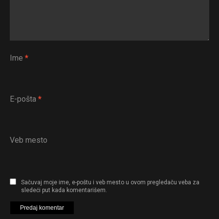
Ime
*
E-pošta
*
Veb mesto
Sačuvaj moje ime, e-poštu i veb mesto u ovom pregledaču veba za
sledeći put kada komentarišem.