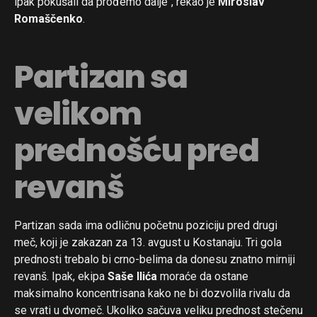
ipak pokušali da prođemo dalje“, rekao je
Miroslav
Romaščenko
.
Partizan sa
velikom
prednošću pred
revanš
Partizan sada ima odličnu početnu poziciju pred drugi
meč, koji je zakazan za 13. avgust u Kostanaju. Tri gola
prednosti trebalo bi crno-belima da donesu znatno mirniji
revanš. Ipak, ekipa
Saše Ilića
moraće da ostane
maksimalno koncentrisana kako ne bi dozvolila rivalu da
se vrati u dvomeč. Ukoliko sačuva veliku prednost stečenu