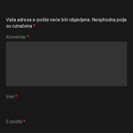
Whatsapp
Email
Vaša adresa e-pošte neće biti objavljena.
Neophodna polja
su označena
*
Komentar
*
Ime
*
E-pošta
*