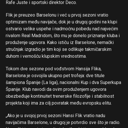
Rafe Juste i sportski direktor Deco.
Flik je preuzeo Barselonu i već u prvoj sezoni vratio
optimizam među navijače, dok je u drugoj godini na klupi
ostvario velike uspehe i nadmoćnu pobedu nad najvećim
rivalom Real Madridom, što mu je donelo priznanje kluba i
produženje ugovora. Kako ističu iz Barselone, nemački
stručnjak izgradio je tim koji se odlikuje takmičarskim
duhom i vernošću klupskim vrednostima.
Tokom dve sezone pod vođstvom Hansija Flika,
Barselona je osvojila ukupno pet trofeja: dve titule
šampiona Španije (La liga), nacionalni Kup i dva Superkupa
Španije. Klub navodi da ovim produženjem ugovora
obezbeđuje kontinuitet trenerske filozofije i stabilnost
projekta koji ima za cilj povratak među evropsku elitu.
„Ako je u svojoj prvoj sezoni Hansi Flik vratio nadu
navijačima Barselone, u drugoj je potvrdio sve što je radio.