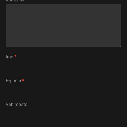
Ime
*
E-pošta
*
Veb mesto