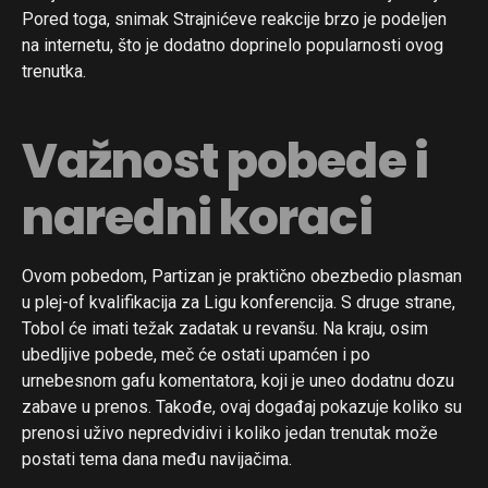
Pored toga, snimak Strajnićeve reakcije brzo je podeljen
na internetu, što je dodatno doprinelo popularnosti ovog
trenutka.
Važnost pobede i
naredni koraci
Ovom pobedom, Partizan je praktično obezbedio plasman
u plej-of kvalifikacija za Ligu konferencija. S druge strane,
Tobol će imati težak zadatak u revanšu. Na kraju, osim
ubedljive pobede, meč će ostati upamćen i po
urnebesnom gafu komentatora, koji je uneo dodatnu dozu
zabave u prenos. Takođe, ovaj događaj pokazuje koliko su
prenosi uživo nepredvidivi i koliko jedan trenutak može
postati tema dana među navijačima.