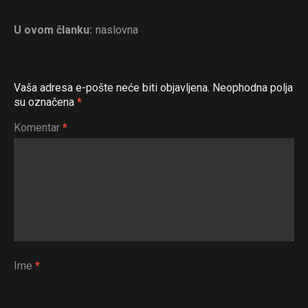
U ovom članku:
naslovna
Vaša adresa e-pošte neće biti objavljena.
Neophodna polja
su označena
*
Komentar
*
Ime
*