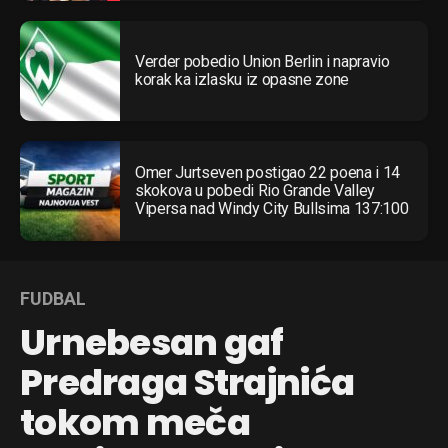
Verder pobedio Union Berlin i napravio
korak ka izlasku iz opasne zone
Omer Jurtseven postigao 22 poena i 14
skokova u pobedi Rio Grande Valley
Vipersa nad Windy City Bullsima 137:100
FUDBAL
Urnebesan gaf
Predraga Strajnića
tokom meča