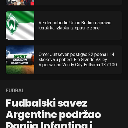
Verder pobedio Union Berlin i napravio
korak ka izlasku iz opasne zone
Omer Jurtseven postigao 22 poena i 14
skokova u pobedi Rio Grande Valley
Vipersa nad Windy City Bullsima 137:100
FUDBAL
Fudbalski savez
Argentine podržao
Đanija Infantina i