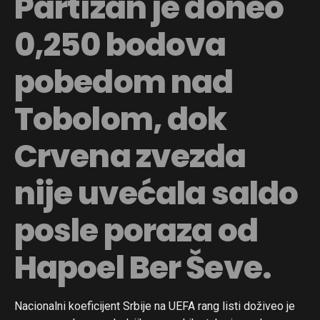
Partizan je doneo
0,250 bodova
pobedom nad
Tobolom, dok
Crvena zvezda
nije uvećala saldo
posle poraza od
Hapoel Ber Ševe.
Nacionalni koeficijent Srbije na UEFA rang listi doživeo je