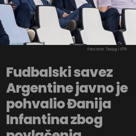
Foto Izvor: Tanjug / STR
Fudbalski savez
Argentine javno je
pohvalio Đanija
Infantina zbog
povlačenja