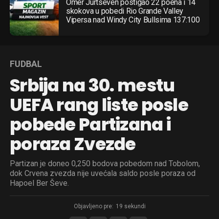
Omer Jurtseven postigao 22 poena i 14
skokova u pobedi Rio Grande Valley
Vipersa nad Windy City Bullsima 137:100
FUDBAL
Srbija na 30. mestu
UEFA rang liste posle
pobede Partizana i
poraza Zvezde
Partizan je doneo 0,250 bodova pobedom nad Tobolom,
dok Crvena zvezda nije uvećala saldo posle poraza od
Hapoel Ber Ševe.
Objavljeno pre:
19 sekundi