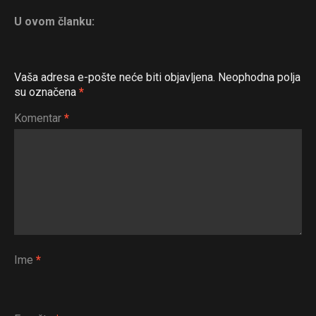
U ovom članku:
Vaša adresa e-pošte neće biti objavljena.
Neophodna polja
su označena
*
Komentar
*
Ime
*