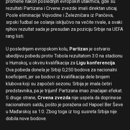
promene nakon poslednjih evropskih utakmica, gde su
rezultati Partizana i Crvene zvezde imali direktan uticaj.
Posle eliminacije Vojvodine i Železničara iz Pančeva,
srpski fudbal se oslanja isključivo na večite rivale, a svaki
njihov rezultat sada je presudan za poziciju Srbije na UEFA
rang listi.
U poslednjem evropskom kolu,
Partizan
je ostvario
ubedljivu pobedu protiv Tobola rezultatom 3:0 na stadionu
u Humskoj, u okviru kvalifikacija za
Ligu konferencija
.
Ova pobeda donela je Srbiji 0,250 bodova za nacionalni
koeficijent, jer se bodovi iz kvalifikacija dele brojem
klubova koji su započeli sezonu. Srbija je imala četiri
predstavnika, pa je trijumf Partizana imao značajan efekat.
S druge strane,
Crvena zvezda
nije uspela da doprinese
nacionalnom saldu, pošto je poražena od Hapoel Ber Ševe
u Mađarskoj sa 1:0. Zbog toga iz tog susreta Srbija nije
dobila nove bodove.