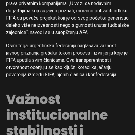
prava privatnim kompanijama. „U vezi sa nedavnim
događajima koji su javno poznati, moramo pohvaliti odluku
FIFA da povuče projekat koji je od svog početka generisao
daleko više neizvesnosti nego sigurnosti unutar fudbalske
zajednice“, navodi se u saopštenju AFA.
Osim toga, argentinska federacija naglašava važnost
javnog priznanja grešaka tokom procesa i izvinjenja koje je
FIFA uputila svim članicama. Ova transparentnost i
otvorenost ocenjuju se kao ključni koraci ka jačanju
poverenja između FIFA, njenih članica i konfederacija.
Važnost
institucionalne
stabilnosti i