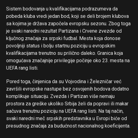
Sistem bodovanja u kvalifikacijama podrazumeva da
pobeda kluba vredi jedan bod, koji se deli brojem klubova
sa kojima je država započela evropsku sezonu. Zbog toga
Flipboard
je svaki naredni rezultat Partizana i Crvene zvezde od
Reddit
ključnog značaja za srpski fudbal. Mesta koja donose
povoljniji status i bolju startnu poziciju u evropskim
Pinterest
kvalifikacijama trenutno su prilično daleko. Granica koja
Whatsapp
omogućava značajnije privilegije počinje oko 23. mesta na
Email
UEFA rang listi.
Pored toga, činjenica da su Vojvodina i Železničar već
završili evropske nastupe bez osvojenih bodova dodatno
komplikuje situaciju. Zvezda i Partizan više nemaju
prostora za greške ukoliko Srbija želi da popravi ili makar
sačuva trenutnu poziciju na UEFA rang listi. Na taj način,
svaki naredni meč srpskih predstavnika u Evropi biće od
presudnog značaja za budućnost nacionalnog koeficijenta.