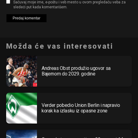
Sačuvaj moje ime, e-poštu i veb mesto u ovom pregledaču veba za
sledeći put kada komentarišem.
Možda će vas interesovati
Andreas Obst produžio ugovor sa
Bajernom do 2029. godine
Verder pobedio Union Berlin i napravio
korak ka izlasku iz opasne zone