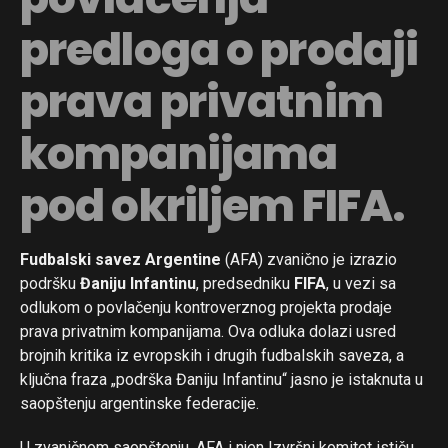
predloga o prodaji
prava privatnim
kompanijama
pod okriljem FIFA.
Fudbalski savez Argentine
(AFA) zvanično je izrazio
podršku
Đaniju Infantinu
, predsedniku
FIFA
, u vezi sa
odlukom o povlačenju kontroverznog projekta prodaje
prava privatnim kompanijama. Ova odluka dolazi usred
brojnih kritika iz evropskih i drugih fudbalskih saveza, a
ključna fraza „podrška Đaniju Infantinu“ jasno je istaknuta u
saopštenju argentinske federacije.
U zvaničnom saopštenju, AFA i njen Izvršni komitet ističu