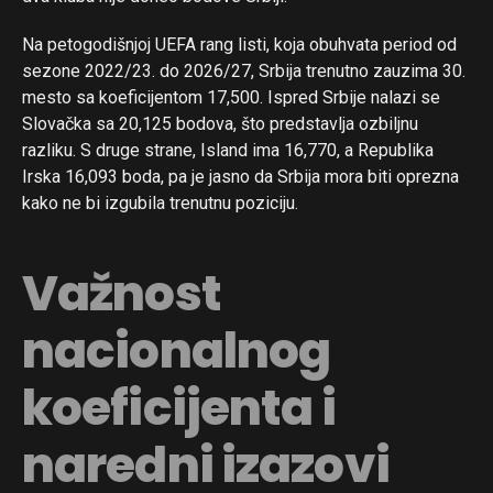
Na petogodišnjoj UEFA rang listi, koja obuhvata period od
sezone 2022/23. do 2026/27, Srbija trenutno zauzima 30.
mesto sa koeficijentom 17,500. Ispred Srbije nalazi se
Slovačka sa 20,125 bodova, što predstavlja ozbiljnu
razliku. S druge strane, Island ima 16,770, a Republika
Irska 16,093 boda, pa je jasno da Srbija mora biti oprezna
kako ne bi izgubila trenutnu poziciju.
Važnost
nacionalnog
koeficijenta i
naredni izazovi