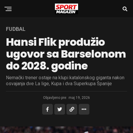
FUDBAL
Hansi Flik produžio
ugovor sa Barselonom
do 2028. godine
Nemački trener ostaje na klupi katalonskog giganta nakon
osvajanja dve La lige, Kupa i dva Superkupa Španije
Objavljeno pre:
maj 19, 2026