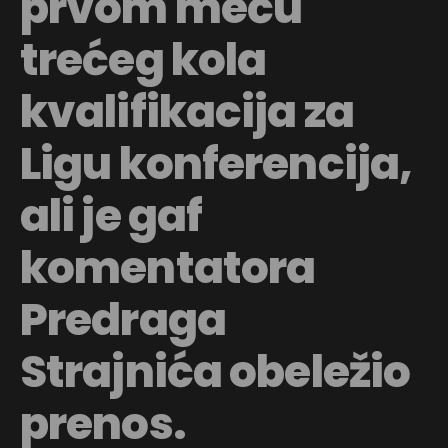
prvom meču
trećeg kola
kvalifikacija za
Ligu konferencija,
ali je gaf
komentatora
Predraga
Strajnića obeležio
prenos.