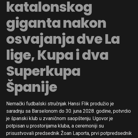
katalonskog
giganta nakon
osvajanja dve La
lige, Kupa i dva
Superkupa
Španije
Nemački fudbalski stručnjak Hansi Flik produžio je
saradnju sa Barselonom do 30. juna 2028. godine, potvrdio
je španski klub u zvaničnom saopštenju. Ugovor je
potpisan u prostorijama kluba, a ceremoniji su
prisustvovali predsednik Žoan Laporta, prvi potpredsednik