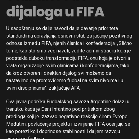
dijaloga u FIFA
U saopštenju se dalje navodi da je davanje prioriteta
standardima upravljanja osnovni stub za jačanje pozitivnog
odnosa između FIFA, njenih članica i konfederacija. „Slično
tome, kao što smo već naveli, vodite administraciju koja je
podstakla duboku transformaciju FIFA; onu koja je otvorila
vrata organizacije svim članicama i konfederacijama, tako
da kroz otvoren i direktan dijalog svi možemo da
nastavimo da promovišemo fudbal na svim nivoima i u
svim disciplinama“, zaključuje AFA.
Ova javna podrška Fudbalskog saveza Argentine dolazi u
trenutku kada je Đani Infantino pod pritiskom zbog
predloga koji je izazvao negativne reakcije širom Evrope.
Međutim, povlačenje projekta i izvinjenje FIFA ocenjuju se
kao potezi koji doprinose stabilnosti i daljem razvoju
svetskog fudbala.