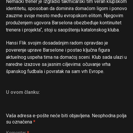
Nemački trener je izgradio takmičarski tim veran klupskom
identitetu, sposoban da dominira domaćom ligom i ponovo
zauzme svoje mesto među evropskom elitom. Njegovim
produženjem ugovora Barselona obezbeđuje kontinuitet
trenera i projekta“, stoji u saopštenju katalonskog kluba.
Flipboard
Reddit
Hansi Flik svojim dosadašnjim radom opravdao je
poverenje uprave Barselone i postao ključna figura
Pinterest
aktuelnog uspeha tima na domaćoj sceni. Klub sada ulazi u
Whatsapp
naredne izazove sa jasnim ciljevima: očuvanje vrha
Email
španskog fudbala i povratak na sam vrh Evrope.
U ovom članku:
Vaša adresa e-pošte neće biti objavljena.
Neophodna polja
su označena
*
Komentar
*