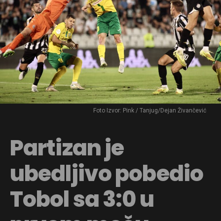
Foto Izvor: Pink / Tanjug/Dejan Živančević
Partizan je
ubedljivo pobedio
Tobol sa 3:0 u