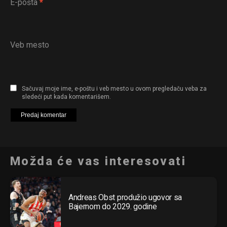
E-pošta
*
Veb mesto
Sačuvaj moje ime, e-poštu i veb mesto u ovom pregledaču veba za
sledeći put kada komentarišem.
Možda će vas interesovati
Andreas Obst produžio ugovor sa
Bajernom do 2029. godine