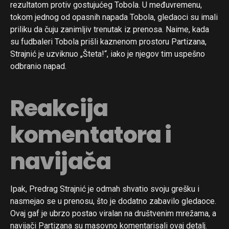
rezultatom protiv gostujućeg Tobola. U međuvremenu,
tokom jednog od opasnih napada Tobola, gledaoci su imali
priliku da čuju zanimljiv trenutak iz prenosa. Naime, kada
su fudbaleri Tobola prišli kaznenom prostoru Partizana,
Strajnić je uzviknuo „Šteta!“, iako je njegov tim uspešno
odbranio napad.
Reakcija
komentatora i
navijača
Ipak, Predrag Strajnić je odmah shvatio svoju grešku i
nasmejao se u prenosu, što je dodatno zabavilo gledaoce.
Ovaj gaf je ubrzo postao viralan na društvenim mrežama, a
navijači Partizana su masovno komentarisali ovaj detalj.