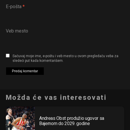
E-pošta
*
Veb mesto
Sačuvaj moje ime, e-poštu i veb mesto u ovom pregledaču veba za
sledeći put kada komentarišem.
Možda će vas interesovati
Andreas Obst produžio ugovor sa
Bajernom do 2029. godine