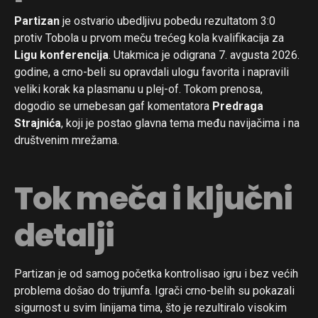
Partizan
je ostvario ubedljivu pobedu rezultatom 3:0
protiv Tobola u prvom meču trećeg kola kvalifikacija za
Ligu konferencija
. Utakmica je odigrana 7. avgusta 2026.
godine, a crno-beli su opravdali ulogu favorita i napravili
veliki korak ka plasmanu u plej-of. Tokom prenosa,
dogodio se urnebesan gaf komentatora
Predraga
Strajnića
, koji je postao glavna tema među navijačima i na
društvenim mrežama.
Tok meča i ključni
detalji
Partizan je od samog početka kontrolisao igru i bez većih
problema došao do trijumfa. Igrači crno-belih su pokazali
sigurnost u svim linijama tima, što je rezultiralo visokim