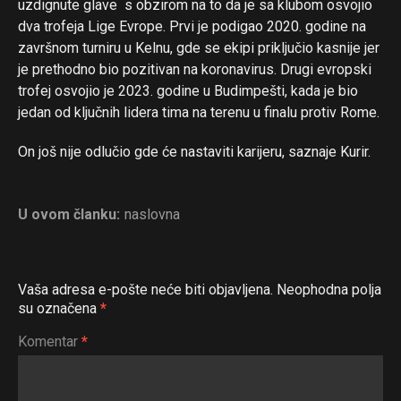
uzdignute glave s obzirom na to da je sa klubom osvojio
dva trofeja Lige Evrope. Prvi je podigao 2020. godine na
završnom turniru u Kelnu, gde se ekipi priključio kasnije jer
je prethodno bio pozitivan na koronavirus. Drugi evropski
trofej osvojio je 2023. godine u Budimpešti, kada je bio
jedan od ključnih lidera tima na terenu u finalu protiv Rome.
On još nije odlučio gde će nastaviti karijeru, saznaje Kurir.
U ovom članku:
naslovna
Vaša adresa e-pošte neće biti objavljena.
Neophodna polja
su označena
*
Komentar
*