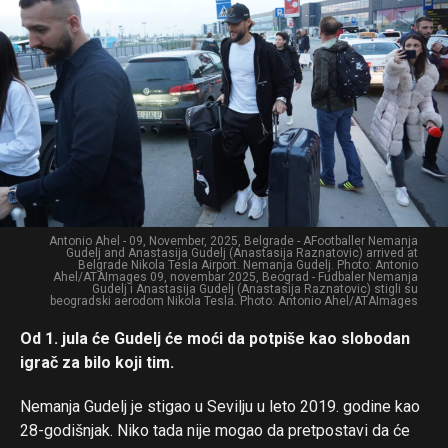
Antonio Ahel - 09, November, 2025, Belgrade - AFootballer Nemanja
Gudelj and Anastasija Gudelj (Anastasija Raznatovic) arrived at
Belgrade Nikola Tesla Airport. Nemanja Gudelj. Photo: Antonio
Ahel/ATAImages 09, novembar 2025, Beograd - Fudbaler Nemanja
Gudelj i Anastasija Gudelj (Anastasija Raznatovic) stigli su
beogradski aerodom Nikola Tesla. Photo: Antonio Ahel/ATAImages
Od 1. jula će Gudelj će moći da potpiše kao slobodan
igrač za bilo koji tim.
Nemanja Gudelj je stigao u Sevilju u leto 2019. godine kao
28-godišnjak. Niko tada nije mogao da pretpostavi da će