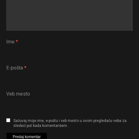
Ime
*
E-pošta
*
Veb mesto
Sačuvaj moje ime, e-poštu i veb mesto u ovom pregledaču veba za
sledeći put kada komentarišem.