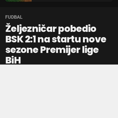
FUDBAL
Željezničar pobedio
BSK 2:1 na startu nove
sezone Premijer lige
BiH
Aldian Korora i Aleksa Pejić doneli trijumf Sarajlijama, dok
je David Čavić postigao istorijski gol za BSK u
debitantskom nastupu.
Objavljeno pre:
40 sekundi