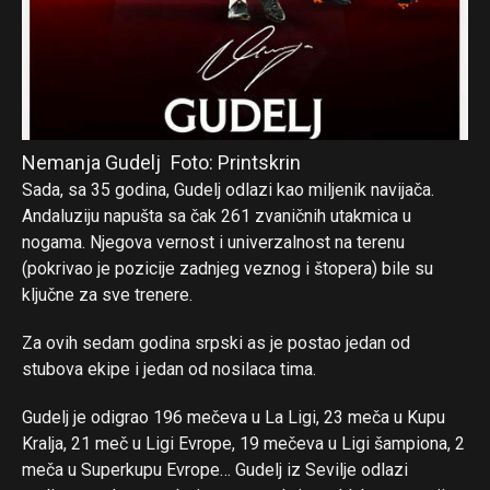
Nemanja Gudelj
Foto: Printskrin
Sada, sa 35 godina, Gudelj odlazi kao miljenik navijača.
Andaluziju napušta sa čak 261 zvaničnih utakmica u
nogama. Njegova vernost i univerzalnost na terenu
(pokrivao je pozicije zadnjeg veznog i štopera) bile su
ključne za sve trenere.
Za ovih sedam godina srpski as je postao jedan od
stubova ekipe i jedan od nosilaca tima.
Gudelj je odigrao 196 mečeva u La Ligi, 23 meča u Kupu
Kralja, 21 meč u Ligi Evrope, 19 mečeva u Ligi šampiona, 2
meča u Superkupu Evrope… Gudelj iz Sevilje odlazi