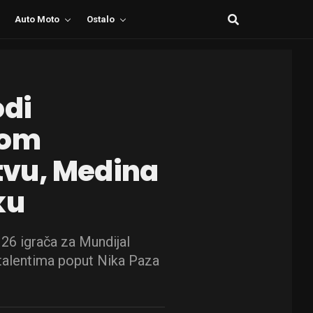
Auto Moto
Ostalo
odi
tom
vu, Medina
ku
 26 igrača za Mundijal
 talentima poput Nika Paza