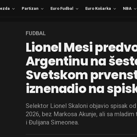
ezda
Partizan
Euro Fudbal
Euro Košarka
NBA
FUDBAL
Lionel Mesi predv
Argentinu na šes
Svetskom prvenst
iznenadio na spis
Selektor Lionel Skaloni objavio spisak od
2026, bez Markosa Akunje, ali sa mladim
i Đulijana Simeonea.