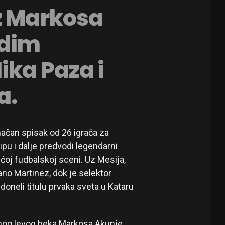
z Markosa
adim
ika Paza i
a.
načan spisak od 26 igrača za
pu i dalje predvodi legendarni
ćoj fudbalskoj sceni. Uz Mesija,
ano Martinez, dok je selektor
 doneli titulu prvaka sveta u Kataru
nog levog beka Markosa Akunje,