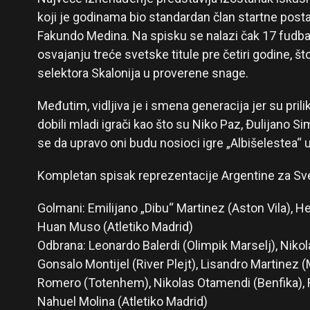
koji je godinama bio standardan član startne post
Fakundo Medina. Na spisku se nalazi čak 17 fudbal
osvajanju treće svetske titule pre četiri godine, št
selektora Skalonija u proverene snage.
Međutim, vidljiva je i smena generacija jer su pril
dobili mladi igrači kao što su Niko Paz, Đulijano S
se da upravo oni budu nosioci igre „Albišelestea“
Kompletan spisak reprezentacije Argentine za Sv
Golmani: Emilijano „Dibu“ Martinez (Aston Vila), He
Huan Muso (Atletiko Madrid)
Odbrana: Leonardo Balerdi (Olimpik Marselj), Nikola
Gonsalo Montijel (River Plejt), Lisandro Martinez (
Romero (Totenhem), Nikolas Otamendi (Benfika), 
Nahuel Molina (Atletiko Madrid)