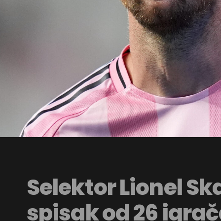
Selektor Lionel Sk
spisak od 26 igrač