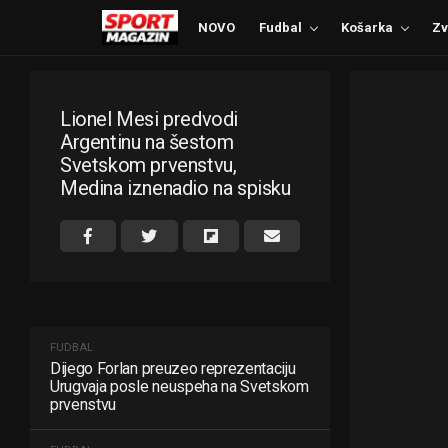
NOVO
Fudbal
Košarka
Zv
Lionel Mesi predvodi
Argentinu na šestom
Svetskom prvenstvu,
Medina iznenadio na spisku
FUDBAL
Dijego Forlan preuzeo reprezentaciju
Urugvaja posle neuspeha na Svetskom
prvenstvu