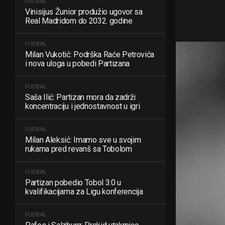
FUDBAL
Vinisijus Žunior produžio ugovor sa
Real Madridom do 2032. godine
FUDBAL
Milan Vukotić: Podrška Raće Petrovića
i nova uloga u pobedi Partizana
FUDBAL
Saša Ilić: Partizan mora da zadrži
koncentraciju i jednostavnost u igri
FUDBAL
Milan Aleksić: Imamo sve u svojim
rukama pred revanš sa Tobolom
FUDBAL
Partizan pobedio Tobol 3:0 u
kvalifikacijama za Ligu konferencija
FUDBAL