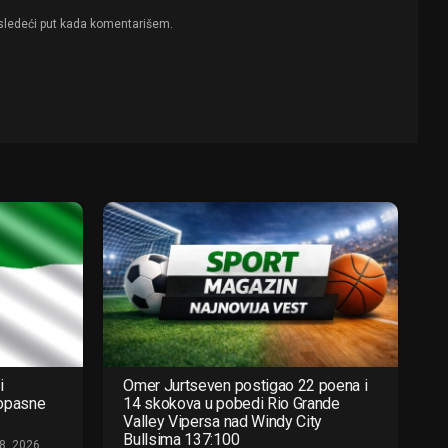
sledeći put kada komentarišem.
i
Omer Jurtseven postigao 22 poena i
 opasne
14 skokova u pobedi Rio Grande
Valley Vipersa nad Windy City
Bullsima 137:100
8, 2026