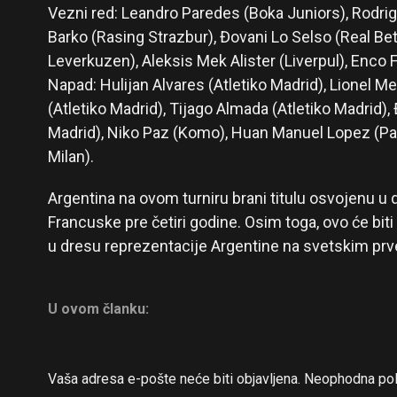
Vezni red: Leandro Paredes (Boka Juniors), Rodrigo
Barko (Rasing Strazbur), Đovani Lo Selso (Real Beti
Leverkuzen), Aleksis Mek Alister (Liverpul), Enco 
Napad: Hulijan Alvares (Atletiko Madrid), Lionel M
(Atletiko Madrid), Tijago Almada (Atletiko Madrid),
Madrid), Niko Paz (Komo), Huan Manuel Lopez (Pal
Milan).
Argentina na ovom turniru brani titulu osvojenu u 
Francuske pre četiri godine. Osim toga, ovo će biti
u dresu reprezentacije Argentine na svetskim pr
U ovom članku:
Vaša adresa e-pošte neće biti objavljena.
Neophodna pol