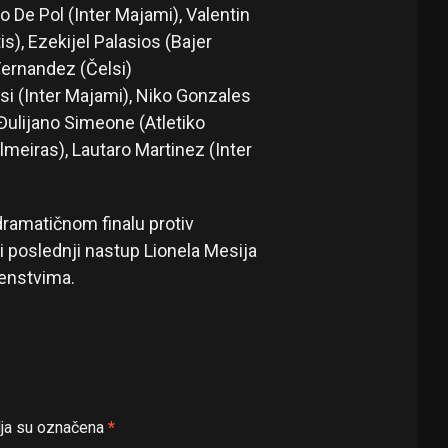
 De Pol (Inter Majami), Valentin
s), Ezekijel Palasios (Bajer
Fernandez (Čelsi)
esi (Inter Majami), Niko Gonzales
 Đulijano Simeone (Atletiko
meiras), Lautaro Martinez (Inter
dramatičnom finalu protiv
 i poslednji nastup Lionela Mesija
venstvima.
ja su označena
*