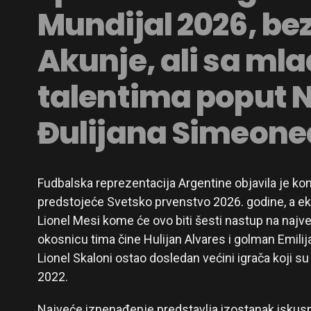
Mundijal 2026, be
Akunje, ali sa ml
talentima poput N
Đulijana Simeone
Fudbalska reprezentacija Argentine objavila je ko
predstojeće Svetsko prvenstvo 2026. godine, a eki
Lionel Mesi kome će ovo biti šesti nastup na najve
okosnicu tima čine Hulijan Alvares i golman Emilij
Lionel Skaloni ostao dosledan većini igrača koji su
2022.
Najveće iznenađenje predstavlja izostanak iskus