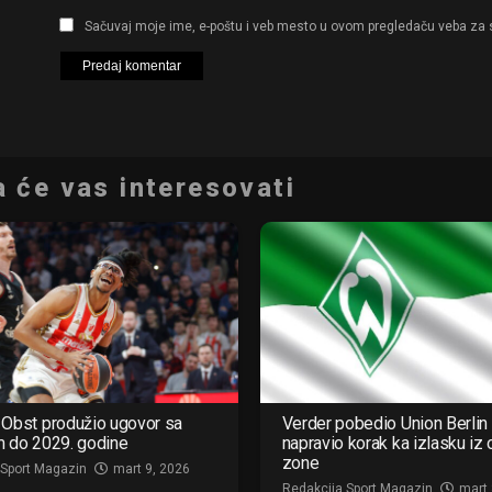
Sačuvaj moje ime, e-poštu i veb mesto u ovom pregledaču veba za 
 će vas interesovati
Obst produžio ugovor sa
Verder pobedio Union Berlin 
m do 2029. godine
napravio korak ka izlasku iz
zone
 Sport Magazin
mart 9, 2026
Redakcija Sport Magazin
mart 