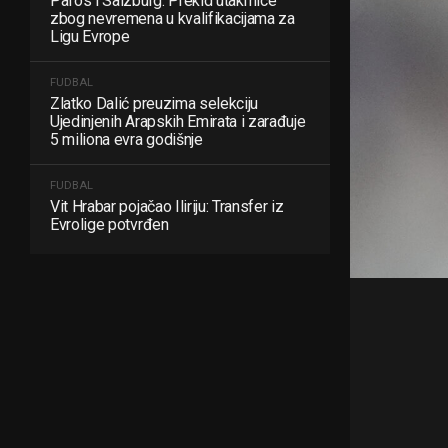
Pafos i Salzburg: Prekid utakmice
zbog nevremena u kvalifikacijama za
Ligu Evrope
FUDBAL
Zlatko Dalić preuzima selekciju
Ujedinjenih Arapskih Emirata i zarađuje
5 miliona evra godišnje
FUDBAL
Vit Hrabar pojačao Iliriju: Transfer iz
Evrolige potvrđen