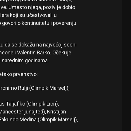
ave. Umesto njega, poziv je dobio
era koji su učestvovali u
o govori o kontinuitetu i poverenju
iku da se dokažu na najvećoj sceni
imeone i Valentin Barko. Očekuje
 u narednim godinama.
etsko prvenstvo:
ronimo Rulji (Olimpik Marselj),
s Taljafiko (Olimpik Lion),
Mančester junajted), Kristijan
Fakundo Medina (Olimpik Marselj),