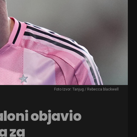
Foto Izvor: Tanjug / Rebecca blackwell
aloni objavio
a za