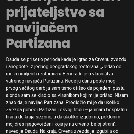
prijateljstvo sa
navijačem
Partizana
Dauda se prisetio perioda kada je igrao za Crvenu zvezdu
i anegdote iz jednog beogradskog restorana. „Jedan od
mojih omiljenih restorana u Beogradu je u vlasništvu
vatrenog navijača Partizana. Nedelju dana posle mog
prvog večitog derbija sam tamo otišao da pojedem pastu,
a onda sam se kladio sa vlasnikom koji mi je prišao. Nisam
znao da je navijač Partizana. Predložio mi je da ukoliko
Zvezda pobedi Partizan i osvoji titulu – ja imam besplatnu
hranu do kraja sezone, a da ukoliko izgubimo, poklonim
moj dres njegovoj ženi, koja je na crveno-beloj strani“,
naveo je Dauda. Na kraju, Crvena zvezda je izgubila od