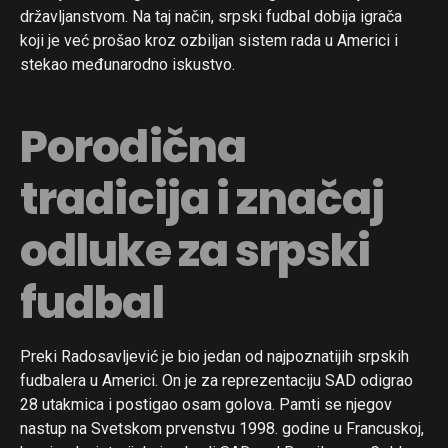
državljanstvom. Na taj način, srpski fudbal dobija igrača
koji je već prošao kroz ozbiljan sistem rada u Americi i
stekao međunarodno iskustvo.
Porodična
tradicija i značaj
odluke za srpski
fudbal
Preki Radosavljević je bio jedan od najpoznatijih srpskih
fudbalera u Americi. On je za reprezentaciju SAD odigrao
28 utakmica i postigao osam golova. Pamti se njegov
nastup na Svetskom prvenstvu 1998. godine u Francuskoj,