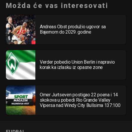
Možda će vas interesovati
Andreas Obst produžio ugovor sa
Bajernom do 2029. godine
Verder pobedio Union Berlin i napravio
korak ka izlasku iz opasne zone
Omer Jurtseven postigao 22 poena i 14
skokova u pobedi Rio Grande Valley
Vipersa nad Windy City Bullsima 137:100
FUDBAL