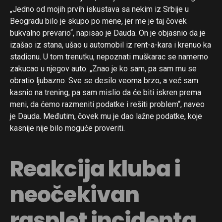
„Jedno od mojih prvih iskustava sa nekim iz Srbije u
Beogradu bilo je skupo po mene, jer me je taj čovek
bukvalno prevario“, napisao je Dauda. On je objasnio da je
izašao iz stana, ušao u automobil iz rent-a-kara i krenuo ka
stadionu. U tom trenutku, nepoznati muškarac se namerno
zakucao u njegov auto. „Znao je ko sam, pa sam mu se
obratio ljubazno. Sve se desilo veoma brzo, a već sam
kasnio na trening, pa sam mislio da će biti iskren prema
meni, da ćemo razmeniti podatke i rešiti problem“, naveo
je Dauda. Međutim, čovek mu je dao lažne podatke, koje
kasnije nije bilo moguće proveriti.
Reakcija kluba i
neočekivan
rasplet incidenta