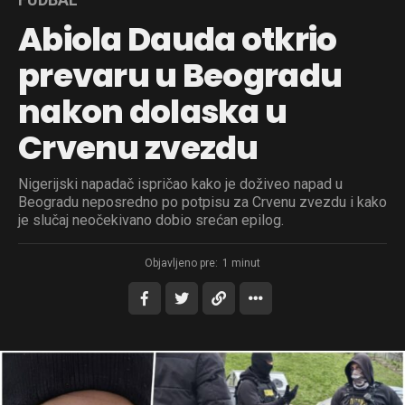
Abiola Dauda otkrio
prevaru u Beogradu
nakon dolaska u
Crvenu zvezdu
Nigerijski napadač ispričao kako je doživeo napad u
Beogradu neposredno po potpisu za Crvenu zvezdu i kako
je slučaj neočekivano dobio srećan epilog.
Objavljeno pre:
1 minut