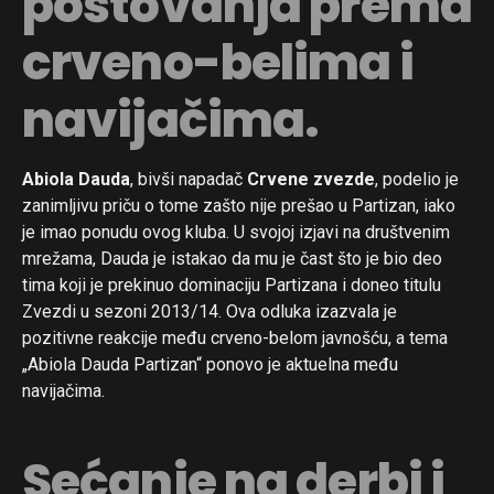
poštovanja prema
crveno-belima i
navijačima.
Abiola Dauda
, bivši napadač
Crvene zvezde
, podelio je
zanimljivu priču o tome zašto nije prešao u Partizan, iako
je imao ponudu ovog kluba. U svojoj izjavi na društvenim
mrežama, Dauda je istakao da mu je čast što je bio deo
tima koji je prekinuo dominaciju Partizana i doneo titulu
Zvezdi u sezoni 2013/14. Ova odluka izazvala je
pozitivne reakcije među crveno-belom javnošću, a tema
„Abiola Dauda Partizan“ ponovo je aktuelna među
navijačima.
Sećanje na derbi i