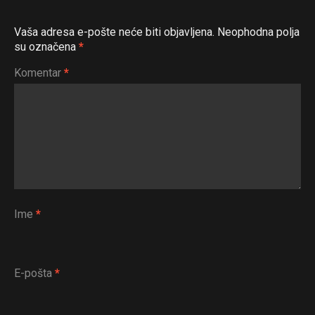
Vaša adresa e-pošte neće biti objavljena.
Neophodna polja
su označena
*
Komentar
*
Ime
*
E-pošta
*