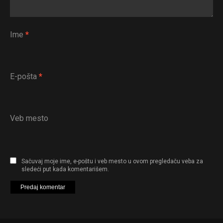
Ime
*
E-pošta
*
Veb mesto
Sačuvaj moje ime, e-poštu i veb mesto u ovom pregledaču veba za
sledeći put kada komentarišem.