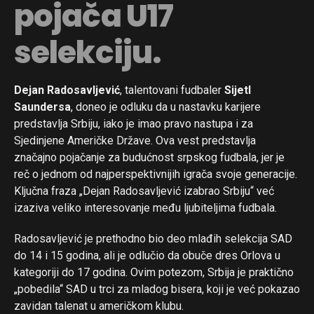
pojača U17
selekciju.
Dejan Radosavljević
, talentovani fudbaler
Sijetl
Saundersa
, doneo je odluku da u nastavku karijere
predstavlja Srbiju, iako je imao pravo nastupa i za
Sjedinjene Američke Države. Ova vest predstavlja
značajno pojačanje za budućnost srpskog fudbala, jer je
reč o jednom od najperspektivnijih igrača svoje generacije.
Ključna fraza „Dejan Radosavljević izabrao Srbiju“ već
izaziva veliko interesovanje među ljubiteljima fudbala.
Radosavljević je prethodno bio deo mlađih selekcija SAD
do 14 i 15 godina, ali je odlučio da obuče dres Orlova u
kategoriji do 17 godina. Ovim potezom, Srbija je praktično
„pobedila“ SAD u trci za mladog bisera, koji je već pokazao
zavidan talenat u američkom klubu.