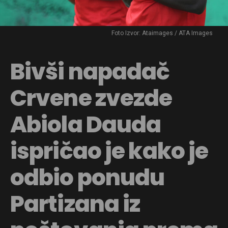
Foto Izvor: Ataimages / ATA Images
Bivši napadač
Crvene zvezde
Abiola Dauda
ispričao je kako je
odbio ponudu
Partizana iz