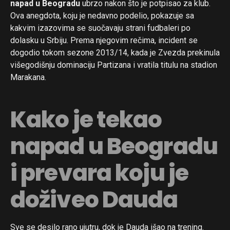
napad u Beogradu
ubrzo nakon što je potpisao za klub.
Ova anegdota, koju je nedavno podelio, pokazuje sa
kakvim izazovima se suočavaju strani fudbaleri po
dolasku u Srbiju. Prema njegovim rečima, incident se
dogodio tokom sezone 2013/14, kada je Zvezda prekinula
višegodišnju dominaciju Partizana i vratila titulu na stadion
Marakana.
Kako je tekao
napad u Beogradu
i prevara koju je
doživeo Dauda
Sve se desilo rano ujutru, dok je Dauda išao na trening.