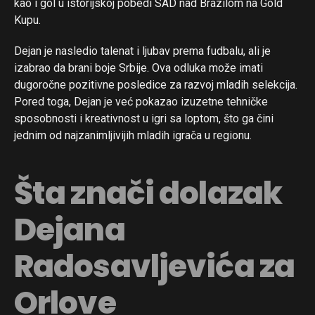
kao i gol u istorijskoj pobedi SAD nad Brazilom na Gold
Kupu.
Dejan je nasledio talenat i ljubav prema fudbalu, ali je
izabrao da brani boje Srbije. Ova odluka može imati
dugoročne pozitivne posledice za razvoj mladih selekcija.
Pored toga, Dejan je već pokazao izuzetne tehničke
sposobnosti i kreativnost u igri sa loptom, što ga čini
jednim od najzanimljivijih mladih igrača u regionu.
Šta znači dolazak
Dejana
Radosavljevića za
Orlove