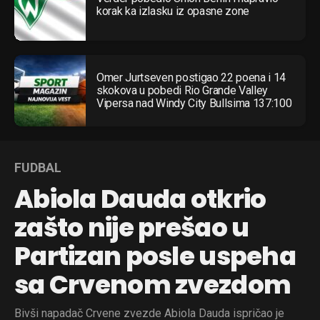
korak ka izlasku iz opasne zone
Omer Jurtseven postigao 22 poena i 14
skokova u pobedi Rio Grande Valley
Vipersa nad Windy City Bullsima 137:100
FUDBAL
Abiola Dauda otkrio
zašto nije prešao u
Partizan posle uspeha
sa Crvenom zvezdom
Bivši napadač Crvene zvezde Abiola Dauda ispričao je