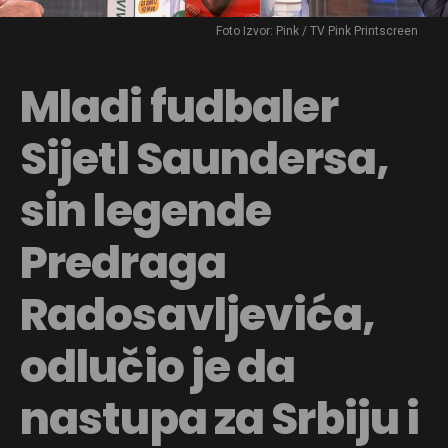
Foto Izvor: Pink / TV Pink Printscreen
Mladi fudbaler
Sijetl Saundersa,
sin legende
Predraga
Radosavljevića,
odlučio je da
nastupa za Srbiju i