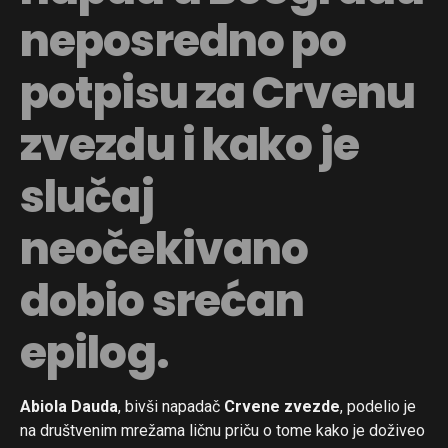
neposredno po
potpisu za Crvenu
zvezdu i kako je
slučaj
neočekivano
dobio srećan
epilog.
Abiola Dauda
, bivši napadač
Crvene zvezde
, podelio je
na društvenim mrežama ličnu priču o tome kako je doživeo