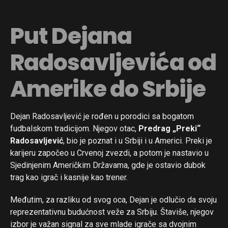
Put Dejana
Radosavljevića od
Amerike do Srbije
Dejan Radosavljević je rođen u porodici sa bogatom
fudbalskom tradicijom. Njegov otac,
Predrag „Preki“
Radosavljević
, bio je poznat i u Srbiji i u Americi. Preki je
karijeru započeo u Crvenoj zvezdi, a potom je nastavio u
Sjedinjenim Američkim Državama, gde je ostavio dubok
trag kao igrač i kasnije kao trener.
Međutim, za razliku od svog oca, Dejan je odlučio da svoju
reprezentativnu budućnost veže za Srbiju. Štaviše, njegov
izbor je važan signal za sve mlade igrače sa dvojnim