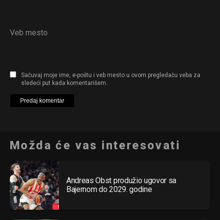
Veb mesto
Sačuvaj moje ime, e-poštu i veb mesto u ovom pregledaču veba za
sledeći put kada komentarišem.
Možda će vas interesovati
Andreas Obst produžio ugovor sa
Bajernom do 2029. godine