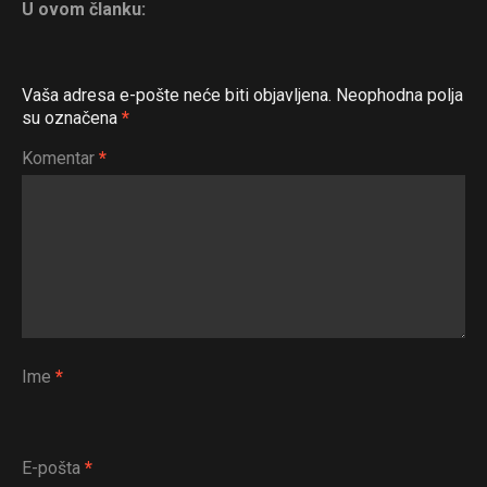
U ovom članku:
Flipboard
Reddit
Vaša adresa e-pošte neće biti objavljena.
Neophodna polja
Pinterest
su označena
*
Whatsapp
Komentar
*
Email
Ime
*
E-pošta
*