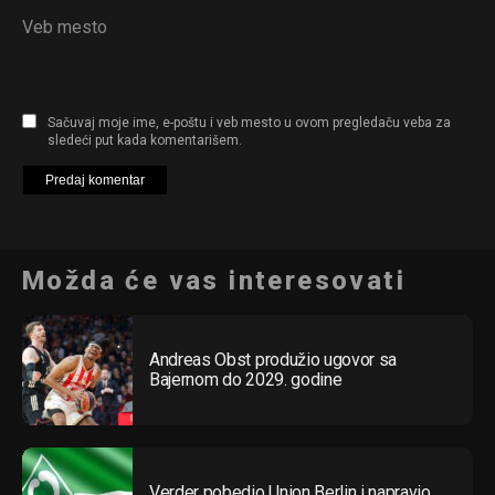
Veb mesto
Sačuvaj moje ime, e-poštu i veb mesto u ovom pregledaču veba za
sledeći put kada komentarišem.
Možda će vas interesovati
Andreas Obst produžio ugovor sa
Bajernom do 2029. godine
Verder pobedio Union Berlin i napravio