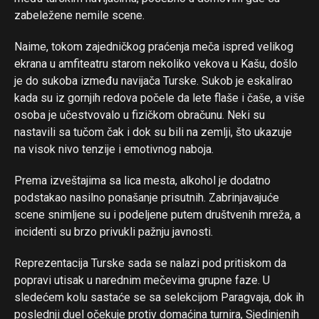
zabeležene nemile scene.
Naime, tokom zajedničkog praćenja meča ispred velikog
ekrana u amfiteatru starom nekoliko vekova u Kašu, došlo
je do sukoba između navijača Turske. Sukob je eskalirao
kada su iz gornjih redova počele da lete flaše i čaše, a više
osoba je učestvovalo u fizičkom obračunu. Neki su
nastavili sa tučom čak i dok su bili na zemlji, što ukazuje
na visok nivo tenzije i emotivnog naboja.
Prema izveštajima sa lica mesta, alkohol je dodatno
podstakao nasilno ponašanje prisutnih. Zabrinjavajuće
scene snimljene su i podeljene putem društvenih mreža, a
incidenti su brzo privukli pažnju javnosti.
Reprezentacija Turske sada se nalazi pod pritiskom da
popravi utisak u narednim mečevima grupne faze. U
sledećem kolu sastaće se sa selekcijom Paragvaja, dok ih
Flipboard
poslednji duel očekuje protiv domaćina turnira, Sjedinjenih