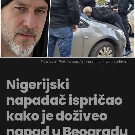
Foto Izvor: Pink / x.com/printscreen, privatna arhiva
Nigerijski
napadač ispričao
kako je doživeo
napad u Beogradu