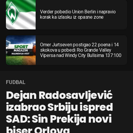
Verder pobedio Union Berlin i napravio
korak ka izlasku iz opasne zone
Omer Jurtseven postigao 22 poena i 14
skokova u pobedi Rio Grande Valley
Vipersa nad Windy City Bullsima 137:100
FUDBAL
Dejan Radosavljević
izabrao Srbiju ispred
SAD: Sin Prekija novi
biser Orlova