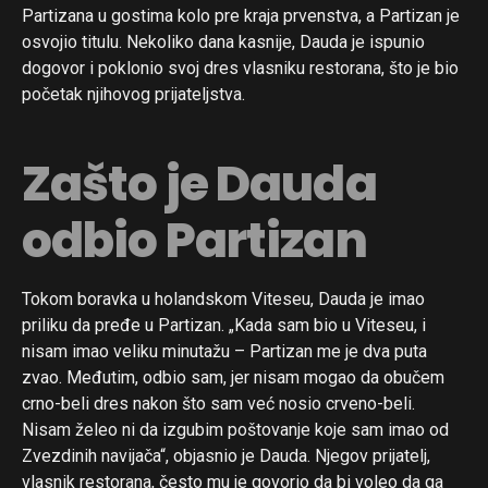
Partizana u gostima kolo pre kraja prvenstva, a Partizan je
osvojio titulu. Nekoliko dana kasnije, Dauda je ispunio
dogovor i poklonio svoj dres vlasniku restorana, što je bio
početak njihovog prijateljstva.
Zašto je Dauda
odbio Partizan
Tokom boravka u holandskom Viteseu, Dauda je imao
priliku da pređe u Partizan. „Kada sam bio u Viteseu, i
nisam imao veliku minutažu – Partizan me je dva puta
zvao. Međutim, odbio sam, jer nisam mogao da obučem
crno-beli dres nakon što sam već nosio crveno-beli.
Nisam želeo ni da izgubim poštovanje koje sam imao od
Zvezdinih navijača“, objasnio je Dauda. Njegov prijatelj,
vlasnik restorana, često mu je govorio da bi voleo da ga