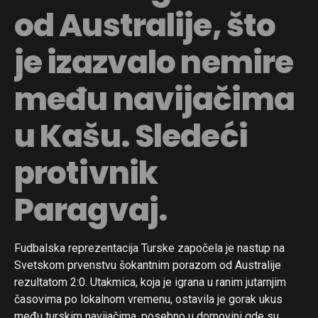
od Australije, što
je izazvalo nemire
među navijačima
u Kašu. Sledeći
protivnik
Paragvaj.
Fudbalska reprezentacija Turske započela je nastup na
Svetskom prvenstvu šokantnim porazom od Australije
rezultatom 2:0. Utakmica, koja je igrana u ranim jutarnjim
časovima po lokalnom vremenu, ostavila je gorak ukus
među turskim navijačima, posebno u domovini gde su