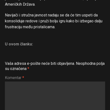
Reddit
Američkih Država.
Pinterest
Navijači i stručna javnost nadaju se da će tim uspeti da
Whatsapp
konsoliduje redove i pruži bolju igru kako bi izbegao dalju
frustraciju među pristalicama.
Email
U ovom članku:
Vaša adresa e-pošte neće biti objavljena.
Neophodna polja
su označena
*
Komentar
*