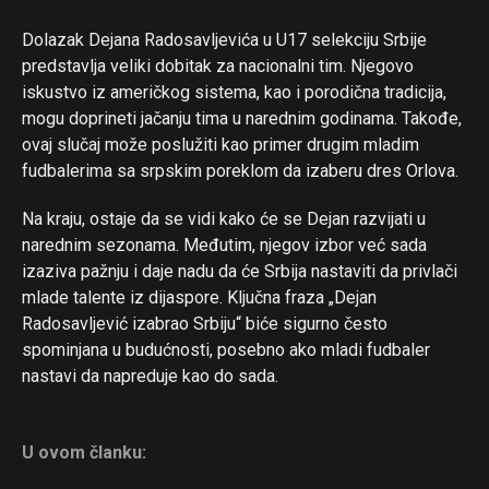
Dolazak Dejana Radosavljevića u U17 selekciju Srbije
predstavlja veliki dobitak za nacionalni tim. Njegovo
iskustvo iz američkog sistema, kao i porodična tradicija,
mogu doprineti jačanju tima u narednim godinama. Takođe,
ovaj slučaj može poslužiti kao primer drugim mladim
fudbalerima sa srpskim poreklom da izaberu dres Orlova.
Na kraju, ostaje da se vidi kako će se Dejan razvijati u
Flipboard
narednim sezonama. Međutim, njegov izbor već sada
Reddit
izaziva pažnju i daje nadu da će Srbija nastaviti da privlači
Pinterest
mlade talente iz dijaspore. Ključna fraza „Dejan
Radosavljević izabrao Srbiju“ biće sigurno često
Whatsapp
spominjana u budućnosti, posebno ako mladi fudbaler
Email
nastavi da napreduje kao do sada.
U ovom članku: