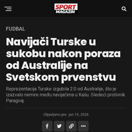
FUDBAL
Navijači Turske u
sukobu nakon poraza
od Australije na
Svetskom prvenstvu
Reprezentacija Turske izgubila 2:0 od Australije, što je
izazvalo nemire među navijačima u Kašu. Sledeći protivnik
Paragvaj.
Objavljeno pre:
jun 15, 2026