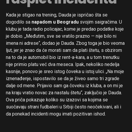
Kada je stigao na trening, Dauda je ispričao šta se
dogodilo sa
napadom u Beogradu
svojim saigračima. U
klubu je tada radio policajac, kome je predao podatke koje
je dobio. „Međutim, sve se vratilo prazno — nije bilo ni
imena ni adrese“, dodao je Dauda. Zbog toga je bio veoma
ljut, jer je znao da će morati sam da plati štetu, s obzirom
na to da je automobil bio iz rent-a-kara, a u tom trenutku
nije primio platu već dva meseca. Ipak, nekoliko nedelja
kasnije, ponovo je sreo istog čoveka u istoj ulici. „Na moje
iznenađenje, ispostavilo se da je živeo samo tri zgrade
dalje od mene. Prijavio sam ga čoveku iz kluba, a on mi je
na kraju vratio novac za nastalu štetu“, zaključio je Dauda.
Ova priča pokazuje koliko su izazovi sa kojima se
suočavaju strani fudbaleri u Srbiji često neočekivani, ali i
da ponekad incidenti mogu imati pozitivan ishod.