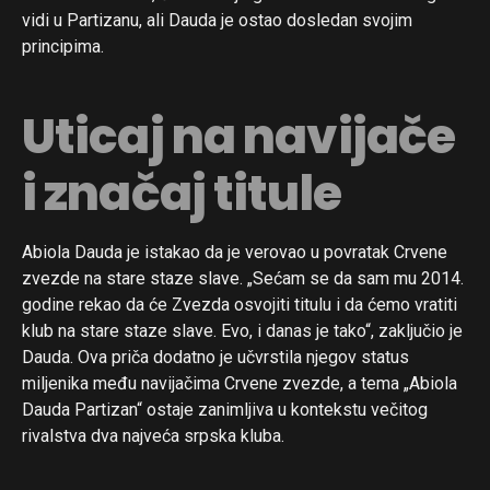
vidi u Partizanu, ali Dauda je ostao dosledan svojim
principima.
Uticaj na navijače
i značaj titule
Abiola Dauda je istakao da je verovao u povratak Crvene
zvezde na stare staze slave. „Sećam se da sam mu 2014.
godine rekao da će Zvezda osvojiti titulu i da ćemo vratiti
klub na stare staze slave. Evo, i danas je tako“, zaključio je
Dauda. Ova priča dodatno je učvrstila njegov status
miljenika među navijačima Crvene zvezde, a tema „Abiola
Dauda Partizan“ ostaje zanimljiva u kontekstu večitog
rivalstva dva najveća srpska kluba.