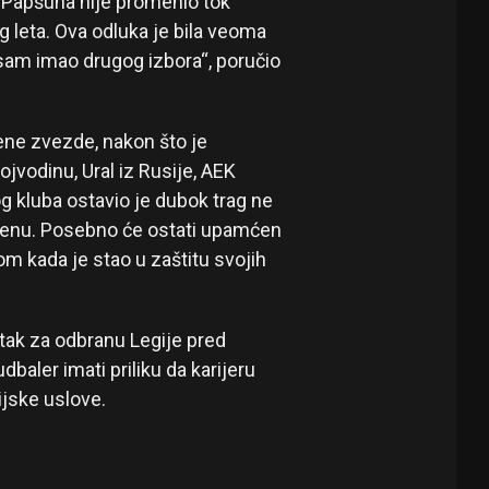
a Papšuna nije promenio tok
g leta. Ova odluka je bila veoma
sam imao drugog izbora“, poručio
ene zvezde, nakon što je
jvodinu, Ural iz Rusije, AEK
og kluba ostavio je dubok trag ne
erenu. Posebno će ostati upamćen
m kada je stao u zaštitu svojih
ak za odbranu Legije pred
baler imati priliku da karijeru
jske uslove.