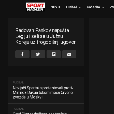
NOVO
Fudbal
Košarka
Zv
Radovan Pankov napušta
Legiju i seli se u Južnu
Koreju uz trogodišnji ugovor
FUDBAL
Navijači Spartaka protestovali protiv
Mirlinda Dakua tokom meča Crvene
zvezde u Moskvi
FUDBAL