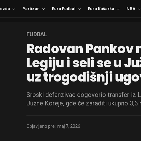
ezda
Partizan
Euro Fudbal
Euro Košarka
NBA
FUDBAL
Radovan Pankov 
Legiju i seli se u 
uz trogodišnji ug
Srpski defanzivac dogovorio transfer iz L
Južne Koreje, gde će zaraditi ukupno 3,6 
Objavljeno pre:
maj 7, 2026