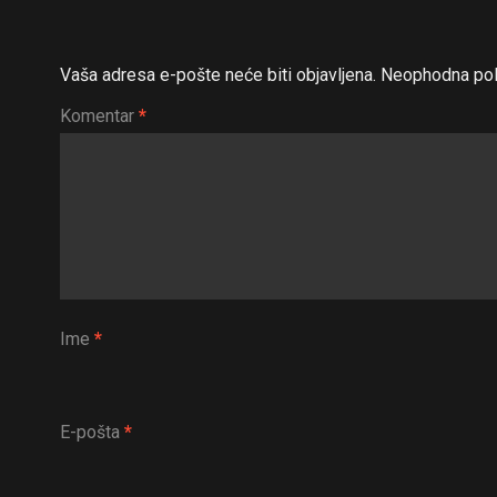
Vaša adresa e-pošte neće biti objavljena.
Neophodna pol
Komentar
*
Ime
*
E-pošta
*