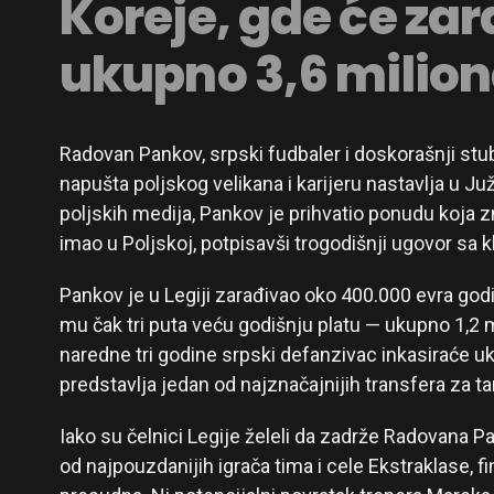
Koreje, gde će zar
ukupno 3,6 milion
Radovan Pankov, srpski fudbaler i doskorašnji stu
napušta poljskog velikana i karijeru nastavlja u J
poljskih medija, Pankov je prihvatio ponudu koja z
imao u Poljskoj, potpisavši trogodišnji ugovor sa k
Pankov je u Legiji zarađivao oko 400.000 evra god
mu čak tri puta veću godišnju platu — ukupno 1,2 
naredne tri godine srpski defanzivac inkasiraće uk
predstavlja jedan od najznačajnijih transfera za ta
Iako su čelnici Legije želeli da zadrže Radovana Pa
od najpouzdanijih igrača tima i cele Ekstraklase, fi