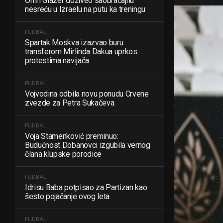
Omri Glazer doživeo saobraćajnu
nesreću u Izraelu na putu ka treningu
FUDBAL
Spartak Moskva izazvao buru
transferom Mirlinda Dakua uprkos
protestima navijača
FUDBAL
Vojvodina odbila novu ponudu Crvene
zvezde za Petra Sukačeva
FUDBAL
Voja Stamenković preminuo:
Budućnost Dobanovci izgubila vernog
člana klupske porodice
FUDBAL
Idrisu Baba potpisao za Partizan kao
šesto pojačanje ovog leta
FUDBAL