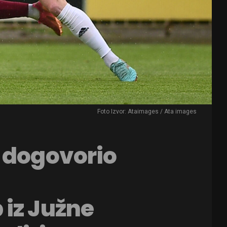
Foto Izvor: Ataimages / Ata images
 dogovorio
iz Južne