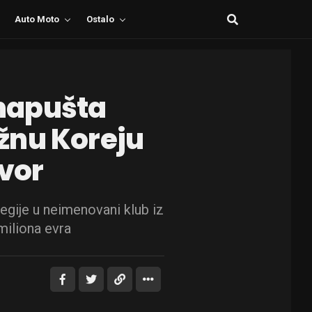
Auto Moto
Ostalo
napušta
Južnu Koreju
ovor
egije u neimenovani klub iz
miliona evra