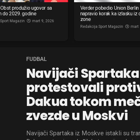
Obst produžio ugovor sa
Verder pobedio Union Berlin 
m do 2029. godine
napravio korak ka izlasku iz
zone
 Sport Magazin
mart 9, 2026
Redakcija Sport Magazin
mart 
FUDBAL
Navijači Spartaka
protestovali proti
Dakua tokom meč
zvezde u Moskvi
Navijači Spartaka iz Moskve istakli su tra