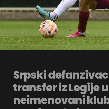
Srpski defanzivac
transfer iz Legije u
neimenovani klub 