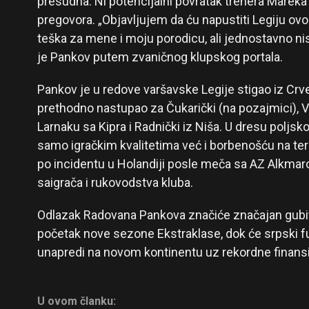
presudna. Ni potencijalni povratak trenera Marek
pregovora. „Objavljujem da ću napustiti Legiju ovo
teška za mene i moju porodicu, ali jednostavno ni
je Pankov putem zvaničnog klupskog portala.
Pankov je u redove varšavske Legije stigao iz Crv
prethodno nastupao za Čukarički (na pozajmici), Vo
Larnaku sa Kipra i Radnički iz Niša. U dresu poljsk
samo igračkim kvalitetima već i borbenošću na t
po incidentu u Holandiji posle meča sa AZ Alkmaro
saigrača i rukovodstva kluba.
Odlazak Radovana Pankova značiće značajan gubit
početak nove sezone Ekstraklase, dok će srpski fud
unapredi na novom kontinentu uz rekordne finansi
U ovom članku: