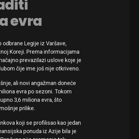
aditi
a evra
b odbrane Legije iz Varšave,
užnoj Koreji. Prema informacijama
načajno prevazilazi uslove koje je
lubom čije ime još nije otkriveno.
išnje, ali novi angažman doneće
miliona evra po sezoni. Tokom
upno 3,6 miliona evra, što
mošnje prilike.
nkova koji se profilisao kao jedan
nansijska ponuda iz Azije bila je