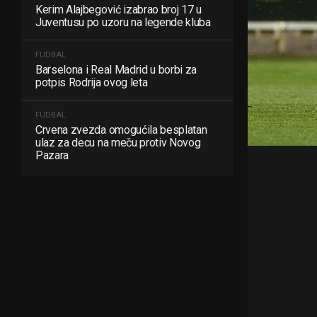
Kerim Alajbegović izabrao broj 17 u
Juventusu po uzoru na legende kluba
FUDBAL
Barselona i Real Madrid u borbi za
potpis Rodrija ovog leta
FUDBAL
Crvena zvezda omogućila besplatan
ulaz za decu na meču protiv Novog
Pazara