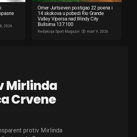
i
Omer Jurtseven postigao 22 poena i
 opasne
14 skokova u pobedi Rio Grande
Valley Vipersa nad Windy City
Bullsima 137:100
8, 2026
Redakcija Sport Magazin
mart 9, 2026
v Mirlinda
a Crvene
nsparent protiv Mirlinda