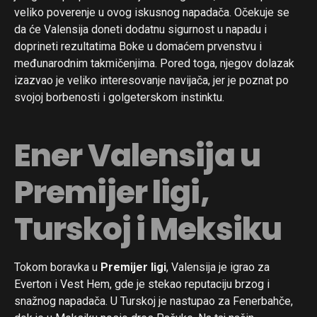
veliko poverenje u ovog iskusnog napadača. Očekuje se
da će Valensija doneti dodatnu sigurnost u napadu i
doprineti rezultatima Boke u domaćem prvenstvu i
međunarodnim takmičenjima. Pored toga, njegov dolazak
izazvao je veliko interesovanje navijača, jer je poznat po
svojoj borbenosti i golgeterskom instinktu.
Ener Valensija u
Premijer ligi,
Turskoj i Meksiku
Tokom boravka u
Premijer ligi
, Valensija je igrao za
Everton i Vest Hem, gde je stekao reputaciju brzog i
snažnog napadača. U Turskoj je nastupao za Fenerbahče,