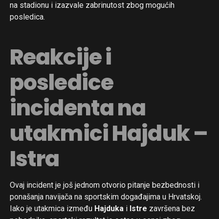
na stadionu i izazvale zabrinutost zbog mogućih
posledica.
Reakcije i
posledice
incidenta na
utakmici Hajduk –
Istra
Ovaj incident je još jednom otvorio pitanje bezbednosti i
ponašanja navijača na sportskim događajima u Hrvatskoj.
Iako je utakmica između
Hajduka
i
Istre
završena bez