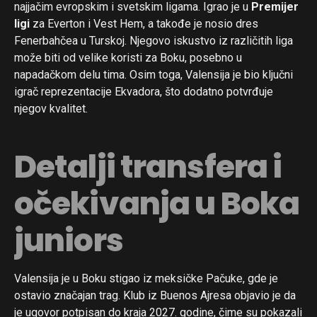
najjačim evropskim i svetskim ligama. Igrao je u
Premijer
ligi
za Everton i Vest Hem, a takođe je nosio dres
Fenerbahčea u Turskoj. Njegovo iskustvo iz različitih liga
može biti od velike koristi za Boku, posebno u
napadačkom delu tima. Osim toga, Valensija je bio ključni
igrač reprezentacije Ekvadora, što dodatno potvrđuje
njegov kvalitet.
Detalji transfera i
očekivanja u Boka
juniors
Valensija je u Boku stigao iz meksičke Pačuke, gde je
ostavio značajan trag. Klub iz Buenos Ajresa objavio je da
je ugovor potpisan do kraja 2027. godine, čime su pokazali