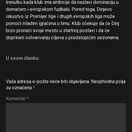
trenutku kada klub ima ambicije da nastavi dominaciju u
domaćem i evropskom fudbalu. Pored toga, Dinjevo
iskustvo iz Premijer lige i drugih evropskih liga može
pomoći mladim igračima u timu. Klub očekuje da će Dinj
brzo pronaći svoje mesto u startnoj postavi i da će
doprineti ostvarivanju ciljeva u predstojećim sezonama.
U ovom članku:
Vaša adresa e-pošte neće biti objavljena.
Neophodna polja
su označena
*
Komentar
*