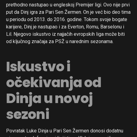
prethodno nastupao u engleskoj Premijer ligi. Ovo nije prvi
put da Dinj igra za Pari Sen Žermen. On je već bio deo tima
u periodu od 2013. do 2016. godine. Tokom svoje bogate
karijere, Dinj je nastupao i za Everton, Romu, Barselonu i
Lil. Njegovo iskustvo iz najjačih evropskih liga može biti
od ključnog značaja za PSŽ u narednim sezonama.
Iskustvo i
očekivanja od
Dinja u novoj
sezoni
Povratak Luke Dinja u Pari Sen Žermen donosi dodatnu