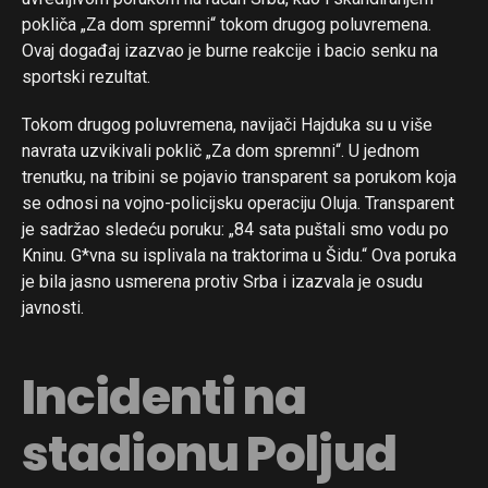
pokliča „Za dom spremni“ tokom drugog poluvremena.
Ovaj događaj izazvao je burne reakcije i bacio senku na
sportski rezultat.
Tokom drugog poluvremena, navijači Hajduka su u više
navrata uzvikivali poklič „Za dom spremni“. U jednom
trenutku, na tribini se pojavio transparent sa porukom koja
se odnosi na vojno-policijsku operaciju Oluja. Transparent
je sadržao sledeću poruku: „84 sata puštali smo vodu po
Kninu. G*vna su isplivala na traktorima u Šidu.“ Ova poruka
je bila jasno usmerena protiv Srba i izazvala je osudu
javnosti.
Incidenti na
stadionu Poljud