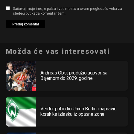
Sačuvaj moje ime, e-poštu i veb mesto u ovom pregledaču veba za
sledeći put kada komentarišem.
Možda će vas interesovati
Andreas Obst produžio ugovor sa
Bajernom do 2029. godine
Verder pobedio Union Berlin i napravio
korak ka izlasku iz opasne zone