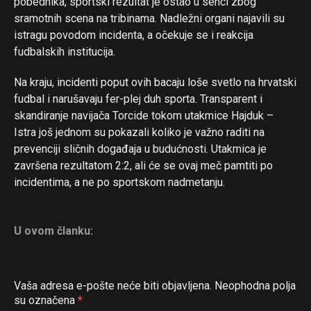
pobednika, sportski rezultat je ostao u senci zbog
sramotnih scena na tribinama. Nadležni organi najavili su
istragu povodom incidenta, a očekuje se i reakcija
fudbalskih institucija.
Na kraju, incidenti poput ovih bacaju loše svetlo na hrvatski
fudbal i narušavaju fer-plej duh sporta. Transparent i
skandiranje navijača Torcide tokom utakmice Hajduk –
Istra još jednom su pokazali koliko je važno raditi na
prevenciji sličnih događaja u budućnosti. Utakmica je
završena rezultatom 2:2, ali će se ovaj meč pamtiti po
incidentima, a ne po sportskom nadmetanju.
U ovom članku:
Vaša adresa e-pošte neće biti objavljena.
Neophodna polja
su označena
*