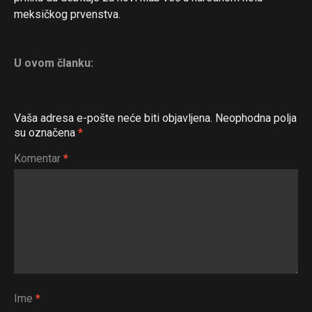
meksičkog prvenstva.
U ovom članku:
Vaša adresa e-pošte neće biti objavljena.
Neophodna polja
su označena
*
Komentar
*
Flipboard
Reddit
Pinterest
Ime
*
Whatsapp