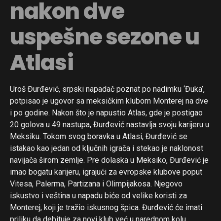
nakon dve
uspešne sezone u
Atlasi
Uroš Đurđević, srpski napadač poznat po nadimku ‘Đuka’,
potpisao je ugovor sa meksičkim klubom Monterej na dve
i po godine. Nakon što je napustio Atlas, gde je postigao
20 golova u 49 nastupa, Đurđević nastavlja svoju karijeru u
Meksiku. Tokom svog boravka u Atlasi, Đurđević se
istakao kao jedan od ključnih igrača i stekao je naklonost
navijača širom zemlje. Pre dolaska u Meksiko, Đurđević je
imao bogatu karijeru, igrajući za evropske klubove poput
Vitesa, Palerma, Partizana i Olimpijakosa. Njegovo
iskustvo i veština u napadu biće od velike koristi za
Monterej, koji je tražio iskusnog špica. Đurđević će imati
priliku da debituje za novi klub već u narednom kolu