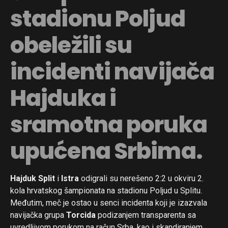
stadionu Poljud
obeležili su
incidenti navijača
Hajduka i
sramotna poruka
upućena Srbima.
Hajduk Split
i
Istra
odigrali su nerešeno 2:2 u okviru 2.
kola hrvatskog šampionata na stadionu Poljud u Splitu.
Međutim, meč je ostao u senci incidenta koji je izazvala
navijačka grupa
Torcida
podizanjem transparenta sa
uvredljivom porukom na račun Srba, kao i skandiranjem