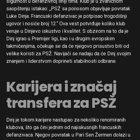
sigurnost u defanzivnoj liniji tima. Klub je u zvaničnom
saopštenju istakao: „PSŽ sa ponosom objavljuje povratak
Luke Dinja. Francuski defanzivac je potpisao trogodišnji
ugovor i nosiće broj 12.“ Ova vest potvrđuje koliko klub
veruje u Dinjevo iskustvo i kvalitet. S obzirom na to da je
Dinj igrao u Premijer ligi, kao i u drugim evropskim
takmičenjima, očekuje se da će njegovo prisustvo biti od
velike koristi za PSŽ. Navijači se nadaju da će Dinj svojim
znanjem i liderstvom doprineti stabilnosti odbrane.
Karijera i značaj
transfera za PSŽ
Dinj je tokom karijere nastupao za nekoliko renomiranih
klubova, što ga čini jednim od najiskusnijih francuskih
defanzivaca. Njegov povratak u Pari Sen Žermen dolazi u