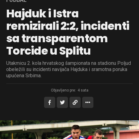
Hajduk i Istra
remizirali 2:2, incidenti
sa transparentom
Torcide u Splitu
Utakmicu 2. kola hrvatskog šampionata na stadionu Poljud
obeležili su incidenti navijača Hajduka i sramotna poruka
upućena Srbima.
Objavljeno pre:
4 sata