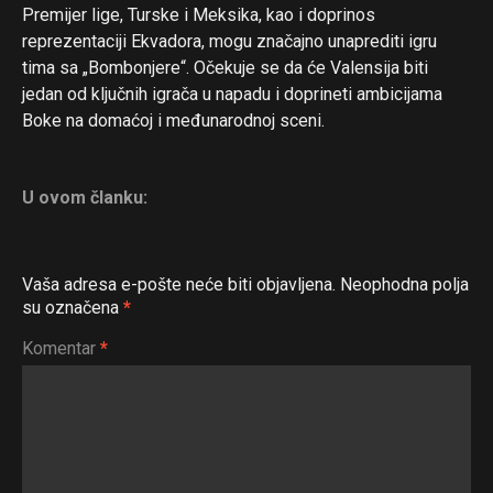
Premijer lige, Turske i Meksika, kao i doprinos
reprezentaciji Ekvadora, mogu značajno unaprediti igru
tima sa „Bombonjere“. Očekuje se da će Valensija biti
jedan od ključnih igrača u napadu i doprineti ambicijama
Boke na domaćoj i međunarodnoj sceni.
U ovom članku:
Vaša adresa e-pošte neće biti objavljena.
Neophodna polja
su označena
*
Komentar
*