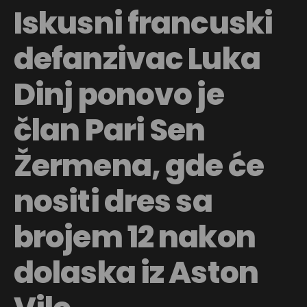
Iskusni francuski
defanzivac Luka
Dinj ponovo je
član Pari Sen
Žermena, gde će
nositi dres sa
brojem 12 nakon
dolaska iz Aston