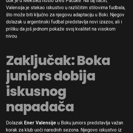
dok je u Meksiku nosio dres Pačuke. Na taj način,
Valensija je stekao iskustvo u različitim stilovima fudbala,
što može biti ključno za njegovu adaptaciju u Boki. Njegov
dolazak u argentinski fudbal predstavlja novi izazov, ali i
priliku da još jednom pokaže svoj kvalitet na visokom
nivou.
Zaključak: Boka
Flipboard
juniors dobija
Reddit
Pinterest
iskusnog
Whatsapp
napadača
Email
Dolazak
Ener Valensije
u Boku juniors predstavlja važan
korak za klub uoči narednih sezona. Njegovo iskustvo iz