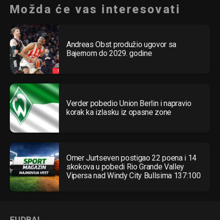
Možda će vas interesovati
Andreas Obst produžio ugovor sa
Bajernom do 2029. godine
Verder pobedio Union Berlin i napravio
korak ka izlasku iz opasne zone
Omer Jurtseven postigao 22 poena i 14
skokova u pobedi Rio Grande Valley
Vipersa nad Windy City Bullsima 137:100
FUDBAL