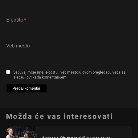
Email
E-pošta
*
Veb mesto
Sačuvaj moje ime, e-poštu i veb mesto u ovom pregledaču veba za
sledeći put kada komentarišem.
Možda će vas interesovati