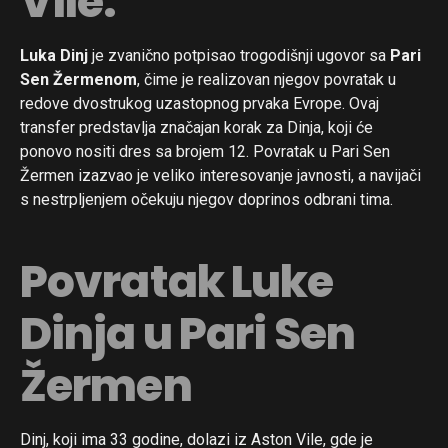
Vile.
Luka Dinj
je zvanično potpisao trogodišnji ugovor sa
Pari
Sen Žermenom
, čime je realizovan njegov povratak u
redove dvostrukog uzastopnog prvaka Evrope. Ovaj
transfer predstavlja značajan korak za Dinja, koji će
ponovo nositi dres sa brojem 12. Povratak u Pari Sen
Žermen izazvao je veliko interesovanje javnosti, a navijači
s nestrpljenjem očekuju njegov doprinos odbrani tima.
Povratak Luke
Dinja u Pari Sen
Žermen
Dinj, koji ima 33 godine, dolazi iz Aston Vile, gde je