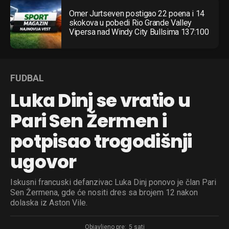
Omer Jurtseven postigao 22 poena i 14
skokova u pobedi Rio Grande Valley
Vipersa nad Windy City Bullsima 137:100
FUDBAL
Luka Dinj se vratio u
Pari Sen Žermen i
potpisao trogodišnji
ugovor
Iskusni francuski defanzivac Luka Dinj ponovo je član Pari
Sen Žermena, gde će nositi dres sa brojem 12 nakon
dolaska iz Aston Vile.
Objavljeno pre:
5 sati