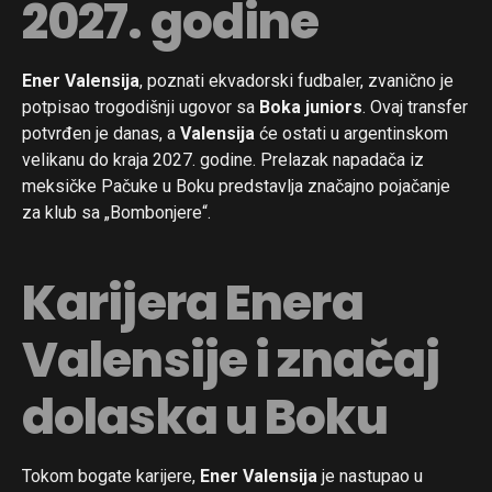
2027. godine
Ener Valensija
, poznati ekvadorski fudbaler, zvanično je
potpisao trogodišnji ugovor sa
Boka juniors
. Ovaj transfer
potvrđen je danas, a
Valensija
će ostati u argentinskom
velikanu do kraja 2027. godine. Prelazak napadača iz
meksičke Pačuke u Boku predstavlja značajno pojačanje
za klub sa „Bombonjere“.
Karijera Enera
Valensije i značaj
dolaska u Boku
Tokom bogate karijere,
Ener Valensija
je nastupao u