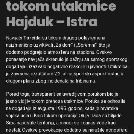
tokom utakmice
Hajduk – Istra
Navijači
Torcida
su tokom drugog poluvremena
naizmenično uzvikivali „Za dom“ i „Spremni“, što je
dodatno podgrejalo atmosferu na stadionu. Ovakvo
ponašanje navijača skrenulo je pažnju sa samog sportskog
događaja i izazvalo negativne reakcije u javnosti. Utakmica
je završena rezultatom 2:2, ali je sportski aspekt ostao u
drugom planu zbog incidenata na tribinama.
Pored toga, transparent sa uvredljivom porukom bio je
jasno vidljiv tokom prenosa utakmice. Poruka se odnosila
na događaje iz avgusta 1995. godine, kada je hrvatska
vojska ušla u Knin tokom operacije Oluja. Tada su hiljade
Srba napustile teritoriju, a mnogi se i danas vode kao
nestali. Ovakve provokacije dodatno su narušile atmosferu