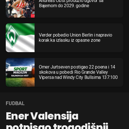
Andreas Obst produžio ugovor sa
Bajernom do 2029. godine
Verder pobedio Union Berlin i napravio
korak ka izlasku iz opasne zone
Omer Jurtseven postigao 22 poena i 14
skokova u pobedi Rio Grande Valley
Vipersa nad Windy City Bullsima 137:100
FUDBAL
Ener Valensija
potpisao trogodišnji