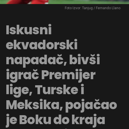
Foto Izvor: Tanjug / Fernando Llano
Iskusni
ekvadorski
napadač, bivši
igrač Premijer
lige, Turske i
Meksika, pojačao
je Boku do kraja