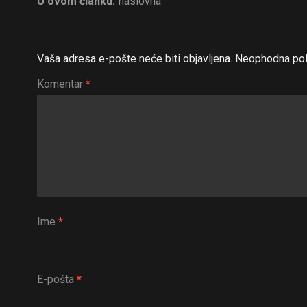
U ovom članku:
naslovna
Vaša adresa e-pošte neće biti objavljena.
Neophodna pol
Komentar
*
Ime
*
E-pošta
*