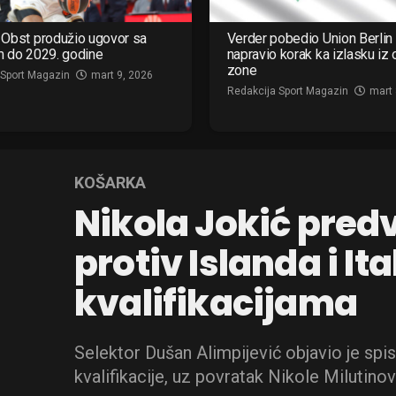
Obst produžio ugovor sa
Verder pobedio Union Berlin 
m do 2029. godine
napravio korak ka izlasku iz
zone
 Sport Magazin
mart 9, 2026
Redakcija Sport Magazin
mart 
KOŠARKA
Nikola Jokić predv
protiv Islanda i Ita
kvalifikacijama
Selektor Dušan Alimpijević objavio je spi
kvalifikacije, uz povratak Nikole Milutino