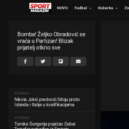
NOVO
Fudbal
Košarka
Zv
Bomba! Željko Obradović se
vraća u Partizan! Blizak
prijatelj otkrio sve
KOŠARKA
Nikola Jokić predvodi Srbiju protiv
Islanda i Italije u kvalifikacijama
KOŠARKA
Tornike Šengelija pojačao Dubai: