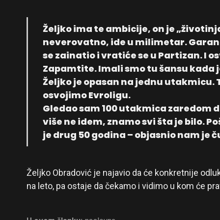
Željko ima te ambicije, on je „životinja
neverovatno, ide u milimetar. Garan
se zainatio i vratiće se u Partizan. I o
Zapamtite. Imali smo tu šansu kada j
Željko je opasan na jednu utakmicu.
osvojimo Evroligu.
Gledao sam 100 utakmica zaredom dok
više ne idem, znamo svi šta je bilo. P
je drug 50 godina – objasnio nam je č
Željko Obradović je najavio da će konkretnije odlu
na leto, pa ostaje da čekamo i vidimo u kom će pra