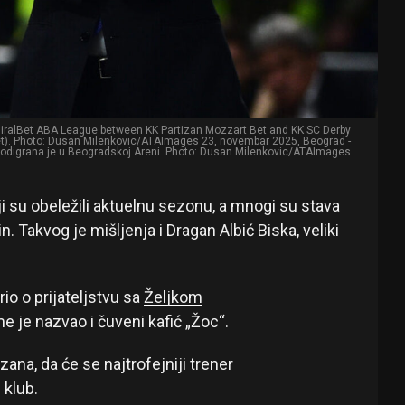
dmiralBet ABA League between KK Partizan Mozzart Bet and KK SC Derby
Bet). Photo: Dusan Milenkovic/ATAImages 23, novembar 2025, Beograd -
 odigrana je u Beogradskoj Areni. Photo: Dusan Milenkovic/ATAImages
i su obeležili aktuelnu sezonu, a mnogi su stava
n. Takvog je mišljenja i Dragan Albić Biska, veliki
rio o prijateljstvu sa
Željkom
me je nazvao i čuveni kafić „Žoc“.
izana
, da će se najtrofejniji trener
 klub.