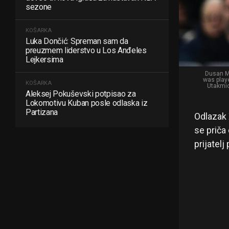
sezone
KOŠARKA
Luka Dončić: Spreman sam da
preuzmem liderstvo u Los Anđeles
Lejkersima
Dusan Mi
was play
KOŠARKA
Utakmic
Aleksej Pokuševski potpisao za
Lokomotivu Kuban posle odlaska iz
Partizana
Odlazak 
se priča 
prijatel