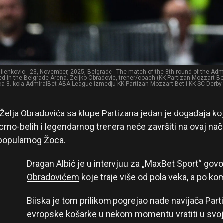
lenkovic - 23, November, 2025, Belgrade - The match of the 8th round of the A
ed in the Belgrade Arena. Zeljko Obradovic, trener/coach (KK Partizan Mozzart 
a 8. kola AdmiralBet ABA League izmedju KK Partizan Mozzart Bet i KK SC Derby
Želja Obradovića sa klupe Partizana jedan je događaja koj
crno-belih i legendarnog trenera neće završiti na ovaj nači
j popularnog Žoca.
Dragan Albić je u intervjuu za „
MaxBet Sport
“ govo
Obradovićem
koje traje više od pola veka, a po ko
Biiska je tom prilikom pogrejao nade navijača
Part
evropske košarke u nekom momentu vratiti u svoj