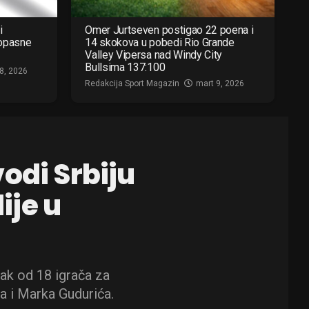
i
Omer Jurtseven postigao 22 poena i
 opasne
14 skokova u pobedi Rio Grande
Valley Vipersa nad Windy City
Bullsima 137:100
8, 2026
Redakcija Sport Magazin
mart 9, 2026
odi Srbiju
lije u
sak od 18 igrača za
va i Marka Gudurića.