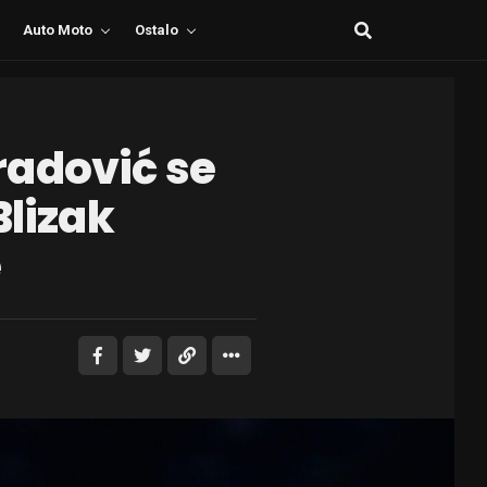
Auto Moto
Ostalo
radović se
Blizak
e