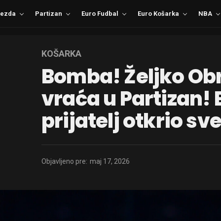
ezda
Partizan
Euro Fudbal
Euro Košarka
NBA
KOŠARKA
Bomba! Željko Ob
vraća u Partizan! 
prijatelj otkrio sv
Objavljeno pre:
maj 17, 2026