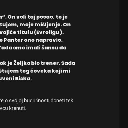
“. On voli taj posao, to je
tujem, moje mišljenje. On
svojiće titulu (Evroligu).
e Panter ono napravio.
 Tada smo imali šansu da
 je Željko bio trener. Sada
oštujem tog čoveka koji mi
uveni Biska.
ke o svojoj budućnosti doneti tek
vcu krenuti.