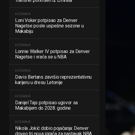
Transfer potvrđen iz Emirata
KOŠARKA
Loni Voker potpisao za Denver
Nagetse posle uspešne sezone u
Makabiju
KOŠARKA
Lonnie Walker IV potpisao za Denver
Nagetse i vraća se u NBA
KOŠARKA
Davis Bertans završio reprezentativnu
karijeru u dresu Letonije
KOŠARKA
Danijel Tajs potpisao ugovor sa
Makabijem do 2028. godine
KOŠARKA
Nikola Jokić dobio pojačanja: Denver
doveo tri nova igrača za nastavak NBA