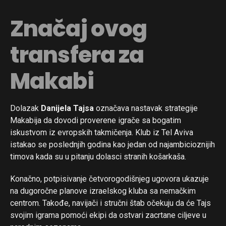
Značaj ovog
transfera za
Makabi
Dolazak
Danijela Tajsa
označava nastavak strategije
Makabija da dovodi proverene igrače sa bogatim
iskustvom iz evropskih takmičenja. Klub iz Tel Aviva
istakao se poslednjih godina kao jedan od najambicioznijih
timova kada su u pitanju dolasci stranih košarkaša.
Konačno, potpisivanje četvorogodišnjeg ugovora ukazuje
na dugoročne planove izraelskog kluba sa nemačkim
centrom. Takođe, navijači i stručni štab očekuju da će Tajs
svojim igrama pomoći ekipi da ostvari zacrtane ciljeve u