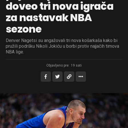
doveo tri nova igrača
za nastavak NBA
sezone
Denver Nagetsi su angažovali tri nova košarkaša kako bi
pružili podršku Nikoli Jokiću u borbi protiv najjačih timova
NBA lige.
Objavljeno pre:
19 sati