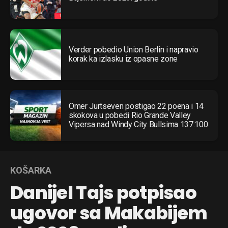
Verder pobedio Union Berlin i napravio
korak ka izlasku iz opasne zone
Omer Jurtseven postigao 22 poena i 14
skokova u pobedi Rio Grande Valley
Vipersa nad Windy City Bullsima 137:100
KOŠARKA
Danijel Tajs potpisao
ugovor sa Makabijem