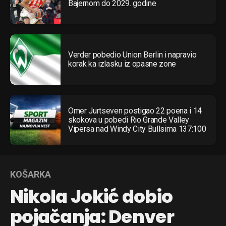
Bajernom do 2029. godine
Verder pobedio Union Berlin i napravio
korak ka izlasku iz opasne zone
Omer Jurtseven postigao 22 poena i 14
skokova u pobedi Rio Grande Valley
Vipersa nad Windy City Bullsima 137:100
KOŠARKA
Nikola Jokić dobio
pojačanja: Denver