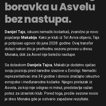
boravka u Asvelu
bez nastupa.
Danijel Tajs
, iskusni nemački košarkaš, zvanično je novo
pojačanje
Makabija
. Kako je klub iz Tel Aviva objavio, Tajs
je potpisao ugovor do juna 2028. godine. Ovaj transfer
dolazi nakon što je prethodnu sezonu proveo u dresu
Monaka, dok za Asvel nije beležio nastupe.
Sa dolaskom
Danijela Tajsa
, Makabi je dodatno ojačao
svoju poziciju pred naredne izazove u Evroligi. Nemački
reprezentativac ima 34 godine i donosi značajno iskustvo
evropske i međunarodne košarke. Njegov prelazak iz
Asvela, za koji nije odigrao ni minut, predstavlja važan
potez za izraelski klub. Pored toga, prošle sezone nosio
je dres Monaka gde je ostvario zapažene rezultate.