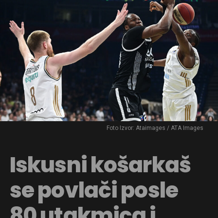
Foto Izvor: Ataimages / ATA Images
Iskusni košarkaš
se povlači posle
80 utakmica i