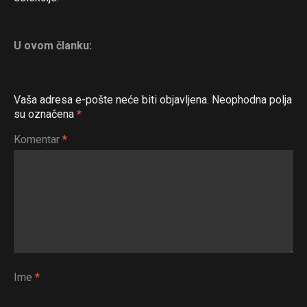
U ovom članku:
Vaša adresa e-pošte neće biti objavljena.
Neophodna polja
su označena
*
Komentar
*
Ime
*