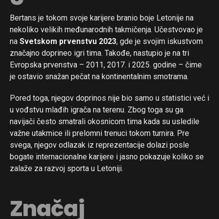
Bertans je tokom svoje karijere branio boje Letonije na
nekoliko velikih međunarodnih takmičenja. Učestvovao je
na
Svetskom prvenstvu 2023
, gde je svojim iskustvom
značajno doprineo igri tima. Takođe, nastupio je na tri
Evropska prvenstva – 2011, 2017. i 2025. godine – čime
je ostavio snažan pečat na kontinentalnim smotrama.
Pored toga, njegov doprinos nije bio samo u statistici već i
u vođstvu mlađih igrača na terenu. Zbog toga su ga
navijači često smatrali okosnicom tima kada su usledile
važne utakmice ili prelomni trenuci tokom turnira. Pre
svega, njegov odlazak iz reprezentacije dolazi posle
bogate internacionalne karijere i jasno pokazuje koliko se
zalaže za razvoj sporta u Letoniji.
Značaj