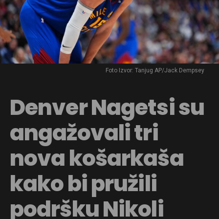
Foto Izvor: Tanjug AP/Jack Dempsey
Denver Nagetsi su
angažovali tri
nova košarkaša
kako bi pružili
podršku Nikoli