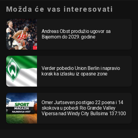
Možda će vas interesovati
Andreas Obst produžio ugovor sa
Bajernom do 2029. godine
Verder pobedio Union Berlin i napravio
korak ka izlasku iz opasne zone
Omer Jurtseven postigao 22 poena i 14
skokova u pobedi Rio Grande Valley
Vipersa nad Windy City Bullsima 137:100