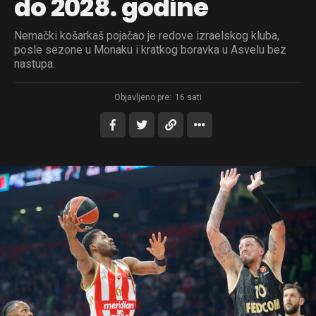
do 2028. godine
Nemački košarkaš pojačao je redove izraelskog kluba,
posle sezone u Monaku i kratkog boravka u Asvelu bez
nastupa.
Objavljeno pre:
16 sati