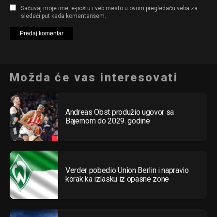
Sačuvaj moje ime, e-poštu i veb mesto u ovom pregledaču veba za
sledeći put kada komentarišem.
Možda će vas interesovati
Andreas Obst produžio ugovor sa
Bajernom do 2029. godine
Verder pobedio Union Berlin i napravio
korak ka izlasku iz opasne zone