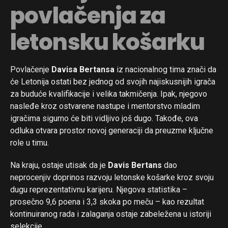
povlačenja za
letonsku košarku
Povlačenje
Davisa Bertansa
iz nacionalnog tima znači da
će Letonija ostati bez jednog od svojih najiskusnijih igrača
za buduće kvalifikacije i velika takmičenja. Ipak, njegovo
nasleđe kroz ostvarene nastupe i mentorstvo mladim
igračima sigurno će biti vidljivo još dugo. Takođe, ova
odluka otvara prostor novoj generaciji da preuzme ključne
role u timu.
Na kraju, ostaje utisak da je
Davis Bertans
dao
neprocenjiv doprinos razvoju letonske košarke kroz svoju
dugu reprezentativnu karijeru. Njegova statistika –
prosečno 9,6 poena i 3,3 skoka po meču – kao rezultat
kontinuiranog rada i zalaganja ostaje zabeležena u istoriji
selekcije.