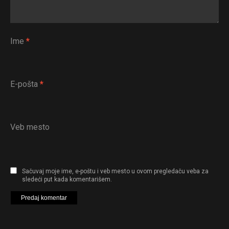
Ime
*
E-pošta
*
Veb mesto
Sačuvaj moje ime, e-poštu i veb mesto u ovom pregledaču veba za
sledeći put kada komentarišem.