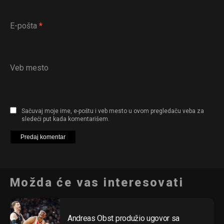
E-pošta
*
Veb mesto
Sačuvaj moje ime, e-poštu i veb mesto u ovom pregledaču veba za
sledeći put kada komentarišem.
Možda će vas interesovati
Andreas Obst produžio ugovor sa