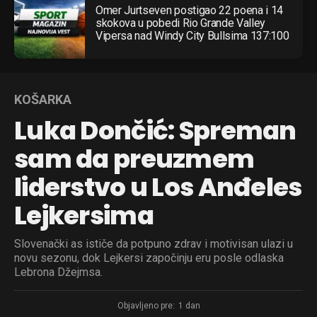
Omer Jurtseven postigao 22 poena i 14
skokova u pobedi Rio Grande Valley
Vipersa nad Windy City Bullsima 137:100
KOŠARKA
Luka Dončić: Spreman
sam da preuzmem
liderstvo u Los Anđeles
Lejkersima
Slovenački as ističe da potpuno zdrav i motivisan ulazi u
novu sezonu, dok Lejkersi započinju eru posle odlaska
Lebrona Džejmsa.
Objavljeno pre:
1 dan