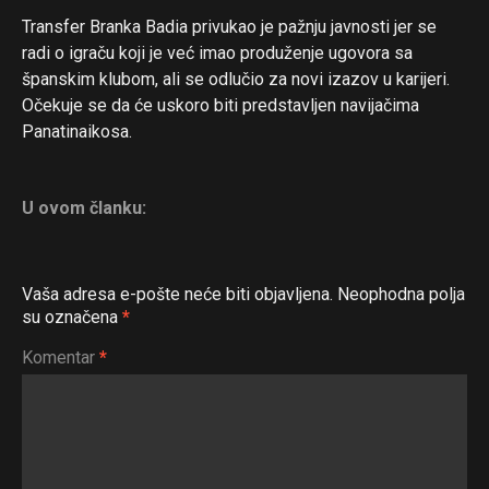
Transfer Branka Badia privukao je pažnju javnosti jer se
radi o igraču koji je već imao produženje ugovora sa
španskim klubom, ali se odlučio za novi izazov u karijeri.
Očekuje se da će uskoro biti predstavljen navijačima
Panatinaikosa.
U ovom članku:
Vaša adresa e-pošte neće biti objavljena.
Neophodna polja
su označena
*
Komentar
*