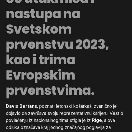
nastupa na
Svetskom
prvenstvu 2023,
kao i trima
Evropskim
prvenstvima.
Flipboard
Davis Bertans
, poznati letonski košarkaš, zvanično je
Reddit
objavio da završava svoju reprezentativnu karijeru. Vest o
Pinterest
povlačenju iz nacionalnog tima stigla je iz
Rige
, a ova
Whatsapp
odluka označava kraj jednog značajnog poglavlja za