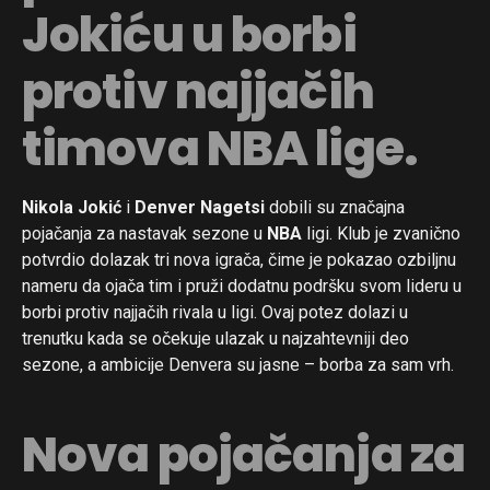
Jokiću u borbi
protiv najjačih
timova NBA lige.
Nikola Jokić
i
Denver Nagetsi
dobili su značajna
pojačanja za nastavak sezone u
NBA
ligi. Klub je zvanično
potvrdio dolazak tri nova igrača, čime je pokazao ozbiljnu
nameru da ojača tim i pruži dodatnu podršku svom lideru u
borbi protiv najjačih rivala u ligi. Ovaj potez dolazi u
trenutku kada se očekuje ulazak u najzahtevniji deo
sezone, a ambicije Denvera su jasne – borba za sam vrh.
Nova pojačanja za