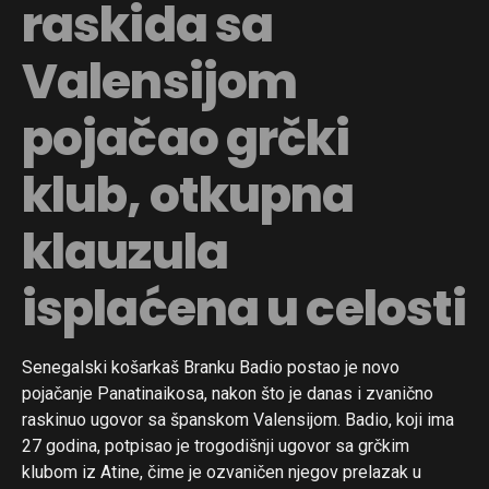
raskida sa
Valensijom
pojačao grčki
Flipboard
klub, otkupna
Reddit
Pinterest
klauzula
Whatsapp
Email
isplaćena u celosti
Senegalski košarkaš Branku Badio postao je novo
pojačanje Panatinaikosa, nakon što je danas i zvanično
raskinuo ugovor sa španskom Valensijom. Badio, koji ima
27 godina, potpisao je trogodišnji ugovor sa grčkim
klubom iz Atine, čime je ozvaničen njegov prelazak u