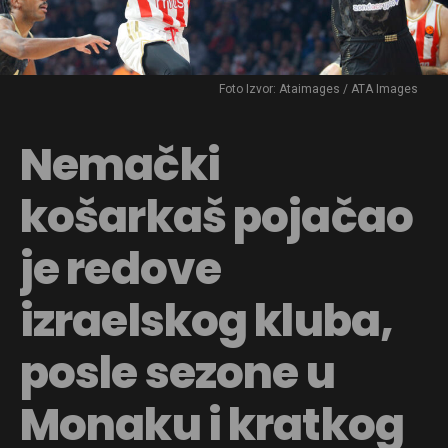
Foto Izvor: Ataimages / ATA Images
Nemački
košarkaš pojačao
je redove
izraelskog kluba,
posle sezone u
Monaku i kratkog