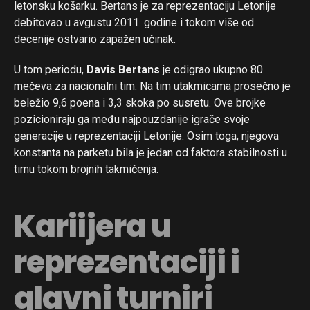
letonsku košarku. Bertans je za reprezentaciju Letonije
Email
debitovao u avgustu 2011. godine i tokom više od
decenije ostvario zapažen učinak.
U tom periodu,
Davis Bertans
je odigrao ukupno 80
mečeva za nacionalni tim. Na tim utakmicama prosečno je
beležio 9,6 poena i 3,3 skoka po susretu. Ove brojke
pozicioniraju ga među najpouzdanije igrače svoje
generacije u reprezentaciji Letonije. Osim toga, njegova
konstanta na parketu bila je jedan od faktora stabilnosti u
timu tokom brojnih takmičenja.
Kariijera u
reprezentaciji i
glavni turniri