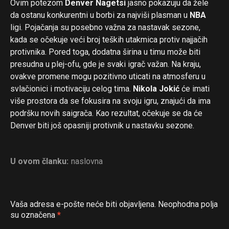
Ovim potezom
Denver Nagetsi
jasno pokazuju da žele
da ostanu konkurentni u borbi za najviši plasman u
NBA
ligi. Pojačanja su posebno važna za nastavak sezone,
kada se očekuje veći broj teških utakmica protiv najjačih
protivnika. Pored toga, dodatna širina u timu može biti
presudna u plej-ofu, gde je svaki igrač važan. Na kraju,
ovakve promene mogu pozitivno uticati na atmosferu u
svlačionici i motivaciju celog tima.
Nikola Jokić
će imati
više prostora da se fokusira na svoju igru, znajući da ima
podršku novih saigrača. Kao rezultat, očekuje se da će
Denver biti još opasniji protivnik u nastavku sezone.
U ovom članku:
naslovna
Vaša adresa e-pošte neće biti objavljena.
Neophodna polja
su označena
*