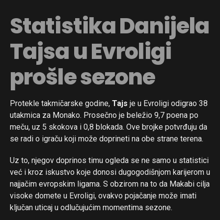
Statistika Danijela
Tajsa u Evroligi
prošle sezone
Protekle takmičarske godine,
Tajs
je u Evroligi odigrao 38
utakmica za Monako. Prosečno je beležio 9,7 poena po
meču, uz 5 skokova i 0,8 blokada. Ove brojke potvrđuju da
se radi o igraču koji može doprineti na obe strane terena.
Uz to, njegov doprinos timu ogleda se ne samo u statistici
već i kroz iskustvo koje donosi dugogodišnjom karijerom u
najjačim evropskim ligama. S obzirom na to da Makabi cilja
visoke domete u Evroligi, ovakvo pojačanje može imati
ključan uticaj u odlučujućim momentima sezone.