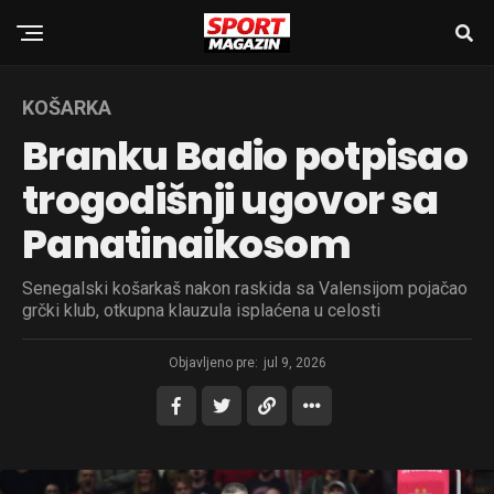
KOŠARKA
Branku Badio potpisao
trogodišnji ugovor sa
Panatinaikosom
Senegalski košarkaš nakon raskida sa Valensijom pojačao
grčki klub, otkupna klauzula isplaćena u celosti
Objavljeno pre:
jul 9, 2026