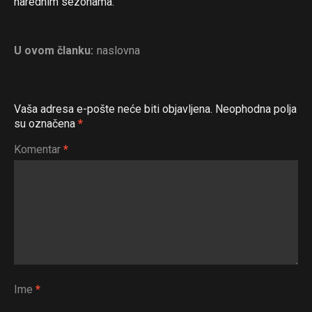
narednim sezonama.
U ovom članku:
naslovna
Vaša adresa e-pošte neće biti objavljena.
Neophodna polja
su označena
*
Komentar
*
Ime
*