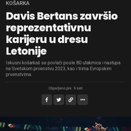
KOŠARKA
Davis Bertans završio
reprezentativnu
karijeru u dresu
Letonije
Iskusni košarkaš se povlači posle 80 utakmica i nastupa
na Svetskom prvenstvu 2023, kao i trima Evropskim
prvenstvima.
Objavljeno pre:
9 sati