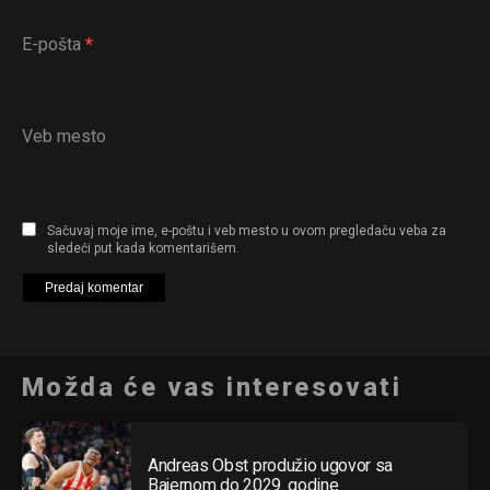
E-pošta
*
Veb mesto
Sačuvaj moje ime, e-poštu i veb mesto u ovom pregledaču veba za
sledeći put kada komentarišem.
Možda će vas interesovati
Andreas Obst produžio ugovor sa
Bajernom do 2029. godine