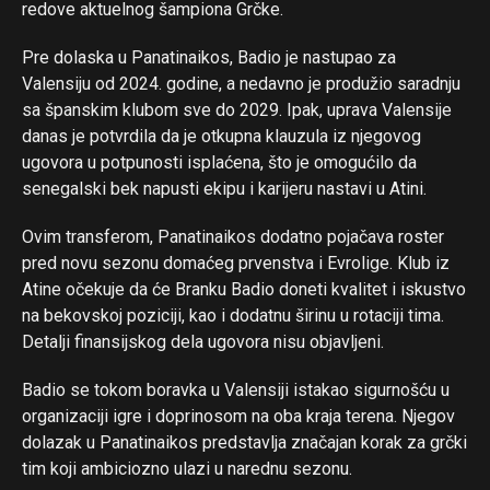
redove aktuelnog šampiona Grčke.
Pre dolaska u Panatinaikos, Badio je nastupao za
Valensiju od 2024. godine, a nedavno je produžio saradnju
sa španskim klubom sve do 2029. Ipak, uprava Valensije
danas je potvrdila da je otkupna klauzula iz njegovog
ugovora u potpunosti isplaćena, što je omogućilo da
senegalski bek napusti ekipu i karijeru nastavi u Atini.
Ovim transferom, Panatinaikos dodatno pojačava roster
pred novu sezonu domaćeg prvenstva i Evrolige. Klub iz
Atine očekuje da će Branku Badio doneti kvalitet i iskustvo
na bekovskoj poziciji, kao i dodatnu širinu u rotaciji tima.
Detalji finansijskog dela ugovora nisu objavljeni.
Badio se tokom boravka u Valensiji istakao sigurnošću u
organizaciji igre i doprinosom na oba kraja terena. Njegov
dolazak u Panatinaikos predstavlja značajan korak za grčki
tim koji ambiciozno ulazi u narednu sezonu.