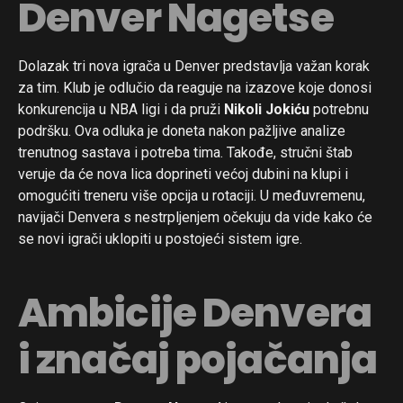
Denver Nagetse
Dolazak tri nova igrača u Denver predstavlja važan korak
za tim. Klub je odlučio da reaguje na izazove koje donosi
konkurencija u NBA ligi i da pruži
Nikoli Jokiću
potrebnu
podršku. Ova odluka je doneta nakon pažljive analize
trenutnog sastava i potreba tima. Takođe, stručni štab
veruje da će nova lica doprineti većoj dubini na klupi i
omogućiti treneru više opcija u rotaciji. U međuvremenu,
navijači Denvera s nestrpljenjem očekuju da vide kako će
se novi igrači uklopiti u postojeći sistem igre.
Ambicije Denvera
i značaj pojačanja