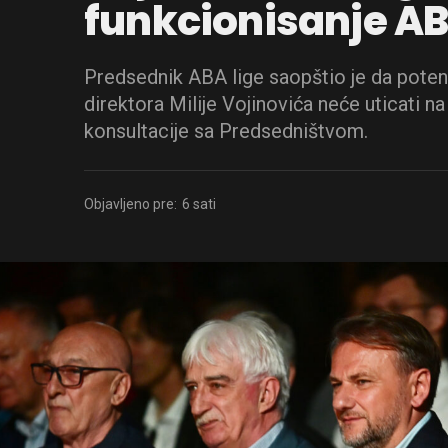
funkcionisanje AB
Predsednik ABA lige saopštio je da poten
direktora Milije Vojinovića neće uticati na
konsultacije sa Predsedništvom.
Objavljeno pre:
6 sati