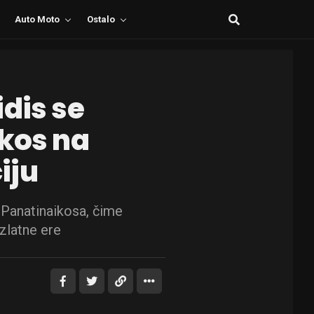
Auto Moto
Ostalo
dis se
ikos na
iju
 Panatinaikosa, čime
 zlatne ere