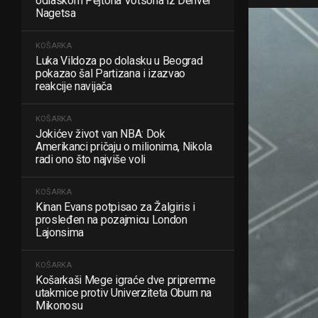
odlaskom Pejtona Votsona iz Denver
Nagetsa
KOŠARKA
Luka Vildoza po dolasku u Beograd
pokazao šal Partizana i izazvao
reakcije navijača
KOŠARKA
Jokićev život van NBA: Dok
Amerikanci pričaju o milionima, Nikola
radi ono što najviše voli
KOŠARKA
Kinan Evans potpisao za Žalgiris i
prosleđen na pozajmicu London
Lajonsima
KOŠARKA
Košarkaši Mege igraće dve pripremne
utakmice protiv Univerziteta Oburn na
Mikonosu