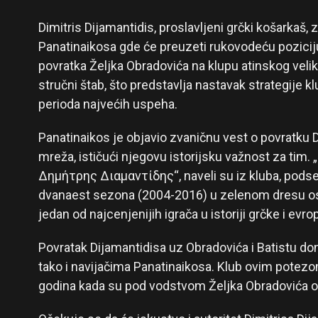
Dimitris Dijamantidis, proslavljeni grčki košarkaš,
Panatinaikosa gde će preuzeti rukovodeću pozicij
povratka Željka Obradovića na klupu atinskog velik
stručni štab, što predstavlja nastavak strategije k
perioda najvećih uspeha.
Panatinaikos je objavio zvaničnu vest o povratku
mreža, ističući njegovu istorijsku važnost za tim.
Δημήτρης Διαμαντίδης“, naveli su iz kluba, podse
dvanaest sezona (2004-2016) u zelenom dresu osv
jedan od najcenjenijih igrača u istoriji grčke i evr
Povratak Dijamantidisa uz Obradovića i Batistu do
tako i navijačima Panatinaikosa. Klub ovim potez
godina kada su pod vodstvom Željka Obradovića osva