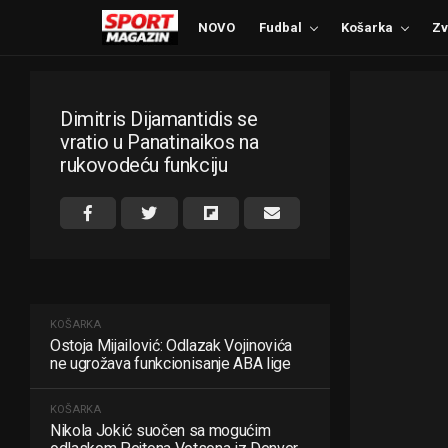
NOVO
Fudbal
Košarka
Zv
Dimitris Dijamantidis se
vratio u Panatinaikos na
rukovodeću funkciju
KOŠARKA
Ostoja Mijailović: Odlazak Vojinovića
ne ugrožava funkcionisanje ABA lige
KOŠARKA
Nikola Jokić suočen sa mogućim