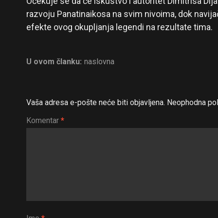
Očekuje se da će iskustvo i autoritet Dimitrisa Di
razvoju Panatinaikosa na svim nivoima, dok navija
efekte ovog okupljanja legendi na rezultate tima.
U ovom članku:
naslovna
Vaša adresa e-pošte neće biti objavljena.
Neophodna pol
Komentar
*