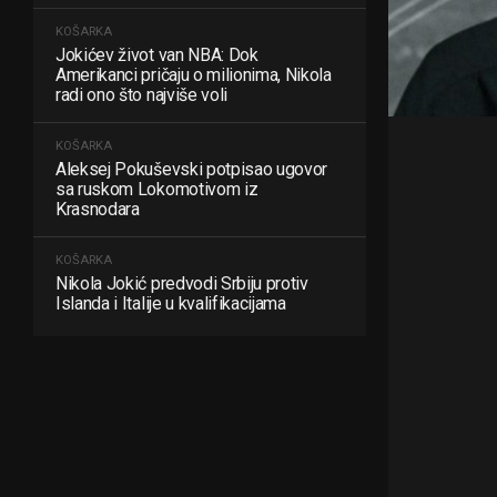
KOŠARKA
Jokićev život van NBA: Dok
Amerikanci pričaju o milionima, Nikola
radi ono što najviše voli
KOŠARKA
Aleksej Pokuševski potpisao ugovor
sa ruskom Lokomotivom iz
Krasnodara
KOŠARKA
Nikola Jokić predvodi Srbiju protiv
Islanda i Italije u kvalifikacijama