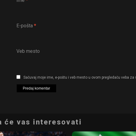
Ime
*
E-pošta
*
Veb mesto
Sačuvaj moje ime, e-poštu i veb mesto u ovom pregledaču veba za 
 će vas interesovati