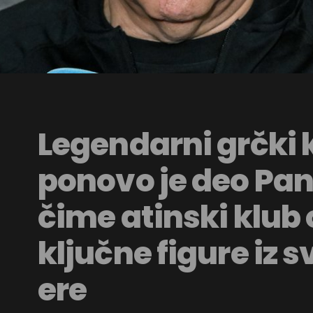
Legendarni grčki
ponovo je deo Pan
čime atinski klub
ključne figure iz s
ere