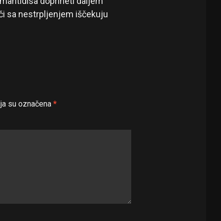
jamantidisa doprineti daljem
či sa nestrpljenjem iščekuju
ja su označena
*