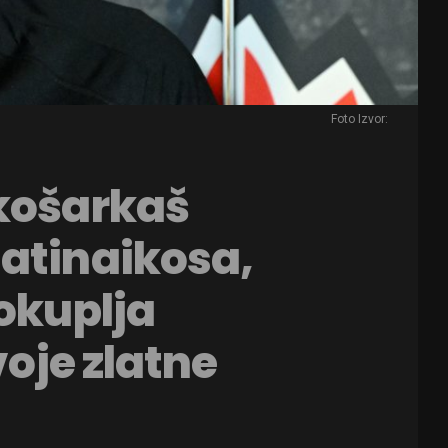
Foto Izvor:
 košarkaš
atinaikosa,
 okuplja
voje zlatne