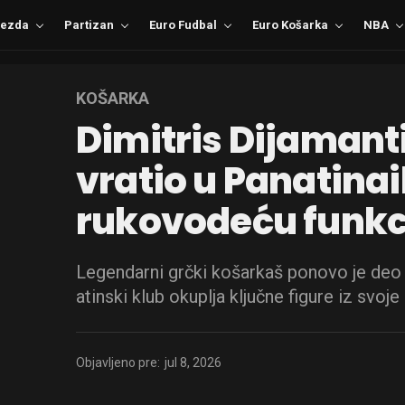
ezda
Partizan
Euro Fudbal
Euro Košarka
NBA
KOŠARKA
Dimitris Dijamanti
vratio u Panatina
rukovodeću funkc
Legendarni grčki košarkaš ponovo je deo
atinski klub okuplja ključne figure iz svoje
Objavljeno pre:
jul 8, 2026