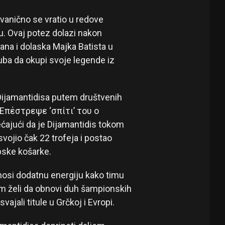
 zvanično se vratio u redove
u. Ovaj potez dolazi nakon
ana i dolaska Majka Batista u
luba da okupi svoje legende iz
 Dijamantidisa putem društvenih
 „Επέστρεψε ‘σπίτι’ του ο
ćajući da je Dijamantidis tokom
ojio čak 22 trofeja i postao
opske košarke.
nosi dodatnu energiju kako timu
om želi da obnovi duh šampionskih
jali titule u Grčkoj i Evropi.