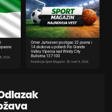
i
Omer Jurtseven postigao 22 poena i
 opasne
14 skokova u pobedi Rio Grande
Valley Vipersa nad Windy City
Bullsima 137:100
8, 2026
Redakcija Sport Magazin
mart 9, 2026
 Odlazak
rožava