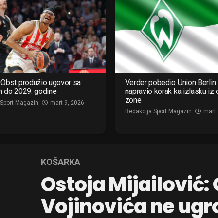
Obst produžio ugovor sa
Verder pobedio Union Berlin 
m do 2029. godine
napravio korak ka izlasku iz
zone
 Sport Magazin
mart 9, 2026
Redakcija Sport Magazin
mart 
KOŠARKA
Ostoja Mijailović:
Vojinovića ne ug