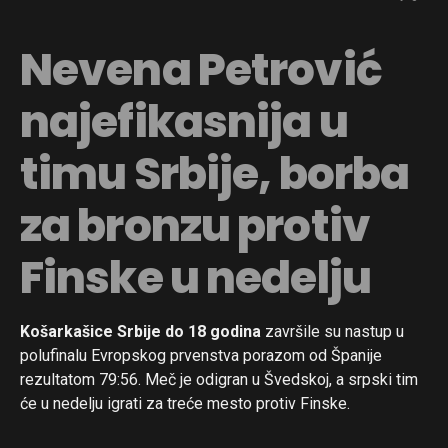
Nevena Petrović
najefikasnija u
timu Srbije, borba
za bronzu protiv
Finske u nedelju
Košarkašice Srbije do 18 godina
završile su nastup u
polufinalu Evropskog prvenstva porazom od Španije
rezultatom 79:56. Meč je odigran u Švedskoj, a srpski tim
će u nedelju igrati za treće mesto protiv Finske.