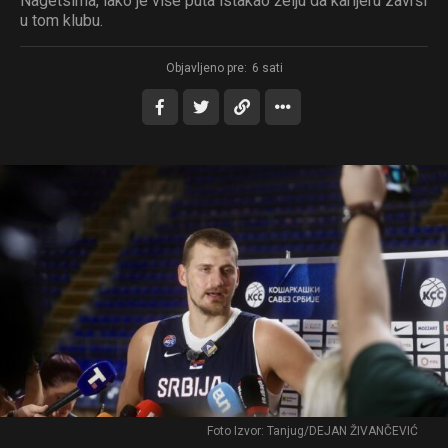
Nagetsima, iako je više puta istakao želju da karijeru završi
u tom klubu.
Objavljeno pre:
6 sati
Foto Izvor: Tanjug/DEJAN ŽIVANČEVIĆ