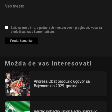
Veb mesto
Sačuvaj moje ime, e-poštu i veb mesto u ovom pregledaču veba za
sledeći put kada komentarišem.
Možda će vas interesovati
Andreas Obst produžio ugovor sa
Bajernom do 2029. godine
Verder pobedio Union Berlin i napravio