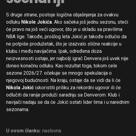
S druge strane, postoje logična objašnjenja za ovakvu
odluku
Nikole Jokića
. Ako sačeka još jednu sezonu, steći
će pravo na još veći ugovor, što je u skladu sa pravilima
NBA lige. Takođe, prošlog leta Jokić je takođe odlučio da
ne potpiše produžetak, što je izazvalo slične reakcije u
klubu i među navijačima. Ipak, određena doza
neizvesnosti ostaje, jer najbolji igrač Denvera još uvek nije
doneo konačnu odluku. Kao rezultat toga, tokom cele
sezone 2026/27. očekuje se mnogo spekulacija o
njegovoj budućnosti. Na kraju, ostaje da se vidi da li će
Nikola Jokić
iskoristiti priliku za rekordni ugovor ili će
odlučiti da ranije produži saradnju sa Denverom. Klub i
navijači nadaju se da će Jokić ostati lider tima i u narednim
sezonama.
U ovom članku:
naslovna