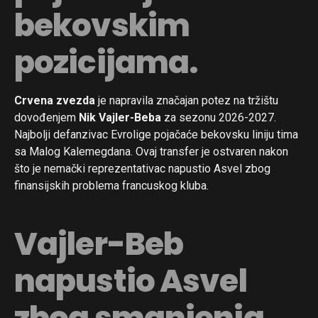
bekovskim
pozicijama.
Crvena zvezda
je napravila značajan potez na tržištu
dovođenjem
Nik Vajler-Beba
za sezonu 2026-2027.
Najbolji defanzivac Evrolige pojačaće bekovsku liniju tima
sa Malog Kalemegdana. Ovaj transfer je ostvaren nakon
što je nemački reprezentativac napustio Asvel zbog
finansijskih problema francuskog kluba.
Flipboard
Vajler-Beb
Reddit
Pinterest
napustio Asvel
Whatsapp
zbog smanjenja
Email