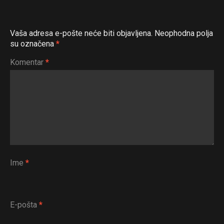
Vaša adresa e-pošte neće biti objavljena.
Neophodna polja
su označena
*
Komentar
*
Ime
*
E-pošta
*