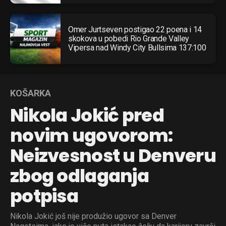
Omer Jurtseven postigao 22 poena i 14
skokova u pobedi Rio Grande Valley
Vipersa nad Windy City Bullsima 137:100
KOŠARKA
Nikola Jokić pred
novim ugovorom:
Neizvesnost u Denveru
zbog odlaganja
potpisa
Nikola Jokić još nije produžio ugovor sa Denver