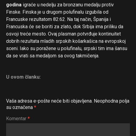
godina
igraće u nedelju za bronzanu medalju protiv
Finske. Finska je u drugom polufinalu izgubila od
Francuske rezultatom 82:62. Na taj način, Španija i
Francuska će se boriti za zlato, dok Srbija ima priliku da
osvoji treće mesto. Ovaj plasman potvrđuje kontinuitet
dobrih rezultata mladih srpskih košarkašica na evropskoj
sceni. Iako su poražene u polufinalu, srpski tim ima šansu
da se vrati sa medaljom sa ovog takmičenja.
U ovom članku:
Vaša adresa e-pošte neće biti objavljena.
Neophodna polja
su označena
*
Komentar
*