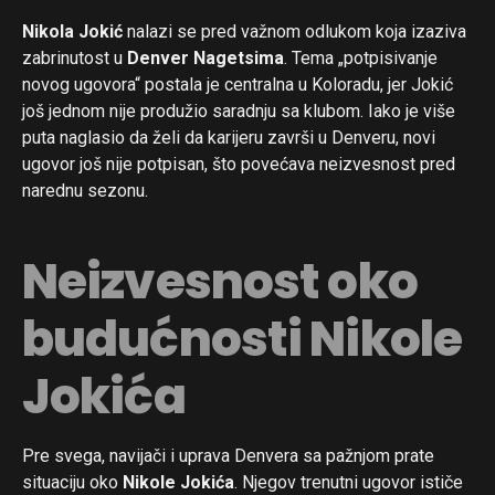
Nikola Jokić
nalazi se pred važnom odlukom koja izaziva
zabrinutost u
Denver Nagetsima
. Tema „potpisivanje
novog ugovora“ postala je centralna u Koloradu, jer Jokić
još jednom nije produžio saradnju sa klubom. Iako je više
puta naglasio da želi da karijeru završi u Denveru, novi
ugovor još nije potpisan, što povećava neizvesnost pred
narednu sezonu.
Neizvesnost oko
budućnosti Nikole
Jokića
Pre svega, navijači i uprava Denvera sa pažnjom prate
situaciju oko
Nikole Jokića
. Njegov trenutni ugovor ističe