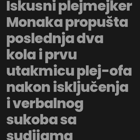
Iskusni plejmejker
Monaka propušta
poslednja dva
kola i prvu
utakmicu plej-ofa
nakon isključenja
i verbalnog
sukoba sa
sudijama
Flipboard