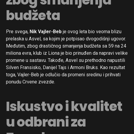
budžeta
Pre svega,
Nik Vajler-Beb
je ovog leta bio veoma blizu
prelaska u Asvel, sa kojim je potpisao dvogodišnji ugovor.
Međutim, zbog drastičnog smanjenja budžeta sa 59 na 24
miliona evra, klub iz Liona je bio prinuđen da napravi velike
promene u sastavu. Takođe, Asvel su prethodno napustili
Silven Fransisko, Danijel Tajs i Armoni Bruks. Kao rezultat
toga, Vajler-Beb je odlučio da promeni sredinu i prihvati
ponudu Crvene zvezde.
Iskustvo i kvalitet
u odbrani za