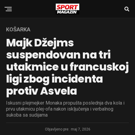
KOŠARKA
Majk Džejms
suspendovan na tri
utakmice u francuskoj
ligi zbog incidenta
protiv Asvela
Iskusni plejmejker Monaka propušta poslednja dva kola i
prvu utakmicu plej-ofa nakon isključenja i verbalnog
sukoba sa sudijama
Objavljeno pre:
maj 7, 2026