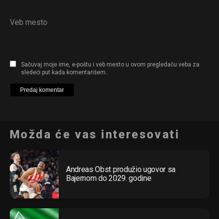
Veb mesto
Sačuvaj moje ime, e-poštu i veb mesto u ovom pregledaču veba za
sledeći put kada komentarišem.
Možda će vas interesovati
Andreas Obst produžio ugovor sa
Bajernom do 2029. godine