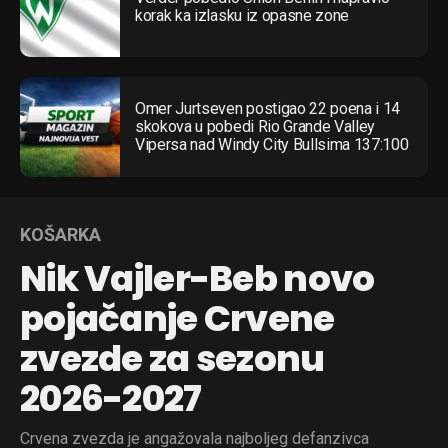
korak ka izlasku iz opasne zone
Omer Jurtseven postigao 22 poena i 14
skokova u pobedi Rio Grande Valley
Vipersa nad Windy City Bullsima 137:100
KOŠARKA
Nik Vajler-Beb novo
pojačanje Crvene
zvezde za sezonu
2026-2027
Crvena zvezda je angažovala najboljeg defanzivca