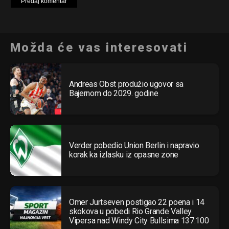
Možda će vas interesovati
Andreas Obst produžio ugovor sa
Bajernom do 2029. godine
Verder pobedio Union Berlin i napravio
korak ka izlasku iz opasne zone
Omer Jurtseven postigao 22 poena i 14
skokova u pobedi Rio Grande Valley
Vipersa nad Windy City Bullsima 137:100