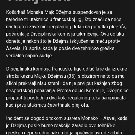
Reddit
Košarkaš Monaka Majk Džejms suspendovan je sa
Pinterest
naredne tri utakmice u francuskoj ligi, što znači da neće
Whatsapp
nastupiti u završnici regularnog dela i na početku plej-ofa,
Email
potvrdila je Disciplinska komisija takmičenja. Ova odluka
doneta je nakon što je Džejms isključen na meču protiv
Asvela 18. aprila, kada je posle dve tehničke greške
verbalno napao sudije.
Disciplinska komisija francuske lige odlučila je da izrekne
strožu kaznu Majku Džejmsu (35), s obzirom na to da mu
slični prekršaji nisu strani i da nije prvi put kažnjen zbog
nesportskog ponašanja. Prema odluci Komisije, Džejms će
propustiti poslednja dva kola regularnog toka šampionata,
kao i prvu utakmicu četvrtfinala plej-ofa.
Incident se dogodio tokom susreta Monako – Asvel, kada
je Džejms posle burne reakcije zaradio dve tehničke
greške i neposredno nakon toga upućivao uvrede arbitru.