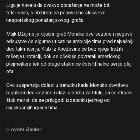
Liga je navela da ovakvo ponašanje ne može biti
tolerisano, s obzirom na ponovljene slučajeve
nesportskog ponašanja ovog igrača.
Majk Džejms je ključni igrač Monaka ove sezone i njegovo
odsustvo će sigurno uticati na ambicije tima pred najvažniji
deo takmičenja. Klub iz Kneževine će bez njega tražiti
rešenja u rotaciji, dok se očekuje povratak američkog
plejmejkera tek od druge utakmice četvrtfinalne serije plej-
ofa.
Ova suspenzija dolazi u trenutku kada Monako završava
regularni deo sezone i ulazi u borbu za titulu, pa će stručni
štab morati da se prilagodi izostanku jednog od
najiskusnijih igrača tima.
U ovom članku: