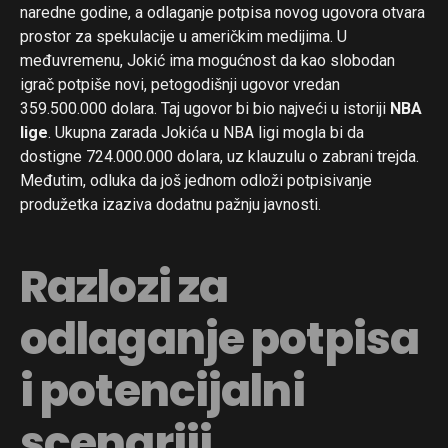
naredne godine, a odlaganje potpisa novog ugovora otvara
prostor za spekulacije u američkim medijima. U
međuvremenu, Jokić ima mogućnost da kao slobodan
igrač potpiše novi, petogodišnji ugovor vredan
359.500.000 dolara. Taj ugovor bi bio najveći u istoriji
NBA
lige
. Ukupna zarada Jokića u NBA ligi mogla bi da
dostigne 724.000.000 dolara, uz klauzulu o zabrani trejda.
Međutim, odluka da još jednom odloži potpisivanje
produžetka izaziva dodatnu pažnju javnosti.
Razlozi za
odlaganje potpisa
i potencijalni
scenariji