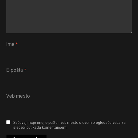
Ime
*
E-pošta
*
Veb mesto
Sačuvaj moje ime, e-poštu i veb mesto u ovom pregledaču veba za
sledeći put kada komentarišem.