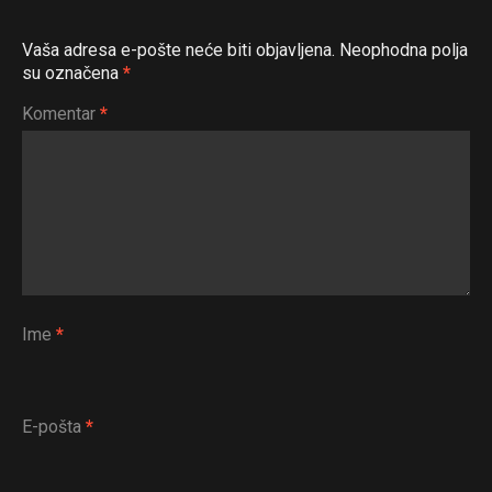
Vaša adresa e-pošte neće biti objavljena.
Neophodna polja
su označena
*
Komentar
*
Ime
*
E-pošta
*