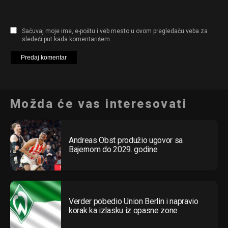
Sačuvaj moje ime, e-poštu i veb mesto u ovom pregledaču veba za
sledeći put kada komentarišem.
Možda će vas interesovati
Andreas Obst produžio ugovor sa
Bajernom do 2029. godine
Verder pobedio Union Berlin i napravio
korak ka izlasku iz opasne zone