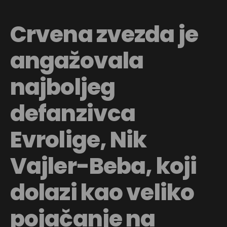
Crvena zvezda je
angažovala
najboljeg
defanzivca
Evrolige, Nik
Vajler-Beba, koji
dolazi kao veliko
pojačanje na