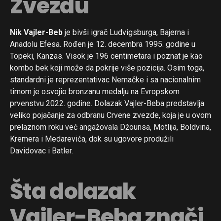
Zvezdu
Nik Vajler-Beb
je bivši igrač Ludvigsburga, Bajerna i
Anadolu Efesa. Rođen je 12. decembra 1995. godine u
Topeki, Kanzas. Visok je 196 centimetara i poznat je kao
kombo bek koji može da pokrije više pozicija. Osim toga,
standardni je reprezentativac Nemačke i sa nacionalnim
timom je osvojio bronzanu medalju na Evropskom
prvenstvu 2022. godine. Dolazak Vajler-Beba predstavlja
veliko pojačanje za odbranu Crvene zvezde, koja je u ovom
prelaznom roku već angažovala Džounsa, Motlija, Boldvina,
Kremera i Medarevića, dok su ugovore produžili
Davidovac i Batler.
Šta dolazak
Vajler-Beba znači