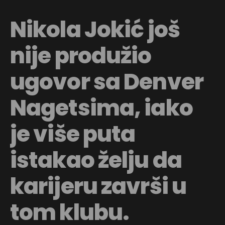
Nikola Jokić još
nije produžio
ugovor sa Denver
Nagetsima, iako
je više puta
istakao želju da
karijeru završi u
tom klubu.