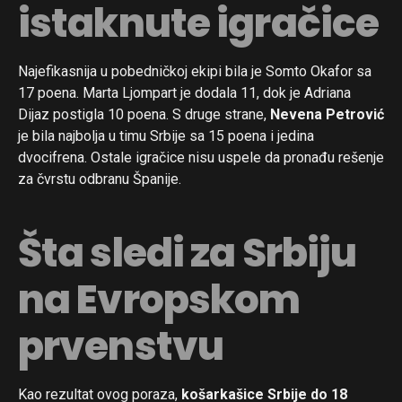
istaknute igračice
Najefikasnija u pobedničkoj ekipi bila je Somto Okafor sa
17 poena. Marta Ljompart je dodala 11, dok je Adriana
Dijaz postigla 10 poena. S druge strane,
Nevena Petrović
je bila najbolja u timu Srbije sa 15 poena i jedina
dvocifrena. Ostale igračice nisu uspele da pronađu rešenje
za čvrstu odbranu Španije.
Šta sledi za Srbiju
na Evropskom
prvenstvu
Kao rezultat ovog poraza,
košarkašice Srbije do 18