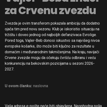
za Crvenu zvezdu
Zvezda je ovim transferom pokazala ambiciju da dodatno
ojača tim pred novu sezonu. Klub je iskoristio situaciju na
tržištu i doveo jednog od najboljih defanzivaca Evrolige.
Pored toga, Vajler-Beb donosi iskustvo sa najvišeg nivoa
evropske košarke, što može biti ključno za rezultate u
domaćim i međunarodnim takmičenjima. Na kraju, navijači
Crvene zvezde mogu da očekuju čvršću odbranu i veću
konkurenciju na bekovskim pozicijama u sezoni 2026-
2027.
U ovom članku:
naslovna
Vaša adresa e-pošte neće biti objavljena.
Neophodna polja