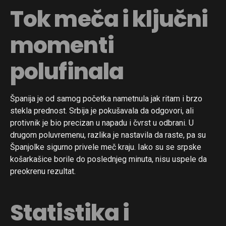
Tok meča i ključni
momenti
polufinala
Španija je od samog početka nametnula jak ritam i brzo
stekla prednost. Srbija je pokušavala da odgovori, ali
protivnik je bio precizan u napadu i čvrst u odbrani. U
drugom poluvremenu, razlika je nastavila da raste, pa su
Španjolke sigurno privele meč kraju. Iako su se srpske
košarkašice borile do poslednjeg minuta, nisu uspele da
preokrenu rezultat.
Statistika i