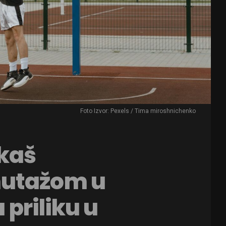
Foto Izvor: Pexels / Tima miroshnichenko
rkaš
nutažom u
 priliku u