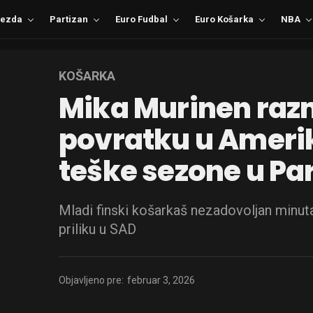
ezda
Partizan
Euro Fudbal
Euro Košarka
NBA
KOŠARKA
Mika Murinen razm
povratku u Ameri
teške sezone u Pa
Mladi finski košarkaš nezadovoljan minuta
priliku u SAD
Objavljeno pre:
februar 3, 2026