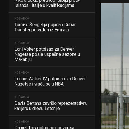
Nikola Jokić predvodi Srbiju protiv
Islanda i Italije u kvalifikacijama
KOŠARKA
Tornike Šengelija pojačao Dubai:
Transfer potvrđen iz Emirata
KOŠARKA
Loni Voker potpisao za Denver
Nagetse posle uspešne sezone u
Makabiju
KOŠARKA
Lonnie Walker IV potpisao za Denver
Nagetse i vraća se u NBA
KOŠARKA
Davis Bertans završio reprezentativnu
karijeru u dresu Letonije
KOŠARKA
Danijel Tajs potpisao ugovor sa