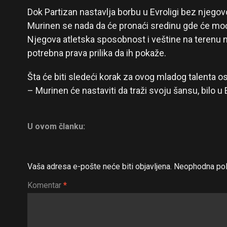
Dok Partizan nastavlja borbu u Evroligi bez njego
Murinen se nada da će pronaći sredinu gde će moći 
Njegova atletska sposobnost i veštine na terenu n
potrebna prava prilika da ih pokaže.
Šta će biti sledeći korak za ovog mladog talenta ost
– Murinen će nastaviti da traži svoju šansu, bilo u E
U ovom članku:
Vaša adresa e-pošte neće biti objavljena.
Neophodna pol
Komentar
*