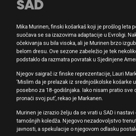
SAD
Mika Murinen, finski košarkaš koji je prošlog leta
suočava se sa izazovima adaptacije u Evroligi. Nak
očekivanja su bila visoka, ali je Murinen brzo izgub
belom dresu. Ove sezone zabeležio je tek nekoliko
podstaklo da razmatra povratak u Sjedinjene Amer
Njegov saigrač iz finske reprezentacije, Lauri Mar
‘Mislim da je prelazak iz srednjoškolske košarke u
posebno za 18-godišnjaka. Iako nisam pratio sve
pronaći svoj put’, rekao je Markanen.
Murinen je izrazio želju da se vrati u SAD i nasta
tamošnjih koledža. Njegovo nezadovoljstvo trenu
javnosti, a spekulacije o njegovom odlasku postal