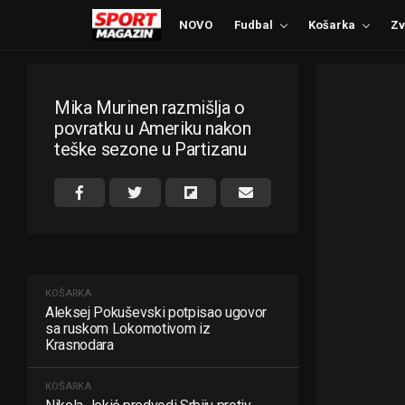
NOVO
Fudbal
Košarka
Zv
Mika Murinen razmišlja o
povratku u Ameriku nakon
teške sezone u Partizanu
KOŠARKA
Aleksej Pokuševski potpisao ugovor
sa ruskom Lokomotivom iz
Krasnodara
KOŠARKA