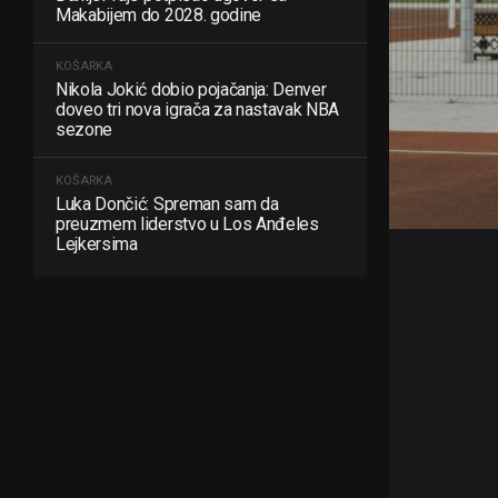
Makabijem do 2028. godine
KOŠARKA
Nikola Jokić dobio pojačanja: Denver
doveo tri nova igrača za nastavak NBA
sezone
KOŠARKA
Luka Dončić: Spreman sam da
preuzmem liderstvo u Los Anđeles
Lejkersima