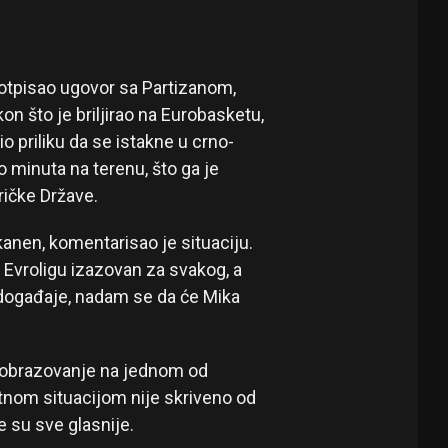
 potpisao ugovor sa Partizanom,
on što je briljirao na Eurobasketu,
io priliku da se istakne u crno-
 minuta na terenu, što ga je
ičke Države.
kanen, komentarisao je situaciju.
 Evroligu izazovan za svakog, a
 događaje, nadam se da će Mika
vi obrazovanje na jednom od
tnom situacijom nije skriveno od
e su sve glasnije.