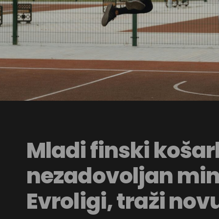
Mladi finski koša
nezadovoljan mi
Evroligi, traži novu