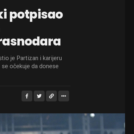
i potpisao
m
rasnodara
o je Partizan i karijeru
e se očekuje da donese