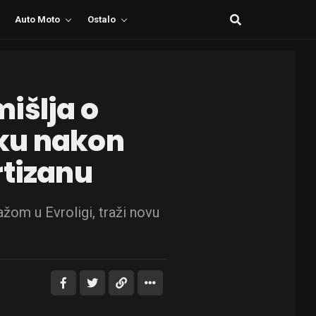
Auto Moto
Ostalo
išlja o
ku nakon
rtizanu
žom u Evroligi, traži novu