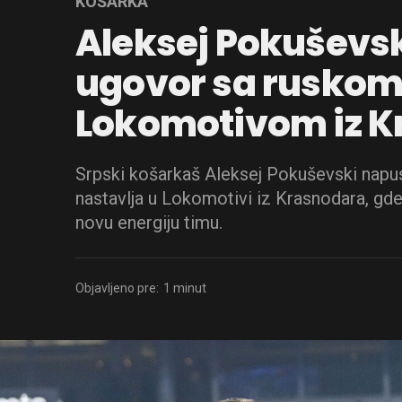
KOŠARKA
Aleksej Pokuševsk
ugovor sa rusko
Lokomotivom iz K
Srpski košarkaš Aleksej Pokuševski napusti
nastavlja u Lokomotivi iz Krasnodara, gd
novu energiju timu.
Objavljeno pre:
1 minut