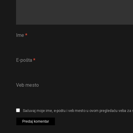
Ime
*
E-pošta
*
Veb mesto
Sačuvaj moje ime, e-poštu i veb mesto u ovom pregledaču veba za 