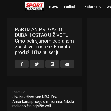
NOVO
Fudbal
Košarka
Zv
PARTIZAN PREGAZIO
DUBAI I OSTAO U ŽIVOTU:
Crno-beli sjajnom odbranom
zaustavili goste iz Emirata i
produžili finalnu seriju
KOŠARKA
Jokićev život van NBA: Dok
Amerikanci pričaju o milionima, Nikola
radi ono što najviše voli