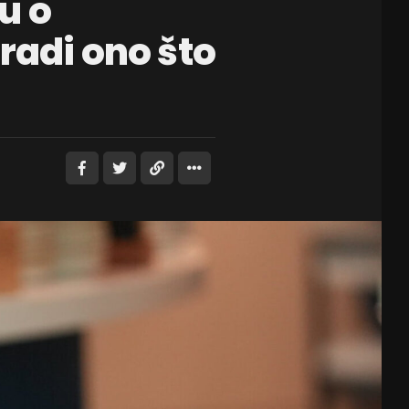
u o
radi ono što