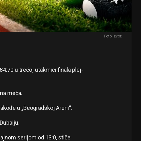
Foto Izvor:
4:70 u trećoj utakmici finala plej-
jena meča.
takođe u „Beogradskoj Areni“.
 Dubaiju.
ajnom serijom od 13:0, stiče