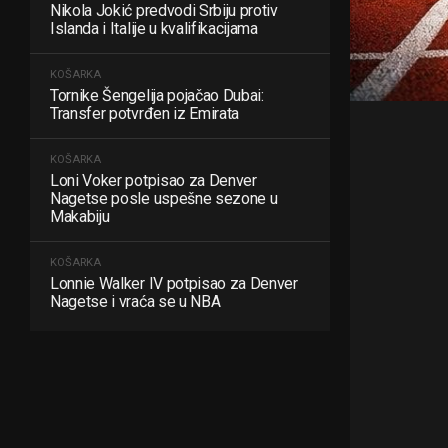
Nikola Jokić predvodi Srbiju protiv
Islanda i Italije u kvalifikacijama
KOŠARKA
Tornike Šengelija pojačao Dubai:
Transfer potvrđen iz Emirata
KOŠARKA
Loni Voker potpisao za Denver
Nagetse posle uspešne sezone u
Makabiju
KOŠARKA
Lonnie Walker IV potpisao za Denver
Nagetse i vraća se u NBA