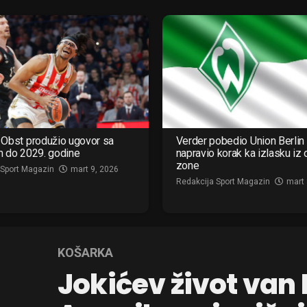
Obst produžio ugovor sa
Verder pobedio Union Berlin 
m do 2029. godine
napravio korak ka izlasku iz
zone
 Sport Magazin
mart 9, 2026
Redakcija Sport Magazin
mart 
KOŠARKA
Jokićev život van