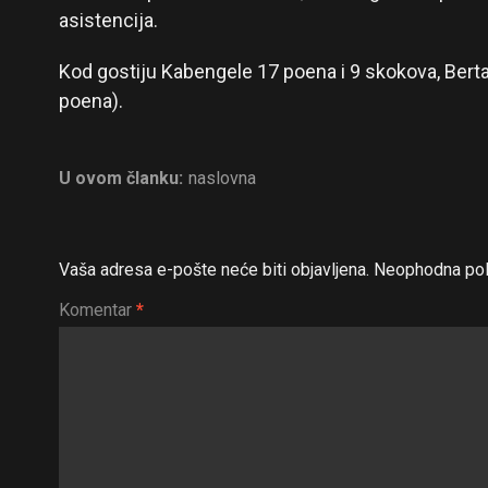
asistencija.
Kod gostiju Kabengele 17 poena i 9 skokova, Berta
poena).
U ovom članku:
naslovna
Vaša adresa e-pošte neće biti objavljena.
Neophodna pol
Komentar
*