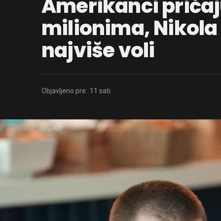
Amerikanci pričaj
milionima, Nikola 
najviše voli
Objavljeno pre:
11 sati