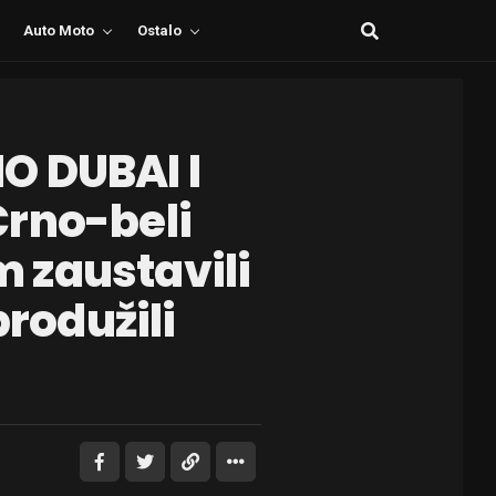
Auto Moto
Ostalo
O DUBAI I
Crno-beli
 zaustavili
produžili