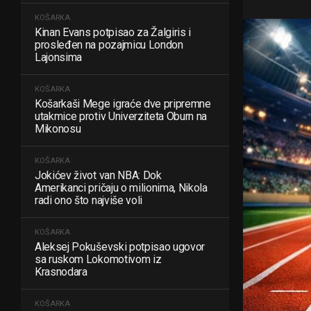
KOŠARKA
Kinan Evans potpisao za Žalgiris i
prosleđen na pozajmicu London
Lajonsima
KOŠARKA
Košarkaši Mege igraće dve pripremne
utakmice protiv Univerziteta Oburn na
Mikonosu
KOŠARKA
Jokićev život van NBA: Dok
Amerikanci pričaju o milionima, Nikola
radi ono što najviše voli
KOŠARKA
Aleksej Pokuševski potpisao ugovor
sa ruskom Lokomotivom iz
Krasnodara
KOŠARKA