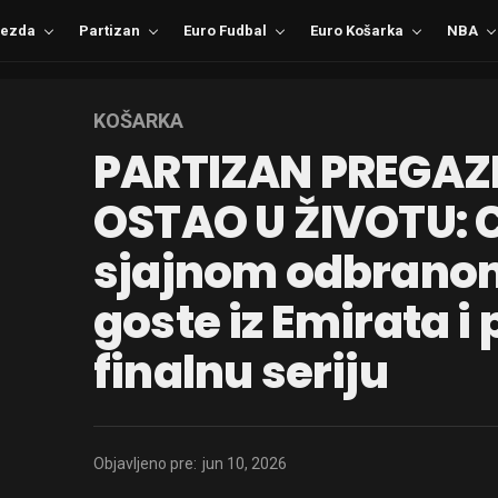
ezda
Partizan
Euro Fudbal
Euro Košarka
NBA
KOŠARKA
PARTIZAN PREGAZI
OSTAO U ŽIVOTU: 
sjajnom odbranom
goste iz Emirata i 
finalnu seriju
Objavljeno pre:
jun 10, 2026