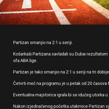
Partizan smanjio na 2:1 u seriji.
Košarkaši Partizana savladali su Dubai rezultatom 8
ofa ABA lige.
Partizan je tako smanjio na 2:1 u seriji na tri dobi
Četvrti meč na programu je u petak od 20 časova 
Eventualna majstorica igrala bi se idućeg utorka u
Nakon izjednačenog početka utakmice Partizan sj