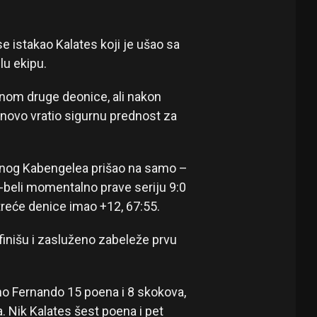
se istakao Kalates koji je ušao sa
lu ekipu.
inom druge deonice, ali nakon
onovo vratio sigurnu prednost za
enog Kabengelea prišao na samo –
o-beli momentalno prave seriju 9:0
 treće denice imao +12, 67:55.
 finišu i zasluženo zabeleže prvu
uno Fernando 15 poena i 8 skokova,
. Nik Kalates šest poena i pet