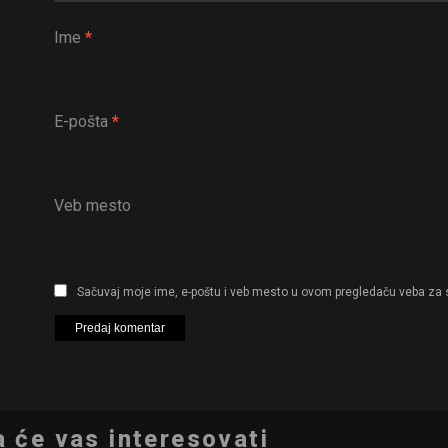
Ime
*
E-pošta
*
Veb mesto
Sačuvaj moje ime, e-poštu i veb mesto u ovom pregledaču veba za 
 će vas interesovati