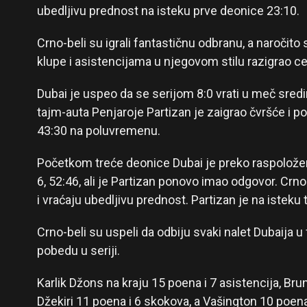
ubedljivu prednost na isteku prve deonice 23:10.
Crno-beli su igrali fantastičnu odbranu, a naročito 
klupe i asistencijama u njegovom stilu razigrao ce
Dubai je uspeo da se serijom 8:0 vrati u meč sred
tajm-auta Penjaroje Partizan je zaigrao čvršće i p
43:30 na poluvremenu.
Početkom treće deonice Dubai je preko raspolož
6, 52:46, ali je Partizan ponovo imao odgovor. Crn
i vraćaju ubedljivu prednost. Partizan je na isteku
Crno-beli su uspeli da odbiju svaki nalet Dubaija u
pobedu u seriji.
Karlik Džons na kraju 15 poena i 7 asistencija, Br
Džekiri 11 poena i 6 skokova, a Vašington 10 poena