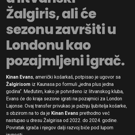
Žalgiris, ali će
sezonu završiti u
Londonu kao
pozajmljeni igrač.
Kinan Evans
, američki košarkaš, potpisao je ugovor sa
Žalgirisom
iz Kaunasa po formuli „jedna plus jedna
godina“. Međutim, kako je potvrđeno iz litvanskog kluba,
Evans će do kraja sezone igrati na pozajmici za London
Lajonse. Ovaj transfer privukao je pažnju ljubitelja košarke,
s obzirom na to da je
Kinan Evans
prethodno već
nastupao u dresu Žalgirisa od 2022. do 2024. godine.
Povratak igrača i njegov dalji razvoj biće pod lupom
javnosti.