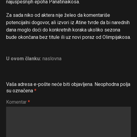
najuspešnijih epoha Panatinaikosa.
Za sada niko od aktera nije želeo da komentariše
potencijalni dogovor, ali izvori iz Atine tvrde da bi narednih
dana moglo doći do konkretnih koraka ukoliko sezona
bude okončana bez titule ili uz novi poraz od Olimpijakosa.
U ovom članku:
naslovna
Vaša adresa e-pošte neće biti objavljena.
Neophodna polja
su označena
*
Komentar
*