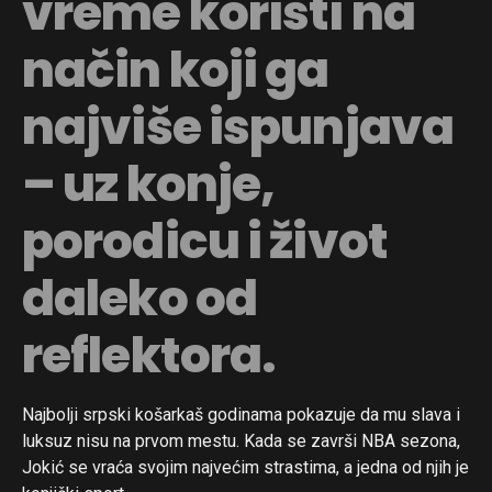
vreme koristi na
način koji ga
najviše ispunjava
– uz konje,
Flipboard
Reddit
porodicu i život
Pinterest
daleko od
Whatsapp
Email
reflektora.
Najbolji srpski košarkaš godinama pokazuje da mu slava i
luksuz nisu na prvom mestu. Kada se završi NBA sezona,
Jokić se vraća svojim najvećim strastima, a jedna od njih je