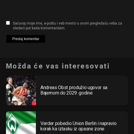
Sačuvaj moje ime, e-poštu i veb mesto u ovom pregledaču veba za
sledeći put kada komentarišem.
Možda će vas interesovati
Andreas Obst produžio ugovor sa
Bajernom do 2029. godine
Verder pobedio Union Berlin i napravio
korak ka izlasku iz opasne zone