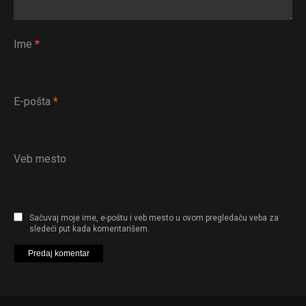
Ime
*
E-pošta
*
Veb mesto
Sačuvaj moje ime, e-poštu i veb mesto u ovom pregledaču veba za
sledeći put kada komentarišem.