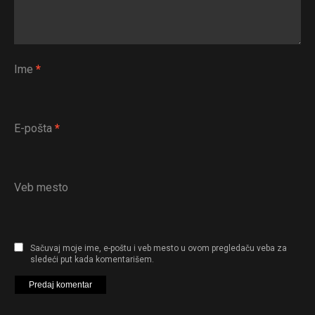
Ime
*
E-pošta
*
Veb mesto
Sačuvaj moje ime, e-poštu i veb mesto u ovom pregledaču veba za
sledeći put kada komentarišem.