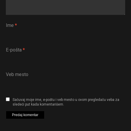
Ime
*
E-pošta
*
Veb mesto
Sačuvaj moje ime, e-poštu i veb mesto u ovom pregledaču veba za
sledeći put kada komentarišem.