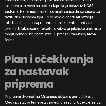
Mega će tokom vikenda pokušati da stekne dodatno
iskustvo u mečevima protiv ekipe koja dolazi iz NCAA
sistema. Na taj način, igrači će imati šansu da se suoče sa
različitim stilovima igre. To bi moglo doprineti razvoju
mladih talenata i unapređenju timske hemije pred start
zvaničnih takmičenja. Takođe, ovakve prijateljske utakmice
mogu pomoći stručnom štabu u proceni trenutnog nivoa
forme.
Plan i očekivanja
za nastavak
priprema
Pripremni dvomeč na Mikonosu dolazi u periodu kada
Mega postavlja temelje za narednu sezonu. Očekuje se da