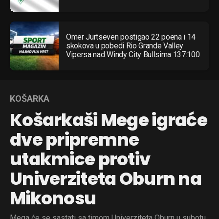
Omer Jurtseven postigao 22 poena i 14
skokova u pobedi Rio Grande Valley
Vipersa nad Windy City Bullsima 137:100
KOŠARKA
Košarkaši Mege igraće
dve pripremne
utakmice protiv
Univerziteta Oburn na
Mikonosu
Mega će se sastati sa timom Univerziteta Oburn u subotu