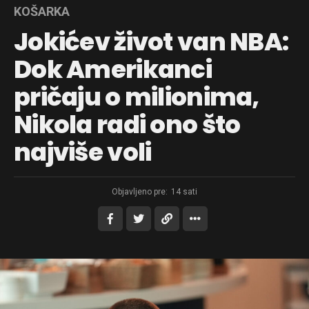
KOŠARKA
Jokićev život van NBA:
Dok Amerikanci
pričaju o milionima,
Nikola radi ono što
najviše voli
Objavljeno pre:
14 sati