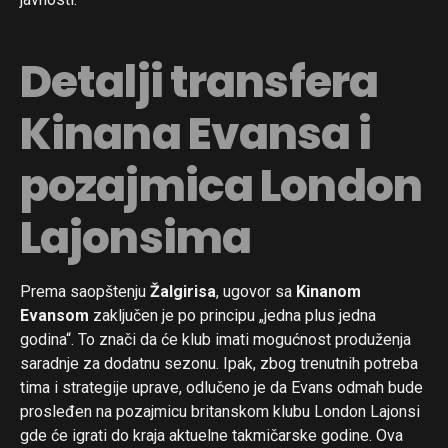
Detalji transfera
Kinana Evansa i
pozajmica London
Lajonsima
Prema saopštenju
Žalgirisa
, ugovor sa
Kinanom
Evansom
zaključen je po principu „jedna plus jedna
godina“. To znači da će klub imati mogućnost produženja
saradnje za dodatnu sezonu. Ipak, zbog trenutnih potreba
tima i strategije uprave, odlučeno je da Evans odmah bude
prosleđen na pozajmicu britanskom klubu London Lajonsi
gde će igrati do kraja aktuelne takmičarske godine. Ova