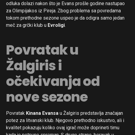
odluka dolazi nakon što je Evans prošle godine nastupao
za Olimpijakos iz Pireja. Zbog problema sa povredama
tokom prethodne sezone uspeo je da odigra samo jedan
meč za grčki klub u
Evroligi
.
Povratak u
Žalgiris i
očekivanja od
nove sezone
Povratak
Kinana Evansa
u Žalgiris predstavlja značajan
potez za litvanski klub. Njegovo prethodno iskustvo, ali i
kvalitet pokazuju koliko ovaj igrač može doprineti timu
kada je potpuno spreman. S druge strane, boravak u