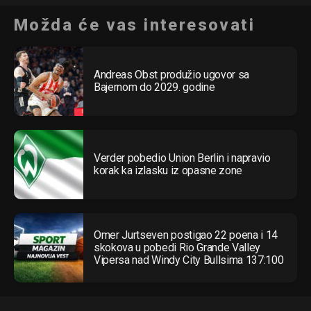
Možda će vas interesovati
Andreas Obst produžio ugovor sa
Bajernom do 2029. godine
Verder pobedio Union Berlin i napravio
korak ka izlasku iz opasne zone
Omer Jurtseven postigao 22 poena i 14
skokova u pobedi Rio Grande Valley
Vipersa nad Windy City Bullsima 137:100