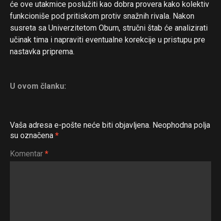
će ove utakmice poslužiti kao dobra provera kako kolektiv
funkcioniše pod pritiskom protiv snažnih rivala. Nakon
susreta sa Univerzitetom Oburn, stručni štab će analizirati
učinak tima i napraviti eventualne korekcije u pristupu pre
nastavka priprema.
U ovom članku:
Vaša adresa e-pošte neće biti objavljena.
Neophodna polja
su označena
*
Komentar
*