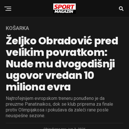
KOŠARKA
Željko Obradović pred
velikim povratkom:
Nude mu dvogodišnji
ugovor vredan 10
miliona evra
Najtrofejnijem evropskom treneru ponuđeno je da
preuzme Panatinaikos, dok se klub priprema za finale
protiv Olimpijakosa i pokušava da zaleči rane posle
neuspešne sezone.