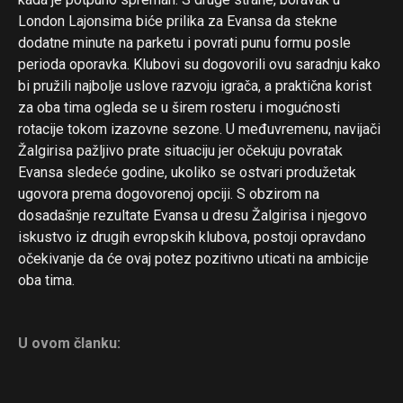
London Lajonsima biće prilika za Evansa da stekne
dodatne minute na parketu i povrati punu formu posle
perioda oporavka. Klubovi su dogovorili ovu saradnju kako
bi pružili najbolje uslove razvoju igrača, a praktična korist
za oba tima ogleda se u širem rosteru i mogućnosti
rotacije tokom izazovne sezone. U međuvremenu, navijači
Žalgirisa pažljivo prate situaciju jer očekuju povratak
Evansa sledeće godine, ukoliko se ostvari produžetak
ugovora prema dogovorenoj opciji. S obzirom na
dosadašnje rezultate Evansa u dresu Žalgirisa i njegovo
iskustvo iz drugih evropskih klubova, postoji opravdano
očekivanje da će ovaj potez pozitivno uticati na ambicije
oba tima.
U ovom članku: