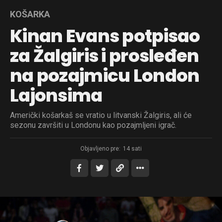
KOŠARKA
Kinan Evans potpisao
za Žalgiris i prosleđen
na pozajmicu London
Lajonsima
Američki košarkaš se vratio u litvanski Žalgiris, ali će
sezonu završiti u Londonu kao pozajmljeni igrač.
Objavljeno pre:
14 sati