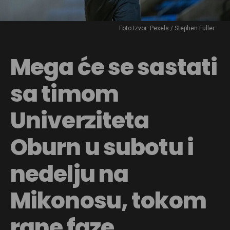
Foto Izvor: Pexels / Stephen Fuller
Mega će se sastati
sa timom
Univerziteta
Oburn u subotu i
nedelju na
Mikonosu, tokom
rane faze