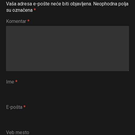
Vaša adresa e-pošte neće biti objavljena.
Neophodna polja
su označena
*
Komentar
*
Ime
*
E-pošta
*
Veb mesto