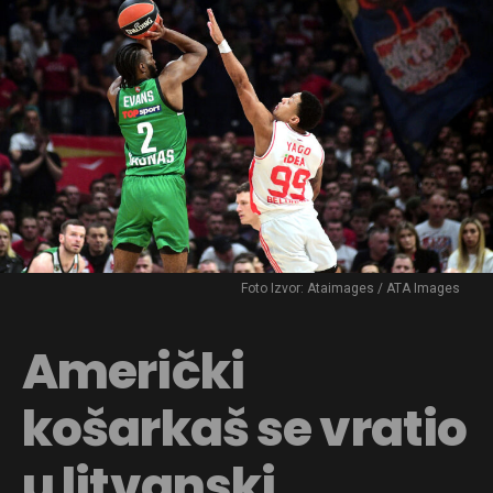
Foto Izvor: Ataimages / ATA Images
Američki
košarkaš se vratio
u litvanski