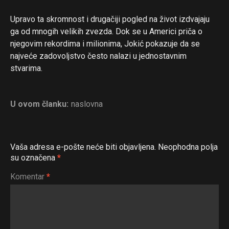
Upravo ta skromnost i drugačiji pogled na život izdvajaju
ga od mnogih velikih zvezda. Dok se u Americi priča o
njegovim rekordima i milionima, Jokić pokazuje da se
najveće zadovoljstvo često nalazi u jednostavnim
stvarima.
U ovom članku:
naslovna
Vaša adresa e-pošte neće biti objavljena.
Neophodna polja
su označena
*
Komentar
*