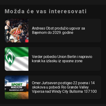
Možda će vas interesovati
Andreas Obst produžio ugovor sa
Bajernom do 2029. godine
Verder pobedio Union Berlin i napravio
korak ka izlasku iz opasne zone
Omer Jurtseven postigao 22 poena i 14
skokova u pobedi Rio Grande Valley
Vipersa nad Windy City Bullsima 137:100