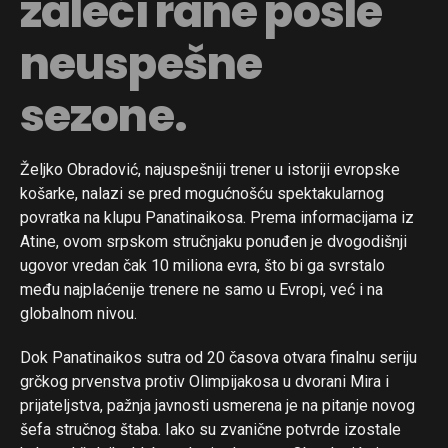
zaleči rane posle
Reddit
Pinterest
neuspešne
Whatsapp
sezone.
Email
Željko Obradović, najuspešniji trener u istoriji evropske
košarke, nalazi se pred mogućnošću spektakularnog
povratka na klupu Panatinaikosa. Prema informacijama iz
Atine, ovom srpskom stručnjaku ponuđen je dvogodišnji
ugovor vredan čak 10 miliona evra, što bi ga svrstalo
među najplaćenije trenere ne samo u Evropi, već i na
globalnom nivou.
Dok Panatinaikos sutra od 20 časova otvara finalnu seriju
grčkog prvenstva protiv Olimpijakosa u dvorani Mira i
prijateljstva, pažnja javnosti usmerena je na pitanje novog
šefa stručnog štaba. Iako su zvanične potvrde izostale