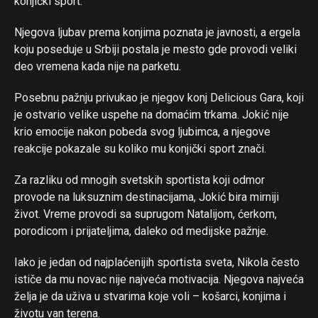
konjički sport.
Njegova ljubav prema konjima poznata je javnosti, a ergela
koju poseduje u Srbiji postala je mesto gde provodi veliki
deo vremena kada nije na parketu.
Posebnu pažnju privukao je njegov konj Delicious Gara, koji
je ostvario velike uspehe na domaćim trkama. Jokić nije
krio emocije nakon pobeda svog ljubimca, a njegove
reakcije pokazale su koliko mu konjički sport znači.
Za razliku od mnogih svetskih sportista koji odmor
provode na luksuznim destinacijama, Jokić bira mirniji
život. Vreme provodi sa suprugom Natalijom, ćerkom,
porodicom i prijateljima, daleko od medijske pažnje.
Iako je jedan od najplaćenijih sportista sveta, Nikola često
ističe da mu novac nije najveća motivacija. Njegova najveća
želja je da uživa u stvarima koje voli – košarci, konjima i
životu van terena.