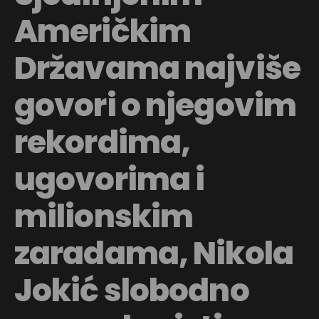
Američkim
Državama najviše
govori o njegovim
rekordima,
ugovorima i
milionskim
zaradama,
Nikola
Jokić
slobodno