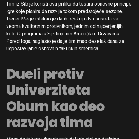
Tim iz Srbije koristi ovu priliku da testira osnovne principe
igre koje planira da razvija tokom predstojeće sezone.
Trener Mege istakao je da ih očekuju dva susreta sa
veoma kvalitetnim protivnikom, jednim od najcenjenijih
koledž programa u Sjedinjenim Američkim Državama.
Pored toga, naglasio je da je tim imao desetak dana za
uspostavljanje osnovnih taktičkih smernica.
Dueli protiv
Univerziteta
Oburn kao deo
razvoja tima