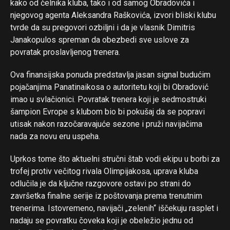
kako od čelnika kluba, tako i od samog Obradovića i
njegovog agenta Aleksandra Raškovića, izvori bliski klubu
tvrde da su pregovori ozbiljni i da je vlasnik Dimitris
Janakopulos spreman da obezbedi sve uslove za
povratak proslavljenog trenera.
Ova finansijska ponuda predstavlja jasan signal budućim
pojačanjima Panatinaikosa o autoritetu koji bi Obradović
imao u svlačionici. Povratak trenera koji je sedmostruki
šampion Evrope s klubom bio bi pokušaj da se popravi
utisak nakon razočaravajuće sezone i pruži navijačima
nada za novu eru uspeha.
Uprkos tome što aktuelni stručni štab vodi ekipu u borbi za
trofej protiv večitog rivala Olimpijakosa, uprava kluba
odlučila je da ključne razgovore ostavi po strani do
završetka finalne serije iz poštovanja prema trenutnim
trenerima. Istovremeno, navijači „zelenih“ iščekuju rasplet i
nadaju se povratku čoveka koji je obeležio jednu od