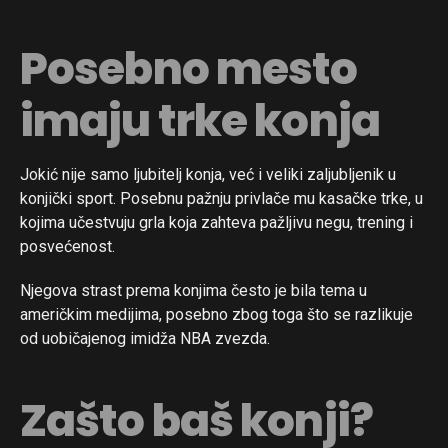
Posebno mesto
imaju trke konja
Jokić nije samo ljubitelj konja, već i veliki zaljubljenik u
konjički sport. Posebnu pažnju privlače mu kasačke trke, u
kojima učestvuju grla koja zahteva pažljivu negu, trening i
posvećenost.
Njegova strast prema konjima često je bila tema u
američkim medijima, posebno zbog toga što se razlikuje
od uobičajenog imidža NBA zvezda.
Zašto baš konji?