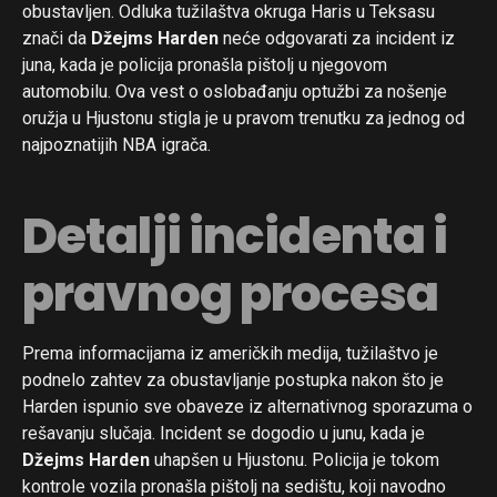
obustavljen. Odluka tužilaštva okruga Haris u Teksasu
znači da
Džejms Harden
neće odgovarati za incident iz
juna, kada je policija pronašla pištolj u njegovom
automobilu. Ova vest o oslobađanju optužbi za nošenje
oružja u Hjustonu stigla je u pravom trenutku za jednog od
najpoznatijih NBA igrača.
Detalji incidenta i
pravnog procesa
Prema informacijama iz američkih medija, tužilaštvo je
podnelo zahtev za obustavljanje postupka nakon što je
Harden ispunio sve obaveze iz alternativnog sporazuma o
rešavanju slučaja. Incident se dogodio u junu, kada je
Džejms Harden
uhapšen u Hjustonu. Policija je tokom
kontrole vozila pronašla pištolj na sedištu, koji navodno