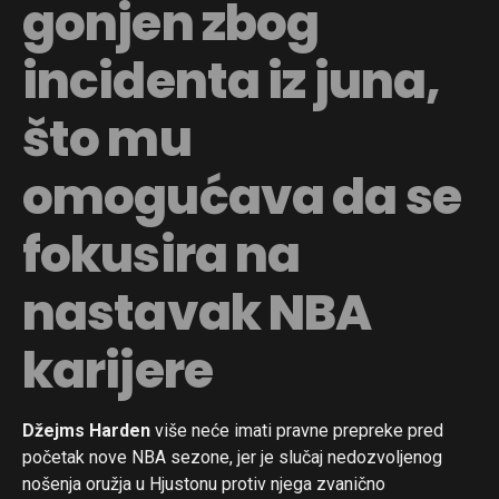
gonjen zbog
incidenta iz juna,
što mu
omogućava da se
fokusira na
nastavak NBA
karijere
Džejms Harden
više neće imati pravne prepreke pred
početak nove NBA sezone, jer je slučaj nedozvoljenog
nošenja oružja u Hjustonu protiv njega zvanično