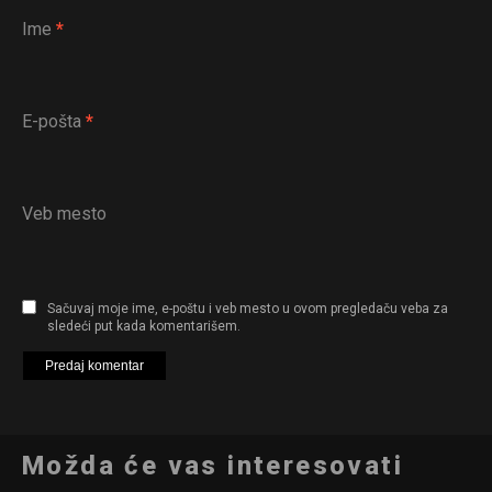
Ime
*
E-pošta
*
Veb mesto
Sačuvaj moje ime, e-poštu i veb mesto u ovom pregledaču veba za
sledeći put kada komentarišem.
Možda će vas interesovati