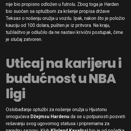
nije bio propisno odložen u futrolu. Zbog toga je Harden
bio suočen sa optužbom za kršenje propisa države
Teksas o nošenju oružja u vozilu. Ipak, nakon što je položio
kauciju od 100 dolara, pušten je iz pritvora. Na kraju,
tužilaštvo je odlučilo da ne nastavi krivični postupak, čime
je slučaj zatvoren.
Uticaj na karijeru i
budućnost u NBA
ligi
Oslobađanje optužbi za nošenje oružja u Hjustonu
omogućava
Džejmsu Hardenu
da se u potpunosti posveti
rešavanju svog ugovornog statusa i pripremama za
narednu sezonu. Klub
Klivlend Kavalirsi
bio je od početka