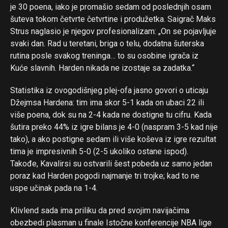
je 30 poena, iako je promašio sedam od poslednjih osam
Flipboard
šuteva tokom četvrte četvrtine i produžetka. Saigrač Maks
Reddit
Strus naglasio je njegov profesionalizam: „On se pojavljuje
Pinterest
svaki dan. Rad u teretani, briga o telu, dodatna šuterska
rutina posle svakog treninga… to su osobine igrača iz
Whatsapp
Kuće slavnih. Harden nikada ne izostaje sa zadatka.“
Email
Statistika iz ovogodišnjeg plej-ofa jasno govori o uticaju
Džejmsa Hardena: tim ima skor 5-1 kada on ubaci 22 ili
više poena, dok su na 2-4 kada ne dostigne tu cifru. Kada
šutira preko 44% iz igre bilans je 4-0 (naspram 3-5 kad nije
tako), a ako postigne sedam ili više koševa iz igre rezultat
tima je impresivnih 5-0 (2-5 ukoliko ostane ispod).
Takođe, Kavalirsi su ostvarili šest pobeda uz samo jedan
poraz kad Harden pogodi najmanje tri trojke; kad to ne
uspe učinak pada na 1-4.
Klivlend sada ima priliku da pred svojim navijačima
obezbedi plasman u finale Istočne konferencije NBA lige