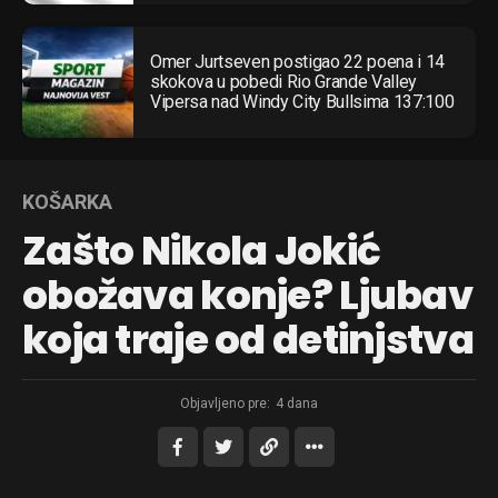
Omer Jurtseven postigao 22 poena i 14
skokova u pobedi Rio Grande Valley
Vipersa nad Windy City Bullsima 137:100
KOŠARKA
Zašto Nikola Jokić
obožava konje? Ljubav
koja traje od detinjstva
Objavljeno pre:
4 dana