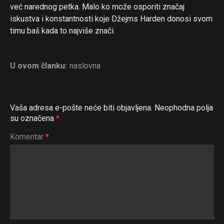
već narednog petka. Malo ko može osporiti značaj
iskustva i konstantnosti koje Džejms Harden donosi svom
timu baš kada to najviše znači.
U ovom članku:
naslovna
Vaša adresa e-pošte neće biti objavljena.
Neophodna polja
su označena
*
Komentar
*