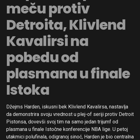
meču protiv
Detroita, Klivlend
Kavalirsi na
pobedu od
plasmana u finale
Istoka
Džejms Harden, iskusni bek Klivlend Kavalirsa, nastavlja
da demonstrira svoju vrednost u plej-of seriji protiv Detroit
Pistonsa, dovevši svoj tim na samo jedan trijumf od
plasmana u finale Istočne konferencije NBA lige. U petoj
utakmici polufinala, odigranoj sinoć, Harden je bio centralna