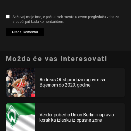
Sačuvaj moje ime, e-poštu i veb mesto u ovom pregledaču veba za
sledeći put kada komentarišem.
Možda će vas interesovati
Andreas Obst produžio ugovor sa
Bajernom do 2029. godine
Verder pobedio Union Berlin i napravio
korak ka izlasku iz opasne zone