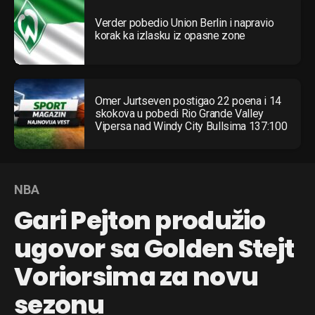
Verder pobedio Union Berlin i napravio
korak ka izlasku iz opasne zone
Omer Jurtseven postigao 22 poena i 14
skokova u pobedi Rio Grande Valley
Vipersa nad Windy City Bullsima 137:100
NBA
Gari Pejton produžio
ugovor sa Golden Stejt
Voriorsima za novu
sezonu