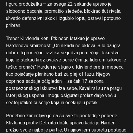
figura produžetka – za svega 22 sekunde upisao je
slobodno bacanje, promašio sledeće, blokirao šut rivala,
uhvatio defanzivni skok i izgubio loptu, ostavši potpuno
pribran.
Trener Klivlenda Keni Etkinson istakao je upravo
Hardenovu smirenost: „On nikada ne okleva. Bilo da igra
dobro ili prosečno, razlika se jedva primećuje. Iskustvo
koje je stekao kroz ovakve serije čini ga liderom kakvog je
teško pronaći.“ Harden je stigao u Klivlend pre tri meseca
kao pojačanje planirano baš za plej-of fazu. Njegov
doprinos sada je očigledan – sa čak 17 sezona
postsezonskog iskustva iza sebe, Kavalirsi su na pragu
istorijskog uspeha i mogu osigurati prolaz dalje već u
šestoj utakmici serije koja ih očekuje u petak.
Posebno zanimljivo je da su sve tri poslednje pobede
Klivlenda protiv Detroita došle upravo kada je Harden
pružio svoje najbolje partije. U najnovijem susretu postigao