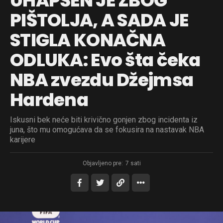
UHAPŠEN JE ZBOG
PIŠTOLJA, A SADA JE
STIGLA KONAČNA
ODLUKA: Evo šta čeka
NBA zvezdu Džejmsa
Hardena
Iskusni bek neće biti krivično gonjen zbog incidenta iz
juna, što mu omogućava da se fokusira na nastavak NBA
karijere
Objavljeno pre:
7 sati