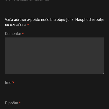
Vaša adresa e-pošte neće biti objavljena.
Neophodna polja
su označena
*
Komentar
*
Ime
*
E-pošta
*