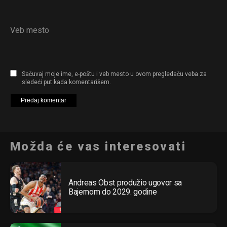
Veb mesto
Sačuvaj moje ime, e-poštu i veb mesto u ovom pregledaču veba za
sledeći put kada komentarišem.
Možda će vas interesovati
Andreas Obst produžio ugovor sa
Bajernom do 2029. godine