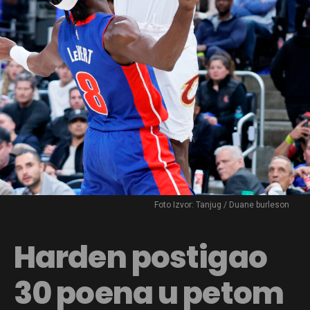
Foto Izvor: Tanjug / Duane burleson
Harden postigao
30 poena u petom