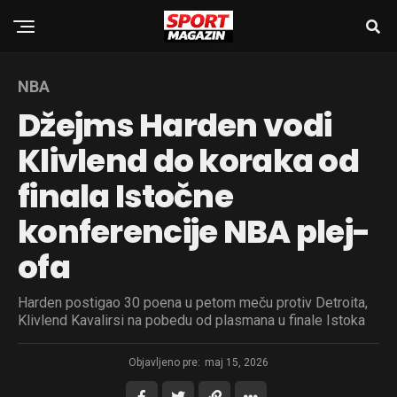
NBA
Džejms Harden vodi
Klivlend do koraka od
finala Istočne
konferencije NBA plej-
ofa
Harden postigao 30 poena u petom meču protiv Detroita,
Klivlend Kavalirsi na pobedu od plasmana u finale Istoka
Objavljeno pre:
maj 15, 2026