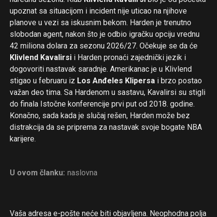
upoznat sa situacijom i incident nije uticao na njihove
planove u vezi sa iskusnim bekom. Harden je trenutno
slobodan agent, nakon što je odbio igračku opciju vrednu
42 miliona dolara za sezonu 2026/27. Očekuje se da će
Klivlend Kavalirsi
i Harden pronaći zajednički jezik i
dogovoriti nastavak saradnje. Amerikanac je u Klivlend
stigao u februaru iz
Los Anđeles Klipersa
i brzo postao
važan deo tima. Sa Hardenom u sastavu, Kavalirsi su stigli
do finala Istočne konferencije prvi put od 2018. godine.
Konačno, sada kada je slučaj rešen, Harden može bez
distrakcija da se priprema za nastavak svoje bogate NBA
karijere.
U ovom članku:
naslovna
Vaša adresa e-pošte neće biti objavljena.
Neophodna polja