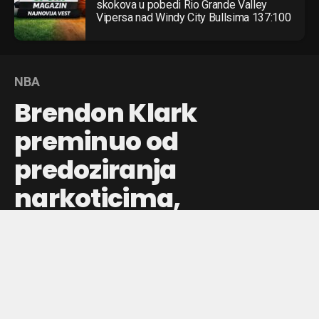
skokova u pobedi Rio Grande Valley
Vipersa nad Windy City Bullsima 137:100
NBA
Brendon Klark
preminuo od
predoziranja
narkoticima,
objavljeni detalji
istrage
Košarkaš Memfis Grizlisa Brendon Klark pronađen je
mrtav početkom maja, a sudski veštaci iz Los Anđelesa
potvrdili su uzrok smrti.