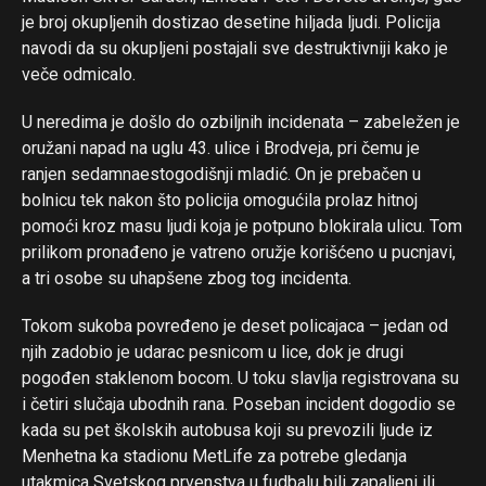
je broj okupljenih dostizao desetine hiljada ljudi. Policija
navodi da su okupljeni postajali sve destruktivniji kako je
veče odmicalo.
U neredima je došlo do ozbiljnih incidenata – zabeležen je
oružani napad na uglu 43. ulice i Brodveja, pri čemu je
ranjen sedamnaestogodišnji mladić. On je prebačen u
bolnicu tek nakon što policija omogućila prolaz hitnoj
pomoći kroz masu ljudi koja je potpuno blokirala ulicu. Tom
prilikom pronađeno je vatreno oružje korišćeno u pucnjavi,
a tri osobe su uhapšene zbog tog incidenta.
Tokom sukoba povređeno je deset policajaca – jedan od
njih zadobio je udarac pesnicom u lice, dok je drugi
pogođen staklenom bocom. U toku slavlja registrovana su
i četiri slučaja ubodnih rana. Poseban incident dogodio se
kada su pet školskih autobusa koji su prevozili ljude iz
Menhetna ka stadionu MetLife za potrebe gledanja
utakmica Svetskog prvenstva u fudbalu bili zapaljeni ili