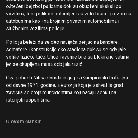
oštećeni bejzbol palicama dok su okupljeni skakali po
vozilima; tom prilikom polomljeni su vetrobrani i prozori na
autobusima kao i na brojnim privatnim automobilima i
službenim vozilima policije.
Policija beleži da se deo navijača penjao na bandere,
semafore i konstrukcije oko stadiona dok su se odvijale
velike fizičke tuče. Ulice i avenije bile su blokirane satima
jer se okupljena masa odbijala razići.
Ova pobeda Niksa donela im je prvi šampionski trofej još
od davne 1971. godine, a euforija koja je zahvatila grad
završila se brojnim incidentima koji bacaju senku na
istorijski uspeh tima.
U ovom članku: