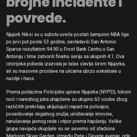
brojne incidente i
povrede.
Njujork Niksi su u subotu uveče postali šampioni NBA lige
po prvi put posle 53 godine, savladavši San Antonio
Sparse rezultatom 94:90 u Frost Bank Centru u San
Antoniju i time zatvorili finalnu seriju sa ukupnih 4:1. Ova
istorijska pobeda izazvala je talas slavlja širom Njujorka,
ali su masovne proslave na ulicama ubrzo eskalirale u
nasilje i haos.
Prema podacima Policijske uprave Njujorka (NYPD), tokom
noći i narednog jutra uhapšene su ukupno 63 osobe zbog
različitih prekršaja, uključujući napad na policajce,
posedovanje ilegalnog oružja, uništavanje imovine,
narušavanje javnog reda i otpor prema hapšenju. Velike
grupe navijača okupljale su se severno od stadiona
Madison Skver Garden, između Pete i Devete avenije, gde