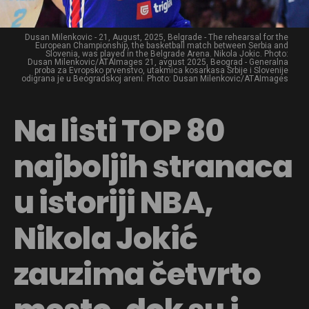
Dusan Milenkovic - 21, August, 2025, Belgrade - The rehearsal for the
European Championship, the basketball match between Serbia and
Slovenia, was played in the Belgrade Arena. Nikola Jokic. Photo:
Dusan Milenkovic/ATAImages 21, avgust 2025, Beograd - Generalna
proba za Evropsko prvenstvo, utakmica kosarkasa Srbije i Slovenije
odigrana je u Beogradskoj areni. Photo: Dusan Milenkovic/ATAImages
Na listi TOP 80
najboljih stranaca
u istoriji NBA,
Nikola Jokić
zauzima četvrto