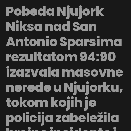
Pobeda Njujork
Niksa nad San
Antonio Sparsima
rezultatom 94:90
izazvala masovne
nerede u Njujorku,
tokom kojih je
policija zabeležila