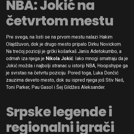
NBA: Jokić na
četvrtom mestu
Pre svega, na listi se na prvom mestu nalazi Hakim
Olajdžuvon, dok je drugo mesto pripalo Dirku Novickom.
Na trećoj poziciji je grčki košarkaš Janis Adetokumbo, a
odmah iza njega je
Nikola Jokić
. Iako mnogi smatraju da je
Jokić možda i najbolji stranac u istoriji NBA, Hoopshype ga
je svrstao na četvrtu poziciju. Pored toga, Luka Dončić
zauzima deveto mesto, dok su ispred njega još Stiv Neš,
Toni Parker, Pau Gasol i Šej Gildžes Aleksander.
Srpske legende i
regionalni igrači