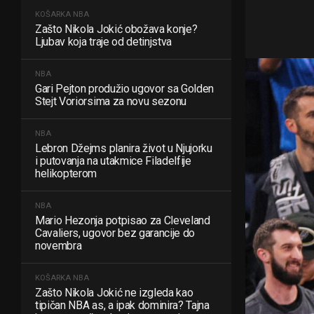
KOŠARKA
NBA
Zašto Nikola Jokić obožava konje?
Ljubav koja traje od detinjstva
NBA
Gari Pejton produžio ugovor sa Golden
Stejt Voriorsima za novu sezonu
NBA
Lebron Džejms planira život u Njujorku
i putovanja na utakmice Filadelfije
helikopterom
NBA
Mario Hezonja potpisao za Cleveland
Cavaliers, ugovor bez garancije do
novembra
KOŠARKA
NBA
Zašto Nikola Jokić ne izgleda kao
tipičan NBA as, a ipak dominira? Tajna