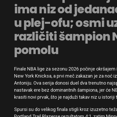
ima niz od jedan
u plej-ofu; osmi 
različiti šampion 
pomolu
Finale NBA lige za sezonu 2026 počinje okršajem
New York Knicksa, a prvi meč zakazan je za noć i
Antoniju. Ova serija donosi duel dva trenutno najs
nastavak ere bez dominantnih šampiona, jer će N
krasiti novi prvak, što je najduži takav niz u istorij
Spursi su do velikog finala stigli kroz izuzetno tež
Portland Trail Blazerse rezultatom 4:1, zatim Mi