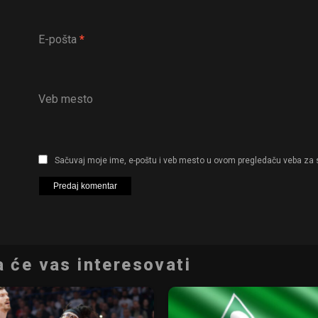
E-pošta
*
Veb mesto
Sačuvaj moje ime, e-poštu i veb mesto u ovom pregledaču veba za 
 će vas interesovati