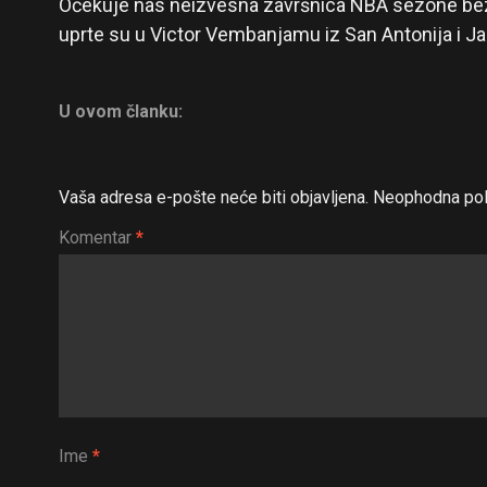
Očekuje nas neizvesna završnica NBA sezone bez 
uprte su u Victor Vembanjamu iz San Antonija i Ja
U ovom članku:
Vaša adresa e-pošte neće biti objavljena.
Neophodna pol
Komentar
*
Ime
*