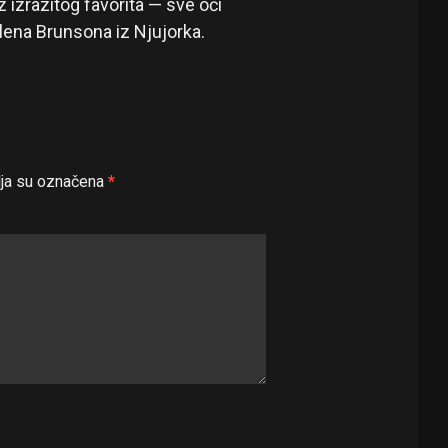
izrazitog favorita — sve oči
lena Brunsona iz Njujorka.
ja su označena
*