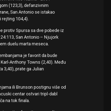
ngom (123,3), defanzivnim
trane, San Antonio se istakao
ejting 104,4).
 protiv Spursa sa dve pobede iz
 124:113, San Antonio – Njujork
njem duelu marta meseca.
 Vembanjama je favorit da bude
val Karl-Anthony Towns (2,40). Među
a 3,40), prate ga Julian
ama ili Brunson postignu više od
cuski centar ostvari tripl-dabl
ča na tok finala.