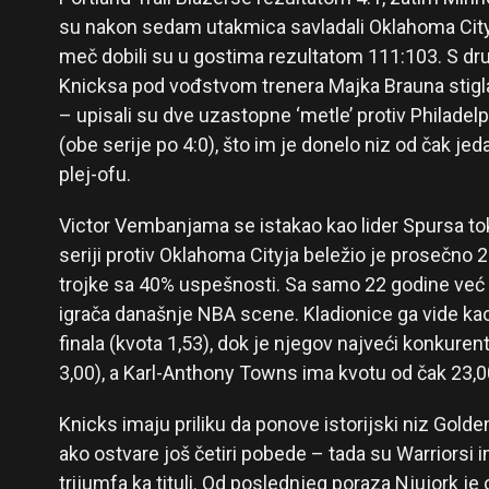
su nakon sedam utakmica savladali Oklahoma City
meč dobili su u gostima rezultatom 111:103. S dr
Knicksa pod vođstvom trenera Majka Brauna stigl
– upisali su dve uzastopne ‘metle’ protiv Philadel
(obe serije po 4:0), što im je donelo niz od čak
plej-ofu.
Victor Vembanjama se istakao kao lider Spursa to
seriji protiv Oklahoma Cityja beležio je prosečno 2
trojke sa 40% uspešnosti. Sa samo 22 godine već
igrača današnje NBA scene. Kladionice ga vide ka
finala (kvota 1,53), dok je njegov najveći konkure
3,00), a Karl-Anthony Towns ima kvotu od čak 23,0
Knicks imaju priliku da ponove istorijski niz Gold
ako ostvare još četiri pobede – tada su Warriorsi 
trijumfa ka tituli. Od poslednjeg poraza Njujork je 