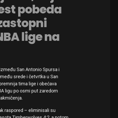
aest pobeda
uzastopni
NBA lige na
 između San Antonio Spursa i
zmeđu srede i četvrtka u San
premnija tima lige i obećava
BA ligu po osmi put zaredom
i takmičenja.
ak raspored – eliminisali su
nnesota Timberwolves 4:2, a potom