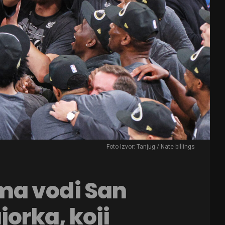
Foto Izvor: Tanjug / Nate billings
ma vodi San
jorka, koji