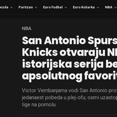
ezda
Partizan
Euro Fudbal
Euro Košarka
NBA
NBA
San Antonio Spurs
Knicks otvaraju NB
istorijska serija b
apsolutnog favori
Victor Vembanjama vodi San Antonio proti
jedanaest pobeda u plej-ofu; osmi uzasto
lige na pomolu