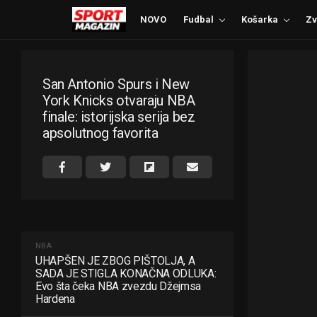
NOVO
Fudbal
Košarka
Zv
San Antonio Spurs i New
York Knicks otvaraju NBA
finale: istorijska serija bez
apsolutnog favorita
NBA
UHAPŠEN JE ZBOG PIŠTOLJA, A
SADA JE STIGLA KONAČNA ODLUKA:
Evo šta čeka NBA zvezdu Džejmsa
Hardena