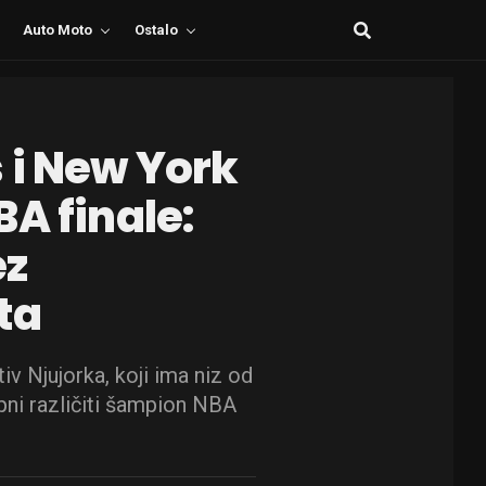
Auto Moto
Ostalo
 i New York
A finale:
ez
ta
v Njujorka, koji ima niz od
pni različiti šampion NBA