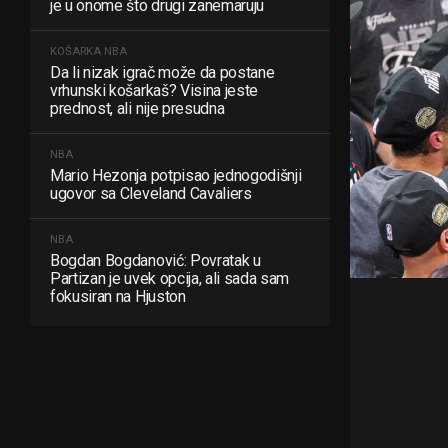
je u onome što drugi zanemaruju
KOŠARKA
NBA
Da li nizak igrač može da postane
vrhunski košarkaš? Visina jeste
prednost, ali nije presudna
NBA
Mario Hezonja potpisao jednogodišnji
ugovor sa Cleveland Cavaliers
NBA
Bogdan Bogdanović: Povratak u
Partizan je uvek opcija, ali sada sam
fokusiran na Hjuston