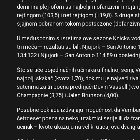
dominira plej-ofom sa najboljim ofanzivnim rejti
rejtingom (103,5) i net rejtigom (+19,8). S druge s
sjajnom odbranom tokom postsezone (defanzivni r
U međusobnim susretima ove sezone Knicks vode
tri meča — rezultati su bili: Njujork – San Antonio
134:132 i Njujork – San Antonio 114:89 u posled
Što se tiče pojedinačnih učinaka u finalnoj seriji,
najbolji skakač (kvota 1,70), dok mu je najveći ri
šuterima za tri poena prednjači Devin Vassell (kvot
Champagnie (3,75) i Jalen Brunson (4,00).
Posebne opklade izdvajaju mogućnost da Vembanj
četrdeset poena na nekoj utakmici serije ili da fran
učinak – kvote ukazuju na veliki uticaj ova dva igra