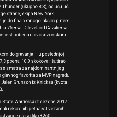
 Thunder (ukupno 4:3), odlučujući
uge strane, ekipa New York
a je do finala mnogo lakšim putem
phia 76ersa i Cleveland Cavaliersa
 jedanaest pobeda u ovosezonskom
kom doigravanja – u poslednjoj
7,3 poena, 10,9 skokova i šutirao
 se smatra za najdominantnijeg
o glavnog favorita za MVP nagradu
nt Jalen Brunson iz Knicksa (kvota
0.
en State Warriorsa iz sezone 2017.
imali rekordnih petnaest vezanih
ostvario koš-razliku +260 i